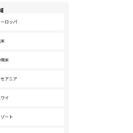
域
ヨーロッパ
北米
中南米
オセアニア
ハワイ
リゾート