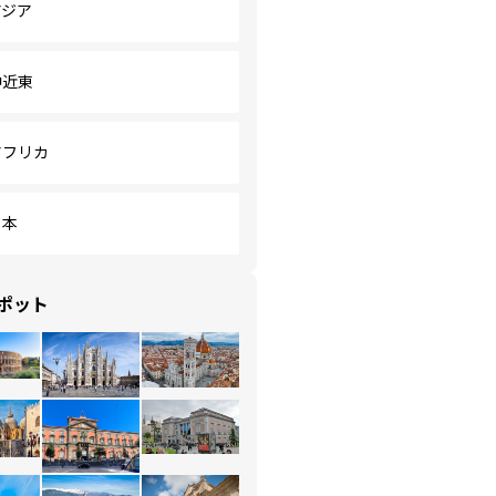
アジア
中近東
アフリカ
日本
ポット