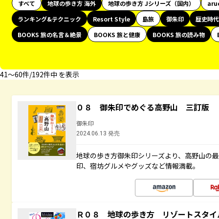
すべて
地球の歩き方 海外
地球の歩き方 Jシリーズ（国内）
aru
ランキング&テクニック
Resort Style
島旅
御朱印
歴史時代
BOOKS 旅の名言＆絶景
BOOKS 旅と健康
BOOKS 旅の読み物
41〜60件/192件中 を表示
０８ 御朱印でめぐる高野山 三訂版
御朱印
2024.06.13 発売
地球の歩き方御朱印シリーズより、高野山の
印、宿坊グルメやグッズなど情報満載。
Ｒ０８ 地球の歩き方 リゾートスタイ