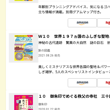
年齢別プランニングアドバイス、気になるゴ
立ち情報が満載。別冊グアムマップ付き。
Ｗ１０ 世界１９７ヵ国のふしぎな聖
神秘の古代遺跡 驚異の大自然 謎の巨石 
旅の図鑑
2021.08.26 発売
美しくミステリアスな世界各国の聖地＆パワ
しぎ雑学、5人のスペシャリストインタビュー
１０ 御朱印でめぐる秩父の寺社 三十
御朱印
2020.01.22 発売