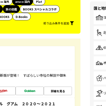
co 海外
aruco 国内
Plat
国と地
旅の図鑑
BOOKS スペシャルコラボ
BOOKS
D-Books
絞り込み条件を追加
最新版が登場！ すばらしい寺社の解説や御朱
詳細を見る
ル グアム ２０２０～２０２１