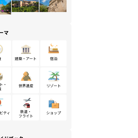
ーマ
食
建築・アート
宿泊
ト・
世界遺産
リゾート
戦
鉄道・
ビティ
ショップ
フライト