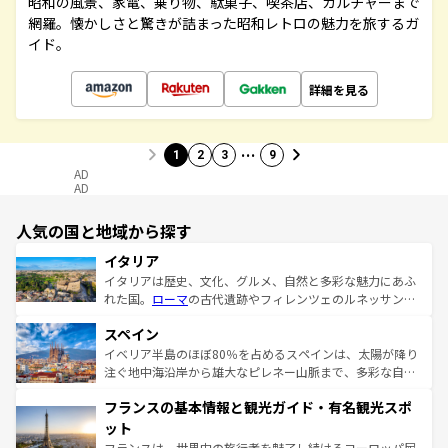
昭和の風景、家電、乗り物、駄菓子、喫茶店、カルチャーまで
網羅。懐かしさと驚きが詰まった昭和レトロの魅力を旅するガ
イド。
詳細を見る
…
1
2
3
9
AD
AD
人気の国と地域から探す
イタリア
イタリアは歴史、文化、グルメ、自然と多彩な魅力にあふ
れた国。
ローマ
の古代遺跡やフィレンツェのルネッサンス
美術、ヴェネツィアの運河など、歴史あるスポットはもち
スペイン
ろん、トスカーナの美しい田園風景やアマルフィ海岸の絶
景など、自然景観も見逃せない。観光の合間には、本場の
イベリア半島のほぼ80％を占めるスペインは、太陽が降り
ピザやパスタなど、絶品のイタリア料理を堪能することも
注ぐ地中海沿岸から雄大なピレネー山脈まで、多彩な自然
できる。朝目覚めてから夜眠るまで、すべての瞬間を楽し
と文化が詰まったヨーロッパ屈指の旅行先だ。多様な地域
フランスの基本情報と観光ガイド・有名観光スポ
ませてくれるイタリアで、忘れられない旅をしてみよう！
文化が根付くこの国では、情熱的なフラメンコ、熱気あふ
なお、新着のイタリア情報は
コンテンツ一覧
を参照してほ
れる闘牛、そして美味しいタパスが生活の一部となってい
ット
しい。
る。首都マドリードの洗練された雰囲気や、バルセロナの
フランスは、世界中の旅行者を魅了し続けるヨーロッパ屈