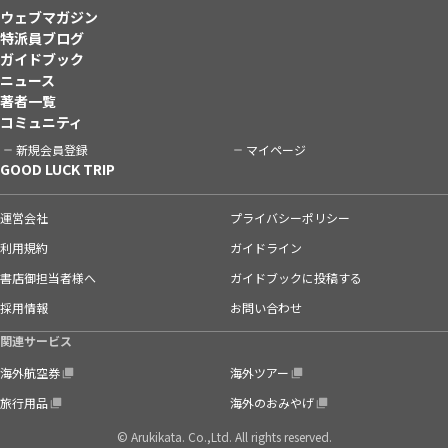
ウェブマガジン
特派員ブログ
ガイドブック
ニュース
著者一覧
コミュニティ
新規会員登録
マイページ
GOOD LUCK TRIP
運営会社
プライバシーポリシー
利用規約
ガイドライン
書店御担当者様へ
ガイドブックに投稿する
採用情報
お問い合わせ
関連サービス
海外航空券
海外ツアー
旅行用品
海外のおみやげ
© Arukikata. Co.,Ltd. All rights reserved.