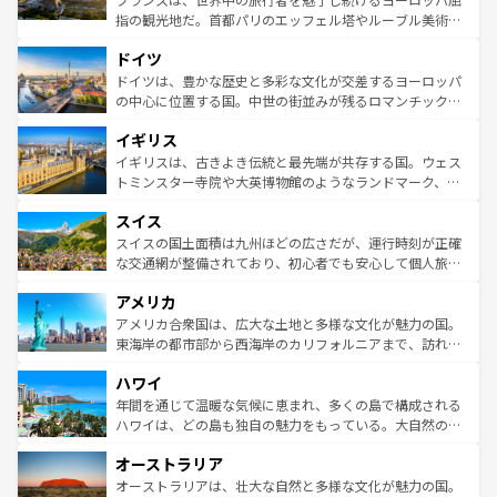
アートに溢れた街角から、地方では古代ローマ遺跡や中世
指の観光地だ。首都パリのエッフェル塔やルーブル美術館
の城塞都市、穏やかなビーチリゾートまで多彩な表情を見
といった象徴的なスポットから、田舎町の古風な美しさま
せる。地方によって風土や気候が異なるスペインはその個
ドイツ
で、幅広い魅力が詰まっている。華麗な宮殿、歴史的な大
性で訪れる人を魅了する。 なお、新着のスペイン情報は
コ
聖堂、美しいビーチ、そして豊かな自然が、訪れる者を心
ドイツは、豊かな歴史と多彩な文化が交差するヨーロッパ
ンテンツ一覧
を参照してほしい。
から魅了する。また、フランスは美食の国としても知ら
の中心に位置する国。中世の街並みが残るロマンチック街
れ、フランス料理はユネスコ無形文化遺産にも登録されて
道から、未来を先取りするようなモダンな都市まで多様な
イギリス
いる。シャンパンの発祥地であるランス、プロヴァンスの
顔を持つこの国は、どこを歩いても飽きることがない。ベ
香り高いラベンダー畑など、多彩な楽しみ方が可能だ。さ
ルリンの文化的活気、バイエルン州のアルプスの絶景、そ
イギリスは、古きよき伝統と最先端が共存する国。ウェス
らに、パリ以外の地域にも魅力が溢れており、どの街角に
してライン川沿いのワイン畑といった風景は必見。ビール
トミンスター寺院や大英博物館のようなランドマーク、歴
も豊かな歴史と文化が息づいている。パリ以外の個性あふ
とソーセージを味わいながら地元の人と過ごす楽しい時間
史ある大学都市、美しい丘陵地帯や牧歌的な風景など、エ
れる地方に足を運ぶとそれぞれで全く異なる文化を体験で
スイス
は、お酒好きな人にはぜひ体験してほしい。 なお、新着の
リアごとに異なる魅力がある。また、優雅なアフタヌーン
きるだろう。 なお、新着のフランス情報は
コンテンツ一覧
ドイツ情報は
コンテンツ一覧
を参照してほしい。
ティー、ビール好きにはたまらない英国パブ、サッカー観
スイスの国土面積は九州ほどの広さだが、運行時刻が正確
を参照してほしい。
戦など、本場だからこそできる体験も豊富。イギリスを旅
な交通網が整備されており、初心者でも安心して個人旅行
して楽しみつくそう。 なお、新着のイギリス情報は
コンテ
を楽しめる。日本同様に時刻表どおりの旅が可能だ。中世
アメリカ
ンツ一覧
を参照してほしい。
の建物がそのまま残る町や、スイスならではのユニークな
博物館もあり、アルプス観光だけでなく町歩きも満喫する
アメリカ合衆国は、広大な土地と多様な文化が魅力の国。
ことができる。国民の所得が高いため物価も高いが、旅行
東海岸の都市部から西海岸のカリフォルニアまで、訪れる
者向けの交通パス提供のサービスもあり、うまく活用すれ
場所ごとに異なる風景と体験が待っている。ニューヨーク
ハワイ
ば市内交通費無料で観光を楽しむこともできる。 なお、新
のような巨大都市は、観光、ショッピング、エンターテイ
着のスイス情報は
コンテンツ一覧
を参照してほしい。
ンメントが詰まった刺激的なスポットだ。一方、アメリカ
年間を通じて温暖な気候に恵まれ、多くの島で構成される
西部には大自然が広がり、グランドキャニオンやイエロー
ハワイは、どの島も独自の魅力をもっている。大自然の神
ストーン国立公園といった絶景が堪能できる。さらに、南
秘を感じたいなら、火山が生み出した壮大な景観を誇るハ
オーストラリア
部のニューオーリンズでは、音楽と美食が融合した独特の
ワイ島は見逃せない。また、定番の観光地といえばオアフ
文化が魅力。旅行者はアメリカの各地域で異なる魅力を楽
島だが、静かな自然を求めるならマウイ島やカウアイ島が
オーストラリアは、壮大な自然と多様な文化が魅力の国。