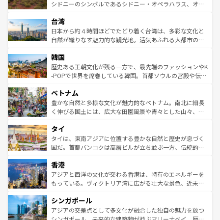
しみながら、その多様性と豊かな歴史を感じることができ
おすすめ。エメラルドグリーンに輝く海をはじめ、豊かな
シドニーのシンボルであるシドニー・オペラハウス、オー
るだろう。車でのロードトリップや列車の旅も、アメリカ
文化や歴史が息づいている。「アロハスピリット」と呼ば
ストラリア東海岸北部に広がる大サンゴ礁地帯グレートバ
ならではの贅沢な旅のスタイルだ。 なお、新着のアメリカ
台湾
れるおもてなしの心で訪れる人々を迎えてくれるハワイの
リアリーフや大陸中央部にそびえるウルル（エアーズロッ
情報は
コンテンツ一覧
を参照してほしい。
人々、おいしいローカルフードやハワイアンミュージッ
ク）、タスマニアの美しい原生林やケアンズの熱帯雨林な
日本から約４時間ほどでたどり着く台湾は、多彩な文化と
ク、伝統的なフラダンスなど、すべてがハワイの魅力を彩
ど、見どころがたくさん。また、カフェやワイン、オージ
自然が織りなす魅力的な観光地。活気あふれる大都市の台
っている。訪れるたびに新しい発見と感動が待っているハ
ービーフなどの食文化も豊かで、美味しいものであふれて
北やノスタルジックな町並みが人気な九份（ジォウフェ
ワイを、存分に味わってほしい。 なお、新着のハワイ情報
韓国
いる。アクティビティも充実しており、サーフィンやダイ
ン）、静ひつな山岳地帯である台湾東部など、都市の喧騒
は
コンテンツ一覧
を参照してほしい。
ビング、ハイキングなど、アウトドア好きにはたまらな
と山間の静けさが共存しており、訪れる人に新しい発見と
歴史ある王朝文化が残る一方で、最先端のファッションやK
い。オーストラリアの多彩な魅力を存分に味わいつくそ
驚きをもたらしてくれる。また、奥深い台湾の食文化も魅
-POPで世界を席巻している韓国。首都ソウルの宮殿や伝統
う。 なお、新着のオーストラリア情報は
コンテンツ一覧
を
力で、夜市などの屋台グルメから高級料理、ヘルシーで美
家屋が並ぶエリアでは韓国の歴史と文化に浸ることがで
参照してほしい。
ベトナム
容にもいいと評判のスイーツなど、バラエティ豊かな料理
き、地方に足を延ばせば四季折々の自然美を楽しむことが
が味わえる。 なお、新着の台湾情報は
コンテンツ一覧
を参
できる。そして、キムチや焼肉、絶品のストリートフード
豊かな自然と多様な文化が魅力的なベトナム。南北に細長
照してほしい。
まで、さまざまな韓国料理が待っている。夜には、韓国な
く伸びる国土には、広大な田園風景や青々とした山々、世
らではのナイトライフも堪能できる。あたたかいホスピタ
界遺産に登録された壮大な自然景観が点在し、都市部では
タイ
リティに包まれながら、韓国の多彩な魅力を心ゆくまで味
急速な発展と共に伝統が息づく。ハノイの古い町並みやホ
わってみてほしい。 なお、新着の韓国情報は
コンテンツ一
ーチミン市のフランス統治時代の建物も、独特の雰囲気を
タイは、東南アジアに位置する豊かな自然と歴史が息づく
覧
を参照してほしい。
醸し出している。また、バラエティの豊かさとおいしさで
国だ。首都バンコクは高層ビルが立ち並ぶ一方、伝統的な
世界中の食通を魅了してやまないベトナム料理も魅力のひ
寺院や市場がいたるところに点在し、古きよき文化と現代
香港
とつ。フォーやバインミー、ベトナムコーヒーなどは、ぜ
の活気が交差している。北部ではチェンマイなどの山岳地
ひ現地で味わいたい。どの地域を訪れてもあたたかい人々
帯で自然と触れ合い、南部ではプーケットやクラビの美し
アジアと西洋の文化が交わる香港は、特有のエネルギーを
が旅行者を迎えてくれるので、きっと忘れられない旅にな
いビーチでリゾート気分を楽しむことができる。タイ料理
もっている。ヴィクトリア湾に広がる壮大な景色、近未来
るはずだ。 なお、新着のベトナム情報は
コンテンツ一覧
を
は世界的に有名で、屋台から高級レストランまで味覚を刺
的なアートスポット、そして歴史と現代が融合した町並
参照してほしい。
シンガポール
激する。気候は一年中温暖で、どの季節にも異なる楽しみ
み、どこを訪れても感動するはず。観光スポットが密集し
が待っている。親しみやすいタイの人々、仏教を中心とし
ており、効率よく見どころを回れるのも魅力。息をのむよ
アジアの交差点として多文化が融合した独自の魅力を放つ
た文化、そして多様な観光資源が、訪れる旅人を魅了し続
うな絶景から文化的な体験まで、香港を存分に楽しみ尽く
シンガポール。未来的な建築物が並ぶマリーナベイ、歴史