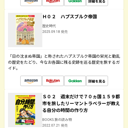
詳細を見る
Ｈ０２ ハプスブルク帝国
歴史時代
2025.09.18 発売
「日の沈まぬ帝国」と称されたハプスブルク帝国の栄光と動乱
の歴史をたどり、今なお各国に残る史跡を巡る歴史を旅するガ
イド。
詳細を見る
Ｓ０２ 週末だけで７０ヵ国１５９都
市を旅したリーマントラベラーが教え
る自分の時間の作り方
BOOKS 旅の読み物
2022.07.21 発売