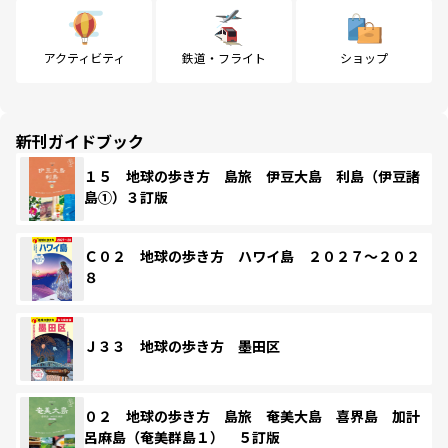
アクティビティ
鉄道・フライト
ショップ
新刊ガイドブック
１５ 地球の歩き方 島旅 伊豆大島 利島（伊豆諸
島①）３訂版
Ｃ０２ 地球の歩き方 ハワイ島 ２０２７～２０２
８
Ｊ３３ 地球の歩き方 墨田区
０２ 地球の歩き方 島旅 奄美大島 喜界島 加計
呂麻島（奄美群島１） ５訂版