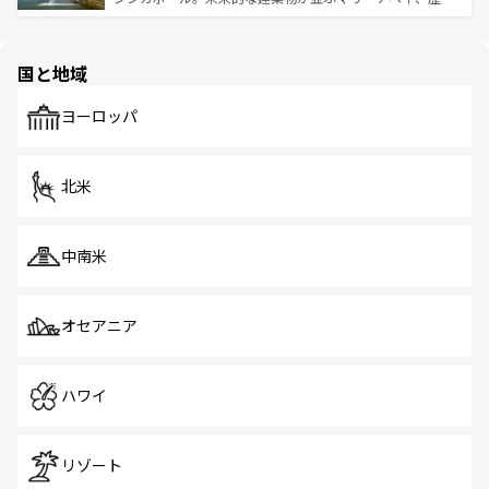
ける。 なお、新着のタイ情報は
コンテンツ一覧
を参照して
そう。 なお、新着の香港情報は
コンテンツ一覧
を参照して
と伝統を感じられるエスニックタウン、多数の緑豊かな公
ほしい。
ほしい。
園や自然保護区など、自然が調和した近代的な景観と文化
の多様性あふれるカラフルな町は、どこを歩いても新しい
国と地域
発見がある。さらに、治安のよさや充実した公共交通機関
も、旅行者にとっては魅力的なポイント。グルメも豊富
で、ホーカーズは地元の風情を楽しめる外せないスポット
ヨーロッパ
だ。訪れる人を飽きさせないシンガポールで、多様な魅力
を体感しよう。 なお、新着のシンガポール情報は
コンテン
ツ一覧
を参照してほしい。
北米
中南米
オセアニア
ハワイ
リゾート