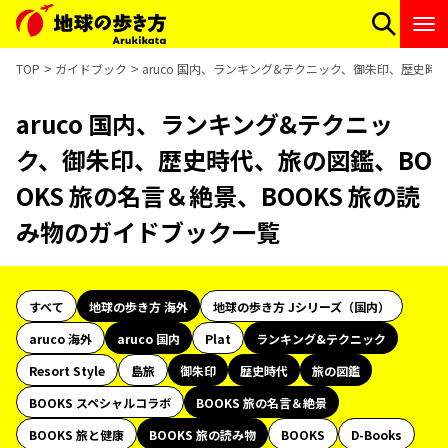
TOP
ガイドブック
aruco 国内、ランキング&テクニック、御朱印、歴史時
aruco 国内、ランキング&テクニッ
ク、御朱印、歴史時代、旅の図鑑、BO
OKS 旅の名言＆絶景、BOOKS 旅の読
み物のガイドブック一覧
すべて
地球の歩き方 海外
地球の歩き方 Jシリーズ（国内）
aruco 海外
aruco 国内
Plat
ランキング&テクニック
Resort Style
島旅
御朱印
歴史時代
旅の図鑑
BOOKS スペシャルコラボ
BOOKS 旅の名言＆絶景
BOOKS 旅と健康
BOOKS 旅の読み物
BOOKS
D-Books