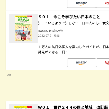
Ｓ０１ 今こそ学びたい日本のこと
知っているようで知らない 日本人の心、食
BOOKS 旅の読み物
2022.07.21 発売
１万人の訪日外国人を案内したガイドが、日
発見ができる１冊！
AD
Ｗ０１ 世界２４４の国と地域 改訂版