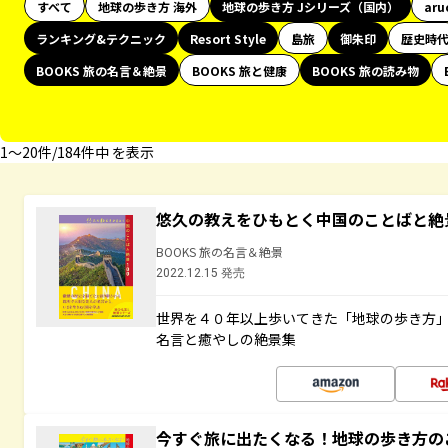
すべて
地球の歩き方 海外
地球の歩き方 Jシリーズ（国内）
aru
ランキング&テクニック
Resort Style
島旅
御朱印
歴史時
BOOKS 旅の名言＆絶景
BOOKS 旅と健康
BOOKS 旅の読み物
1〜20件/184件中 を表示
悠久の教えをひもとく中国のことばと絶
BOOKS 旅の名言＆絶景
2022.12.15 発売
世界を４０年以上歩いてきた「地球の歩き方
名言と癒やしの絶景集
今すぐ旅に出たくなる！地球の歩き方の