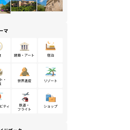
ーマ
食
建築・アート
宿泊
ト・
世界遺産
リゾート
戦
鉄道・
ビティ
ショップ
フライト