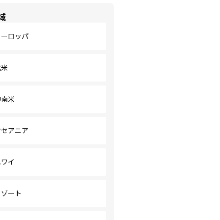
域
ヨーロッパ
北米
中南米
オセアニア
ハワイ
リゾート