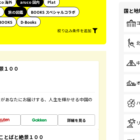
co 海外
aruco 国内
Plat
国と地
代
旅の図鑑
BOOKS スペシャルコラボ
BOOKS
D-Books
絞り込み条件を追加
景１００
」があなたにお届けする、人生を輝かせる中国の
詳細を見る
ことばと絶景１００