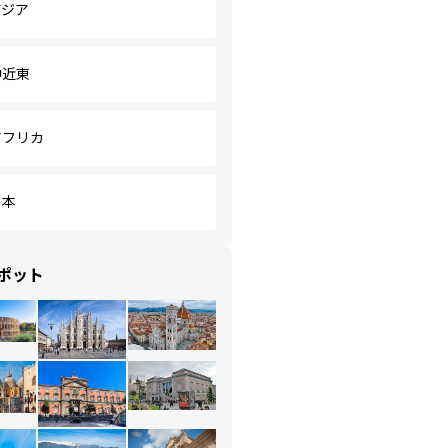
アジア
中近東
アフリカ
日本
ポット