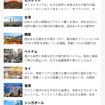
光スポット
しみながら、その多様性と豊かな歴史を感じることができ
おすすめ。エメラルドグリーンに輝く海をはじめ、豊かな
オーストラリアは、壮大な自然と多様な文化が魅力の国。
るだろう。車でのロードトリップや列車の旅も、アメリカ
文化や歴史が息づいている。「アロハスピリット」と呼ば
シドニーのシンボルであるシドニー・オペラハウス、オー
ならではの贅沢な旅のスタイルだ。 なお、新着のアメリカ
れるおもてなしの心で訪れる人々を迎えてくれるハワイの
ストラリア東海岸北部に広がる大サンゴ礁地帯グレートバ
情報は
コンテンツ一覧
を参照してほしい。
人々、おいしいローカルフードやハワイアンミュージッ
台湾
リアリーフや大陸中央部にそびえるウルル（エアーズロッ
ク、伝統的なフラダンスなど、すべてがハワイの魅力を彩
ク）、タスマニアの美しい原生林やケアンズの熱帯雨林な
日本から約４時間ほどでたどり着く台湾は、多彩な文化と
っている。訪れるたびに新しい発見と感動が待っているハ
ど、見どころがたくさん。また、カフェやワイン、オージ
自然が織りなす魅力的な観光地。活気あふれる大都市の台
ワイを、存分に味わってほしい。 なお、新着のハワイ情報
ービーフなどの食文化も豊かで、美味しいものであふれて
北やノスタルジックな町並みが人気な九份（ジォウフェ
は
コンテンツ一覧
を参照してほしい。
韓国
いる。アクティビティも充実しており、サーフィンやダイ
ン）、静ひつな山岳地帯である台湾東部など、都市の喧騒
ビング、ハイキングなど、アウトドア好きにはたまらな
と山間の静けさが共存しており、訪れる人に新しい発見と
歴史ある王朝文化が残る一方で、最先端のファッションやK
い。オーストラリアの多彩な魅力を存分に味わいつくそ
驚きをもたらしてくれる。また、奥深い台湾の食文化も魅
-POPで世界を席巻している韓国。首都ソウルの宮殿や伝統
う。 なお、新着のオーストラリア情報は
コンテンツ一覧
を
力で、夜市などの屋台グルメから高級料理、ヘルシーで美
家屋が並ぶエリアでは韓国の歴史と文化に浸ることがで
参照してほしい。
ベトナム
容にもいいと評判のスイーツなど、バラエティ豊かな料理
き、地方に足を延ばせば四季折々の自然美を楽しむことが
が味わえる。 なお、新着の台湾情報は
コンテンツ一覧
を参
できる。そして、キムチや焼肉、絶品のストリートフード
豊かな自然と多様な文化が魅力的なベトナム。南北に細長
照してほしい。
まで、さまざまな韓国料理が待っている。夜には、韓国な
く伸びる国土には、広大な田園風景や青々とした山々、世
らではのナイトライフも堪能できる。あたたかいホスピタ
界遺産に登録された壮大な自然景観が点在し、都市部では
タイ
リティに包まれながら、韓国の多彩な魅力を心ゆくまで味
急速な発展と共に伝統が息づく。ハノイの古い町並みやホ
わってみてほしい。 なお、新着の韓国情報は
コンテンツ一
ーチミン市のフランス統治時代の建物も、独特の雰囲気を
タイは、東南アジアに位置する豊かな自然と歴史が息づく
覧
を参照してほしい。
醸し出している。また、バラエティの豊かさとおいしさで
国だ。首都バンコクは高層ビルが立ち並ぶ一方、伝統的な
世界中の食通を魅了してやまないベトナム料理も魅力のひ
寺院や市場がいたるところに点在し、古きよき文化と現代
香港
とつ。フォーやバインミー、ベトナムコーヒーなどは、ぜ
の活気が交差している。北部ではチェンマイなどの山岳地
ひ現地で味わいたい。どの地域を訪れてもあたたかい人々
帯で自然と触れ合い、南部ではプーケットやクラビの美し
アジアと西洋の文化が交わる香港は、特有のエネルギーを
が旅行者を迎えてくれるので、きっと忘れられない旅にな
いビーチでリゾート気分を楽しむことができる。タイ料理
もっている。ヴィクトリア湾に広がる壮大な景色、近未来
るはずだ。 なお、新着のベトナム情報は
コンテンツ一覧
を
は世界的に有名で、屋台から高級レストランまで味覚を刺
的なアートスポット、そして歴史と現代が融合した町並
参照してほしい。
シンガポール
激する。気候は一年中温暖で、どの季節にも異なる楽しみ
み、どこを訪れても感動するはず。観光スポットが密集し