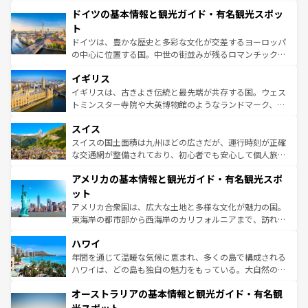
といった象徴的なスポットから、田舎町の古風な美しさま
せる。地方によって風土や気候が異なるスペインはその個
ドイツの基本情報と観光ガイド・有名観光スポッ
で、幅広い魅力が詰まっている。華麗な宮殿、歴史的な大
性で訪れる人を魅了する。 なお、新着のスペイン情報は
コ
聖堂、美しいビーチ、そして豊かな自然が、訪れる者を心
ト
ンテンツ一覧
を参照してほしい。
から魅了する。また、フランスは美食の国としても知ら
ドイツは、豊かな歴史と多彩な文化が交差するヨーロッパ
れ、フランス料理はユネスコ無形文化遺産にも登録されて
の中心に位置する国。中世の街並みが残るロマンチック街
いる。シャンパンの発祥地であるランス、プロヴァンスの
道から、未来を先取りするようなモダンな都市まで多様な
香り高いラベンダー畑など、多彩な楽しみ方が可能だ。さ
イギリス
顔を持つこの国は、どこを歩いても飽きることがない。ベ
らに、パリ以外の地域にも魅力が溢れており、どの街角に
ルリンの文化的活気、バイエルン州のアルプスの絶景、そ
イギリスは、古きよき伝統と最先端が共存する国。ウェス
も豊かな歴史と文化が息づいている。パリ以外の個性あふ
してライン川沿いのワイン畑といった風景は必見。ビール
トミンスター寺院や大英博物館のようなランドマーク、歴
れる地方に足を運ぶとそれぞれで全く異なる文化を体験で
とソーセージを味わいながら地元の人と過ごす楽しい時間
史ある大学都市、美しい丘陵地帯や牧歌的な風景など、エ
きるだろう。 なお、新着のフランス情報は
コンテンツ一覧
スイス
は、お酒好きな人にはぜひ体験してほしい。 なお、新着の
リアごとに異なる魅力がある。また、優雅なアフタヌーン
を参照してほしい。
ドイツ情報は
コンテンツ一覧
を参照してほしい。
ティー、ビール好きにはたまらない英国パブ、サッカー観
スイスの国土面積は九州ほどの広さだが、運行時刻が正確
戦など、本場だからこそできる体験も豊富。イギリスを旅
な交通網が整備されており、初心者でも安心して個人旅行
して楽しみつくそう。 なお、新着のイギリス情報は
コンテ
を楽しめる。日本同様に時刻表どおりの旅が可能だ。中世
アメリカの基本情報と観光ガイド・有名観光スポ
ンツ一覧
を参照してほしい。
の建物がそのまま残る町や、スイスならではのユニークな
博物館もあり、アルプス観光だけでなく町歩きも満喫する
ット
ことができる。国民の所得が高いため物価も高いが、旅行
アメリカ合衆国は、広大な土地と多様な文化が魅力の国。
者向けの交通パス提供のサービスもあり、うまく活用すれ
東海岸の都市部から西海岸のカリフォルニアまで、訪れる
ば市内交通費無料で観光を楽しむこともできる。 なお、新
場所ごとに異なる風景と体験が待っている。ニューヨーク
着のスイス情報は
コンテンツ一覧
を参照してほしい。
ハワイ
のような巨大都市は、観光、ショッピング、エンターテイ
ンメントが詰まった刺激的なスポットだ。一方、アメリカ
年間を通じて温暖な気候に恵まれ、多くの島で構成される
西部には大自然が広がり、グランドキャニオンやイエロー
ハワイは、どの島も独自の魅力をもっている。大自然の神
ストーン国立公園といった絶景が堪能できる。さらに、南
秘を感じたいなら、火山が生み出した壮大な景観を誇るハ
オーストラリアの基本情報と観光ガイド・有名観
部のニューオーリンズでは、音楽と美食が融合した独特の
ワイ島は見逃せない。また、定番の観光地といえばオアフ
文化が魅力。旅行者はアメリカの各地域で異なる魅力を楽
島だが、静かな自然を求めるならマウイ島やカウアイ島が