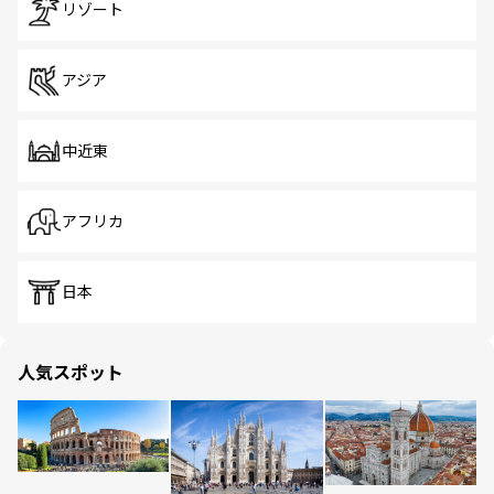
リゾート
アジア
中近東
アフリカ
日本
人気スポット