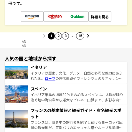
冊です。
詳細を見る
…
1
2
3
15
AD
AD
人気の国と地域から探す
イタリア
イタリアは歴史、文化、グルメ、自然と多彩な魅力にあふ
れた国。
ローマ
の古代遺跡やフィレンツェのルネッサンス
美術、ヴェネツィアの運河など、歴史あるスポットはもち
スペイン
ろん、トスカーナの美しい田園風景やアマルフィ海岸の絶
景など、自然景観も見逃せない。観光の合間には、本場の
イベリア半島のほぼ80％を占めるスペインは、太陽が降り
ピザやパスタなど、絶品のイタリア料理を堪能することも
注ぐ地中海沿岸から雄大なピレネー山脈まで、多彩な自然
できる。朝目覚めてから夜眠るまで、すべての瞬間を楽し
と文化が詰まったヨーロッパ屈指の旅行先だ。多様な地域
フランスの基本情報と観光ガイド・有名観光スポ
ませてくれるイタリアで、忘れられない旅をしてみよう！
文化が根付くこの国では、情熱的なフラメンコ、熱気あふ
なお、新着のイタリア情報は
コンテンツ一覧
を参照してほ
れる闘牛、そして美味しいタパスが生活の一部となってい
ット
しい。
る。首都マドリードの洗練された雰囲気や、バルセロナの
フランスは、世界中の旅行者を魅了し続けるヨーロッパ屈
アートに溢れた街角から、地方では古代ローマ遺跡や中世
指の観光地だ。首都パリのエッフェル塔やルーブル美術館
の城塞都市、穏やかなビーチリゾートまで多彩な表情を見