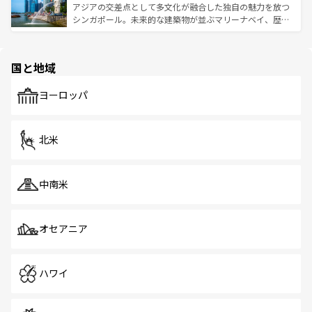
が待っている。親しみやすいタイの人々、仏教を中心とし
ており、効率よく見どころを回れるのも魅力。息をのむよ
アジアの交差点として多文化が融合した独自の魅力を放つ
た文化、そして多様な観光資源が、訪れる旅人を魅了し続
うな絶景から文化的な体験まで、香港を存分に楽しみ尽く
シンガポール。未来的な建築物が並ぶマリーナベイ、歴史
ける。 なお、新着のタイ情報は
コンテンツ一覧
を参照して
そう。 なお、新着の香港情報は
コンテンツ一覧
を参照して
と伝統を感じられるエスニックタウン、多数の緑豊かな公
ほしい。
ほしい。
園や自然保護区など、自然が調和した近代的な景観と文化
の多様性あふれるカラフルな町は、どこを歩いても新しい
国と地域
発見がある。さらに、治安のよさや充実した公共交通機関
も、旅行者にとっては魅力的なポイント。グルメも豊富
で、ホーカーズは地元の風情を楽しめる外せないスポット
ヨーロッパ
だ。訪れる人を飽きさせないシンガポールで、多様な魅力
を体感しよう。 なお、新着のシンガポール情報は
コンテン
ツ一覧
を参照してほしい。
北米
中南米
オセアニア
ハワイ