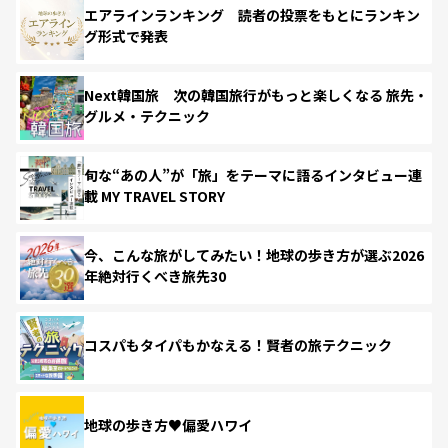
エアラインランキング 読者の投票をもとにランキン
グ形式で発表
Next韓国旅 次の韓国旅行がもっと楽しくなる 旅先・
グルメ・テクニック
旬な“あの人”が「旅」をテーマに語るインタビュー連
載 MY TRAVEL STORY
今、こんな旅がしてみたい！地球の歩き方が選ぶ2026
年絶対行くべき旅先30
コスパもタイパもかなえる！賢者の旅テクニック
地球の歩き方♥偏愛ハワイ