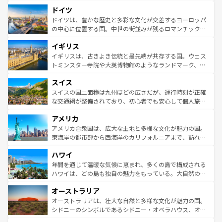
といった象徴的なスポットから、田舎町の古風な美しさま
せる。地方によって風土や気候が異なるスペインはその個
ドイツ
で、幅広い魅力が詰まっている。華麗な宮殿、歴史的な大
性で訪れる人を魅了する。 なお、新着のスペイン情報は
コ
聖堂、美しいビーチ、そして豊かな自然が、訪れる者を心
ドイツは、豊かな歴史と多彩な文化が交差するヨーロッパ
ンテンツ一覧
を参照してほしい。
から魅了する。また、フランスは美食の国としても知ら
の中心に位置する国。中世の街並みが残るロマンチック街
れ、フランス料理はユネスコ無形文化遺産にも登録されて
道から、未来を先取りするようなモダンな都市まで多様な
イギリス
いる。シャンパンの発祥地であるランス、プロヴァンスの
顔を持つこの国は、どこを歩いても飽きることがない。ベ
香り高いラベンダー畑など、多彩な楽しみ方が可能だ。さ
ルリンの文化的活気、バイエルン州のアルプスの絶景、そ
イギリスは、古きよき伝統と最先端が共存する国。ウェス
らに、パリ以外の地域にも魅力が溢れており、どの街角に
してライン川沿いのワイン畑といった風景は必見。ビール
トミンスター寺院や大英博物館のようなランドマーク、歴
も豊かな歴史と文化が息づいている。パリ以外の個性あふ
とソーセージを味わいながら地元の人と過ごす楽しい時間
史ある大学都市、美しい丘陵地帯や牧歌的な風景など、エ
れる地方に足を運ぶとそれぞれで全く異なる文化を体験で
スイス
は、お酒好きな人にはぜひ体験してほしい。 なお、新着の
リアごとに異なる魅力がある。また、優雅なアフタヌーン
きるだろう。 なお、新着のフランス情報は
コンテンツ一覧
ドイツ情報は
コンテンツ一覧
を参照してほしい。
ティー、ビール好きにはたまらない英国パブ、サッカー観
スイスの国土面積は九州ほどの広さだが、運行時刻が正確
を参照してほしい。
戦など、本場だからこそできる体験も豊富。イギリスを旅
な交通網が整備されており、初心者でも安心して個人旅行
して楽しみつくそう。 なお、新着のイギリス情報は
コンテ
を楽しめる。日本同様に時刻表どおりの旅が可能だ。中世
アメリカ
ンツ一覧
を参照してほしい。
の建物がそのまま残る町や、スイスならではのユニークな
博物館もあり、アルプス観光だけでなく町歩きも満喫する
アメリカ合衆国は、広大な土地と多様な文化が魅力の国。
ことができる。国民の所得が高いため物価も高いが、旅行
東海岸の都市部から西海岸のカリフォルニアまで、訪れる
者向けの交通パス提供のサービスもあり、うまく活用すれ
場所ごとに異なる風景と体験が待っている。ニューヨーク
ハワイ
ば市内交通費無料で観光を楽しむこともできる。 なお、新
のような巨大都市は、観光、ショッピング、エンターテイ
着のスイス情報は
コンテンツ一覧
を参照してほしい。
ンメントが詰まった刺激的なスポットだ。一方、アメリカ
年間を通じて温暖な気候に恵まれ、多くの島で構成される
西部には大自然が広がり、グランドキャニオンやイエロー
ハワイは、どの島も独自の魅力をもっている。大自然の神
ストーン国立公園といった絶景が堪能できる。さらに、南
秘を感じたいなら、火山が生み出した壮大な景観を誇るハ
オーストラリア
部のニューオーリンズでは、音楽と美食が融合した独特の
ワイ島は見逃せない。また、定番の観光地といえばオアフ
文化が魅力。旅行者はアメリカの各地域で異なる魅力を楽
島だが、静かな自然を求めるならマウイ島やカウアイ島が
オーストラリアは、壮大な自然と多様な文化が魅力の国。
しみながら、その多様性と豊かな歴史を感じることができ
おすすめ。エメラルドグリーンに輝く海をはじめ、豊かな
シドニーのシンボルであるシドニー・オペラハウス、オー
るだろう。車でのロードトリップや列車の旅も、アメリカ
文化や歴史が息づいている。「アロハスピリット」と呼ば
ストラリア東海岸北部に広がる大サンゴ礁地帯グレートバ