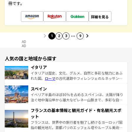
冊です。
詳細を見る
…
1
2
3
9
AD
AD
人気の国と地域から探す
イタリア
イタリアは歴史、文化、グルメ、自然と多彩な魅力にあふ
れた国。
ローマ
の古代遺跡やフィレンツェのルネッサンス
美術、ヴェネツィアの運河など、歴史あるスポットはもち
スペイン
ろん、トスカーナの美しい田園風景やアマルフィ海岸の絶
景など、自然景観も見逃せない。観光の合間には、本場の
イベリア半島のほぼ80％を占めるスペインは、太陽が降り
ピザやパスタなど、絶品のイタリア料理を堪能することも
注ぐ地中海沿岸から雄大なピレネー山脈まで、多彩な自然
できる。朝目覚めてから夜眠るまで、すべての瞬間を楽し
と文化が詰まったヨーロッパ屈指の旅行先だ。多様な地域
フランスの基本情報と観光ガイド・有名観光スポ
ませてくれるイタリアで、忘れられない旅をしてみよう！
文化が根付くこの国では、情熱的なフラメンコ、熱気あふ
なお、新着のイタリア情報は
コンテンツ一覧
を参照してほ
れる闘牛、そして美味しいタパスが生活の一部となってい
ット
しい。
る。首都マドリードの洗練された雰囲気や、バルセロナの
フランスは、世界中の旅行者を魅了し続けるヨーロッパ屈
アートに溢れた街角から、地方では古代ローマ遺跡や中世
指の観光地だ。首都パリのエッフェル塔やルーブル美術館
の城塞都市、穏やかなビーチリゾートまで多彩な表情を見