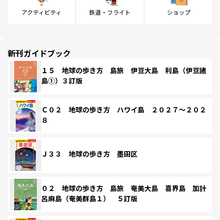
アクティビティ
鉄道・フライト
ショップ
新刊ガイドブック
１５ 地球の歩き方 島旅 伊豆大島 利島（伊豆諸
島①）３訂版
Ｃ０２ 地球の歩き方 ハワイ島 ２０２７～２０２
８
Ｊ３３ 地球の歩き方 墨田区
０２ 地球の歩き方 島旅 奄美大島 喜界島 加計
呂麻島（奄美群島１） ５訂版