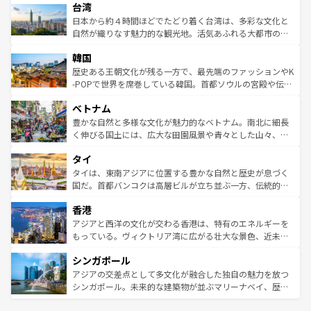
ならではの贅沢な旅のスタイルだ。 なお、新着のアメリカ
台湾
れるおもてなしの心で訪れる人々を迎えてくれるハワイの
リアリーフや大陸中央部にそびえるウルル（エアーズロッ
情報は
コンテンツ一覧
を参照してほしい。
人々、おいしいローカルフードやハワイアンミュージッ
ク）、タスマニアの美しい原生林やケアンズの熱帯雨林な
日本から約４時間ほどでたどり着く台湾は、多彩な文化と
ク、伝統的なフラダンスなど、すべてがハワイの魅力を彩
ど、見どころがたくさん。また、カフェやワイン、オージ
自然が織りなす魅力的な観光地。活気あふれる大都市の台
っている。訪れるたびに新しい発見と感動が待っているハ
ービーフなどの食文化も豊かで、美味しいものであふれて
北やノスタルジックな町並みが人気な九份（ジォウフェ
ワイを、存分に味わってほしい。 なお、新着のハワイ情報
韓国
いる。アクティビティも充実しており、サーフィンやダイ
ン）、静ひつな山岳地帯である台湾東部など、都市の喧騒
は
コンテンツ一覧
を参照してほしい。
ビング、ハイキングなど、アウトドア好きにはたまらな
と山間の静けさが共存しており、訪れる人に新しい発見と
歴史ある王朝文化が残る一方で、最先端のファッションやK
い。オーストラリアの多彩な魅力を存分に味わいつくそ
驚きをもたらしてくれる。また、奥深い台湾の食文化も魅
-POPで世界を席巻している韓国。首都ソウルの宮殿や伝統
う。 なお、新着のオーストラリア情報は
コンテンツ一覧
を
力で、夜市などの屋台グルメから高級料理、ヘルシーで美
家屋が並ぶエリアでは韓国の歴史と文化に浸ることがで
参照してほしい。
ベトナム
容にもいいと評判のスイーツなど、バラエティ豊かな料理
き、地方に足を延ばせば四季折々の自然美を楽しむことが
が味わえる。 なお、新着の台湾情報は
コンテンツ一覧
を参
できる。そして、キムチや焼肉、絶品のストリートフード
豊かな自然と多様な文化が魅力的なベトナム。南北に細長
照してほしい。
まで、さまざまな韓国料理が待っている。夜には、韓国な
く伸びる国土には、広大な田園風景や青々とした山々、世
らではのナイトライフも堪能できる。あたたかいホスピタ
界遺産に登録された壮大な自然景観が点在し、都市部では
タイ
リティに包まれながら、韓国の多彩な魅力を心ゆくまで味
急速な発展と共に伝統が息づく。ハノイの古い町並みやホ
わってみてほしい。 なお、新着の韓国情報は
コンテンツ一
ーチミン市のフランス統治時代の建物も、独特の雰囲気を
タイは、東南アジアに位置する豊かな自然と歴史が息づく
覧
を参照してほしい。
醸し出している。また、バラエティの豊かさとおいしさで
国だ。首都バンコクは高層ビルが立ち並ぶ一方、伝統的な
世界中の食通を魅了してやまないベトナム料理も魅力のひ
寺院や市場がいたるところに点在し、古きよき文化と現代
香港
とつ。フォーやバインミー、ベトナムコーヒーなどは、ぜ
の活気が交差している。北部ではチェンマイなどの山岳地
ひ現地で味わいたい。どの地域を訪れてもあたたかい人々
帯で自然と触れ合い、南部ではプーケットやクラビの美し
アジアと西洋の文化が交わる香港は、特有のエネルギーを
が旅行者を迎えてくれるので、きっと忘れられない旅にな
いビーチでリゾート気分を楽しむことができる。タイ料理
もっている。ヴィクトリア湾に広がる壮大な景色、近未来
るはずだ。 なお、新着のベトナム情報は
コンテンツ一覧
を
は世界的に有名で、屋台から高級レストランまで味覚を刺
的なアートスポット、そして歴史と現代が融合した町並
参照してほしい。
シンガポール
激する。気候は一年中温暖で、どの季節にも異なる楽しみ
み、どこを訪れても感動するはず。観光スポットが密集し
が待っている。親しみやすいタイの人々、仏教を中心とし
ており、効率よく見どころを回れるのも魅力。息をのむよ
アジアの交差点として多文化が融合した独自の魅力を放つ
た文化、そして多様な観光資源が、訪れる旅人を魅了し続
うな絶景から文化的な体験まで、香港を存分に楽しみ尽く
シンガポール。未来的な建築物が並ぶマリーナベイ、歴史
ける。 なお、新着のタイ情報は
コンテンツ一覧
を参照して
そう。 なお、新着の香港情報は
コンテンツ一覧
を参照して
と伝統を感じられるエスニックタウン、多数の緑豊かな公
ほしい。
ほしい。