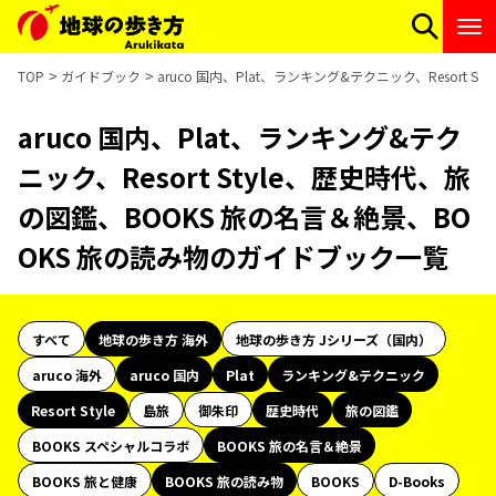
TOP
ガイドブック
aruco 国内、Plat、ランキング&テクニック、Resort
aruco 国内、Plat、ランキング&テク
ニック、Resort Style、歴史時代、旅
の図鑑、BOOKS 旅の名言＆絶景、BO
OKS 旅の読み物のガイドブック一覧
すべて
地球の歩き方 海外
地球の歩き方 Jシリーズ（国内）
aruco 海外
aruco 国内
Plat
ランキング&テクニック
Resort Style
島旅
御朱印
歴史時代
旅の図鑑
BOOKS スペシャルコラボ
BOOKS 旅の名言＆絶景
BOOKS 旅と健康
BOOKS 旅の読み物
BOOKS
D-Books