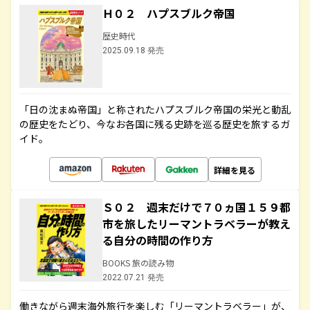
Ｈ０２ ハプスブルク帝国
歴史時代
2025.09.18 発売
「日の沈まぬ帝国」と称されたハプスブルク帝国の栄光と動乱
の歴史をたどり、今なお各国に残る史跡を巡る歴史を旅するガ
イド。
詳細を見る
Ｓ０２ 週末だけで７０ヵ国１５９都
市を旅したリーマントラベラーが教え
る自分の時間の作り方
BOOKS 旅の読み物
2022.07.21 発売
働きながら週末海外旅行を楽しむ「リーマントラベラー」が、