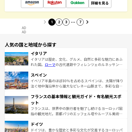
詳細を見る
…
1
2
3
7
AD
AD
人気の国と地域から探す
イタリア
イタリアは歴史、文化、グルメ、自然と多彩な魅力にあふ
れた国。
ローマ
の古代遺跡やフィレンツェのルネッサンス
美術、ヴェネツィアの運河など、歴史あるスポットはもち
スペイン
ろん、トスカーナの美しい田園風景やアマルフィ海岸の絶
景など、自然景観も見逃せない。観光の合間には、本場の
イベリア半島のほぼ80％を占めるスペインは、太陽が降り
ピザやパスタなど、絶品のイタリア料理を堪能することも
注ぐ地中海沿岸から雄大なピレネー山脈まで、多彩な自然
できる。朝目覚めてから夜眠るまで、すべての瞬間を楽し
と文化が詰まったヨーロッパ屈指の旅行先だ。多様な地域
フランスの基本情報と観光ガイド・有名観光スポ
ませてくれるイタリアで、忘れられない旅をしてみよう！
文化が根付くこの国では、情熱的なフラメンコ、熱気あふ
なお、新着のイタリア情報は
コンテンツ一覧
を参照してほ
れる闘牛、そして美味しいタパスが生活の一部となってい
ット
しい。
る。首都マドリードの洗練された雰囲気や、バルセロナの
フランスは、世界中の旅行者を魅了し続けるヨーロッパ屈
アートに溢れた街角から、地方では古代ローマ遺跡や中世
指の観光地だ。首都パリのエッフェル塔やルーブル美術館
の城塞都市、穏やかなビーチリゾートまで多彩な表情を見
といった象徴的なスポットから、田舎町の古風な美しさま
せる。地方によって風土や気候が異なるスペインはその個
ドイツ
で、幅広い魅力が詰まっている。華麗な宮殿、歴史的な大
性で訪れる人を魅了する。 なお、新着のスペイン情報は
コ
聖堂、美しいビーチ、そして豊かな自然が、訪れる者を心
ドイツは、豊かな歴史と多彩な文化が交差するヨーロッパ