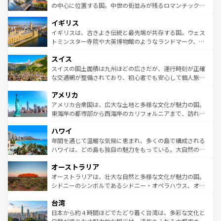
ンテンツ一覧
を参照してほしい。
から魅了する。また、フランスは美食の国としても知ら
の中心に位置する国。中世の街並みが残るロマンチック街
れ、フランス料理はユネスコ無形文化遺産にも登録されて
道から、未来を先取りするようなモダンな都市まで多様な
イギリス
いる。シャンパンの発祥地であるランス、プロヴァンスの
顔を持つこの国は、どこを歩いても飽きることがない。ベ
香り高いラベンダー畑など、多彩な楽しみ方が可能だ。さ
ルリンの文化的活気、バイエルン州のアルプスの絶景、そ
イギリスは、古きよき伝統と最先端が共存する国。ウェス
らに、パリ以外の地域にも魅力が溢れており、どの街角に
してライン川沿いのワイン畑といった風景は必見。ビール
トミンスター寺院や大英博物館のようなランドマーク、歴
も豊かな歴史と文化が息づいている。パリ以外の個性あふ
とソーセージを味わいながら地元の人と過ごす楽しい時間
史ある大学都市、美しい丘陵地帯や牧歌的な風景など、エ
れる地方に足を運ぶとそれぞれで全く異なる文化を体験で
スイス
は、お酒好きな人にはぜひ体験してほしい。 なお、新着の
リアごとに異なる魅力がある。また、優雅なアフタヌーン
きるだろう。 なお、新着のフランス情報は
コンテンツ一覧
ドイツ情報は
コンテンツ一覧
を参照してほしい。
ティー、ビール好きにはたまらない英国パブ、サッカー観
スイスの国土面積は九州ほどの広さだが、運行時刻が正確
を参照してほしい。
戦など、本場だからこそできる体験も豊富。イギリスを旅
な交通網が整備されており、初心者でも安心して個人旅行
して楽しみつくそう。 なお、新着のイギリス情報は
コンテ
を楽しめる。日本同様に時刻表どおりの旅が可能だ。中世
アメリカ
ンツ一覧
を参照してほしい。
の建物がそのまま残る町や、スイスならではのユニークな
博物館もあり、アルプス観光だけでなく町歩きも満喫する
アメリカ合衆国は、広大な土地と多様な文化が魅力の国。
ことができる。国民の所得が高いため物価も高いが、旅行
東海岸の都市部から西海岸のカリフォルニアまで、訪れる
者向けの交通パス提供のサービスもあり、うまく活用すれ
場所ごとに異なる風景と体験が待っている。ニューヨーク
ハワイ
ば市内交通費無料で観光を楽しむこともできる。 なお、新
のような巨大都市は、観光、ショッピング、エンターテイ
着のスイス情報は
コンテンツ一覧
を参照してほしい。
ンメントが詰まった刺激的なスポットだ。一方、アメリカ
年間を通じて温暖な気候に恵まれ、多くの島で構成される
西部には大自然が広がり、グランドキャニオンやイエロー
ハワイは、どの島も独自の魅力をもっている。大自然の神
ストーン国立公園といった絶景が堪能できる。さらに、南
秘を感じたいなら、火山が生み出した壮大な景観を誇るハ
オーストラリア
部のニューオーリンズでは、音楽と美食が融合した独特の
ワイ島は見逃せない。また、定番の観光地といえばオアフ
文化が魅力。旅行者はアメリカの各地域で異なる魅力を楽
島だが、静かな自然を求めるならマウイ島やカウアイ島が
オーストラリアは、壮大な自然と多様な文化が魅力の国。
しみながら、その多様性と豊かな歴史を感じることができ
おすすめ。エメラルドグリーンに輝く海をはじめ、豊かな
シドニーのシンボルであるシドニー・オペラハウス、オー
るだろう。車でのロードトリップや列車の旅も、アメリカ
文化や歴史が息づいている。「アロハスピリット」と呼ば
ストラリア東海岸北部に広がる大サンゴ礁地帯グレートバ
ならではの贅沢な旅のスタイルだ。 なお、新着のアメリカ
台湾
れるおもてなしの心で訪れる人々を迎えてくれるハワイの
リアリーフや大陸中央部にそびえるウルル（エアーズロッ
情報は
コンテンツ一覧
を参照してほしい。
人々、おいしいローカルフードやハワイアンミュージッ
ク）、タスマニアの美しい原生林やケアンズの熱帯雨林な
日本から約４時間ほどでたどり着く台湾は、多彩な文化と
ク、伝統的なフラダンスなど、すべてがハワイの魅力を彩
ど、見どころがたくさん。また、カフェやワイン、オージ