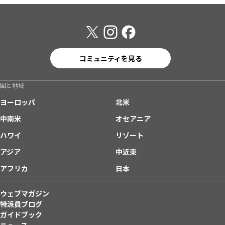
コミュニティを見る
国と地域
ヨーロッパ
北米
中南米
オセアニア
ハワイ
リゾート
アジア
中近東
アフリカ
日本
ウェブマガジン
特派員ブログ
ガイドブック
ニュース