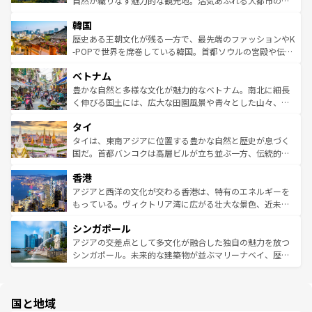
自然が織りなす魅力的な観光地。活気あふれる大都市の台
っている。訪れるたびに新しい発見と感動が待っているハ
ービーフなどの食文化も豊かで、美味しいものであふれて
北やノスタルジックな町並みが人気な九份（ジォウフェ
ワイを、存分に味わってほしい。 なお、新着のハワイ情報
韓国
いる。アクティビティも充実しており、サーフィンやダイ
ン）、静ひつな山岳地帯である台湾東部など、都市の喧騒
は
コンテンツ一覧
を参照してほしい。
ビング、ハイキングなど、アウトドア好きにはたまらな
と山間の静けさが共存しており、訪れる人に新しい発見と
歴史ある王朝文化が残る一方で、最先端のファッションやK
い。オーストラリアの多彩な魅力を存分に味わいつくそ
驚きをもたらしてくれる。また、奥深い台湾の食文化も魅
-POPで世界を席巻している韓国。首都ソウルの宮殿や伝統
う。 なお、新着のオーストラリア情報は
コンテンツ一覧
を
力で、夜市などの屋台グルメから高級料理、ヘルシーで美
家屋が並ぶエリアでは韓国の歴史と文化に浸ることがで
参照してほしい。
ベトナム
容にもいいと評判のスイーツなど、バラエティ豊かな料理
き、地方に足を延ばせば四季折々の自然美を楽しむことが
が味わえる。 なお、新着の台湾情報は
コンテンツ一覧
を参
できる。そして、キムチや焼肉、絶品のストリートフード
豊かな自然と多様な文化が魅力的なベトナム。南北に細長
照してほしい。
まで、さまざまな韓国料理が待っている。夜には、韓国な
く伸びる国土には、広大な田園風景や青々とした山々、世
らではのナイトライフも堪能できる。あたたかいホスピタ
界遺産に登録された壮大な自然景観が点在し、都市部では
タイ
リティに包まれながら、韓国の多彩な魅力を心ゆくまで味
急速な発展と共に伝統が息づく。ハノイの古い町並みやホ
わってみてほしい。 なお、新着の韓国情報は
コンテンツ一
ーチミン市のフランス統治時代の建物も、独特の雰囲気を
タイは、東南アジアに位置する豊かな自然と歴史が息づく
覧
を参照してほしい。
醸し出している。また、バラエティの豊かさとおいしさで
国だ。首都バンコクは高層ビルが立ち並ぶ一方、伝統的な
世界中の食通を魅了してやまないベトナム料理も魅力のひ
寺院や市場がいたるところに点在し、古きよき文化と現代
香港
とつ。フォーやバインミー、ベトナムコーヒーなどは、ぜ
の活気が交差している。北部ではチェンマイなどの山岳地
ひ現地で味わいたい。どの地域を訪れてもあたたかい人々
帯で自然と触れ合い、南部ではプーケットやクラビの美し
アジアと西洋の文化が交わる香港は、特有のエネルギーを
が旅行者を迎えてくれるので、きっと忘れられない旅にな
いビーチでリゾート気分を楽しむことができる。タイ料理
もっている。ヴィクトリア湾に広がる壮大な景色、近未来
るはずだ。 なお、新着のベトナム情報は
コンテンツ一覧
を
は世界的に有名で、屋台から高級レストランまで味覚を刺
的なアートスポット、そして歴史と現代が融合した町並
参照してほしい。
シンガポール
激する。気候は一年中温暖で、どの季節にも異なる楽しみ
み、どこを訪れても感動するはず。観光スポットが密集し
が待っている。親しみやすいタイの人々、仏教を中心とし
ており、効率よく見どころを回れるのも魅力。息をのむよ
アジアの交差点として多文化が融合した独自の魅力を放つ
た文化、そして多様な観光資源が、訪れる旅人を魅了し続
うな絶景から文化的な体験まで、香港を存分に楽しみ尽く
シンガポール。未来的な建築物が並ぶマリーナベイ、歴史
ける。 なお、新着のタイ情報は
コンテンツ一覧
を参照して
そう。 なお、新着の香港情報は
コンテンツ一覧
を参照して
と伝統を感じられるエスニックタウン、多数の緑豊かな公
ほしい。
ほしい。
園や自然保護区など、自然が調和した近代的な景観と文化
の多様性あふれるカラフルな町は、どこを歩いても新しい
国と地域
発見がある。さらに、治安のよさや充実した公共交通機関