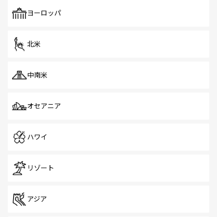
も、旅行者にとっては魅力的なポイント。グルメも豊富
で、ホーカーズは地元の風情を楽しめる外せないスポット
ヨーロッパ
だ。訪れる人を飽きさせないシンガポールで、多様な魅力
を体感しよう。 なお、新着のシンガポール情報は
コンテン
ツ一覧
を参照してほしい。
北米
中南米
オセアニア
ハワイ
リゾート
アジア