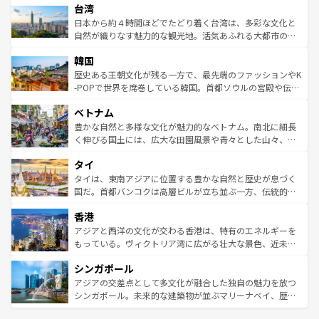
情報は
コンテンツ一覧
を参照してほしい。
人々、おいしいローカルフードやハワイアンミュージッ
台湾
リアリーフや大陸中央部にそびえるウルル（エアーズロッ
ク、伝統的なフラダンスなど、すべてがハワイの魅力を彩
ク）、タスマニアの美しい原生林やケアンズの熱帯雨林な
日本から約４時間ほどでたどり着く台湾は、多彩な文化と
っている。訪れるたびに新しい発見と感動が待っているハ
ど、見どころがたくさん。また、カフェやワイン、オージ
自然が織りなす魅力的な観光地。活気あふれる大都市の台
ワイを、存分に味わってほしい。 なお、新着のハワイ情報
ービーフなどの食文化も豊かで、美味しいものであふれて
北やノスタルジックな町並みが人気な九份（ジォウフェ
は
コンテンツ一覧
を参照してほしい。
韓国
いる。アクティビティも充実しており、サーフィンやダイ
ン）、静ひつな山岳地帯である台湾東部など、都市の喧騒
ビング、ハイキングなど、アウトドア好きにはたまらな
と山間の静けさが共存しており、訪れる人に新しい発見と
歴史ある王朝文化が残る一方で、最先端のファッションやK
い。オーストラリアの多彩な魅力を存分に味わいつくそ
驚きをもたらしてくれる。また、奥深い台湾の食文化も魅
-POPで世界を席巻している韓国。首都ソウルの宮殿や伝統
う。 なお、新着のオーストラリア情報は
コンテンツ一覧
を
力で、夜市などの屋台グルメから高級料理、ヘルシーで美
家屋が並ぶエリアでは韓国の歴史と文化に浸ることがで
参照してほしい。
ベトナム
容にもいいと評判のスイーツなど、バラエティ豊かな料理
き、地方に足を延ばせば四季折々の自然美を楽しむことが
が味わえる。 なお、新着の台湾情報は
コンテンツ一覧
を参
できる。そして、キムチや焼肉、絶品のストリートフード
豊かな自然と多様な文化が魅力的なベトナム。南北に細長
照してほしい。
まで、さまざまな韓国料理が待っている。夜には、韓国な
く伸びる国土には、広大な田園風景や青々とした山々、世
らではのナイトライフも堪能できる。あたたかいホスピタ
界遺産に登録された壮大な自然景観が点在し、都市部では
タイ
リティに包まれながら、韓国の多彩な魅力を心ゆくまで味
急速な発展と共に伝統が息づく。ハノイの古い町並みやホ
わってみてほしい。 なお、新着の韓国情報は
コンテンツ一
ーチミン市のフランス統治時代の建物も、独特の雰囲気を
タイは、東南アジアに位置する豊かな自然と歴史が息づく
覧
を参照してほしい。
醸し出している。また、バラエティの豊かさとおいしさで
国だ。首都バンコクは高層ビルが立ち並ぶ一方、伝統的な
世界中の食通を魅了してやまないベトナム料理も魅力のひ
寺院や市場がいたるところに点在し、古きよき文化と現代
香港
とつ。フォーやバインミー、ベトナムコーヒーなどは、ぜ
の活気が交差している。北部ではチェンマイなどの山岳地
ひ現地で味わいたい。どの地域を訪れてもあたたかい人々
帯で自然と触れ合い、南部ではプーケットやクラビの美し
アジアと西洋の文化が交わる香港は、特有のエネルギーを
が旅行者を迎えてくれるので、きっと忘れられない旅にな
いビーチでリゾート気分を楽しむことができる。タイ料理
もっている。ヴィクトリア湾に広がる壮大な景色、近未来
るはずだ。 なお、新着のベトナム情報は
コンテンツ一覧
を
は世界的に有名で、屋台から高級レストランまで味覚を刺
的なアートスポット、そして歴史と現代が融合した町並
参照してほしい。
シンガポール
激する。気候は一年中温暖で、どの季節にも異なる楽しみ
み、どこを訪れても感動するはず。観光スポットが密集し
が待っている。親しみやすいタイの人々、仏教を中心とし
ており、効率よく見どころを回れるのも魅力。息をのむよ
アジアの交差点として多文化が融合した独自の魅力を放つ
た文化、そして多様な観光資源が、訪れる旅人を魅了し続
うな絶景から文化的な体験まで、香港を存分に楽しみ尽く
シンガポール。未来的な建築物が並ぶマリーナベイ、歴史
ける。 なお、新着のタイ情報は
コンテンツ一覧
を参照して
そう。 なお、新着の香港情報は
コンテンツ一覧
を参照して
と伝統を感じられるエスニックタウン、多数の緑豊かな公