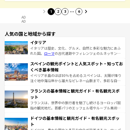
…
1
2
3
6
AD
AD
人気の国と地域から探す
イタリア
イタリアは歴史、文化、グルメ、自然と多彩な魅力にあふ
れた国。
ローマ
の古代遺跡やフィレンツェのルネッサンス
美術、ヴェネツィアの運河など、歴史あるスポットはもち
スペインの観光ポイントと人気スポット・知ってお
ろん、トスカーナの美しい田園風景やアマルフィ海岸の絶
景など、自然景観も見逃せない。観光の合間には、本場の
くべき基本情報
ピザやパスタなど、絶品のイタリア料理を堪能することも
イベリア半島のほぼ80％を占めるスペインは、太陽が降り
できる。朝目覚めてから夜眠るまで、すべての瞬間を楽し
注ぐ地中海沿岸から雄大なピレネー山脈まで、多彩な自然
ませてくれるイタリアで、忘れられない旅をしてみよう！
と文化が詰まったヨーロッパ屈指の旅行先だ。多様な地域
なお、新着のイタリア情報は
コンテンツ一覧
を参照してほ
フランスの基本情報と観光ガイド・有名観光スポ
文化が根付くこの国では、情熱的なフラメンコ、熱気あふ
しい。
れる闘牛、そして美味しいタパスが生活の一部となってい
ット
る。首都マドリードの洗練された雰囲気や、バルセロナの
フランスは、世界中の旅行者を魅了し続けるヨーロッパ屈
アートに溢れた街角から、地方では古代ローマ遺跡や中世
指の観光地だ。首都パリのエッフェル塔やルーブル美術館
の城塞都市、穏やかなビーチリゾートまで多彩な表情を見
といった象徴的なスポットから、田舎町の古風な美しさま
せる。地方によって風土や気候が異なるスペインはその個
ドイツの基本情報と観光ガイド・有名観光スポッ
で、幅広い魅力が詰まっている。華麗な宮殿、歴史的な大
性で訪れる人を魅了する。 なお、新着のスペイン情報は
コ
聖堂、美しいビーチ、そして豊かな自然が、訪れる者を心
ト
ンテンツ一覧
を参照してほしい。
から魅了する。また、フランスは美食の国としても知ら
ドイツは、豊かな歴史と多彩な文化が交差するヨーロッパ