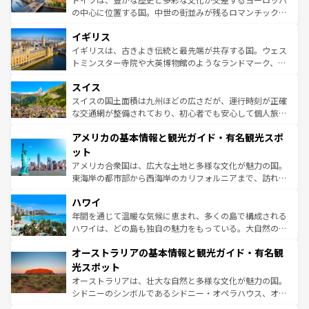
れ、フランス料理はユネスコ無形文化遺産にも登録されて
の中心に位置する国。中世の街並みが残るロマンチック街
いる。シャンパンの発祥地であるランス、プロヴァンスの
道から、未来を先取りするようなモダンな都市まで多様な
香り高いラベンダー畑など、多彩な楽しみ方が可能だ。さ
イギリス
顔を持つこの国は、どこを歩いても飽きることがない。ベ
らに、パリ以外の地域にも魅力が溢れており、どの街角に
ルリンの文化的活気、バイエルン州のアルプスの絶景、そ
イギリスは、古きよき伝統と最先端が共存する国。ウェス
も豊かな歴史と文化が息づいている。パリ以外の個性あふ
してライン川沿いのワイン畑といった風景は必見。ビール
トミンスター寺院や大英博物館のようなランドマーク、歴
れる地方に足を運ぶとそれぞれで全く異なる文化を体験で
とソーセージを味わいながら地元の人と過ごす楽しい時間
史ある大学都市、美しい丘陵地帯や牧歌的な風景など、エ
きるだろう。 なお、新着のフランス情報は
コンテンツ一覧
スイス
は、お酒好きな人にはぜひ体験してほしい。 なお、新着の
リアごとに異なる魅力がある。また、優雅なアフタヌーン
を参照してほしい。
ドイツ情報は
コンテンツ一覧
を参照してほしい。
ティー、ビール好きにはたまらない英国パブ、サッカー観
スイスの国土面積は九州ほどの広さだが、運行時刻が正確
戦など、本場だからこそできる体験も豊富。イギリスを旅
な交通網が整備されており、初心者でも安心して個人旅行
して楽しみつくそう。 なお、新着のイギリス情報は
コンテ
を楽しめる。日本同様に時刻表どおりの旅が可能だ。中世
アメリカの基本情報と観光ガイド・有名観光スポ
ンツ一覧
を参照してほしい。
の建物がそのまま残る町や、スイスならではのユニークな
博物館もあり、アルプス観光だけでなく町歩きも満喫する
ット
ことができる。国民の所得が高いため物価も高いが、旅行
アメリカ合衆国は、広大な土地と多様な文化が魅力の国。
者向けの交通パス提供のサービスもあり、うまく活用すれ
東海岸の都市部から西海岸のカリフォルニアまで、訪れる
ば市内交通費無料で観光を楽しむこともできる。 なお、新
場所ごとに異なる風景と体験が待っている。ニューヨーク
着のスイス情報は
コンテンツ一覧
を参照してほしい。
ハワイ
のような巨大都市は、観光、ショッピング、エンターテイ
ンメントが詰まった刺激的なスポットだ。一方、アメリカ
年間を通じて温暖な気候に恵まれ、多くの島で構成される
西部には大自然が広がり、グランドキャニオンやイエロー
ハワイは、どの島も独自の魅力をもっている。大自然の神
ストーン国立公園といった絶景が堪能できる。さらに、南
秘を感じたいなら、火山が生み出した壮大な景観を誇るハ
オーストラリアの基本情報と観光ガイド・有名観
部のニューオーリンズでは、音楽と美食が融合した独特の
ワイ島は見逃せない。また、定番の観光地といえばオアフ
文化が魅力。旅行者はアメリカの各地域で異なる魅力を楽
島だが、静かな自然を求めるならマウイ島やカウアイ島が
光スポット
しみながら、その多様性と豊かな歴史を感じることができ
おすすめ。エメラルドグリーンに輝く海をはじめ、豊かな
オーストラリアは、壮大な自然と多様な文化が魅力の国。
るだろう。車でのロードトリップや列車の旅も、アメリカ
文化や歴史が息づいている。「アロハスピリット」と呼ば
シドニーのシンボルであるシドニー・オペラハウス、オー
ならではの贅沢な旅のスタイルだ。 なお、新着のアメリカ
れるおもてなしの心で訪れる人々を迎えてくれるハワイの
ストラリア東海岸北部に広がる大サンゴ礁地帯グレートバ