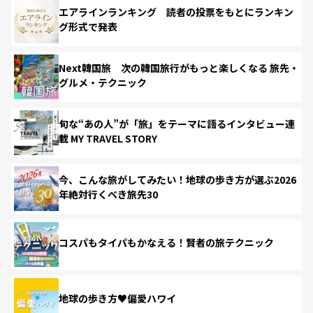
エアラインランキング 読者の投票をもとにランキン
グ形式で発表
Next韓国旅 次の韓国旅行がもっと楽しくなる 旅先・
グルメ・テクニック
旬な“あの人”が「旅」をテーマに語るインタビュー連
載 MY TRAVEL STORY
今、こんな旅がしてみたい！地球の歩き方が選ぶ2026
年絶対行くべき旅先30
コスパもタイパもかなえる！賢者の旅テクニック
地球の歩き方♥偏愛ハワイ