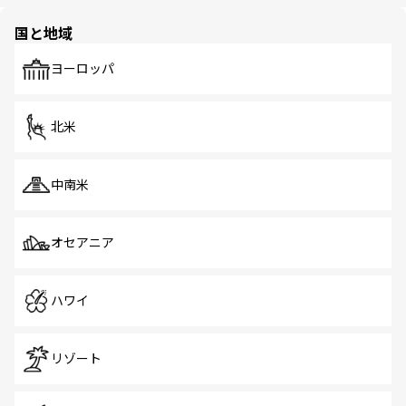
ほしい。
ほしい。
園や自然保護区など、自然が調和した近代的な景観と文化
の多様性あふれるカラフルな町は、どこを歩いても新しい
国と地域
発見がある。さらに、治安のよさや充実した公共交通機関
も、旅行者にとっては魅力的なポイント。グルメも豊富
で、ホーカーズは地元の風情を楽しめる外せないスポット
ヨーロッパ
だ。訪れる人を飽きさせないシンガポールで、多様な魅力
を体感しよう。 なお、新着のシンガポール情報は
コンテン
ツ一覧
を参照してほしい。
北米
中南米
オセアニア
ハワイ
リゾート