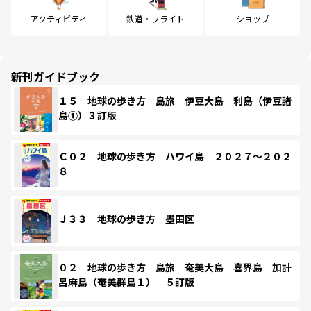
アクティビティ
鉄道・フライト
ショップ
新刊ガイドブック
１５ 地球の歩き方 島旅 伊豆大島 利島（伊豆諸
島①）３訂版
Ｃ０２ 地球の歩き方 ハワイ島 ２０２７～２０２
８
Ｊ３３ 地球の歩き方 墨田区
０２ 地球の歩き方 島旅 奄美大島 喜界島 加計
呂麻島（奄美群島１） ５訂版