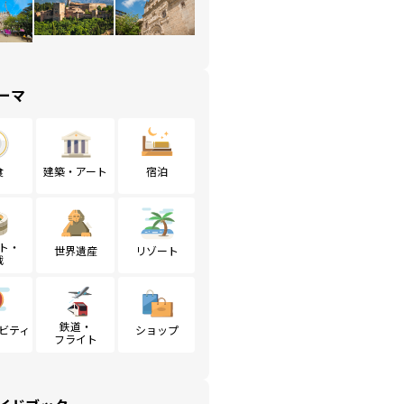
ーマ
食
建築・アート
宿泊
ト・
世界遺産
リゾート
戦
鉄道・
ビティ
ショップ
フライト