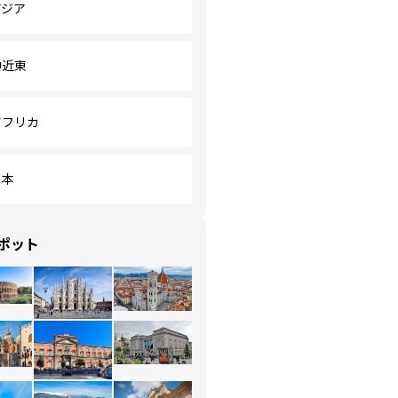
アジア
中近東
アフリカ
日本
ポット