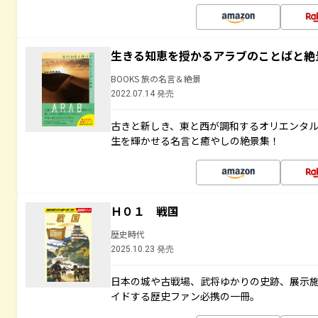
生きる知恵を授かるアラブのことばと絶
BOOKS 旅の名言＆絶景
2022.07.14 発売
古きと新しき、東と西が調和するオリエンタ
生を輝かせる名言と癒やしの絶景集！
Ｈ０１ 戦国
歴史時代
2025.10.23 発売
日本の城や古戦場、武将ゆかりの史跡、展示
イドする歴史ファン必携の一冊。