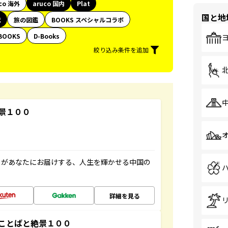
co 海外
aruco 国内
Plat
国と地
代
旅の図鑑
BOOKS スペシャルコラボ
BOOKS
D-Books
絞り込み条件を追加
景１００
」があなたにお届けする、人生を輝かせる中国の
詳細を見る
ことばと絶景１００