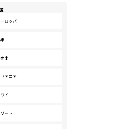
域
ヨーロッパ
北米
中南米
オセアニア
ハワイ
リゾート