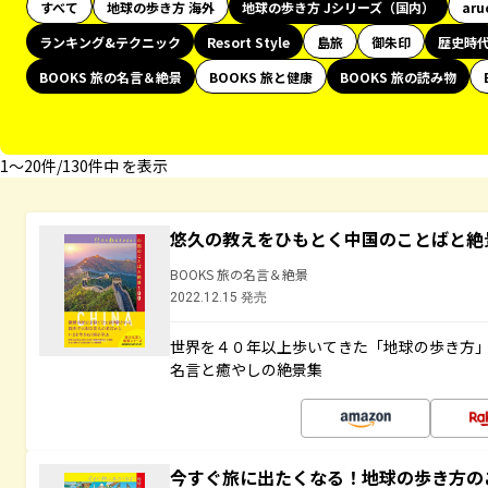
すべて
地球の歩き方 海外
地球の歩き方 Jシリーズ（国内）
aru
ランキング&テクニック
Resort Style
島旅
御朱印
歴史時
BOOKS 旅の名言＆絶景
BOOKS 旅と健康
BOOKS 旅の読み物
1〜20件/130件中 を表示
悠久の教えをひもとく中国のことばと絶
BOOKS 旅の名言＆絶景
2022.12.15 発売
世界を４０年以上歩いてきた「地球の歩き方
名言と癒やしの絶景集
今すぐ旅に出たくなる！地球の歩き方の