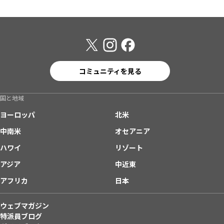
コミュニティを見る
国と地域
ヨーロッパ
北米
中南米
オセアニア
ハワイ
リゾート
アジア
中近東
アフリカ
日本
ウェブマガジン
特派員ブログ