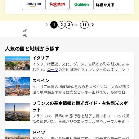
詳細を見る
…
1
2
3
11
AD
AD
人気の国と地域から探す
イタリア
イタリアは歴史、文化、グルメ、自然と多彩な魅力にあふ
れた国。
ローマ
の古代遺跡やフィレンツェのルネッサンス
美術、ヴェネツィアの運河など、歴史あるスポットはもち
スペイン
ろん、トスカーナの美しい田園風景やアマルフィ海岸の絶
景など、自然景観も見逃せない。観光の合間には、本場の
イベリア半島のほぼ80％を占めるスペインは、太陽が降り
ピザやパスタなど、絶品のイタリア料理を堪能することも
注ぐ地中海沿岸から雄大なピレネー山脈まで、多彩な自然
できる。朝目覚めてから夜眠るまで、すべての瞬間を楽し
と文化が詰まったヨーロッパ屈指の旅行先だ。多様な地域
フランスの基本情報と観光ガイド・有名観光スポ
ませてくれるイタリアで、忘れられない旅をしてみよう！
文化が根付くこの国では、情熱的なフラメンコ、熱気あふ
なお、新着のイタリア情報は
コンテンツ一覧
を参照してほ
れる闘牛、そして美味しいタパスが生活の一部となってい
ット
しい。
る。首都マドリードの洗練された雰囲気や、バルセロナの
フランスは、世界中の旅行者を魅了し続けるヨーロッパ屈
アートに溢れた街角から、地方では古代ローマ遺跡や中世
指の観光地だ。首都パリのエッフェル塔やルーブル美術館
の城塞都市、穏やかなビーチリゾートまで多彩な表情を見
といった象徴的なスポットから、田舎町の古風な美しさま
せる。地方によって風土や気候が異なるスペインはその個
ドイツ
で、幅広い魅力が詰まっている。華麗な宮殿、歴史的な大
性で訪れる人を魅了する。 なお、新着のスペイン情報は
コ
聖堂、美しいビーチ、そして豊かな自然が、訪れる者を心
ドイツは、豊かな歴史と多彩な文化が交差するヨーロッパ