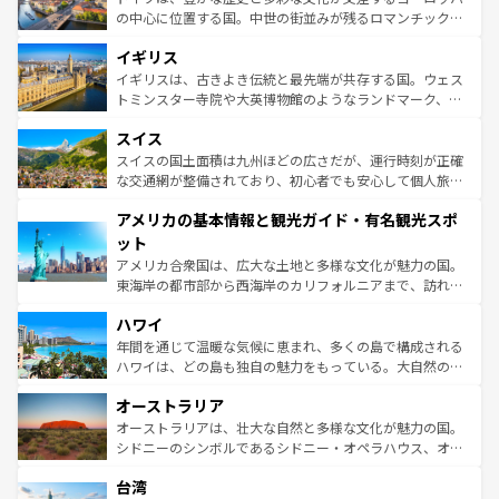
ンテンツ一覧
を参照してほしい。
から魅了する。また、フランスは美食の国としても知ら
の中心に位置する国。中世の街並みが残るロマンチック街
れ、フランス料理はユネスコ無形文化遺産にも登録されて
道から、未来を先取りするようなモダンな都市まで多様な
イギリス
いる。シャンパンの発祥地であるランス、プロヴァンスの
顔を持つこの国は、どこを歩いても飽きることがない。ベ
香り高いラベンダー畑など、多彩な楽しみ方が可能だ。さ
ルリンの文化的活気、バイエルン州のアルプスの絶景、そ
イギリスは、古きよき伝統と最先端が共存する国。ウェス
らに、パリ以外の地域にも魅力が溢れており、どの街角に
してライン川沿いのワイン畑といった風景は必見。ビール
トミンスター寺院や大英博物館のようなランドマーク、歴
も豊かな歴史と文化が息づいている。パリ以外の個性あふ
とソーセージを味わいながら地元の人と過ごす楽しい時間
史ある大学都市、美しい丘陵地帯や牧歌的な風景など、エ
れる地方に足を運ぶとそれぞれで全く異なる文化を体験で
スイス
は、お酒好きな人にはぜひ体験してほしい。 なお、新着の
リアごとに異なる魅力がある。また、優雅なアフタヌーン
きるだろう。 なお、新着のフランス情報は
コンテンツ一覧
ドイツ情報は
コンテンツ一覧
を参照してほしい。
ティー、ビール好きにはたまらない英国パブ、サッカー観
スイスの国土面積は九州ほどの広さだが、運行時刻が正確
を参照してほしい。
戦など、本場だからこそできる体験も豊富。イギリスを旅
な交通網が整備されており、初心者でも安心して個人旅行
して楽しみつくそう。 なお、新着のイギリス情報は
コンテ
を楽しめる。日本同様に時刻表どおりの旅が可能だ。中世
アメリカの基本情報と観光ガイド・有名観光スポ
ンツ一覧
を参照してほしい。
の建物がそのまま残る町や、スイスならではのユニークな
博物館もあり、アルプス観光だけでなく町歩きも満喫する
ット
ことができる。国民の所得が高いため物価も高いが、旅行
アメリカ合衆国は、広大な土地と多様な文化が魅力の国。
者向けの交通パス提供のサービスもあり、うまく活用すれ
東海岸の都市部から西海岸のカリフォルニアまで、訪れる
ば市内交通費無料で観光を楽しむこともできる。 なお、新
場所ごとに異なる風景と体験が待っている。ニューヨーク
着のスイス情報は
コンテンツ一覧
を参照してほしい。
ハワイ
のような巨大都市は、観光、ショッピング、エンターテイ
ンメントが詰まった刺激的なスポットだ。一方、アメリカ
年間を通じて温暖な気候に恵まれ、多くの島で構成される
西部には大自然が広がり、グランドキャニオンやイエロー
ハワイは、どの島も独自の魅力をもっている。大自然の神
ストーン国立公園といった絶景が堪能できる。さらに、南
秘を感じたいなら、火山が生み出した壮大な景観を誇るハ
オーストラリア
部のニューオーリンズでは、音楽と美食が融合した独特の
ワイ島は見逃せない。また、定番の観光地といえばオアフ
文化が魅力。旅行者はアメリカの各地域で異なる魅力を楽
島だが、静かな自然を求めるならマウイ島やカウアイ島が
オーストラリアは、壮大な自然と多様な文化が魅力の国。
しみながら、その多様性と豊かな歴史を感じることができ
おすすめ。エメラルドグリーンに輝く海をはじめ、豊かな
シドニーのシンボルであるシドニー・オペラハウス、オー
るだろう。車でのロードトリップや列車の旅も、アメリカ
文化や歴史が息づいている。「アロハスピリット」と呼ば
ストラリア東海岸北部に広がる大サンゴ礁地帯グレートバ
ならではの贅沢な旅のスタイルだ。 なお、新着のアメリカ
台湾
れるおもてなしの心で訪れる人々を迎えてくれるハワイの
リアリーフや大陸中央部にそびえるウルル（エアーズロッ