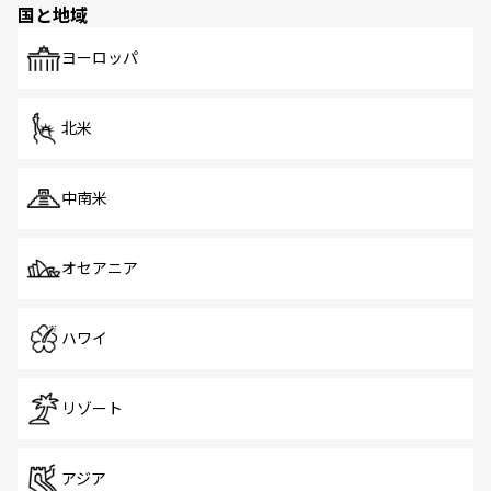
国と地域
発見がある。さらに、治安のよさや充実した公共交通機関
も、旅行者にとっては魅力的なポイント。グルメも豊富
で、ホーカーズは地元の風情を楽しめる外せないスポット
ヨーロッパ
だ。訪れる人を飽きさせないシンガポールで、多様な魅力
を体感しよう。 なお、新着のシンガポール情報は
コンテン
ツ一覧
を参照してほしい。
北米
中南米
オセアニア
ハワイ
リゾート
アジア