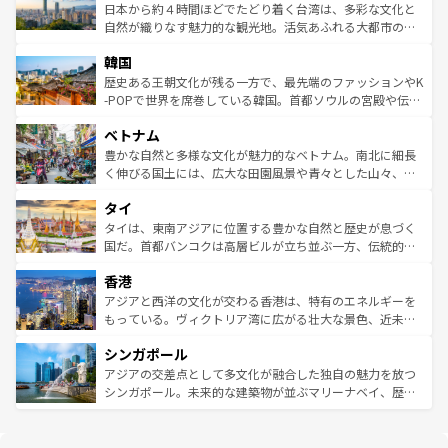
情報は
コンテンツ一覧
を参照してほしい。
人々、おいしいローカルフードやハワイアンミュージッ
ク）、タスマニアの美しい原生林やケアンズの熱帯雨林な
日本から約４時間ほどでたどり着く台湾は、多彩な文化と
ク、伝統的なフラダンスなど、すべてがハワイの魅力を彩
ど、見どころがたくさん。また、カフェやワイン、オージ
自然が織りなす魅力的な観光地。活気あふれる大都市の台
っている。訪れるたびに新しい発見と感動が待っているハ
ービーフなどの食文化も豊かで、美味しいものであふれて
北やノスタルジックな町並みが人気な九份（ジォウフェ
ワイを、存分に味わってほしい。 なお、新着のハワイ情報
韓国
いる。アクティビティも充実しており、サーフィンやダイ
ン）、静ひつな山岳地帯である台湾東部など、都市の喧騒
は
コンテンツ一覧
を参照してほしい。
ビング、ハイキングなど、アウトドア好きにはたまらな
と山間の静けさが共存しており、訪れる人に新しい発見と
歴史ある王朝文化が残る一方で、最先端のファッションやK
い。オーストラリアの多彩な魅力を存分に味わいつくそ
驚きをもたらしてくれる。また、奥深い台湾の食文化も魅
-POPで世界を席巻している韓国。首都ソウルの宮殿や伝統
う。 なお、新着のオーストラリア情報は
コンテンツ一覧
を
力で、夜市などの屋台グルメから高級料理、ヘルシーで美
家屋が並ぶエリアでは韓国の歴史と文化に浸ることがで
参照してほしい。
ベトナム
容にもいいと評判のスイーツなど、バラエティ豊かな料理
き、地方に足を延ばせば四季折々の自然美を楽しむことが
が味わえる。 なお、新着の台湾情報は
コンテンツ一覧
を参
できる。そして、キムチや焼肉、絶品のストリートフード
豊かな自然と多様な文化が魅力的なベトナム。南北に細長
照してほしい。
まで、さまざまな韓国料理が待っている。夜には、韓国な
く伸びる国土には、広大な田園風景や青々とした山々、世
らではのナイトライフも堪能できる。あたたかいホスピタ
界遺産に登録された壮大な自然景観が点在し、都市部では
タイ
リティに包まれながら、韓国の多彩な魅力を心ゆくまで味
急速な発展と共に伝統が息づく。ハノイの古い町並みやホ
わってみてほしい。 なお、新着の韓国情報は
コンテンツ一
ーチミン市のフランス統治時代の建物も、独特の雰囲気を
タイは、東南アジアに位置する豊かな自然と歴史が息づく
覧
を参照してほしい。
醸し出している。また、バラエティの豊かさとおいしさで
国だ。首都バンコクは高層ビルが立ち並ぶ一方、伝統的な
世界中の食通を魅了してやまないベトナム料理も魅力のひ
寺院や市場がいたるところに点在し、古きよき文化と現代
香港
とつ。フォーやバインミー、ベトナムコーヒーなどは、ぜ
の活気が交差している。北部ではチェンマイなどの山岳地
ひ現地で味わいたい。どの地域を訪れてもあたたかい人々
帯で自然と触れ合い、南部ではプーケットやクラビの美し
アジアと西洋の文化が交わる香港は、特有のエネルギーを
が旅行者を迎えてくれるので、きっと忘れられない旅にな
いビーチでリゾート気分を楽しむことができる。タイ料理
もっている。ヴィクトリア湾に広がる壮大な景色、近未来
るはずだ。 なお、新着のベトナム情報は
コンテンツ一覧
を
は世界的に有名で、屋台から高級レストランまで味覚を刺
的なアートスポット、そして歴史と現代が融合した町並
参照してほしい。
シンガポール
激する。気候は一年中温暖で、どの季節にも異なる楽しみ
み、どこを訪れても感動するはず。観光スポットが密集し
が待っている。親しみやすいタイの人々、仏教を中心とし
ており、効率よく見どころを回れるのも魅力。息をのむよ
アジアの交差点として多文化が融合した独自の魅力を放つ
た文化、そして多様な観光資源が、訪れる旅人を魅了し続
うな絶景から文化的な体験まで、香港を存分に楽しみ尽く
シンガポール。未来的な建築物が並ぶマリーナベイ、歴史
ける。 なお、新着のタイ情報は
コンテンツ一覧
を参照して
そう。 なお、新着の香港情報は
コンテンツ一覧
を参照して
と伝統を感じられるエスニックタウン、多数の緑豊かな公
ほしい。
ほしい。
園や自然保護区など、自然が調和した近代的な景観と文化
の多様性あふれるカラフルな町は、どこを歩いても新しい