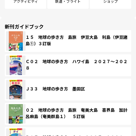
アクティビティ
鉄道・フライト
ショップ
新刊ガイドブック
１５ 地球の歩き方 島旅 伊豆大島 利島（伊豆諸
島①）３訂版
Ｃ０２ 地球の歩き方 ハワイ島 ２０２７～２０２
８
Ｊ３３ 地球の歩き方 墨田区
０２ 地球の歩き方 島旅 奄美大島 喜界島 加計
呂麻島（奄美群島１） ５訂版