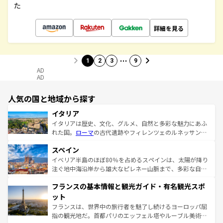
た
詳細を見る
…
1
2
3
9
AD
AD
人気の国と地域から探す
イタリア
イタリアは歴史、文化、グルメ、自然と多彩な魅力にあふ
れた国。
ローマ
の古代遺跡やフィレンツェのルネッサンス
美術、ヴェネツィアの運河など、歴史あるスポットはもち
スペイン
ろん、トスカーナの美しい田園風景やアマルフィ海岸の絶
景など、自然景観も見逃せない。観光の合間には、本場の
イベリア半島のほぼ80％を占めるスペインは、太陽が降り
ピザやパスタなど、絶品のイタリア料理を堪能することも
注ぐ地中海沿岸から雄大なピレネー山脈まで、多彩な自然
できる。朝目覚めてから夜眠るまで、すべての瞬間を楽し
と文化が詰まったヨーロッパ屈指の旅行先だ。多様な地域
フランスの基本情報と観光ガイド・有名観光スポ
ませてくれるイタリアで、忘れられない旅をしてみよう！
文化が根付くこの国では、情熱的なフラメンコ、熱気あふ
なお、新着のイタリア情報は
コンテンツ一覧
を参照してほ
れる闘牛、そして美味しいタパスが生活の一部となってい
ット
しい。
る。首都マドリードの洗練された雰囲気や、バルセロナの
フランスは、世界中の旅行者を魅了し続けるヨーロッパ屈
アートに溢れた街角から、地方では古代ローマ遺跡や中世
指の観光地だ。首都パリのエッフェル塔やルーブル美術館
の城塞都市、穏やかなビーチリゾートまで多彩な表情を見