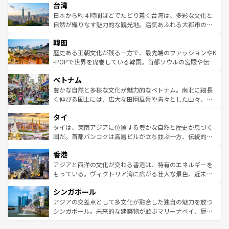
ならではの贅沢な旅のスタイルだ。 なお、新着のアメリカ
台湾
れるおもてなしの心で訪れる人々を迎えてくれるハワイの
リアリーフや大陸中央部にそびえるウルル（エアーズロッ
情報は
コンテンツ一覧
を参照してほしい。
人々、おいしいローカルフードやハワイアンミュージッ
ク）、タスマニアの美しい原生林やケアンズの熱帯雨林な
日本から約４時間ほどでたどり着く台湾は、多彩な文化と
ク、伝統的なフラダンスなど、すべてがハワイの魅力を彩
ど、見どころがたくさん。また、カフェやワイン、オージ
自然が織りなす魅力的な観光地。活気あふれる大都市の台
っている。訪れるたびに新しい発見と感動が待っているハ
ービーフなどの食文化も豊かで、美味しいものであふれて
北やノスタルジックな町並みが人気な九份（ジォウフェ
ワイを、存分に味わってほしい。 なお、新着のハワイ情報
韓国
いる。アクティビティも充実しており、サーフィンやダイ
ン）、静ひつな山岳地帯である台湾東部など、都市の喧騒
は
コンテンツ一覧
を参照してほしい。
ビング、ハイキングなど、アウトドア好きにはたまらな
と山間の静けさが共存しており、訪れる人に新しい発見と
歴史ある王朝文化が残る一方で、最先端のファッションやK
い。オーストラリアの多彩な魅力を存分に味わいつくそ
驚きをもたらしてくれる。また、奥深い台湾の食文化も魅
-POPで世界を席巻している韓国。首都ソウルの宮殿や伝統
う。 なお、新着のオーストラリア情報は
コンテンツ一覧
を
力で、夜市などの屋台グルメから高級料理、ヘルシーで美
家屋が並ぶエリアでは韓国の歴史と文化に浸ることがで
参照してほしい。
ベトナム
容にもいいと評判のスイーツなど、バラエティ豊かな料理
き、地方に足を延ばせば四季折々の自然美を楽しむことが
が味わえる。 なお、新着の台湾情報は
コンテンツ一覧
を参
できる。そして、キムチや焼肉、絶品のストリートフード
豊かな自然と多様な文化が魅力的なベトナム。南北に細長
照してほしい。
まで、さまざまな韓国料理が待っている。夜には、韓国な
く伸びる国土には、広大な田園風景や青々とした山々、世
らではのナイトライフも堪能できる。あたたかいホスピタ
界遺産に登録された壮大な自然景観が点在し、都市部では
タイ
リティに包まれながら、韓国の多彩な魅力を心ゆくまで味
急速な発展と共に伝統が息づく。ハノイの古い町並みやホ
わってみてほしい。 なお、新着の韓国情報は
コンテンツ一
ーチミン市のフランス統治時代の建物も、独特の雰囲気を
タイは、東南アジアに位置する豊かな自然と歴史が息づく
覧
を参照してほしい。
醸し出している。また、バラエティの豊かさとおいしさで
国だ。首都バンコクは高層ビルが立ち並ぶ一方、伝統的な
世界中の食通を魅了してやまないベトナム料理も魅力のひ
寺院や市場がいたるところに点在し、古きよき文化と現代
香港
とつ。フォーやバインミー、ベトナムコーヒーなどは、ぜ
の活気が交差している。北部ではチェンマイなどの山岳地
ひ現地で味わいたい。どの地域を訪れてもあたたかい人々
帯で自然と触れ合い、南部ではプーケットやクラビの美し
アジアと西洋の文化が交わる香港は、特有のエネルギーを
が旅行者を迎えてくれるので、きっと忘れられない旅にな
いビーチでリゾート気分を楽しむことができる。タイ料理
もっている。ヴィクトリア湾に広がる壮大な景色、近未来
るはずだ。 なお、新着のベトナム情報は
コンテンツ一覧
を
は世界的に有名で、屋台から高級レストランまで味覚を刺
的なアートスポット、そして歴史と現代が融合した町並
参照してほしい。
シンガポール
激する。気候は一年中温暖で、どの季節にも異なる楽しみ
み、どこを訪れても感動するはず。観光スポットが密集し
が待っている。親しみやすいタイの人々、仏教を中心とし
ており、効率よく見どころを回れるのも魅力。息をのむよ
アジアの交差点として多文化が融合した独自の魅力を放つ
た文化、そして多様な観光資源が、訪れる旅人を魅了し続
うな絶景から文化的な体験まで、香港を存分に楽しみ尽く
シンガポール。未来的な建築物が並ぶマリーナベイ、歴史
ける。 なお、新着のタイ情報は
コンテンツ一覧
を参照して
そう。 なお、新着の香港情報は
コンテンツ一覧
を参照して
と伝統を感じられるエスニックタウン、多数の緑豊かな公
ほしい。
ほしい。