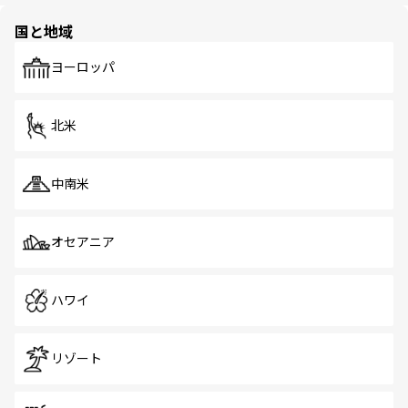
園や自然保護区など、自然が調和した近代的な景観と文化
の多様性あふれるカラフルな町は、どこを歩いても新しい
国と地域
発見がある。さらに、治安のよさや充実した公共交通機関
も、旅行者にとっては魅力的なポイント。グルメも豊富
で、ホーカーズは地元の風情を楽しめる外せないスポット
ヨーロッパ
だ。訪れる人を飽きさせないシンガポールで、多様な魅力
を体感しよう。 なお、新着のシンガポール情報は
コンテン
ツ一覧
を参照してほしい。
北米
中南米
オセアニア
ハワイ
リゾート