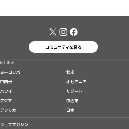
コミュニティを見る
国と地域
ヨーロッパ
北米
中南米
オセアニア
ハワイ
リゾート
アジア
中近東
アフリカ
日本
ウェブマガジン