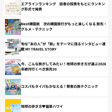
エアラインランキング 読者の投票をもとにランキン
グ形式で発表
Next韓国旅 次の韓国旅行がもっと楽しくなる 旅先・
グルメ・テクニック
旬な“あの人”が「旅」をテーマに語るインタビュー連
載 MY TRAVEL STORY
今、こんな旅がしてみたい！地球の歩き方が選ぶ2026
年絶対行くべき旅先30
コスパもタイパもかなえる！賢者の旅テクニック
地球の歩き方♥偏愛ハワイ