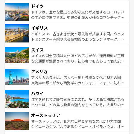
といった象徴的なスポットから、田舎町の古風な美しさま
せる。地方によって風土や気候が異なるスペインはその個
ドイツ
で、幅広い魅力が詰まっている。華麗な宮殿、歴史的な大
性で訪れる人を魅了する。 なお、新着のスペイン情報は
コ
聖堂、美しいビーチ、そして豊かな自然が、訪れる者を心
ドイツは、豊かな歴史と多彩な文化が交差するヨーロッパ
ンテンツ一覧
を参照してほしい。
から魅了する。また、フランスは美食の国としても知ら
の中心に位置する国。中世の街並みが残るロマンチック街
れ、フランス料理はユネスコ無形文化遺産にも登録されて
道から、未来を先取りするようなモダンな都市まで多様な
イギリス
いる。シャンパンの発祥地であるランス、プロヴァンスの
顔を持つこの国は、どこを歩いても飽きることがない。ベ
香り高いラベンダー畑など、多彩な楽しみ方が可能だ。さ
ルリンの文化的活気、バイエルン州のアルプスの絶景、そ
イギリスは、古きよき伝統と最先端が共存する国。ウェス
らに、パリ以外の地域にも魅力が溢れており、どの街角に
してライン川沿いのワイン畑といった風景は必見。ビール
トミンスター寺院や大英博物館のようなランドマーク、歴
も豊かな歴史と文化が息づいている。パリ以外の個性あふ
とソーセージを味わいながら地元の人と過ごす楽しい時間
史ある大学都市、美しい丘陵地帯や牧歌的な風景など、エ
れる地方に足を運ぶとそれぞれで全く異なる文化を体験で
スイス
は、お酒好きな人にはぜひ体験してほしい。 なお、新着の
リアごとに異なる魅力がある。また、優雅なアフタヌーン
きるだろう。 なお、新着のフランス情報は
コンテンツ一覧
ドイツ情報は
コンテンツ一覧
を参照してほしい。
ティー、ビール好きにはたまらない英国パブ、サッカー観
スイスの国土面積は九州ほどの広さだが、運行時刻が正確
を参照してほしい。
戦など、本場だからこそできる体験も豊富。イギリスを旅
な交通網が整備されており、初心者でも安心して個人旅行
して楽しみつくそう。 なお、新着のイギリス情報は
コンテ
を楽しめる。日本同様に時刻表どおりの旅が可能だ。中世
アメリカ
ンツ一覧
を参照してほしい。
の建物がそのまま残る町や、スイスならではのユニークな
博物館もあり、アルプス観光だけでなく町歩きも満喫する
アメリカ合衆国は、広大な土地と多様な文化が魅力の国。
ことができる。国民の所得が高いため物価も高いが、旅行
東海岸の都市部から西海岸のカリフォルニアまで、訪れる
者向けの交通パス提供のサービスもあり、うまく活用すれ
場所ごとに異なる風景と体験が待っている。ニューヨーク
ハワイ
ば市内交通費無料で観光を楽しむこともできる。 なお、新
のような巨大都市は、観光、ショッピング、エンターテイ
着のスイス情報は
コンテンツ一覧
を参照してほしい。
ンメントが詰まった刺激的なスポットだ。一方、アメリカ
年間を通じて温暖な気候に恵まれ、多くの島で構成される
西部には大自然が広がり、グランドキャニオンやイエロー
ハワイは、どの島も独自の魅力をもっている。大自然の神
ストーン国立公園といった絶景が堪能できる。さらに、南
秘を感じたいなら、火山が生み出した壮大な景観を誇るハ
オーストラリア
部のニューオーリンズでは、音楽と美食が融合した独特の
ワイ島は見逃せない。また、定番の観光地といえばオアフ
文化が魅力。旅行者はアメリカの各地域で異なる魅力を楽
島だが、静かな自然を求めるならマウイ島やカウアイ島が
オーストラリアは、壮大な自然と多様な文化が魅力の国。
しみながら、その多様性と豊かな歴史を感じることができ
おすすめ。エメラルドグリーンに輝く海をはじめ、豊かな
シドニーのシンボルであるシドニー・オペラハウス、オー
るだろう。車でのロードトリップや列車の旅も、アメリカ
文化や歴史が息づいている。「アロハスピリット」と呼ば
ストラリア東海岸北部に広がる大サンゴ礁地帯グレートバ