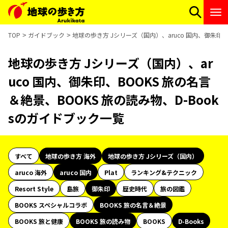
TOP
ガイドブック
地球の歩き方 Jシリーズ（国内）、aruco 国内、御朱印、
地球の歩き方 Jシリーズ（国内）、ar
uco 国内、御朱印、BOOKS 旅の名言
＆絶景、BOOKS 旅の読み物、D-Book
sのガイドブック一覧
すべて
地球の歩き方 海外
地球の歩き方 Jシリーズ（国内）
aruco 海外
aruco 国内
Plat
ランキング&テクニック
Resort Style
島旅
御朱印
歴史時代
旅の図鑑
BOOKS スペシャルコラボ
BOOKS 旅の名言＆絶景
BOOKS 旅と健康
BOOKS 旅の読み物
BOOKS
D-Books