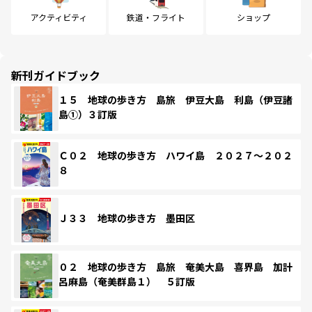
アクティビティ
鉄道・フライト
ショップ
新刊ガイドブック
１５ 地球の歩き方 島旅 伊豆大島 利島（伊豆諸
島①）３訂版
Ｃ０２ 地球の歩き方 ハワイ島 ２０２７～２０２
８
Ｊ３３ 地球の歩き方 墨田区
０２ 地球の歩き方 島旅 奄美大島 喜界島 加計
呂麻島（奄美群島１） ５訂版