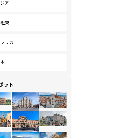
アジア
中近東
アフリカ
日本
ポット