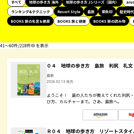
すべて
地球の歩き方 海外
地球の歩き方 Jシリーズ（国内）
aru
ランキング&テクニック
Resort Style
島旅
御朱印
歴史時代
BOOKS 旅の名言＆絶景
BOOKS 旅と健康
BOOKS 旅の読み物
41〜60件/218件中 を表示
０４ 地球の歩き方 島旅 利尻 礼文
島旅
2026.02.13 発売
ようこそ！ 島の人たちが教えてくれた利尻
び方、カルチャーまで。さあ、島旅へ。
Ｒ０４ 地球の歩き方 リゾートスタイ