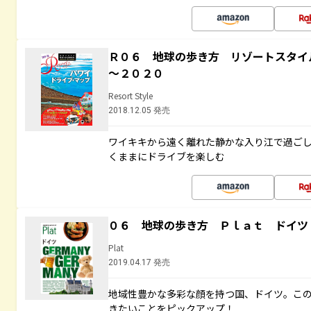
Ｒ０６ 地球の歩き方 リゾートスタイ
～２０２０
Resort Style
2018.12.05 発売
ワイキキから遠く離れた静かな入り江で過ご
くままにドライブを楽しむ
０６ 地球の歩き方 Ｐｌａｔ ドイツ
Plat
2019.04.17 発売
地域性豊かな多彩な顔を持つ国、ドイツ。こ
きたいことをピックアップ！