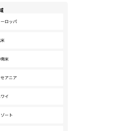
域
ヨーロッパ
北米
中南米
オセアニア
ハワイ
リゾート