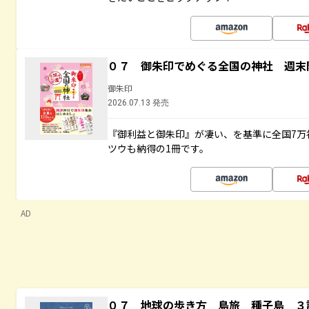
０７ 御朱印でめぐる全国の神社 週末
御朱印
2026.07.13 発売
『御利益と御朱印』が凄い、を基準に全国7万
ツウも納得の1冊です。
AD
０７ 地球の歩き方 島旅 種子島 ３