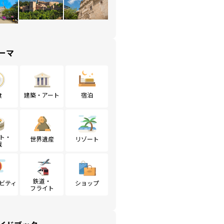
ーマ
食
建築・アート
宿泊
ト・
世界遺産
リゾート
戦
鉄道・
ビティ
ショップ
フライト