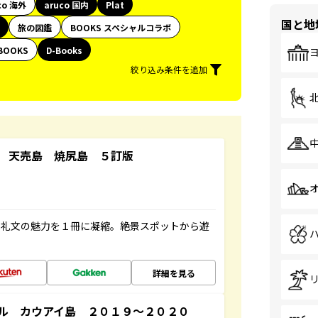
co 海外
aruco 国内
Plat
国と地
旅の図鑑
BOOKS スペシャルコラボ
BOOKS
D-Books
絞り込み条件を追加
 天売島 焼尻島 ５訂版
・礼文の魅力を１冊に凝縮。絶景スポットから遊
詳細を見る
ル カウアイ島 ２０１９～２０２０