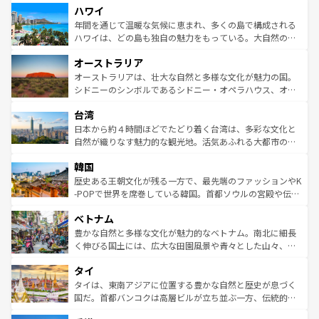
ハワイ
ば市内交通費無料で観光を楽しむこともできる。 なお、新
のような巨大都市は、観光、ショッピング、エンターテイ
着のスイス情報は
コンテンツ一覧
を参照してほしい。
ンメントが詰まった刺激的なスポットだ。一方、アメリカ
年間を通じて温暖な気候に恵まれ、多くの島で構成される
西部には大自然が広がり、グランドキャニオンやイエロー
ハワイは、どの島も独自の魅力をもっている。大自然の神
ストーン国立公園といった絶景が堪能できる。さらに、南
秘を感じたいなら、火山が生み出した壮大な景観を誇るハ
オーストラリア
部のニューオーリンズでは、音楽と美食が融合した独特の
ワイ島は見逃せない。また、定番の観光地といえばオアフ
文化が魅力。旅行者はアメリカの各地域で異なる魅力を楽
島だが、静かな自然を求めるならマウイ島やカウアイ島が
オーストラリアは、壮大な自然と多様な文化が魅力の国。
しみながら、その多様性と豊かな歴史を感じることができ
おすすめ。エメラルドグリーンに輝く海をはじめ、豊かな
シドニーのシンボルであるシドニー・オペラハウス、オー
るだろう。車でのロードトリップや列車の旅も、アメリカ
文化や歴史が息づいている。「アロハスピリット」と呼ば
ストラリア東海岸北部に広がる大サンゴ礁地帯グレートバ
ならではの贅沢な旅のスタイルだ。 なお、新着のアメリカ
台湾
れるおもてなしの心で訪れる人々を迎えてくれるハワイの
リアリーフや大陸中央部にそびえるウルル（エアーズロッ
情報は
コンテンツ一覧
を参照してほしい。
人々、おいしいローカルフードやハワイアンミュージッ
ク）、タスマニアの美しい原生林やケアンズの熱帯雨林な
日本から約４時間ほどでたどり着く台湾は、多彩な文化と
ク、伝統的なフラダンスなど、すべてがハワイの魅力を彩
ど、見どころがたくさん。また、カフェやワイン、オージ
自然が織りなす魅力的な観光地。活気あふれる大都市の台
っている。訪れるたびに新しい発見と感動が待っているハ
ービーフなどの食文化も豊かで、美味しいものであふれて
北やノスタルジックな町並みが人気な九份（ジォウフェ
ワイを、存分に味わってほしい。 なお、新着のハワイ情報
韓国
いる。アクティビティも充実しており、サーフィンやダイ
ン）、静ひつな山岳地帯である台湾東部など、都市の喧騒
は
コンテンツ一覧
を参照してほしい。
ビング、ハイキングなど、アウトドア好きにはたまらな
と山間の静けさが共存しており、訪れる人に新しい発見と
歴史ある王朝文化が残る一方で、最先端のファッションやK
い。オーストラリアの多彩な魅力を存分に味わいつくそ
驚きをもたらしてくれる。また、奥深い台湾の食文化も魅
-POPで世界を席巻している韓国。首都ソウルの宮殿や伝統
う。 なお、新着のオーストラリア情報は
コンテンツ一覧
を
力で、夜市などの屋台グルメから高級料理、ヘルシーで美
家屋が並ぶエリアでは韓国の歴史と文化に浸ることがで
参照してほしい。
ベトナム
容にもいいと評判のスイーツなど、バラエティ豊かな料理
き、地方に足を延ばせば四季折々の自然美を楽しむことが
が味わえる。 なお、新着の台湾情報は
コンテンツ一覧
を参
できる。そして、キムチや焼肉、絶品のストリートフード
豊かな自然と多様な文化が魅力的なベトナム。南北に細長
照してほしい。
まで、さまざまな韓国料理が待っている。夜には、韓国な
く伸びる国土には、広大な田園風景や青々とした山々、世
らではのナイトライフも堪能できる。あたたかいホスピタ
界遺産に登録された壮大な自然景観が点在し、都市部では
タイ
リティに包まれながら、韓国の多彩な魅力を心ゆくまで味
急速な発展と共に伝統が息づく。ハノイの古い町並みやホ
わってみてほしい。 なお、新着の韓国情報は
コンテンツ一
ーチミン市のフランス統治時代の建物も、独特の雰囲気を
タイは、東南アジアに位置する豊かな自然と歴史が息づく
覧
を参照してほしい。
醸し出している。また、バラエティの豊かさとおいしさで
国だ。首都バンコクは高層ビルが立ち並ぶ一方、伝統的な
世界中の食通を魅了してやまないベトナム料理も魅力のひ
寺院や市場がいたるところに点在し、古きよき文化と現代