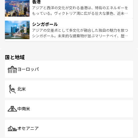
香港
とつ。フォーやバインミー、ベトナムコーヒーなどは、ぜ
の活気が交差している。北部ではチェンマイなどの山岳地
ひ現地で味わいたい。どの地域を訪れてもあたたかい人々
帯で自然と触れ合い、南部ではプーケットやクラビの美し
アジアと西洋の文化が交わる香港は、特有のエネルギーを
が旅行者を迎えてくれるので、きっと忘れられない旅にな
いビーチでリゾート気分を楽しむことができる。タイ料理
もっている。ヴィクトリア湾に広がる壮大な景色、近未来
るはずだ。 なお、新着のベトナム情報は
コンテンツ一覧
を
は世界的に有名で、屋台から高級レストランまで味覚を刺
的なアートスポット、そして歴史と現代が融合した町並
参照してほしい。
シンガポール
激する。気候は一年中温暖で、どの季節にも異なる楽しみ
み、どこを訪れても感動するはず。観光スポットが密集し
が待っている。親しみやすいタイの人々、仏教を中心とし
ており、効率よく見どころを回れるのも魅力。息をのむよ
アジアの交差点として多文化が融合した独自の魅力を放つ
た文化、そして多様な観光資源が、訪れる旅人を魅了し続
うな絶景から文化的な体験まで、香港を存分に楽しみ尽く
シンガポール。未来的な建築物が並ぶマリーナベイ、歴史
ける。 なお、新着のタイ情報は
コンテンツ一覧
を参照して
そう。 なお、新着の香港情報は
コンテンツ一覧
を参照して
と伝統を感じられるエスニックタウン、多数の緑豊かな公
ほしい。
ほしい。
園や自然保護区など、自然が調和した近代的な景観と文化
の多様性あふれるカラフルな町は、どこを歩いても新しい
国と地域
発見がある。さらに、治安のよさや充実した公共交通機関
も、旅行者にとっては魅力的なポイント。グルメも豊富
で、ホーカーズは地元の風情を楽しめる外せないスポット
ヨーロッパ
だ。訪れる人を飽きさせないシンガポールで、多様な魅力
を体感しよう。 なお、新着のシンガポール情報は
コンテン
ツ一覧
を参照してほしい。
北米
中南米
オセアニア