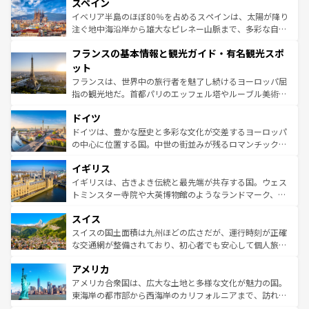
スペイン
ろん、トスカーナの美しい田園風景やアマルフィ海岸の絶
景など、自然景観も見逃せない。観光の合間には、本場の
イベリア半島のほぼ80％を占めるスペインは、太陽が降り
ピザやパスタなど、絶品のイタリア料理を堪能することも
注ぐ地中海沿岸から雄大なピレネー山脈まで、多彩な自然
できる。朝目覚めてから夜眠るまで、すべての瞬間を楽し
と文化が詰まったヨーロッパ屈指の旅行先だ。多様な地域
フランスの基本情報と観光ガイド・有名観光スポ
ませてくれるイタリアで、忘れられない旅をしてみよう！
文化が根付くこの国では、情熱的なフラメンコ、熱気あふ
なお、新着のイタリア情報は
コンテンツ一覧
を参照してほ
れる闘牛、そして美味しいタパスが生活の一部となってい
ット
しい。
る。首都マドリードの洗練された雰囲気や、バルセロナの
フランスは、世界中の旅行者を魅了し続けるヨーロッパ屈
アートに溢れた街角から、地方では古代ローマ遺跡や中世
指の観光地だ。首都パリのエッフェル塔やルーブル美術館
の城塞都市、穏やかなビーチリゾートまで多彩な表情を見
といった象徴的なスポットから、田舎町の古風な美しさま
せる。地方によって風土や気候が異なるスペインはその個
ドイツ
で、幅広い魅力が詰まっている。華麗な宮殿、歴史的な大
性で訪れる人を魅了する。 なお、新着のスペイン情報は
コ
聖堂、美しいビーチ、そして豊かな自然が、訪れる者を心
ドイツは、豊かな歴史と多彩な文化が交差するヨーロッパ
ンテンツ一覧
を参照してほしい。
から魅了する。また、フランスは美食の国としても知ら
の中心に位置する国。中世の街並みが残るロマンチック街
れ、フランス料理はユネスコ無形文化遺産にも登録されて
道から、未来を先取りするようなモダンな都市まで多様な
イギリス
いる。シャンパンの発祥地であるランス、プロヴァンスの
顔を持つこの国は、どこを歩いても飽きることがない。ベ
香り高いラベンダー畑など、多彩な楽しみ方が可能だ。さ
ルリンの文化的活気、バイエルン州のアルプスの絶景、そ
イギリスは、古きよき伝統と最先端が共存する国。ウェス
らに、パリ以外の地域にも魅力が溢れており、どの街角に
してライン川沿いのワイン畑といった風景は必見。ビール
トミンスター寺院や大英博物館のようなランドマーク、歴
も豊かな歴史と文化が息づいている。パリ以外の個性あふ
とソーセージを味わいながら地元の人と過ごす楽しい時間
史ある大学都市、美しい丘陵地帯や牧歌的な風景など、エ
れる地方に足を運ぶとそれぞれで全く異なる文化を体験で
スイス
は、お酒好きな人にはぜひ体験してほしい。 なお、新着の
リアごとに異なる魅力がある。また、優雅なアフタヌーン
きるだろう。 なお、新着のフランス情報は
コンテンツ一覧
ドイツ情報は
コンテンツ一覧
を参照してほしい。
ティー、ビール好きにはたまらない英国パブ、サッカー観
スイスの国土面積は九州ほどの広さだが、運行時刻が正確
を参照してほしい。
戦など、本場だからこそできる体験も豊富。イギリスを旅
な交通網が整備されており、初心者でも安心して個人旅行
して楽しみつくそう。 なお、新着のイギリス情報は
コンテ
を楽しめる。日本同様に時刻表どおりの旅が可能だ。中世
アメリカ
ンツ一覧
を参照してほしい。
の建物がそのまま残る町や、スイスならではのユニークな
博物館もあり、アルプス観光だけでなく町歩きも満喫する
アメリカ合衆国は、広大な土地と多様な文化が魅力の国。
ことができる。国民の所得が高いため物価も高いが、旅行
東海岸の都市部から西海岸のカリフォルニアまで、訪れる
者向けの交通パス提供のサービスもあり、うまく活用すれ
場所ごとに異なる風景と体験が待っている。ニューヨーク