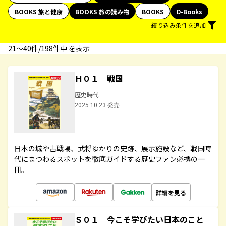
BOOKS 旅と健康
BOOKS 旅の読み物
BOOKS
D-Books
絞り込み条件を追加
21〜40件/198件中 を表示
Ｈ０１ 戦国
歴史時代
2025.10.23 発売
日本の城や古戦場、武将ゆかりの史跡、展示施設など、戦国時
代にまつわるスポットを徹底ガイドする歴史ファン必携の一
冊。
詳細を見る
Ｓ０１ 今こそ学びたい日本のこと