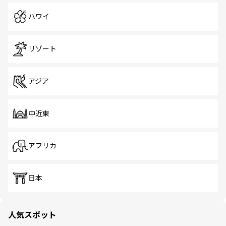
ハワイ
リゾート
アジア
中近東
アフリカ
日本
人気スポット