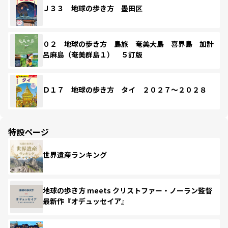
Ｊ３３ 地球の歩き方 墨田区
０２ 地球の歩き方 島旅 奄美大島 喜界島 加計
呂麻島（奄美群島１） ５訂版
Ｄ１７ 地球の歩き方 タイ ２０２７～２０２８
特設ページ
世界遺産ランキング
地球の歩き方 meets クリストファー・ノーラン監督
最新作『オデュッセイア』