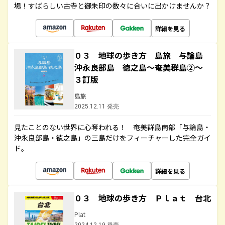
場！すばらしい古寺と御朱印の数々に合いに出かけませんか？
詳細を見る
０３ 地球の歩き方 島旅 与論島
沖永良部島 徳之島～奄美群島②～
３訂版
島旅
2025.12.11 発売
見たことのない世界に心奪われる！ 奄美群島南部「与論島・
沖永良部島・徳之島」の三島だけをフィーチャーした完全ガイ
ド。
詳細を見る
０３ 地球の歩き方 Ｐｌａｔ 台北
Plat