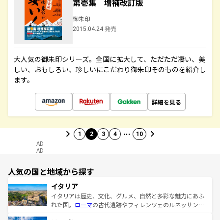
第壱集 増補改訂版
御朱印
2015.04.24 発売
大人気の御朱印シリーズ。全国に拡大して、ただただ凄い、美
しい、おもしろい、珍しいにこだわり御朱印そのものを紹介し
ます。
詳細を見る
…
1
2
3
4
10
AD
AD
人気の国と地域から探す
イタリア
イタリアは歴史、文化、グルメ、自然と多彩な魅力にあふ
れた国。
ローマ
の古代遺跡やフィレンツェのルネッサンス
美術、ヴェネツィアの運河など、歴史あるスポットはもち