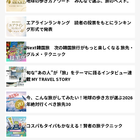
地球の歩き方アワード みんなで選ぶ、旅のベスト。
エアラインランキング 読者の投票をもとにランキン
グ形式で発表
Next韓国旅 次の韓国旅行がもっと楽しくなる 旅先・
グルメ・テクニック
旬な“あの人”が「旅」をテーマに語るインタビュー連
載 MY TRAVEL STORY
今、こんな旅がしてみたい！地球の歩き方が選ぶ2026
年絶対行くべき旅先30
コスパもタイパもかなえる！賢者の旅テクニック