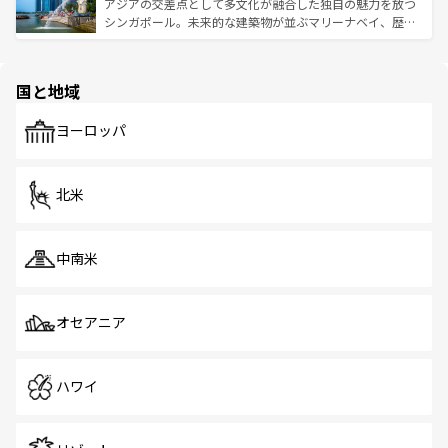
が待っている。親しみやすいタイの人々、仏教を中心とし
ており、効率よく見どころを回れるのも魅力。息をのむよ
アジアの交差点として多文化が融合した独自の魅力を放つ
た文化、そして多様な観光資源が、訪れる旅人を魅了し続
うな絶景から文化的な体験まで、香港を存分に楽しみ尽く
シンガポール。未来的な建築物が並ぶマリーナベイ、歴史
ける。 なお、新着のタイ情報は
コンテンツ一覧
を参照して
そう。 なお、新着の香港情報は
コンテンツ一覧
を参照して
と伝統を感じられるエスニックタウン、多数の緑豊かな公
ほしい。
ほしい。
園や自然保護区など、自然が調和した近代的な景観と文化
の多様性あふれるカラフルな町は、どこを歩いても新しい
国と地域
発見がある。さらに、治安のよさや充実した公共交通機関
も、旅行者にとっては魅力的なポイント。グルメも豊富
で、ホーカーズは地元の風情を楽しめる外せないスポット
ヨーロッパ
だ。訪れる人を飽きさせないシンガポールで、多様な魅力
を体感しよう。 なお、新着のシンガポール情報は
コンテン
ツ一覧
を参照してほしい。
北米
中南米
オセアニア
ハワイ