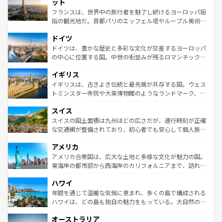
なお、新着のイタリア情報は
コンテンツ一覧
を参照してほ
れる闘牛、そして美味しいタパスが生活の一部となってい
ット
しい。
る。首都マドリードの洗練された雰囲気や、バルセロナの
フランスは、世界中の旅行者を魅了し続けるヨーロッパ屈
アートに溢れた街角から、地方では古代ローマ遺跡や中世
指の観光地だ。首都パリのエッフェル塔やルーブル美術館
の城塞都市、穏やかなビーチリゾートまで多彩な表情を見
といった象徴的なスポットから、田舎町の古風な美しさま
せる。地方によって風土や気候が異なるスペインはその個
ドイツ
で、幅広い魅力が詰まっている。華麗な宮殿、歴史的な大
性で訪れる人を魅了する。 なお、新着のスペイン情報は
コ
聖堂、美しいビーチ、そして豊かな自然が、訪れる者を心
ドイツは、豊かな歴史と多彩な文化が交差するヨーロッパ
ンテンツ一覧
を参照してほしい。
から魅了する。また、フランスは美食の国としても知ら
の中心に位置する国。中世の街並みが残るロマンチック街
れ、フランス料理はユネスコ無形文化遺産にも登録されて
道から、未来を先取りするようなモダンな都市まで多様な
イギリス
いる。シャンパンの発祥地であるランス、プロヴァンスの
顔を持つこの国は、どこを歩いても飽きることがない。ベ
香り高いラベンダー畑など、多彩な楽しみ方が可能だ。さ
ルリンの文化的活気、バイエルン州のアルプスの絶景、そ
イギリスは、古きよき伝統と最先端が共存する国。ウェス
らに、パリ以外の地域にも魅力が溢れており、どの街角に
してライン川沿いのワイン畑といった風景は必見。ビール
トミンスター寺院や大英博物館のようなランドマーク、歴
も豊かな歴史と文化が息づいている。パリ以外の個性あふ
とソーセージを味わいながら地元の人と過ごす楽しい時間
史ある大学都市、美しい丘陵地帯や牧歌的な風景など、エ
れる地方に足を運ぶとそれぞれで全く異なる文化を体験で
スイス
は、お酒好きな人にはぜひ体験してほしい。 なお、新着の
リアごとに異なる魅力がある。また、優雅なアフタヌーン
きるだろう。 なお、新着のフランス情報は
コンテンツ一覧
ドイツ情報は
コンテンツ一覧
を参照してほしい。
ティー、ビール好きにはたまらない英国パブ、サッカー観
スイスの国土面積は九州ほどの広さだが、運行時刻が正確
を参照してほしい。
戦など、本場だからこそできる体験も豊富。イギリスを旅
な交通網が整備されており、初心者でも安心して個人旅行
して楽しみつくそう。 なお、新着のイギリス情報は
コンテ
を楽しめる。日本同様に時刻表どおりの旅が可能だ。中世
アメリカ
ンツ一覧
を参照してほしい。
の建物がそのまま残る町や、スイスならではのユニークな
博物館もあり、アルプス観光だけでなく町歩きも満喫する
アメリカ合衆国は、広大な土地と多様な文化が魅力の国。
ことができる。国民の所得が高いため物価も高いが、旅行
東海岸の都市部から西海岸のカリフォルニアまで、訪れる
者向けの交通パス提供のサービスもあり、うまく活用すれ
場所ごとに異なる風景と体験が待っている。ニューヨーク
ハワイ
ば市内交通費無料で観光を楽しむこともできる。 なお、新
のような巨大都市は、観光、ショッピング、エンターテイ
着のスイス情報は
コンテンツ一覧
を参照してほしい。
ンメントが詰まった刺激的なスポットだ。一方、アメリカ
年間を通じて温暖な気候に恵まれ、多くの島で構成される
西部には大自然が広がり、グランドキャニオンやイエロー
ハワイは、どの島も独自の魅力をもっている。大自然の神
ストーン国立公園といった絶景が堪能できる。さらに、南
秘を感じたいなら、火山が生み出した壮大な景観を誇るハ
オーストラリア
部のニューオーリンズでは、音楽と美食が融合した独特の
ワイ島は見逃せない。また、定番の観光地といえばオアフ