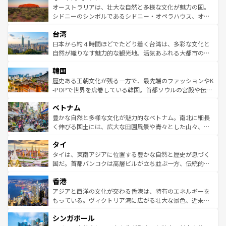
文化が魅力。旅行者はアメリカの各地域で異なる魅力を楽
島だが、静かな自然を求めるならマウイ島やカウアイ島が
オーストラリアは、壮大な自然と多様な文化が魅力の国。
しみながら、その多様性と豊かな歴史を感じることができ
おすすめ。エメラルドグリーンに輝く海をはじめ、豊かな
シドニーのシンボルであるシドニー・オペラハウス、オー
るだろう。車でのロードトリップや列車の旅も、アメリカ
文化や歴史が息づいている。「アロハスピリット」と呼ば
ストラリア東海岸北部に広がる大サンゴ礁地帯グレートバ
ならではの贅沢な旅のスタイルだ。 なお、新着のアメリカ
台湾
れるおもてなしの心で訪れる人々を迎えてくれるハワイの
リアリーフや大陸中央部にそびえるウルル（エアーズロッ
情報は
コンテンツ一覧
を参照してほしい。
人々、おいしいローカルフードやハワイアンミュージッ
ク）、タスマニアの美しい原生林やケアンズの熱帯雨林な
日本から約４時間ほどでたどり着く台湾は、多彩な文化と
ク、伝統的なフラダンスなど、すべてがハワイの魅力を彩
ど、見どころがたくさん。また、カフェやワイン、オージ
自然が織りなす魅力的な観光地。活気あふれる大都市の台
っている。訪れるたびに新しい発見と感動が待っているハ
ービーフなどの食文化も豊かで、美味しいものであふれて
北やノスタルジックな町並みが人気な九份（ジォウフェ
ワイを、存分に味わってほしい。 なお、新着のハワイ情報
韓国
いる。アクティビティも充実しており、サーフィンやダイ
ン）、静ひつな山岳地帯である台湾東部など、都市の喧騒
は
コンテンツ一覧
を参照してほしい。
ビング、ハイキングなど、アウトドア好きにはたまらな
と山間の静けさが共存しており、訪れる人に新しい発見と
歴史ある王朝文化が残る一方で、最先端のファッションやK
い。オーストラリアの多彩な魅力を存分に味わいつくそ
驚きをもたらしてくれる。また、奥深い台湾の食文化も魅
-POPで世界を席巻している韓国。首都ソウルの宮殿や伝統
う。 なお、新着のオーストラリア情報は
コンテンツ一覧
を
力で、夜市などの屋台グルメから高級料理、ヘルシーで美
家屋が並ぶエリアでは韓国の歴史と文化に浸ることがで
参照してほしい。
ベトナム
容にもいいと評判のスイーツなど、バラエティ豊かな料理
き、地方に足を延ばせば四季折々の自然美を楽しむことが
が味わえる。 なお、新着の台湾情報は
コンテンツ一覧
を参
できる。そして、キムチや焼肉、絶品のストリートフード
豊かな自然と多様な文化が魅力的なベトナム。南北に細長
照してほしい。
まで、さまざまな韓国料理が待っている。夜には、韓国な
く伸びる国土には、広大な田園風景や青々とした山々、世
らではのナイトライフも堪能できる。あたたかいホスピタ
界遺産に登録された壮大な自然景観が点在し、都市部では
タイ
リティに包まれながら、韓国の多彩な魅力を心ゆくまで味
急速な発展と共に伝統が息づく。ハノイの古い町並みやホ
わってみてほしい。 なお、新着の韓国情報は
コンテンツ一
ーチミン市のフランス統治時代の建物も、独特の雰囲気を
タイは、東南アジアに位置する豊かな自然と歴史が息づく
覧
を参照してほしい。
醸し出している。また、バラエティの豊かさとおいしさで
国だ。首都バンコクは高層ビルが立ち並ぶ一方、伝統的な
世界中の食通を魅了してやまないベトナム料理も魅力のひ
寺院や市場がいたるところに点在し、古きよき文化と現代
香港
とつ。フォーやバインミー、ベトナムコーヒーなどは、ぜ
の活気が交差している。北部ではチェンマイなどの山岳地
ひ現地で味わいたい。どの地域を訪れてもあたたかい人々
帯で自然と触れ合い、南部ではプーケットやクラビの美し
アジアと西洋の文化が交わる香港は、特有のエネルギーを
が旅行者を迎えてくれるので、きっと忘れられない旅にな
いビーチでリゾート気分を楽しむことができる。タイ料理
もっている。ヴィクトリア湾に広がる壮大な景色、近未来
るはずだ。 なお、新着のベトナム情報は
コンテンツ一覧
を
は世界的に有名で、屋台から高級レストランまで味覚を刺
的なアートスポット、そして歴史と現代が融合した町並
参照してほしい。
シンガポール
激する。気候は一年中温暖で、どの季節にも異なる楽しみ
み、どこを訪れても感動するはず。観光スポットが密集し