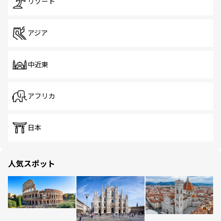
リゾート
アジア
中近東
アフリカ
日本
人気スポット