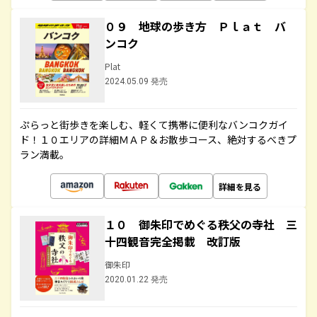
０９ 地球の歩き方 Ｐｌａｔ バ
ンコク
Plat
2024.05.09 発売
ぷらっと街歩きを楽しむ、軽くて携帯に便利なバンコクガイ
ド！１０エリアの詳細ＭＡＰ＆お散歩コース、絶対するべきプ
ラン満載。
詳細を見る
１０ 御朱印でめぐる秩父の寺社 三
十四観音完全掲載 改訂版
御朱印
2020.01.22 発売