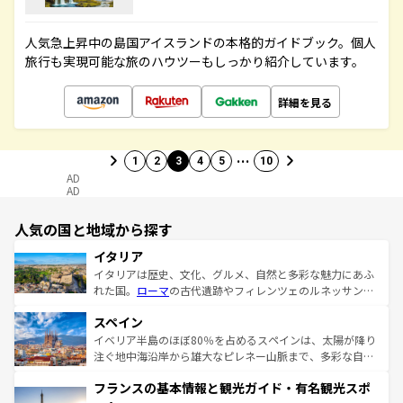
人気急上昇中の島国アイスランドの本格的ガイドブック。個人
旅行も実現可能な旅のハウツーもしっかり紹介しています。
詳細を見る
…
1
2
3
4
5
10
AD
AD
人気の国と地域から探す
イタリア
イタリアは歴史、文化、グルメ、自然と多彩な魅力にあふ
れた国。
ローマ
の古代遺跡やフィレンツェのルネッサンス
美術、ヴェネツィアの運河など、歴史あるスポットはもち
スペイン
ろん、トスカーナの美しい田園風景やアマルフィ海岸の絶
景など、自然景観も見逃せない。観光の合間には、本場の
イベリア半島のほぼ80％を占めるスペインは、太陽が降り
ピザやパスタなど、絶品のイタリア料理を堪能することも
注ぐ地中海沿岸から雄大なピレネー山脈まで、多彩な自然
できる。朝目覚めてから夜眠るまで、すべての瞬間を楽し
と文化が詰まったヨーロッパ屈指の旅行先だ。多様な地域
フランスの基本情報と観光ガイド・有名観光スポ
ませてくれるイタリアで、忘れられない旅をしてみよう！
文化が根付くこの国では、情熱的なフラメンコ、熱気あふ