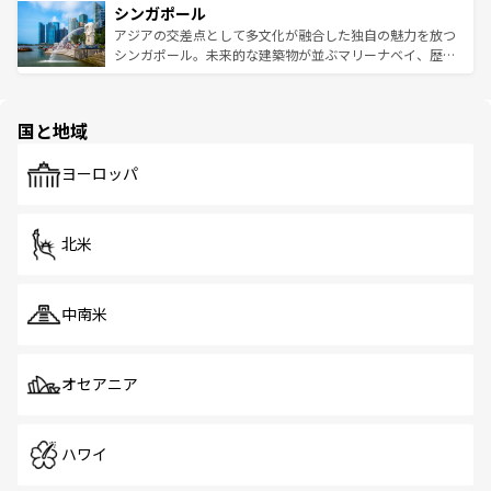
参照してほしい。
シンガポール
激する。気候は一年中温暖で、どの季節にも異なる楽しみ
み、どこを訪れても感動するはず。観光スポットが密集し
が待っている。親しみやすいタイの人々、仏教を中心とし
ており、効率よく見どころを回れるのも魅力。息をのむよ
アジアの交差点として多文化が融合した独自の魅力を放つ
た文化、そして多様な観光資源が、訪れる旅人を魅了し続
うな絶景から文化的な体験まで、香港を存分に楽しみ尽く
シンガポール。未来的な建築物が並ぶマリーナベイ、歴史
ける。 なお、新着のタイ情報は
コンテンツ一覧
を参照して
そう。 なお、新着の香港情報は
コンテンツ一覧
を参照して
と伝統を感じられるエスニックタウン、多数の緑豊かな公
ほしい。
ほしい。
園や自然保護区など、自然が調和した近代的な景観と文化
の多様性あふれるカラフルな町は、どこを歩いても新しい
国と地域
発見がある。さらに、治安のよさや充実した公共交通機関
も、旅行者にとっては魅力的なポイント。グルメも豊富
で、ホーカーズは地元の風情を楽しめる外せないスポット
ヨーロッパ
だ。訪れる人を飽きさせないシンガポールで、多様な魅力
を体感しよう。 なお、新着のシンガポール情報は
コンテン
ツ一覧
を参照してほしい。
北米
中南米
オセアニア
ハワイ