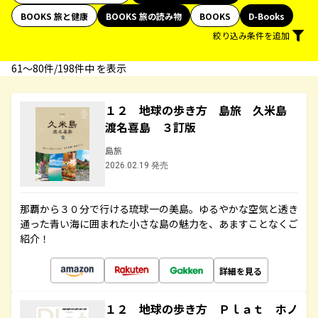
BOOKS 旅と健康
BOOKS 旅の読み物
BOOKS
D-Books
絞り込み条件を追加
61〜80件/198件中 を表示
１２ 地球の歩き方 島旅 久米島
渡名喜島 ３訂版
島旅
2026.02.19 発売
那覇から３０分で行ける琉球一の美島。ゆるやかな空気と透き
通った青い海に囲まれた小さな島の魅力を、あますことなくご
紹介！
詳細を見る
１２ 地球の歩き方 Ｐｌａｔ ホノ