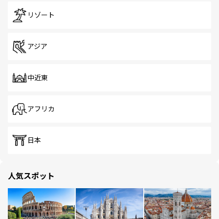
リゾート
アジア
中近東
アフリカ
日本
人気スポット