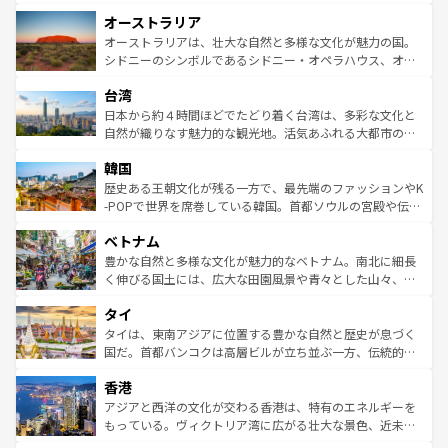
ストーン国立公園といった絶景が堪能できる。さらに、南
秘を感じたいなら、火山が生み出した壮大な景観を誇るハ
オーストラリア
部のニューオーリンズでは、音楽と美食が融合した独特の
ワイ島は見逃せない。また、定番の観光地といえばオアフ
文化が魅力。旅行者はアメリカの各地域で異なる魅力を楽
島だが、静かな自然を求めるならマウイ島やカウアイ島が
オーストラリアは、壮大な自然と多様な文化が魅力の国。
しみながら、その多様性と豊かな歴史を感じることができ
おすすめ。エメラルドグリーンに輝く海をはじめ、豊かな
シドニーのシンボルであるシドニー・オペラハウス、オー
るだろう。車でのロードトリップや列車の旅も、アメリカ
文化や歴史が息づいている。「アロハスピリット」と呼ば
ストラリア東海岸北部に広がる大サンゴ礁地帯グレートバ
ならではの贅沢な旅のスタイルだ。 なお、新着のアメリカ
台湾
れるおもてなしの心で訪れる人々を迎えてくれるハワイの
リアリーフや大陸中央部にそびえるウルル（エアーズロッ
情報は
コンテンツ一覧
を参照してほしい。
人々、おいしいローカルフードやハワイアンミュージッ
ク）、タスマニアの美しい原生林やケアンズの熱帯雨林な
日本から約４時間ほどでたどり着く台湾は、多彩な文化と
ク、伝統的なフラダンスなど、すべてがハワイの魅力を彩
ど、見どころがたくさん。また、カフェやワイン、オージ
自然が織りなす魅力的な観光地。活気あふれる大都市の台
っている。訪れるたびに新しい発見と感動が待っているハ
ービーフなどの食文化も豊かで、美味しいものであふれて
北やノスタルジックな町並みが人気な九份（ジォウフェ
ワイを、存分に味わってほしい。 なお、新着のハワイ情報
韓国
いる。アクティビティも充実しており、サーフィンやダイ
ン）、静ひつな山岳地帯である台湾東部など、都市の喧騒
は
コンテンツ一覧
を参照してほしい。
ビング、ハイキングなど、アウトドア好きにはたまらな
と山間の静けさが共存しており、訪れる人に新しい発見と
歴史ある王朝文化が残る一方で、最先端のファッションやK
い。オーストラリアの多彩な魅力を存分に味わいつくそ
驚きをもたらしてくれる。また、奥深い台湾の食文化も魅
-POPで世界を席巻している韓国。首都ソウルの宮殿や伝統
う。 なお、新着のオーストラリア情報は
コンテンツ一覧
を
力で、夜市などの屋台グルメから高級料理、ヘルシーで美
家屋が並ぶエリアでは韓国の歴史と文化に浸ることがで
参照してほしい。
ベトナム
容にもいいと評判のスイーツなど、バラエティ豊かな料理
き、地方に足を延ばせば四季折々の自然美を楽しむことが
が味わえる。 なお、新着の台湾情報は
コンテンツ一覧
を参
できる。そして、キムチや焼肉、絶品のストリートフード
豊かな自然と多様な文化が魅力的なベトナム。南北に細長
照してほしい。
まで、さまざまな韓国料理が待っている。夜には、韓国な
く伸びる国土には、広大な田園風景や青々とした山々、世
らではのナイトライフも堪能できる。あたたかいホスピタ
界遺産に登録された壮大な自然景観が点在し、都市部では
タイ
リティに包まれながら、韓国の多彩な魅力を心ゆくまで味
急速な発展と共に伝統が息づく。ハノイの古い町並みやホ
わってみてほしい。 なお、新着の韓国情報は
コンテンツ一
ーチミン市のフランス統治時代の建物も、独特の雰囲気を
タイは、東南アジアに位置する豊かな自然と歴史が息づく
覧
を参照してほしい。
醸し出している。また、バラエティの豊かさとおいしさで
国だ。首都バンコクは高層ビルが立ち並ぶ一方、伝統的な
世界中の食通を魅了してやまないベトナム料理も魅力のひ
寺院や市場がいたるところに点在し、古きよき文化と現代
香港
とつ。フォーやバインミー、ベトナムコーヒーなどは、ぜ
の活気が交差している。北部ではチェンマイなどの山岳地
ひ現地で味わいたい。どの地域を訪れてもあたたかい人々
帯で自然と触れ合い、南部ではプーケットやクラビの美し
アジアと西洋の文化が交わる香港は、特有のエネルギーを
が旅行者を迎えてくれるので、きっと忘れられない旅にな
いビーチでリゾート気分を楽しむことができる。タイ料理
もっている。ヴィクトリア湾に広がる壮大な景色、近未来
るはずだ。 なお、新着のベトナム情報は
コンテンツ一覧
を
は世界的に有名で、屋台から高級レストランまで味覚を刺
的なアートスポット、そして歴史と現代が融合した町並