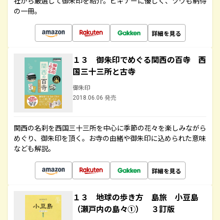
社から厳選して御朱印を紹介。ビギナーに優しく、ツウも納得
の一冊。
詳細を見る
１３ 御朱印でめぐる関西の百寺 西
国三十三所と古寺
御朱印
2018.06.06 発売
関西の名刹を西国三十三所を中心に季節の花々を楽しみながら
めぐり、御朱印を頂く。お寺の由緒や御朱印に込められた意味
なども解説。
詳細を見る
１３ 地球の歩き方 島旅 小豆島
（瀬戸内の島々①） ３訂版