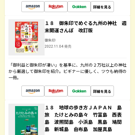
詳細を見る
１８ 御朱印でめぐる九州の神社 週
末開運さんぽ 改訂版
御朱印
2022.11.04 発売
「御利益と御朱印が凄い」を基準に、九州の２万社以上の神社
から厳選して御朱印を紹介。ビギナーに優しく、ツウも納得の
一冊。
詳細を見る
１８ 地球の歩き方ＪＡＰＡＮ 島
旅 たけとみの島々 竹富島 西表
島 波照間島 小浜島 黒島 鳩間
島 新城島 由布島 加屋真島