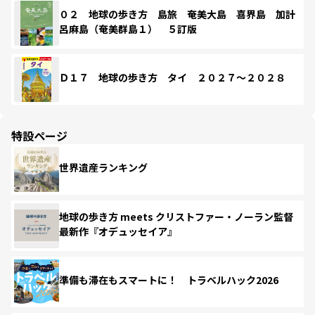
０２ 地球の歩き方 島旅 奄美大島 喜界島 加計
呂麻島（奄美群島１） ５訂版
Ｄ１７ 地球の歩き方 タイ ２０２７～２０２８
特設ページ
世界遺産ランキング
地球の歩き方 meets クリストファー・ノーラン監督
最新作『オデュッセイア』
準備も滞在もスマートに！ トラベルハック2026