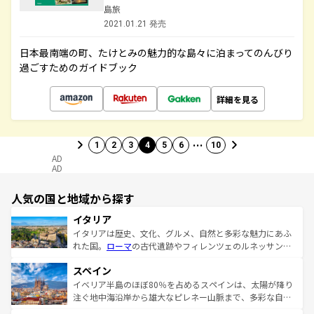
島旅
2021.01.21 発売
日本最南端の町、たけとみの魅力的な島々に泊まってのんびり
過ごすためのガイドブック
詳細を見る
…
1
2
3
4
5
6
10
AD
AD
人気の国と地域から探す
イタリア
イタリアは歴史、文化、グルメ、自然と多彩な魅力にあふ
れた国。
ローマ
の古代遺跡やフィレンツェのルネッサンス
美術、ヴェネツィアの運河など、歴史あるスポットはもち
スペイン
ろん、トスカーナの美しい田園風景やアマルフィ海岸の絶
景など、自然景観も見逃せない。観光の合間には、本場の
イベリア半島のほぼ80％を占めるスペインは、太陽が降り
ピザやパスタなど、絶品のイタリア料理を堪能することも
注ぐ地中海沿岸から雄大なピレネー山脈まで、多彩な自然
できる。朝目覚めてから夜眠るまで、すべての瞬間を楽し
と文化が詰まったヨーロッパ屈指の旅行先だ。多様な地域