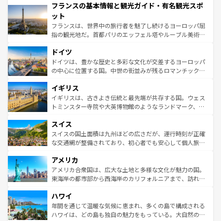
フランスの基本情報と観光ガイド・有名観光スポ
ませてくれるイタリアで、忘れられない旅をしてみよう！
文化が根付くこの国では、情熱的なフラメンコ、熱気あふ
なお、新着のイタリア情報は
コンテンツ一覧
を参照してほ
れる闘牛、そして美味しいタパスが生活の一部となってい
ット
しい。
る。首都マドリードの洗練された雰囲気や、バルセロナの
フランスは、世界中の旅行者を魅了し続けるヨーロッパ屈
アートに溢れた街角から、地方では古代ローマ遺跡や中世
指の観光地だ。首都パリのエッフェル塔やルーブル美術館
の城塞都市、穏やかなビーチリゾートまで多彩な表情を見
といった象徴的なスポットから、田舎町の古風な美しさま
せる。地方によって風土や気候が異なるスペインはその個
ドイツ
で、幅広い魅力が詰まっている。華麗な宮殿、歴史的な大
性で訪れる人を魅了する。 なお、新着のスペイン情報は
コ
聖堂、美しいビーチ、そして豊かな自然が、訪れる者を心
ドイツは、豊かな歴史と多彩な文化が交差するヨーロッパ
ンテンツ一覧
を参照してほしい。
から魅了する。また、フランスは美食の国としても知ら
の中心に位置する国。中世の街並みが残るロマンチック街
れ、フランス料理はユネスコ無形文化遺産にも登録されて
道から、未来を先取りするようなモダンな都市まで多様な
イギリス
いる。シャンパンの発祥地であるランス、プロヴァンスの
顔を持つこの国は、どこを歩いても飽きることがない。ベ
香り高いラベンダー畑など、多彩な楽しみ方が可能だ。さ
ルリンの文化的活気、バイエルン州のアルプスの絶景、そ
イギリスは、古きよき伝統と最先端が共存する国。ウェス
らに、パリ以外の地域にも魅力が溢れており、どの街角に
してライン川沿いのワイン畑といった風景は必見。ビール
トミンスター寺院や大英博物館のようなランドマーク、歴
も豊かな歴史と文化が息づいている。パリ以外の個性あふ
とソーセージを味わいながら地元の人と過ごす楽しい時間
史ある大学都市、美しい丘陵地帯や牧歌的な風景など、エ
れる地方に足を運ぶとそれぞれで全く異なる文化を体験で
スイス
は、お酒好きな人にはぜひ体験してほしい。 なお、新着の
リアごとに異なる魅力がある。また、優雅なアフタヌーン
きるだろう。 なお、新着のフランス情報は
コンテンツ一覧
ドイツ情報は
コンテンツ一覧
を参照してほしい。
ティー、ビール好きにはたまらない英国パブ、サッカー観
スイスの国土面積は九州ほどの広さだが、運行時刻が正確
を参照してほしい。
戦など、本場だからこそできる体験も豊富。イギリスを旅
な交通網が整備されており、初心者でも安心して個人旅行
して楽しみつくそう。 なお、新着のイギリス情報は
コンテ
を楽しめる。日本同様に時刻表どおりの旅が可能だ。中世
アメリカ
ンツ一覧
を参照してほしい。
の建物がそのまま残る町や、スイスならではのユニークな
博物館もあり、アルプス観光だけでなく町歩きも満喫する
アメリカ合衆国は、広大な土地と多様な文化が魅力の国。
ことができる。国民の所得が高いため物価も高いが、旅行
東海岸の都市部から西海岸のカリフォルニアまで、訪れる
者向けの交通パス提供のサービスもあり、うまく活用すれ
場所ごとに異なる風景と体験が待っている。ニューヨーク
ハワイ
ば市内交通費無料で観光を楽しむこともできる。 なお、新
のような巨大都市は、観光、ショッピング、エンターテイ
着のスイス情報は
コンテンツ一覧
を参照してほしい。
ンメントが詰まった刺激的なスポットだ。一方、アメリカ
年間を通じて温暖な気候に恵まれ、多くの島で構成される
西部には大自然が広がり、グランドキャニオンやイエロー
ハワイは、どの島も独自の魅力をもっている。大自然の神