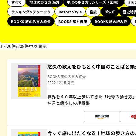
すべて
地球の歩き方 海外
地球の歩き方 Jシリーズ（国内）
aru
ランキング&テクニック
Resort Style
島旅
御朱印
歴史時
BOOKS 旅の名言＆絶景
BOOKS 旅と健康
BOOKS 旅の読み物
1〜20件/208件中 を表示
悠久の教えをひもとく中国のことばと絶
BOOKS 旅の名言＆絶景
2022.12.15 発売
世界を４０年以上歩いてきた「地球の歩き方
名言と癒やしの絶景集
今すぐ旅に出たくなる！地球の歩き方の