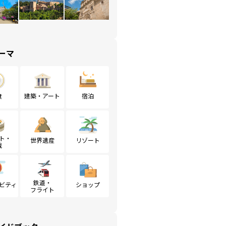
ーマ
食
建築・アート
宿泊
ト・
世界遺産
リゾート
戦
鉄道・
ビティ
ショップ
フライト