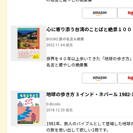
心に寄り添う台湾のことばと絶景１００
BOOKS 旅の名言＆絶景
2022.11.04 発売
世界を４０年以上歩いてきた「地球の歩き方
名言と癒やしの絶景集
地球の歩き方 3 インド・ネパール 1982
D-Books
2018.12.20 発売
1981年、旅人のバイブルとして登場した地
の旅を思い出して欲しい1冊です。