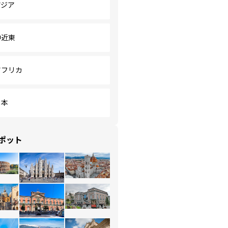
アジア
中近東
アフリカ
日本
ポット