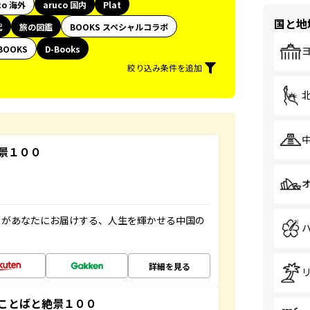
co 海外
aruco 国内
Plat
国と地
代
旅の図鑑
BOOKS スペシャルコラボ
BOOKS
D-Books
絞り込み条件を追加
景１００
」があなたにお届けする、人生を輝かせる中国の
詳細を見る
ことばと絶景１００