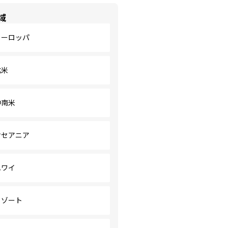
域
ヨーロッパ
北米
中南米
オセアニア
ハワイ
リゾート