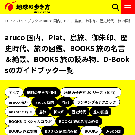
TOP
ガイドブック
aruco 国内、Plat、島旅、御朱印、歴史時代、旅の図鑑、
aruco 国内、Plat、島旅、御朱印、歴
史時代、旅の図鑑、BOOKS 旅の名言
＆絶景、BOOKS 旅の読み物、D-Book
sのガイドブック一覧
すべて
地球の歩き方 海外
地球の歩き方 Jシリーズ（国内）
aruco 海外
aruco 国内
Plat
ランキング&テクニック
Resort Style
島旅
御朱印
歴史時代
旅の図鑑
BOOKS スペシャルコラボ
BOOKS 旅の名言＆絶景
BOOKS 旅と健康
BOOKS 旅の読み物
BOOKS
D-Books