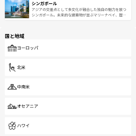
参照してほしい。
シンガポール
激する。気候は一年中温暖で、どの季節にも異なる楽しみ
み、どこを訪れても感動するはず。観光スポットが密集し
が待っている。親しみやすいタイの人々、仏教を中心とし
ており、効率よく見どころを回れるのも魅力。息をのむよ
アジアの交差点として多文化が融合した独自の魅力を放つ
た文化、そして多様な観光資源が、訪れる旅人を魅了し続
うな絶景から文化的な体験まで、香港を存分に楽しみ尽く
シンガポール。未来的な建築物が並ぶマリーナベイ、歴史
ける。 なお、新着のタイ情報は
コンテンツ一覧
を参照して
そう。 なお、新着の香港情報は
コンテンツ一覧
を参照して
と伝統を感じられるエスニックタウン、多数の緑豊かな公
ほしい。
ほしい。
園や自然保護区など、自然が調和した近代的な景観と文化
の多様性あふれるカラフルな町は、どこを歩いても新しい
国と地域
発見がある。さらに、治安のよさや充実した公共交通機関
も、旅行者にとっては魅力的なポイント。グルメも豊富
で、ホーカーズは地元の風情を楽しめる外せないスポット
ヨーロッパ
だ。訪れる人を飽きさせないシンガポールで、多様な魅力
を体感しよう。 なお、新着のシンガポール情報は
コンテン
ツ一覧
を参照してほしい。
北米
中南米
オセアニア
ハワイ