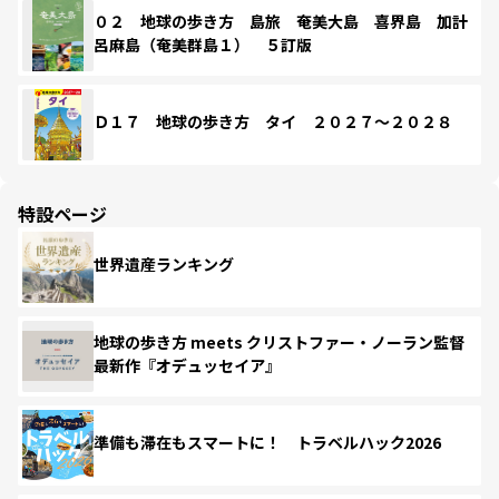
０２ 地球の歩き方 島旅 奄美大島 喜界島 加計
呂麻島（奄美群島１） ５訂版
Ｄ１７ 地球の歩き方 タイ ２０２７～２０２８
特設ページ
世界遺産ランキング
地球の歩き方 meets クリストファー・ノーラン監督
最新作『オデュッセイア』
準備も滞在もスマートに！ トラベルハック2026