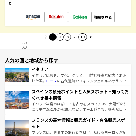
た
詳細を見る
…
1
2
3
10
AD
AD
人気の国と地域から探す
イタリア
イタリアは歴史、文化、グルメ、自然と多彩な魅力にあふ
れた国。
ローマ
の古代遺跡やフィレンツェのルネッサンス
美術、ヴェネツィアの運河など、歴史あるスポットはもち
スペインの観光ポイントと人気スポット・知ってお
ろん、トスカーナの美しい田園風景やアマルフィ海岸の絶
景など、自然景観も見逃せない。観光の合間には、本場の
くべき基本情報
ピザやパスタなど、絶品のイタリア料理を堪能することも
イベリア半島のほぼ80％を占めるスペインは、太陽が降り
できる。朝目覚めてから夜眠るまで、すべての瞬間を楽し
注ぐ地中海沿岸から雄大なピレネー山脈まで、多彩な自然
ませてくれるイタリアで、忘れられない旅をしてみよう！
と文化が詰まったヨーロッパ屈指の旅行先だ。多様な地域
なお、新着のイタリア情報は
コンテンツ一覧
を参照してほ
フランスの基本情報と観光ガイド・有名観光スポ
文化が根付くこの国では、情熱的なフラメンコ、熱気あふ
しい。
れる闘牛、そして美味しいタパスが生活の一部となってい
ット
る。首都マドリードの洗練された雰囲気や、バルセロナの
フランスは、世界中の旅行者を魅了し続けるヨーロッパ屈