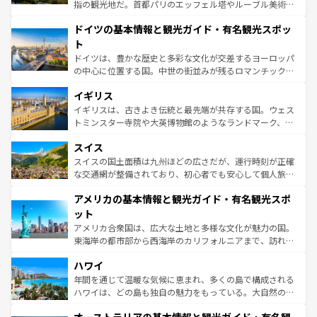
アートに溢れた街角から、地方では古代ローマ遺跡や中世
指の観光地だ。首都パリのエッフェル塔やルーブル美術館
の城塞都市、穏やかなビーチリゾートまで多彩な表情を見
といった象徴的なスポットから、田舎町の古風な美しさま
せる。地方によって風土や気候が異なるスペインはその個
ドイツの基本情報と観光ガイド・有名観光スポッ
で、幅広い魅力が詰まっている。華麗な宮殿、歴史的な大
性で訪れる人を魅了する。 なお、新着のスペイン情報は
コ
聖堂、美しいビーチ、そして豊かな自然が、訪れる者を心
ト
ンテンツ一覧
を参照してほしい。
から魅了する。また、フランスは美食の国としても知ら
ドイツは、豊かな歴史と多彩な文化が交差するヨーロッパ
れ、フランス料理はユネスコ無形文化遺産にも登録されて
の中心に位置する国。中世の街並みが残るロマンチック街
いる。シャンパンの発祥地であるランス、プロヴァンスの
道から、未来を先取りするようなモダンな都市まで多様な
香り高いラベンダー畑など、多彩な楽しみ方が可能だ。さ
イギリス
顔を持つこの国は、どこを歩いても飽きることがない。ベ
らに、パリ以外の地域にも魅力が溢れており、どの街角に
ルリンの文化的活気、バイエルン州のアルプスの絶景、そ
イギリスは、古きよき伝統と最先端が共存する国。ウェス
も豊かな歴史と文化が息づいている。パリ以外の個性あふ
してライン川沿いのワイン畑といった風景は必見。ビール
トミンスター寺院や大英博物館のようなランドマーク、歴
れる地方に足を運ぶとそれぞれで全く異なる文化を体験で
とソーセージを味わいながら地元の人と過ごす楽しい時間
史ある大学都市、美しい丘陵地帯や牧歌的な風景など、エ
きるだろう。 なお、新着のフランス情報は
コンテンツ一覧
スイス
は、お酒好きな人にはぜひ体験してほしい。 なお、新着の
リアごとに異なる魅力がある。また、優雅なアフタヌーン
を参照してほしい。
ドイツ情報は
コンテンツ一覧
を参照してほしい。
ティー、ビール好きにはたまらない英国パブ、サッカー観
スイスの国土面積は九州ほどの広さだが、運行時刻が正確
戦など、本場だからこそできる体験も豊富。イギリスを旅
な交通網が整備されており、初心者でも安心して個人旅行
して楽しみつくそう。 なお、新着のイギリス情報は
コンテ
を楽しめる。日本同様に時刻表どおりの旅が可能だ。中世
アメリカの基本情報と観光ガイド・有名観光スポ
ンツ一覧
を参照してほしい。
の建物がそのまま残る町や、スイスならではのユニークな
博物館もあり、アルプス観光だけでなく町歩きも満喫する
ット
ことができる。国民の所得が高いため物価も高いが、旅行
アメリカ合衆国は、広大な土地と多様な文化が魅力の国。
者向けの交通パス提供のサービスもあり、うまく活用すれ
東海岸の都市部から西海岸のカリフォルニアまで、訪れる
ば市内交通費無料で観光を楽しむこともできる。 なお、新
場所ごとに異なる風景と体験が待っている。ニューヨーク
着のスイス情報は
コンテンツ一覧
を参照してほしい。
ハワイ
のような巨大都市は、観光、ショッピング、エンターテイ
ンメントが詰まった刺激的なスポットだ。一方、アメリカ
年間を通じて温暖な気候に恵まれ、多くの島で構成される
西部には大自然が広がり、グランドキャニオンやイエロー
ハワイは、どの島も独自の魅力をもっている。大自然の神
ストーン国立公園といった絶景が堪能できる。さらに、南
秘を感じたいなら、火山が生み出した壮大な景観を誇るハ
部のニューオーリンズでは、音楽と美食が融合した独特の