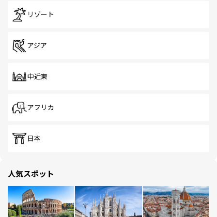
リゾート
アジア
中近東
アフリカ
日本
人気スポット