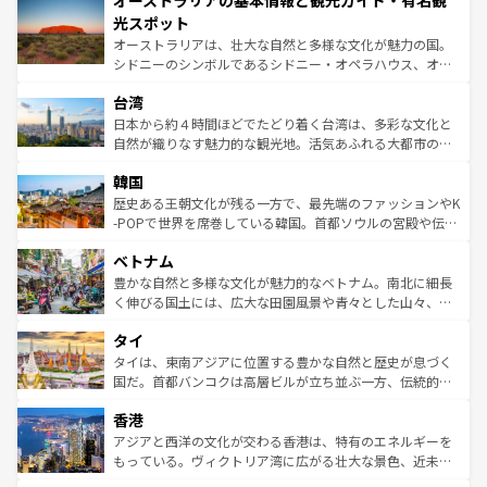
オーストラリアの基本情報と観光ガイド・有名観
ワイ島は見逃せない。また、定番の観光地といえばオアフ
文化が魅力。旅行者はアメリカの各地域で異なる魅力を楽
島だが、静かな自然を求めるならマウイ島やカウアイ島が
光スポット
しみながら、その多様性と豊かな歴史を感じることができ
おすすめ。エメラルドグリーンに輝く海をはじめ、豊かな
オーストラリアは、壮大な自然と多様な文化が魅力の国。
るだろう。車でのロードトリップや列車の旅も、アメリカ
文化や歴史が息づいている。「アロハスピリット」と呼ば
シドニーのシンボルであるシドニー・オペラハウス、オー
ならではの贅沢な旅のスタイルだ。 なお、新着のアメリカ
れるおもてなしの心で訪れる人々を迎えてくれるハワイの
ストラリア東海岸北部に広がる大サンゴ礁地帯グレートバ
情報は
コンテンツ一覧
を参照してほしい。
人々、おいしいローカルフードやハワイアンミュージッ
台湾
リアリーフや大陸中央部にそびえるウルル（エアーズロッ
ク、伝統的なフラダンスなど、すべてがハワイの魅力を彩
ク）、タスマニアの美しい原生林やケアンズの熱帯雨林な
日本から約４時間ほどでたどり着く台湾は、多彩な文化と
っている。訪れるたびに新しい発見と感動が待っているハ
ど、見どころがたくさん。また、カフェやワイン、オージ
自然が織りなす魅力的な観光地。活気あふれる大都市の台
ワイを、存分に味わってほしい。 なお、新着のハワイ情報
ービーフなどの食文化も豊かで、美味しいものであふれて
北やノスタルジックな町並みが人気な九份（ジォウフェ
は
コンテンツ一覧
を参照してほしい。
韓国
いる。アクティビティも充実しており、サーフィンやダイ
ン）、静ひつな山岳地帯である台湾東部など、都市の喧騒
ビング、ハイキングなど、アウトドア好きにはたまらな
と山間の静けさが共存しており、訪れる人に新しい発見と
歴史ある王朝文化が残る一方で、最先端のファッションやK
い。オーストラリアの多彩な魅力を存分に味わいつくそ
驚きをもたらしてくれる。また、奥深い台湾の食文化も魅
-POPで世界を席巻している韓国。首都ソウルの宮殿や伝統
う。 なお、新着のオーストラリア情報は
コンテンツ一覧
を
力で、夜市などの屋台グルメから高級料理、ヘルシーで美
家屋が並ぶエリアでは韓国の歴史と文化に浸ることがで
参照してほしい。
ベトナム
容にもいいと評判のスイーツなど、バラエティ豊かな料理
き、地方に足を延ばせば四季折々の自然美を楽しむことが
が味わえる。 なお、新着の台湾情報は
コンテンツ一覧
を参
できる。そして、キムチや焼肉、絶品のストリートフード
豊かな自然と多様な文化が魅力的なベトナム。南北に細長
照してほしい。
まで、さまざまな韓国料理が待っている。夜には、韓国な
く伸びる国土には、広大な田園風景や青々とした山々、世
らではのナイトライフも堪能できる。あたたかいホスピタ
界遺産に登録された壮大な自然景観が点在し、都市部では
タイ
リティに包まれながら、韓国の多彩な魅力を心ゆくまで味
急速な発展と共に伝統が息づく。ハノイの古い町並みやホ
わってみてほしい。 なお、新着の韓国情報は
コンテンツ一
ーチミン市のフランス統治時代の建物も、独特の雰囲気を
タイは、東南アジアに位置する豊かな自然と歴史が息づく
覧
を参照してほしい。
醸し出している。また、バラエティの豊かさとおいしさで
国だ。首都バンコクは高層ビルが立ち並ぶ一方、伝統的な
世界中の食通を魅了してやまないベトナム料理も魅力のひ
寺院や市場がいたるところに点在し、古きよき文化と現代
香港
とつ。フォーやバインミー、ベトナムコーヒーなどは、ぜ
の活気が交差している。北部ではチェンマイなどの山岳地
ひ現地で味わいたい。どの地域を訪れてもあたたかい人々
帯で自然と触れ合い、南部ではプーケットやクラビの美し
アジアと西洋の文化が交わる香港は、特有のエネルギーを
が旅行者を迎えてくれるので、きっと忘れられない旅にな
いビーチでリゾート気分を楽しむことができる。タイ料理
もっている。ヴィクトリア湾に広がる壮大な景色、近未来
るはずだ。 なお、新着のベトナム情報は
コンテンツ一覧
を
は世界的に有名で、屋台から高級レストランまで味覚を刺
的なアートスポット、そして歴史と現代が融合した町並