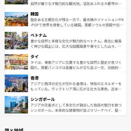
ク、伝統的なフラダンスなど、すべてがハワイの魅力を彩
ど、見どころがたくさん。また、カフェやワイン、オージ
自然が織りなす魅力的な観光地。活気あふれる大都市の台
っている。訪れるたびに新しい発見と感動が待っているハ
ービーフなどの食文化も豊かで、美味しいものであふれて
北やノスタルジックな町並みが人気な九份（ジォウフェ
ワイを、存分に味わってほしい。 なお、新着のハワイ情報
韓国
いる。アクティビティも充実しており、サーフィンやダイ
ン）、静ひつな山岳地帯である台湾東部など、都市の喧騒
は
コンテンツ一覧
を参照してほしい。
ビング、ハイキングなど、アウトドア好きにはたまらな
と山間の静けさが共存しており、訪れる人に新しい発見と
歴史ある王朝文化が残る一方で、最先端のファッションやK
い。オーストラリアの多彩な魅力を存分に味わいつくそ
驚きをもたらしてくれる。また、奥深い台湾の食文化も魅
-POPで世界を席巻している韓国。首都ソウルの宮殿や伝統
う。 なお、新着のオーストラリア情報は
コンテンツ一覧
を
力で、夜市などの屋台グルメから高級料理、ヘルシーで美
家屋が並ぶエリアでは韓国の歴史と文化に浸ることがで
参照してほしい。
ベトナム
容にもいいと評判のスイーツなど、バラエティ豊かな料理
き、地方に足を延ばせば四季折々の自然美を楽しむことが
が味わえる。 なお、新着の台湾情報は
コンテンツ一覧
を参
できる。そして、キムチや焼肉、絶品のストリートフード
豊かな自然と多様な文化が魅力的なベトナム。南北に細長
照してほしい。
まで、さまざまな韓国料理が待っている。夜には、韓国な
く伸びる国土には、広大な田園風景や青々とした山々、世
らではのナイトライフも堪能できる。あたたかいホスピタ
界遺産に登録された壮大な自然景観が点在し、都市部では
タイ
リティに包まれながら、韓国の多彩な魅力を心ゆくまで味
急速な発展と共に伝統が息づく。ハノイの古い町並みやホ
わってみてほしい。 なお、新着の韓国情報は
コンテンツ一
ーチミン市のフランス統治時代の建物も、独特の雰囲気を
タイは、東南アジアに位置する豊かな自然と歴史が息づく
覧
を参照してほしい。
醸し出している。また、バラエティの豊かさとおいしさで
国だ。首都バンコクは高層ビルが立ち並ぶ一方、伝統的な
世界中の食通を魅了してやまないベトナム料理も魅力のひ
寺院や市場がいたるところに点在し、古きよき文化と現代
香港
とつ。フォーやバインミー、ベトナムコーヒーなどは、ぜ
の活気が交差している。北部ではチェンマイなどの山岳地
ひ現地で味わいたい。どの地域を訪れてもあたたかい人々
帯で自然と触れ合い、南部ではプーケットやクラビの美し
アジアと西洋の文化が交わる香港は、特有のエネルギーを
が旅行者を迎えてくれるので、きっと忘れられない旅にな
いビーチでリゾート気分を楽しむことができる。タイ料理
もっている。ヴィクトリア湾に広がる壮大な景色、近未来
るはずだ。 なお、新着のベトナム情報は
コンテンツ一覧
を
は世界的に有名で、屋台から高級レストランまで味覚を刺
的なアートスポット、そして歴史と現代が融合した町並
参照してほしい。
シンガポール
激する。気候は一年中温暖で、どの季節にも異なる楽しみ
み、どこを訪れても感動するはず。観光スポットが密集し
が待っている。親しみやすいタイの人々、仏教を中心とし
ており、効率よく見どころを回れるのも魅力。息をのむよ
アジアの交差点として多文化が融合した独自の魅力を放つ
た文化、そして多様な観光資源が、訪れる旅人を魅了し続
うな絶景から文化的な体験まで、香港を存分に楽しみ尽く
シンガポール。未来的な建築物が並ぶマリーナベイ、歴史
ける。 なお、新着のタイ情報は
コンテンツ一覧
を参照して
そう。 なお、新着の香港情報は
コンテンツ一覧
を参照して
と伝統を感じられるエスニックタウン、多数の緑豊かな公
ほしい。
ほしい。
園や自然保護区など、自然が調和した近代的な景観と文化
の多様性あふれるカラフルな町は、どこを歩いても新しい
国と地域