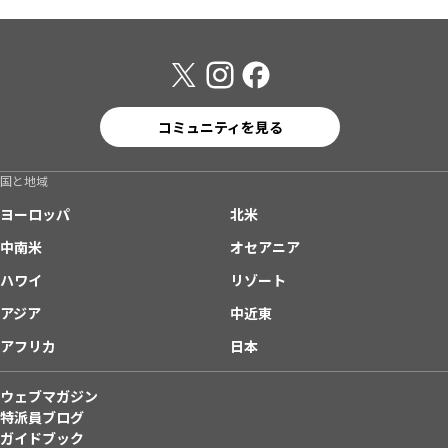
コミュニティを見る
国と地域
ヨーロッパ
北米
中南米
オセアニア
ハワイ
リゾート
アジア
中近東
アフリカ
日本
ウェブマガジン
特派員ブログ
ガイドブック