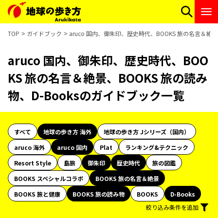
TOP
ガイドブック
aruco 国内、御朱印、歴史時代、BOOKS 旅の名言＆絶景
aruco 国内、御朱印、歴史時代、BOO
KS 旅の名言＆絶景、BOOKS 旅の読み
物、D-Booksのガイドブック一覧
すべて
地球の歩き方 海外
地球の歩き方 Jシリーズ（国内）
aruco 海外
aruco 国内
Plat
ランキング&テクニック
Resort Style
島旅
御朱印
歴史時代
旅の図鑑
BOOKS スペシャルコラボ
BOOKS 旅の名言＆絶景
BOOKS 旅と健康
BOOKS 旅の読み物
BOOKS
D-Books
絞り込み条件を追加