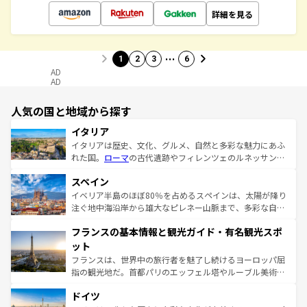
詳細を見る
…
1
2
3
6
AD
AD
人気の国と地域から探す
イタリア
イタリアは歴史、文化、グルメ、自然と多彩な魅力にあふ
れた国。
ローマ
の古代遺跡やフィレンツェのルネッサンス
美術、ヴェネツィアの運河など、歴史あるスポットはもち
スペイン
ろん、トスカーナの美しい田園風景やアマルフィ海岸の絶
景など、自然景観も見逃せない。観光の合間には、本場の
イベリア半島のほぼ80％を占めるスペインは、太陽が降り
ピザやパスタなど、絶品のイタリア料理を堪能することも
注ぐ地中海沿岸から雄大なピレネー山脈まで、多彩な自然
できる。朝目覚めてから夜眠るまで、すべての瞬間を楽し
と文化が詰まったヨーロッパ屈指の旅行先だ。多様な地域
フランスの基本情報と観光ガイド・有名観光スポ
ませてくれるイタリアで、忘れられない旅をしてみよう！
文化が根付くこの国では、情熱的なフラメンコ、熱気あふ
なお、新着のイタリア情報は
コンテンツ一覧
を参照してほ
れる闘牛、そして美味しいタパスが生活の一部となってい
ット
しい。
る。首都マドリードの洗練された雰囲気や、バルセロナの
フランスは、世界中の旅行者を魅了し続けるヨーロッパ屈
アートに溢れた街角から、地方では古代ローマ遺跡や中世
指の観光地だ。首都パリのエッフェル塔やルーブル美術館
の城塞都市、穏やかなビーチリゾートまで多彩な表情を見
といった象徴的なスポットから、田舎町の古風な美しさま
せる。地方によって風土や気候が異なるスペインはその個
ドイツ
で、幅広い魅力が詰まっている。華麗な宮殿、歴史的な大
性で訪れる人を魅了する。 なお、新着のスペイン情報は
コ