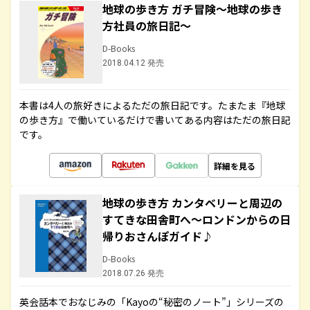
地球の歩き方 ガチ冒険～地球の歩き
方社員の旅日記～
D-Books
2018.04.12 発売
本書は4人の旅好きによるただの旅日記です。たまたま『地球
の歩き方』で働いているだけで書いてある内容はただの旅日記
です。
詳細を見る
地球の歩き方 カンタベリーと周辺の
すてきな田舎町へ～ロンドンからの日
帰りおさんぽガイド♪
D-Books
2018.07.26 発売
英会話本でおなじみの「Kayoの“秘密のノート”」シリーズの