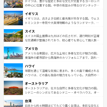
聖堂、美しいビーチ、そして豊かな自然が、訪れる者を心
ドイツは、豊かな歴史と多彩な文化が交差するヨーロッパ
ンテンツ一覧
を参照してほしい。
から魅了する。また、フランスは美食の国としても知ら
の中心に位置する国。中世の街並みが残るロマンチック街
れ、フランス料理はユネスコ無形文化遺産にも登録されて
道から、未来を先取りするようなモダンな都市まで多様な
イギリス
いる。シャンパンの発祥地であるランス、プロヴァンスの
顔を持つこの国は、どこを歩いても飽きることがない。ベ
香り高いラベンダー畑など、多彩な楽しみ方が可能だ。さ
ルリンの文化的活気、バイエルン州のアルプスの絶景、そ
イギリスは、古きよき伝統と最先端が共存する国。ウェス
らに、パリ以外の地域にも魅力が溢れており、どの街角に
してライン川沿いのワイン畑といった風景は必見。ビール
トミンスター寺院や大英博物館のようなランドマーク、歴
も豊かな歴史と文化が息づいている。パリ以外の個性あふ
とソーセージを味わいながら地元の人と過ごす楽しい時間
史ある大学都市、美しい丘陵地帯や牧歌的な風景など、エ
れる地方に足を運ぶとそれぞれで全く異なる文化を体験で
スイス
は、お酒好きな人にはぜひ体験してほしい。 なお、新着の
リアごとに異なる魅力がある。また、優雅なアフタヌーン
きるだろう。 なお、新着のフランス情報は
コンテンツ一覧
ドイツ情報は
コンテンツ一覧
を参照してほしい。
ティー、ビール好きにはたまらない英国パブ、サッカー観
スイスの国土面積は九州ほどの広さだが、運行時刻が正確
を参照してほしい。
戦など、本場だからこそできる体験も豊富。イギリスを旅
な交通網が整備されており、初心者でも安心して個人旅行
して楽しみつくそう。 なお、新着のイギリス情報は
コンテ
を楽しめる。日本同様に時刻表どおりの旅が可能だ。中世
アメリカ
ンツ一覧
を参照してほしい。
の建物がそのまま残る町や、スイスならではのユニークな
博物館もあり、アルプス観光だけでなく町歩きも満喫する
アメリカ合衆国は、広大な土地と多様な文化が魅力の国。
ことができる。国民の所得が高いため物価も高いが、旅行
東海岸の都市部から西海岸のカリフォルニアまで、訪れる
者向けの交通パス提供のサービスもあり、うまく活用すれ
場所ごとに異なる風景と体験が待っている。ニューヨーク
ハワイ
ば市内交通費無料で観光を楽しむこともできる。 なお、新
のような巨大都市は、観光、ショッピング、エンターテイ
着のスイス情報は
コンテンツ一覧
を参照してほしい。
ンメントが詰まった刺激的なスポットだ。一方、アメリカ
年間を通じて温暖な気候に恵まれ、多くの島で構成される
西部には大自然が広がり、グランドキャニオンやイエロー
ハワイは、どの島も独自の魅力をもっている。大自然の神
ストーン国立公園といった絶景が堪能できる。さらに、南
秘を感じたいなら、火山が生み出した壮大な景観を誇るハ
オーストラリア
部のニューオーリンズでは、音楽と美食が融合した独特の
ワイ島は見逃せない。また、定番の観光地といえばオアフ
文化が魅力。旅行者はアメリカの各地域で異なる魅力を楽
島だが、静かな自然を求めるならマウイ島やカウアイ島が
オーストラリアは、壮大な自然と多様な文化が魅力の国。
しみながら、その多様性と豊かな歴史を感じることができ
おすすめ。エメラルドグリーンに輝く海をはじめ、豊かな
シドニーのシンボルであるシドニー・オペラハウス、オー
るだろう。車でのロードトリップや列車の旅も、アメリカ
文化や歴史が息づいている。「アロハスピリット」と呼ば
ストラリア東海岸北部に広がる大サンゴ礁地帯グレートバ
ならではの贅沢な旅のスタイルだ。 なお、新着のアメリカ
台湾
れるおもてなしの心で訪れる人々を迎えてくれるハワイの
リアリーフや大陸中央部にそびえるウルル（エアーズロッ
情報は
コンテンツ一覧
を参照してほしい。
人々、おいしいローカルフードやハワイアンミュージッ
ク）、タスマニアの美しい原生林やケアンズの熱帯雨林な
日本から約４時間ほどでたどり着く台湾は、多彩な文化と