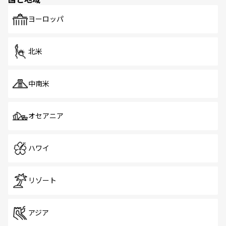
発見がある。さらに、治安のよさや充実した公共交通機関
も、旅行者にとっては魅力的なポイント。グルメも豊富
で、ホーカーズは地元の風情を楽しめる外せないスポット
ヨーロッパ
だ。訪れる人を飽きさせないシンガポールで、多様な魅力
を体感しよう。 なお、新着のシンガポール情報は
コンテン
ツ一覧
を参照してほしい。
北米
中南米
オセアニア
ハワイ
リゾート
アジア