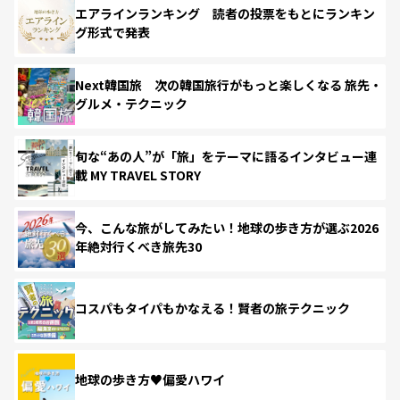
エアラインランキング 読者の投票をもとにランキン
グ形式で発表
Next韓国旅 次の韓国旅行がもっと楽しくなる 旅先・
グルメ・テクニック
旬な“あの人”が「旅」をテーマに語るインタビュー連
載 MY TRAVEL STORY
今、こんな旅がしてみたい！地球の歩き方が選ぶ2026
年絶対行くべき旅先30
コスパもタイパもかなえる！賢者の旅テクニック
地球の歩き方♥偏愛ハワイ