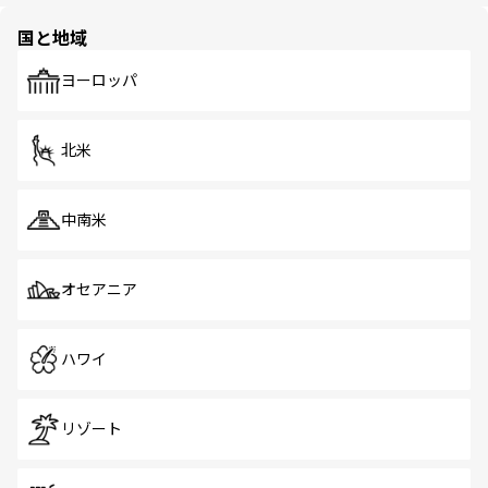
園や自然保護区など、自然が調和した近代的な景観と文化
の多様性あふれるカラフルな町は、どこを歩いても新しい
国と地域
発見がある。さらに、治安のよさや充実した公共交通機関
も、旅行者にとっては魅力的なポイント。グルメも豊富
で、ホーカーズは地元の風情を楽しめる外せないスポット
ヨーロッパ
だ。訪れる人を飽きさせないシンガポールで、多様な魅力
を体感しよう。 なお、新着のシンガポール情報は
コンテン
ツ一覧
を参照してほしい。
北米
中南米
オセアニア
ハワイ
リゾート