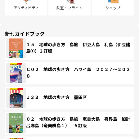
アクティビティ
鉄道・フライト
ショップ
新刊ガイドブック
１５ 地球の歩き方 島旅 伊豆大島 利島（伊豆諸
島①）３訂版
Ｃ０２ 地球の歩き方 ハワイ島 ２０２７～２０２
８
Ｊ３３ 地球の歩き方 墨田区
０２ 地球の歩き方 島旅 奄美大島 喜界島 加計
呂麻島（奄美群島１） ５訂版