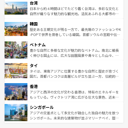
ならではの贅沢な旅のスタイルだ。 なお、新着のアメリカ
台湾
れるおもてなしの心で訪れる人々を迎えてくれるハワイの
リアリーフや大陸中央部にそびえるウルル（エアーズロッ
情報は
コンテンツ一覧
を参照してほしい。
人々、おいしいローカルフードやハワイアンミュージッ
ク）、タスマニアの美しい原生林やケアンズの熱帯雨林な
日本から約４時間ほどでたどり着く台湾は、多彩な文化と
ク、伝統的なフラダンスなど、すべてがハワイの魅力を彩
ど、見どころがたくさん。また、カフェやワイン、オージ
自然が織りなす魅力的な観光地。活気あふれる大都市の台
っている。訪れるたびに新しい発見と感動が待っているハ
ービーフなどの食文化も豊かで、美味しいものであふれて
北やノスタルジックな町並みが人気な九份（ジォウフェ
ワイを、存分に味わってほしい。 なお、新着のハワイ情報
韓国
いる。アクティビティも充実しており、サーフィンやダイ
ン）、静ひつな山岳地帯である台湾東部など、都市の喧騒
は
コンテンツ一覧
を参照してほしい。
ビング、ハイキングなど、アウトドア好きにはたまらな
と山間の静けさが共存しており、訪れる人に新しい発見と
歴史ある王朝文化が残る一方で、最先端のファッションやK
い。オーストラリアの多彩な魅力を存分に味わいつくそ
驚きをもたらしてくれる。また、奥深い台湾の食文化も魅
-POPで世界を席巻している韓国。首都ソウルの宮殿や伝統
う。 なお、新着のオーストラリア情報は
コンテンツ一覧
を
力で、夜市などの屋台グルメから高級料理、ヘルシーで美
家屋が並ぶエリアでは韓国の歴史と文化に浸ることがで
参照してほしい。
ベトナム
容にもいいと評判のスイーツなど、バラエティ豊かな料理
き、地方に足を延ばせば四季折々の自然美を楽しむことが
が味わえる。 なお、新着の台湾情報は
コンテンツ一覧
を参
できる。そして、キムチや焼肉、絶品のストリートフード
豊かな自然と多様な文化が魅力的なベトナム。南北に細長
照してほしい。
まで、さまざまな韓国料理が待っている。夜には、韓国な
く伸びる国土には、広大な田園風景や青々とした山々、世
らではのナイトライフも堪能できる。あたたかいホスピタ
界遺産に登録された壮大な自然景観が点在し、都市部では
タイ
リティに包まれながら、韓国の多彩な魅力を心ゆくまで味
急速な発展と共に伝統が息づく。ハノイの古い町並みやホ
わってみてほしい。 なお、新着の韓国情報は
コンテンツ一
ーチミン市のフランス統治時代の建物も、独特の雰囲気を
タイは、東南アジアに位置する豊かな自然と歴史が息づく
覧
を参照してほしい。
醸し出している。また、バラエティの豊かさとおいしさで
国だ。首都バンコクは高層ビルが立ち並ぶ一方、伝統的な
世界中の食通を魅了してやまないベトナム料理も魅力のひ
寺院や市場がいたるところに点在し、古きよき文化と現代
香港
とつ。フォーやバインミー、ベトナムコーヒーなどは、ぜ
の活気が交差している。北部ではチェンマイなどの山岳地
ひ現地で味わいたい。どの地域を訪れてもあたたかい人々
帯で自然と触れ合い、南部ではプーケットやクラビの美し
アジアと西洋の文化が交わる香港は、特有のエネルギーを
が旅行者を迎えてくれるので、きっと忘れられない旅にな
いビーチでリゾート気分を楽しむことができる。タイ料理
もっている。ヴィクトリア湾に広がる壮大な景色、近未来
るはずだ。 なお、新着のベトナム情報は
コンテンツ一覧
を
は世界的に有名で、屋台から高級レストランまで味覚を刺
的なアートスポット、そして歴史と現代が融合した町並
参照してほしい。
シンガポール
激する。気候は一年中温暖で、どの季節にも異なる楽しみ
み、どこを訪れても感動するはず。観光スポットが密集し
が待っている。親しみやすいタイの人々、仏教を中心とし
ており、効率よく見どころを回れるのも魅力。息をのむよ
アジアの交差点として多文化が融合した独自の魅力を放つ
た文化、そして多様な観光資源が、訪れる旅人を魅了し続
うな絶景から文化的な体験まで、香港を存分に楽しみ尽く
シンガポール。未来的な建築物が並ぶマリーナベイ、歴史
ける。 なお、新着のタイ情報は
コンテンツ一覧
を参照して
そう。 なお、新着の香港情報は
コンテンツ一覧
を参照して
と伝統を感じられるエスニックタウン、多数の緑豊かな公
ほしい。
ほしい。