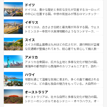
といった象徴的なスポットから、田舎町の古風な美しさま
せる。地方によって風土や気候が異なるスペインはその個
ドイツ
で、幅広い魅力が詰まっている。華麗な宮殿、歴史的な大
性で訪れる人を魅了する。 なお、新着のスペイン情報は
コ
聖堂、美しいビーチ、そして豊かな自然が、訪れる者を心
ドイツは、豊かな歴史と多彩な文化が交差するヨーロッパ
ンテンツ一覧
を参照してほしい。
から魅了する。また、フランスは美食の国としても知ら
の中心に位置する国。中世の街並みが残るロマンチック街
れ、フランス料理はユネスコ無形文化遺産にも登録されて
道から、未来を先取りするようなモダンな都市まで多様な
イギリス
いる。シャンパンの発祥地であるランス、プロヴァンスの
顔を持つこの国は、どこを歩いても飽きることがない。ベ
香り高いラベンダー畑など、多彩な楽しみ方が可能だ。さ
ルリンの文化的活気、バイエルン州のアルプスの絶景、そ
イギリスは、古きよき伝統と最先端が共存する国。ウェス
らに、パリ以外の地域にも魅力が溢れており、どの街角に
してライン川沿いのワイン畑といった風景は必見。ビール
トミンスター寺院や大英博物館のようなランドマーク、歴
も豊かな歴史と文化が息づいている。パリ以外の個性あふ
とソーセージを味わいながら地元の人と過ごす楽しい時間
史ある大学都市、美しい丘陵地帯や牧歌的な風景など、エ
れる地方に足を運ぶとそれぞれで全く異なる文化を体験で
スイス
は、お酒好きな人にはぜひ体験してほしい。 なお、新着の
リアごとに異なる魅力がある。また、優雅なアフタヌーン
きるだろう。 なお、新着のフランス情報は
コンテンツ一覧
ドイツ情報は
コンテンツ一覧
を参照してほしい。
ティー、ビール好きにはたまらない英国パブ、サッカー観
スイスの国土面積は九州ほどの広さだが、運行時刻が正確
を参照してほしい。
戦など、本場だからこそできる体験も豊富。イギリスを旅
な交通網が整備されており、初心者でも安心して個人旅行
して楽しみつくそう。 なお、新着のイギリス情報は
コンテ
を楽しめる。日本同様に時刻表どおりの旅が可能だ。中世
アメリカ
ンツ一覧
を参照してほしい。
の建物がそのまま残る町や、スイスならではのユニークな
博物館もあり、アルプス観光だけでなく町歩きも満喫する
アメリカ合衆国は、広大な土地と多様な文化が魅力の国。
ことができる。国民の所得が高いため物価も高いが、旅行
東海岸の都市部から西海岸のカリフォルニアまで、訪れる
者向けの交通パス提供のサービスもあり、うまく活用すれ
場所ごとに異なる風景と体験が待っている。ニューヨーク
ハワイ
ば市内交通費無料で観光を楽しむこともできる。 なお、新
のような巨大都市は、観光、ショッピング、エンターテイ
着のスイス情報は
コンテンツ一覧
を参照してほしい。
ンメントが詰まった刺激的なスポットだ。一方、アメリカ
年間を通じて温暖な気候に恵まれ、多くの島で構成される
西部には大自然が広がり、グランドキャニオンやイエロー
ハワイは、どの島も独自の魅力をもっている。大自然の神
ストーン国立公園といった絶景が堪能できる。さらに、南
秘を感じたいなら、火山が生み出した壮大な景観を誇るハ
オーストラリア
部のニューオーリンズでは、音楽と美食が融合した独特の
ワイ島は見逃せない。また、定番の観光地といえばオアフ
文化が魅力。旅行者はアメリカの各地域で異なる魅力を楽
島だが、静かな自然を求めるならマウイ島やカウアイ島が
オーストラリアは、壮大な自然と多様な文化が魅力の国。
しみながら、その多様性と豊かな歴史を感じることができ
おすすめ。エメラルドグリーンに輝く海をはじめ、豊かな
シドニーのシンボルであるシドニー・オペラハウス、オー
るだろう。車でのロードトリップや列車の旅も、アメリカ
文化や歴史が息づいている。「アロハスピリット」と呼ば
ストラリア東海岸北部に広がる大サンゴ礁地帯グレートバ