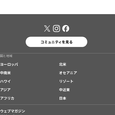
コミュニティを見る
国と地域
ヨーロッパ
北米
中南米
オセアニア
ハワイ
リゾート
アジア
中近東
アフリカ
日本
ウェブマガジン