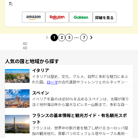
た
詳細を見る
…
1
2
3
7
AD
AD
人気の国と地域から探す
イタリア
イタリアは歴史、文化、グルメ、自然と多彩な魅力にあふ
れた国。
ローマ
の古代遺跡やフィレンツェのルネッサンス
美術、ヴェネツィアの運河など、歴史あるスポットはもち
スペイン
ろん、トスカーナの美しい田園風景やアマルフィ海岸の絶
景など、自然景観も見逃せない。観光の合間には、本場の
イベリア半島のほぼ80％を占めるスペインは、太陽が降り
ピザやパスタなど、絶品のイタリア料理を堪能することも
注ぐ地中海沿岸から雄大なピレネー山脈まで、多彩な自然
できる。朝目覚めてから夜眠るまで、すべての瞬間を楽し
と文化が詰まったヨーロッパ屈指の旅行先だ。多様な地域
フランスの基本情報と観光ガイド・有名観光スポ
ませてくれるイタリアで、忘れられない旅をしてみよう！
文化が根付くこの国では、情熱的なフラメンコ、熱気あふ
なお、新着のイタリア情報は
コンテンツ一覧
を参照してほ
れる闘牛、そして美味しいタパスが生活の一部となってい
ット
しい。
る。首都マドリードの洗練された雰囲気や、バルセロナの
フランスは、世界中の旅行者を魅了し続けるヨーロッパ屈
アートに溢れた街角から、地方では古代ローマ遺跡や中世
指の観光地だ。首都パリのエッフェル塔やルーブル美術館
の城塞都市、穏やかなビーチリゾートまで多彩な表情を見