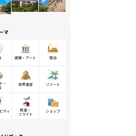
ーマ
食
建築・アート
宿泊
ト・
世界遺産
リゾート
戦
鉄道・
ビティ
ショップ
フライト