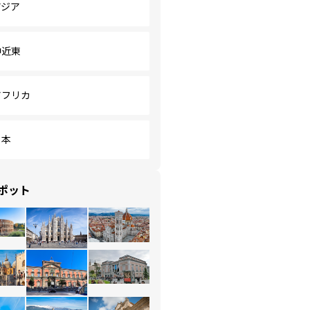
アジア
中近東
アフリカ
日本
ポット