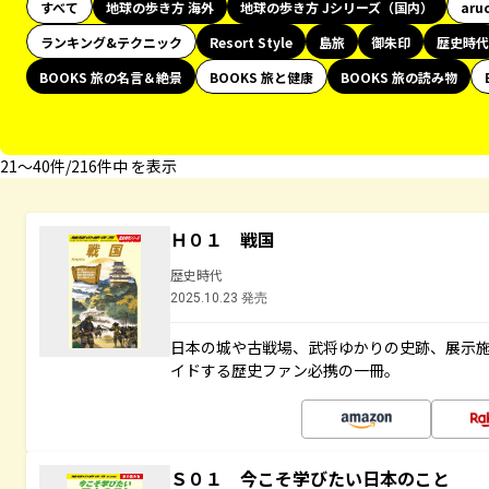
すべて
地球の歩き方 海外
地球の歩き方 Jシリーズ（国内）
aru
ランキング&テクニック
Resort Style
島旅
御朱印
歴史時代
BOOKS 旅の名言＆絶景
BOOKS 旅と健康
BOOKS 旅の読み物
21〜40件/216件中 を表示
Ｈ０１ 戦国
歴史時代
2025.10.23 発売
日本の城や古戦場、武将ゆかりの史跡、展示
イドする歴史ファン必携の一冊。
Ｓ０１ 今こそ学びたい日本のこと