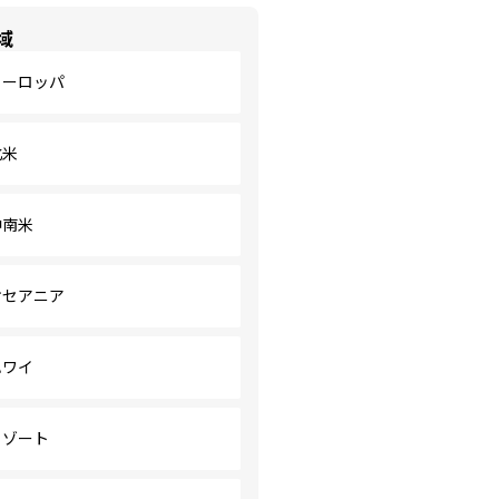
域
ヨーロッパ
北米
中南米
オセアニア
ハワイ
リゾート