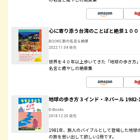
心に寄り添う台湾のことばと絶景１００
BOOKS 旅の名言＆絶景
2022.11.04 発売
世界を４０年以上歩いてきた「地球の歩き方
名言と癒やしの絶景集
地球の歩き方 3 インド・ネパール 1982
D-Books
2018.12.20 発売
1981年、旅人のバイブルとして登場した地
の旅を思い出して欲しい1冊です。