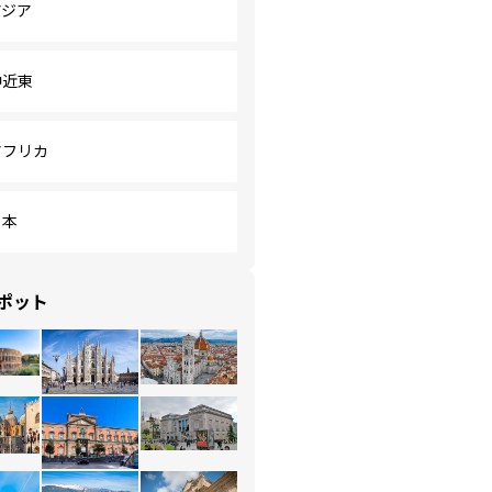
アジア
中近東
アフリカ
日本
ポット