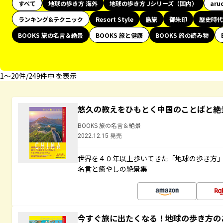
すべて
地球の歩き方 海外
地球の歩き方 Jシリーズ（国内）
aru
ランキング&テクニック
Resort Style
島旅
御朱印
歴史時代
BOOKS 旅の名言＆絶景
BOOKS 旅と健康
BOOKS 旅の読み物
1〜20件/249件中 を表示
悠久の教えをひもとく中国のことばと絶
BOOKS 旅の名言＆絶景
2022.12.15 発売
世界を４０年以上歩いてきた「地球の歩き方
名言と癒やしの絶景集
今すぐ旅に出たくなる！地球の歩き方の