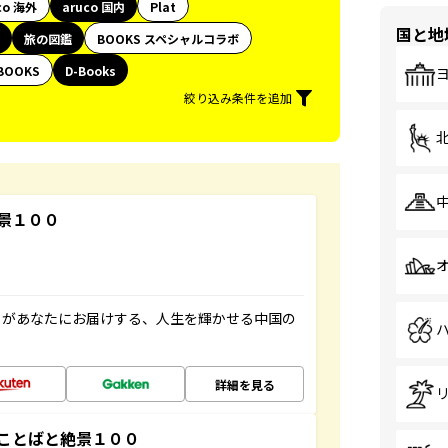
co 海外
aruco 国内
Plat
国と地
旅の図鑑
BOOKS スペシャルコラボ
BOOKS
D-Books
絞り込み条件を追加
景１００
」があなたにお届けする、人生を輝かせる中国の
詳細を見る
ことばと絶景１００