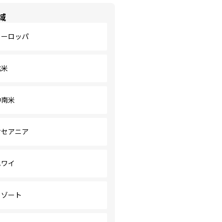
域
ヨーロッパ
北米
中南米
オセアニア
ハワイ
リゾート