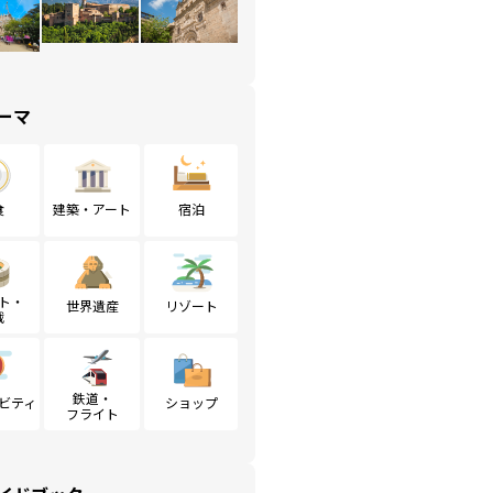
ーマ
食
建築・アート
宿泊
ト・
世界遺産
リゾート
戦
鉄道・
ビティ
ショップ
フライト