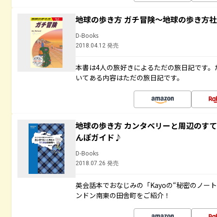
地球の歩き方 ガチ冒険～地球の歩き方
D-Books
2018.04.12 発売
本書は4人の旅好きによるただの旅日記です。
いてある内容はただの旅日記です。
地球の歩き方 カンタベリーと周辺のす
んぽガイド♪
D-Books
2018.07.26 発売
英会話本でおなじみの「Kayoの“秘密のノー
ンドン南東の田舎町をご紹介！