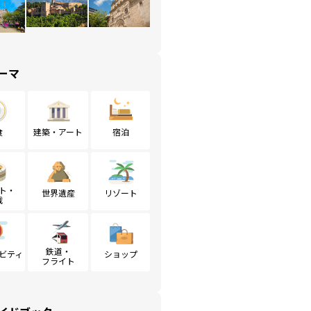
ーマ
食
建築・アート
宿泊
ト・
世界遺産
リゾート
戦
鉄道・
ビティ
ショップ
フライト