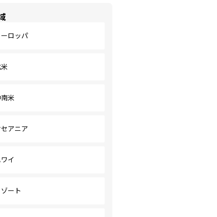
域
ヨーロッパ
北米
中南米
オセアニア
ハワイ
リゾート