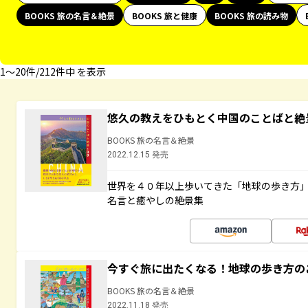
BOOKS 旅の名言＆絶景
BOOKS 旅と健康
BOOKS 旅の読み物
1〜20件/212件中 を表示
悠久の教えをひもとく中国のことばと絶
BOOKS 旅の名言＆絶景
2022.12.15 発売
世界を４０年以上歩いてきた「地球の歩き方
名言と癒やしの絶景集
今すぐ旅に出たくなる！地球の歩き方の
BOOKS 旅の名言＆絶景
2022.11.18 発売