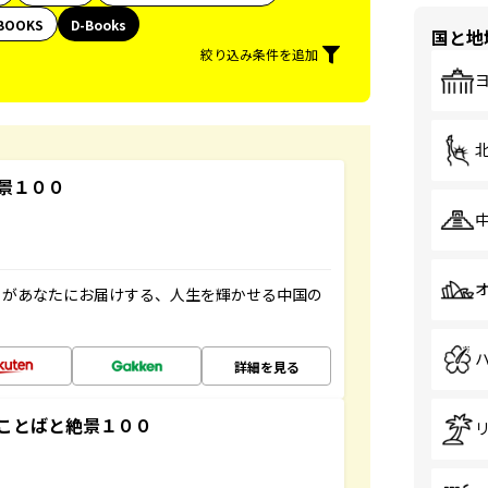
BOOKS
D-Books
国と地
絞り込み条件を追加
景１００
」があなたにお届けする、人生を輝かせる中国の
詳細を見る
ことばと絶景１００