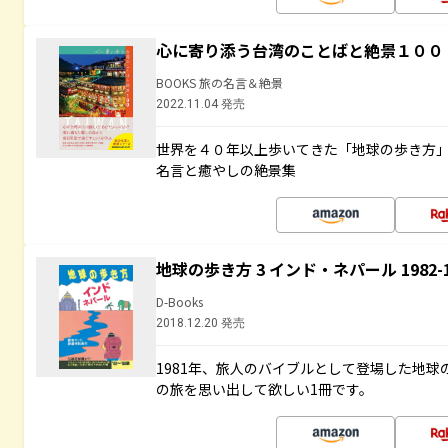
心に寄り添う台湾のことばと絶景１００
BOOKS 旅の名言＆絶景
2022.11.04 発売
世界を４０年以上歩いてきた「地球の歩き方
名言と癒やしの絶景集
地球の歩き方 3 インド・ネパール 1982
D-Books
2018.12.20 発売
1981年、旅人のバイブルとして登場した地
の旅を思い出して欲しい1冊です。