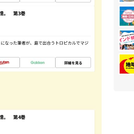
憶。 第3巻
とになった筆者が、島で出合うトロピカルでマジ
詳細を見る
憶。 第4巻