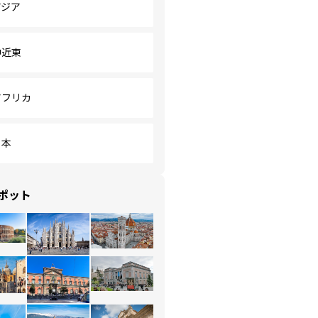
アジア
中近東
アフリカ
日本
ポット