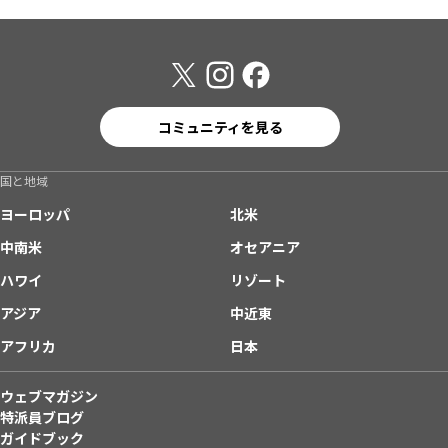
コミュニティを見る
国と地域
ヨーロッパ
北米
中南米
オセアニア
ハワイ
リゾート
アジア
中近東
アフリカ
日本
ウェブマガジン
特派員ブログ
ガイドブック