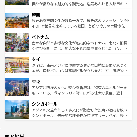
ク、伝統的なフラダンスなど、すべてがハワイの魅力を彩
ど、見どころがたくさん。また、カフェやワイン、オージ
自然が織りなす魅力的な観光地。活気あふれる大都市の台
っている。訪れるたびに新しい発見と感動が待っているハ
ービーフなどの食文化も豊かで、美味しいものであふれて
北やノスタルジックな町並みが人気な九份（ジォウフェ
ワイを、存分に味わってほしい。 なお、新着のハワイ情報
韓国
いる。アクティビティも充実しており、サーフィンやダイ
ン）、静ひつな山岳地帯である台湾東部など、都市の喧騒
は
コンテンツ一覧
を参照してほしい。
ビング、ハイキングなど、アウトドア好きにはたまらな
と山間の静けさが共存しており、訪れる人に新しい発見と
歴史ある王朝文化が残る一方で、最先端のファッションやK
い。オーストラリアの多彩な魅力を存分に味わいつくそ
驚きをもたらしてくれる。また、奥深い台湾の食文化も魅
-POPで世界を席巻している韓国。首都ソウルの宮殿や伝統
う。 なお、新着のオーストラリア情報は
コンテンツ一覧
を
力で、夜市などの屋台グルメから高級料理、ヘルシーで美
家屋が並ぶエリアでは韓国の歴史と文化に浸ることがで
参照してほしい。
ベトナム
容にもいいと評判のスイーツなど、バラエティ豊かな料理
き、地方に足を延ばせば四季折々の自然美を楽しむことが
が味わえる。 なお、新着の台湾情報は
コンテンツ一覧
を参
できる。そして、キムチや焼肉、絶品のストリートフード
豊かな自然と多様な文化が魅力的なベトナム。南北に細長
照してほしい。
まで、さまざまな韓国料理が待っている。夜には、韓国な
く伸びる国土には、広大な田園風景や青々とした山々、世
らではのナイトライフも堪能できる。あたたかいホスピタ
界遺産に登録された壮大な自然景観が点在し、都市部では
タイ
リティに包まれながら、韓国の多彩な魅力を心ゆくまで味
急速な発展と共に伝統が息づく。ハノイの古い町並みやホ
わってみてほしい。 なお、新着の韓国情報は
コンテンツ一
ーチミン市のフランス統治時代の建物も、独特の雰囲気を
タイは、東南アジアに位置する豊かな自然と歴史が息づく
覧
を参照してほしい。
醸し出している。また、バラエティの豊かさとおいしさで
国だ。首都バンコクは高層ビルが立ち並ぶ一方、伝統的な
世界中の食通を魅了してやまないベトナム料理も魅力のひ
寺院や市場がいたるところに点在し、古きよき文化と現代
香港
とつ。フォーやバインミー、ベトナムコーヒーなどは、ぜ
の活気が交差している。北部ではチェンマイなどの山岳地
ひ現地で味わいたい。どの地域を訪れてもあたたかい人々
帯で自然と触れ合い、南部ではプーケットやクラビの美し
アジアと西洋の文化が交わる香港は、特有のエネルギーを
が旅行者を迎えてくれるので、きっと忘れられない旅にな
いビーチでリゾート気分を楽しむことができる。タイ料理
もっている。ヴィクトリア湾に広がる壮大な景色、近未来
るはずだ。 なお、新着のベトナム情報は
コンテンツ一覧
を
は世界的に有名で、屋台から高級レストランまで味覚を刺
的なアートスポット、そして歴史と現代が融合した町並
参照してほしい。
シンガポール
激する。気候は一年中温暖で、どの季節にも異なる楽しみ
み、どこを訪れても感動するはず。観光スポットが密集し
が待っている。親しみやすいタイの人々、仏教を中心とし
ており、効率よく見どころを回れるのも魅力。息をのむよ
アジアの交差点として多文化が融合した独自の魅力を放つ
た文化、そして多様な観光資源が、訪れる旅人を魅了し続
うな絶景から文化的な体験まで、香港を存分に楽しみ尽く
シンガポール。未来的な建築物が並ぶマリーナベイ、歴史
ける。 なお、新着のタイ情報は
コンテンツ一覧
を参照して
そう。 なお、新着の香港情報は
コンテンツ一覧
を参照して
と伝統を感じられるエスニックタウン、多数の緑豊かな公
ほしい。
ほしい。
園や自然保護区など、自然が調和した近代的な景観と文化
の多様性あふれるカラフルな町は、どこを歩いても新しい
国と地域