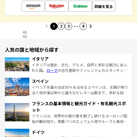
詳細を見る
…
1
2
3
8
AD
AD
人気の国と地域から探す
イタリア
イタリアは歴史、文化、グルメ、自然と多彩な魅力にあふ
れた国。
ローマ
の古代遺跡やフィレンツェのルネッサンス
美術、ヴェネツィアの運河など、歴史あるスポットはもち
スペイン
ろん、トスカーナの美しい田園風景やアマルフィ海岸の絶
景など、自然景観も見逃せない。観光の合間には、本場の
イベリア半島のほぼ80％を占めるスペインは、太陽が降り
ピザやパスタなど、絶品のイタリア料理を堪能することも
注ぐ地中海沿岸から雄大なピレネー山脈まで、多彩な自然
できる。朝目覚めてから夜眠るまで、すべての瞬間を楽し
と文化が詰まったヨーロッパ屈指の旅行先だ。多様な地域
フランスの基本情報と観光ガイド・有名観光スポ
ませてくれるイタリアで、忘れられない旅をしてみよう！
文化が根付くこの国では、情熱的なフラメンコ、熱気あふ
なお、新着のイタリア情報は
コンテンツ一覧
を参照してほ
れる闘牛、そして美味しいタパスが生活の一部となってい
ット
しい。
る。首都マドリードの洗練された雰囲気や、バルセロナの
フランスは、世界中の旅行者を魅了し続けるヨーロッパ屈
アートに溢れた街角から、地方では古代ローマ遺跡や中世
指の観光地だ。首都パリのエッフェル塔やルーブル美術館
の城塞都市、穏やかなビーチリゾートまで多彩な表情を見
といった象徴的なスポットから、田舎町の古風な美しさま
せる。地方によって風土や気候が異なるスペインはその個
ドイツ
で、幅広い魅力が詰まっている。華麗な宮殿、歴史的な大
性で訪れる人を魅了する。 なお、新着のスペイン情報は
コ