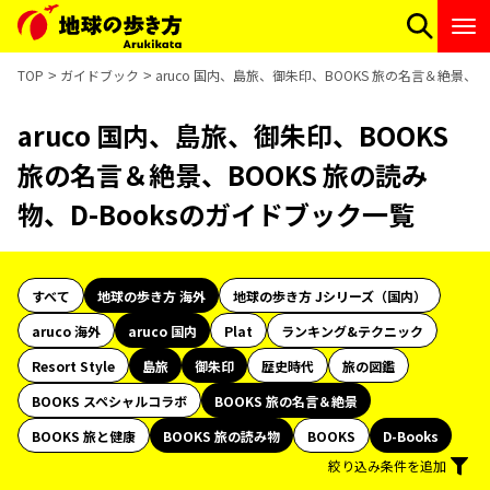
TOP
ガイドブック
aruco 国内、島旅、御朱印、BOOKS 旅の名言＆絶景、B
aruco 国内、島旅、御朱印、BOOKS
旅の名言＆絶景、BOOKS 旅の読み
物、D-Booksのガイドブック一覧
すべて
地球の歩き方 海外
地球の歩き方 Jシリーズ（国内）
aruco 海外
aruco 国内
Plat
ランキング&テクニック
Resort Style
島旅
御朱印
歴史時代
旅の図鑑
BOOKS スペシャルコラボ
BOOKS 旅の名言＆絶景
BOOKS 旅と健康
BOOKS 旅の読み物
BOOKS
D-Books
絞り込み条件を追加