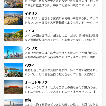
聖堂、美しいビーチ、そして豊かな自然が、訪れる者を心
ドイツは、豊かな歴史と多彩な文化が交差するヨーロッパ
ンテンツ一覧
を参照してほしい。
から魅了する。また、フランスは美食の国としても知ら
の中心に位置する国。中世の街並みが残るロマンチック街
れ、フランス料理はユネスコ無形文化遺産にも登録されて
道から、未来を先取りするようなモダンな都市まで多様な
イギリス
いる。シャンパンの発祥地であるランス、プロヴァンスの
顔を持つこの国は、どこを歩いても飽きることがない。ベ
香り高いラベンダー畑など、多彩な楽しみ方が可能だ。さ
ルリンの文化的活気、バイエルン州のアルプスの絶景、そ
イギリスは、古きよき伝統と最先端が共存する国。ウェス
らに、パリ以外の地域にも魅力が溢れており、どの街角に
してライン川沿いのワイン畑といった風景は必見。ビール
トミンスター寺院や大英博物館のようなランドマーク、歴
も豊かな歴史と文化が息づいている。パリ以外の個性あふ
とソーセージを味わいながら地元の人と過ごす楽しい時間
史ある大学都市、美しい丘陵地帯や牧歌的な風景など、エ
れる地方に足を運ぶとそれぞれで全く異なる文化を体験で
スイス
は、お酒好きな人にはぜひ体験してほしい。 なお、新着の
リアごとに異なる魅力がある。また、優雅なアフタヌーン
きるだろう。 なお、新着のフランス情報は
コンテンツ一覧
ドイツ情報は
コンテンツ一覧
を参照してほしい。
ティー、ビール好きにはたまらない英国パブ、サッカー観
スイスの国土面積は九州ほどの広さだが、運行時刻が正確
を参照してほしい。
戦など、本場だからこそできる体験も豊富。イギリスを旅
な交通網が整備されており、初心者でも安心して個人旅行
して楽しみつくそう。 なお、新着のイギリス情報は
コンテ
を楽しめる。日本同様に時刻表どおりの旅が可能だ。中世
アメリカ
ンツ一覧
を参照してほしい。
の建物がそのまま残る町や、スイスならではのユニークな
博物館もあり、アルプス観光だけでなく町歩きも満喫する
アメリカ合衆国は、広大な土地と多様な文化が魅力の国。
ことができる。国民の所得が高いため物価も高いが、旅行
東海岸の都市部から西海岸のカリフォルニアまで、訪れる
者向けの交通パス提供のサービスもあり、うまく活用すれ
場所ごとに異なる風景と体験が待っている。ニューヨーク
ハワイ
ば市内交通費無料で観光を楽しむこともできる。 なお、新
のような巨大都市は、観光、ショッピング、エンターテイ
着のスイス情報は
コンテンツ一覧
を参照してほしい。
ンメントが詰まった刺激的なスポットだ。一方、アメリカ
年間を通じて温暖な気候に恵まれ、多くの島で構成される
西部には大自然が広がり、グランドキャニオンやイエロー
ハワイは、どの島も独自の魅力をもっている。大自然の神
ストーン国立公園といった絶景が堪能できる。さらに、南
秘を感じたいなら、火山が生み出した壮大な景観を誇るハ
オーストラリア
部のニューオーリンズでは、音楽と美食が融合した独特の
ワイ島は見逃せない。また、定番の観光地といえばオアフ
文化が魅力。旅行者はアメリカの各地域で異なる魅力を楽
島だが、静かな自然を求めるならマウイ島やカウアイ島が
オーストラリアは、壮大な自然と多様な文化が魅力の国。
しみながら、その多様性と豊かな歴史を感じることができ
おすすめ。エメラルドグリーンに輝く海をはじめ、豊かな
シドニーのシンボルであるシドニー・オペラハウス、オー
るだろう。車でのロードトリップや列車の旅も、アメリカ
文化や歴史が息づいている。「アロハスピリット」と呼ば
ストラリア東海岸北部に広がる大サンゴ礁地帯グレートバ
ならではの贅沢な旅のスタイルだ。 なお、新着のアメリカ
台湾
れるおもてなしの心で訪れる人々を迎えてくれるハワイの
リアリーフや大陸中央部にそびえるウルル（エアーズロッ
情報は
コンテンツ一覧
を参照してほしい。
人々、おいしいローカルフードやハワイアンミュージッ
ク）、タスマニアの美しい原生林やケアンズの熱帯雨林な
日本から約４時間ほどでたどり着く台湾は、多彩な文化と