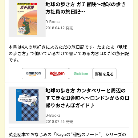
地球の歩き方 ガチ冒険～地球の歩き
方社員の旅日記～
D-Books
2018.04.12 発売
本書は4人の旅好きによるただの旅日記です。たまたま『地球
の歩き方』で働いているだけで書いてある内容はただの旅日記
です。
詳細を見る
地球の歩き方 カンタベリーと周辺の
すてきな田舎町へ～ロンドンからの日
帰りおさんぽガイド♪
D-Books
2018.07.26 発売
英会話本でおなじみの「Kayoの“秘密のノート”」シリーズの