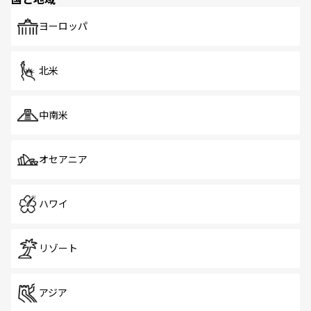
発見がある。さらに、治安のよさや充実した公共交通機関
も、旅行者にとっては魅力的なポイント。グルメも豊富
で、ホーカーズは地元の風情を楽しめる外せないスポット
ヨーロッパ
だ。訪れる人を飽きさせないシンガポールで、多様な魅力
を体感しよう。 なお、新着のシンガポール情報は
コンテン
ツ一覧
を参照してほしい。
北米
中南米
オセアニア
ハワイ
リゾート
アジア