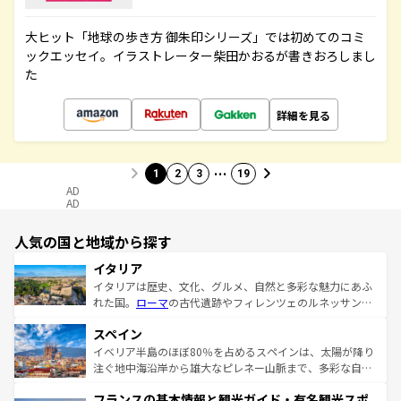
大ヒット「地球の歩き方 御朱印シリーズ」では初めてのコミ
ックエッセイ。イラストレーター柴田かおるが書きおろしまし
た
詳細を見る
…
1
2
3
19
AD
AD
人気の国と地域から探す
イタリア
イタリアは歴史、文化、グルメ、自然と多彩な魅力にあふ
れた国。
ローマ
の古代遺跡やフィレンツェのルネッサンス
美術、ヴェネツィアの運河など、歴史あるスポットはもち
スペイン
ろん、トスカーナの美しい田園風景やアマルフィ海岸の絶
景など、自然景観も見逃せない。観光の合間には、本場の
イベリア半島のほぼ80％を占めるスペインは、太陽が降り
ピザやパスタなど、絶品のイタリア料理を堪能することも
注ぐ地中海沿岸から雄大なピレネー山脈まで、多彩な自然
できる。朝目覚めてから夜眠るまで、すべての瞬間を楽し
と文化が詰まったヨーロッパ屈指の旅行先だ。多様な地域
フランスの基本情報と観光ガイド・有名観光スポ
ませてくれるイタリアで、忘れられない旅をしてみよう！
文化が根付くこの国では、情熱的なフラメンコ、熱気あふ