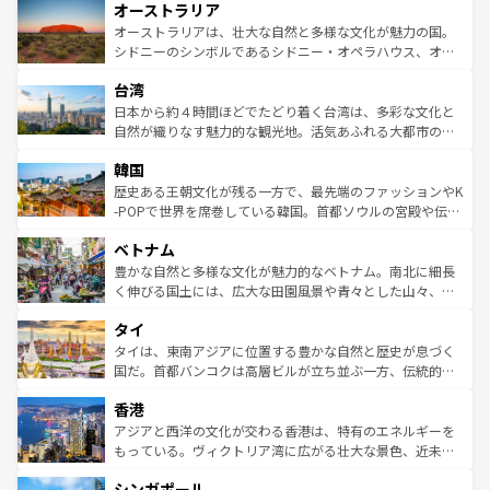
オーストラリア
部のニューオーリンズでは、音楽と美食が融合した独特の
ワイ島は見逃せない。また、定番の観光地といえばオアフ
文化が魅力。旅行者はアメリカの各地域で異なる魅力を楽
島だが、静かな自然を求めるならマウイ島やカウアイ島が
オーストラリアは、壮大な自然と多様な文化が魅力の国。
しみながら、その多様性と豊かな歴史を感じることができ
おすすめ。エメラルドグリーンに輝く海をはじめ、豊かな
シドニーのシンボルであるシドニー・オペラハウス、オー
るだろう。車でのロードトリップや列車の旅も、アメリカ
文化や歴史が息づいている。「アロハスピリット」と呼ば
ストラリア東海岸北部に広がる大サンゴ礁地帯グレートバ
ならではの贅沢な旅のスタイルだ。 なお、新着のアメリカ
台湾
れるおもてなしの心で訪れる人々を迎えてくれるハワイの
リアリーフや大陸中央部にそびえるウルル（エアーズロッ
情報は
コンテンツ一覧
を参照してほしい。
人々、おいしいローカルフードやハワイアンミュージッ
ク）、タスマニアの美しい原生林やケアンズの熱帯雨林な
日本から約４時間ほどでたどり着く台湾は、多彩な文化と
ク、伝統的なフラダンスなど、すべてがハワイの魅力を彩
ど、見どころがたくさん。また、カフェやワイン、オージ
自然が織りなす魅力的な観光地。活気あふれる大都市の台
っている。訪れるたびに新しい発見と感動が待っているハ
ービーフなどの食文化も豊かで、美味しいものであふれて
北やノスタルジックな町並みが人気な九份（ジォウフェ
ワイを、存分に味わってほしい。 なお、新着のハワイ情報
韓国
いる。アクティビティも充実しており、サーフィンやダイ
ン）、静ひつな山岳地帯である台湾東部など、都市の喧騒
は
コンテンツ一覧
を参照してほしい。
ビング、ハイキングなど、アウトドア好きにはたまらな
と山間の静けさが共存しており、訪れる人に新しい発見と
歴史ある王朝文化が残る一方で、最先端のファッションやK
い。オーストラリアの多彩な魅力を存分に味わいつくそ
驚きをもたらしてくれる。また、奥深い台湾の食文化も魅
-POPで世界を席巻している韓国。首都ソウルの宮殿や伝統
う。 なお、新着のオーストラリア情報は
コンテンツ一覧
を
力で、夜市などの屋台グルメから高級料理、ヘルシーで美
家屋が並ぶエリアでは韓国の歴史と文化に浸ることがで
参照してほしい。
ベトナム
容にもいいと評判のスイーツなど、バラエティ豊かな料理
き、地方に足を延ばせば四季折々の自然美を楽しむことが
が味わえる。 なお、新着の台湾情報は
コンテンツ一覧
を参
できる。そして、キムチや焼肉、絶品のストリートフード
豊かな自然と多様な文化が魅力的なベトナム。南北に細長
照してほしい。
まで、さまざまな韓国料理が待っている。夜には、韓国な
く伸びる国土には、広大な田園風景や青々とした山々、世
らではのナイトライフも堪能できる。あたたかいホスピタ
界遺産に登録された壮大な自然景観が点在し、都市部では
タイ
リティに包まれながら、韓国の多彩な魅力を心ゆくまで味
急速な発展と共に伝統が息づく。ハノイの古い町並みやホ
わってみてほしい。 なお、新着の韓国情報は
コンテンツ一
ーチミン市のフランス統治時代の建物も、独特の雰囲気を
タイは、東南アジアに位置する豊かな自然と歴史が息づく
覧
を参照してほしい。
醸し出している。また、バラエティの豊かさとおいしさで
国だ。首都バンコクは高層ビルが立ち並ぶ一方、伝統的な
世界中の食通を魅了してやまないベトナム料理も魅力のひ
寺院や市場がいたるところに点在し、古きよき文化と現代
香港
とつ。フォーやバインミー、ベトナムコーヒーなどは、ぜ
の活気が交差している。北部ではチェンマイなどの山岳地
ひ現地で味わいたい。どの地域を訪れてもあたたかい人々
帯で自然と触れ合い、南部ではプーケットやクラビの美し
アジアと西洋の文化が交わる香港は、特有のエネルギーを
が旅行者を迎えてくれるので、きっと忘れられない旅にな
いビーチでリゾート気分を楽しむことができる。タイ料理
もっている。ヴィクトリア湾に広がる壮大な景色、近未来
るはずだ。 なお、新着のベトナム情報は
コンテンツ一覧
を
は世界的に有名で、屋台から高級レストランまで味覚を刺
的なアートスポット、そして歴史と現代が融合した町並
参照してほしい。
シンガポール
激する。気候は一年中温暖で、どの季節にも異なる楽しみ
み、どこを訪れても感動するはず。観光スポットが密集し