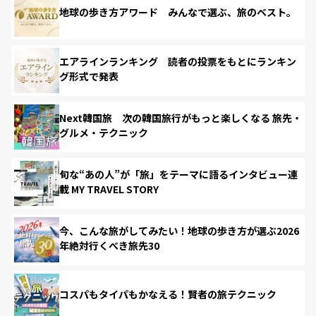
地球の歩き方アワード みんなで選ぶ、旅のベスト。
エアラインランキング 読者の投票をもとにランキン
グ形式で発表
Next韓国旅 次の韓国旅行がもっと楽しくなる 旅先・
グルメ・テクニック
旬な“あの人”が「旅」をテーマに語るインタビュー連
載 MY TRAVEL STORY
今、こんな旅がしてみたい！地球の歩き方が選ぶ2026
年絶対行くべき旅先30
コスパもタイパもかなえる！賢者の旅テクニック