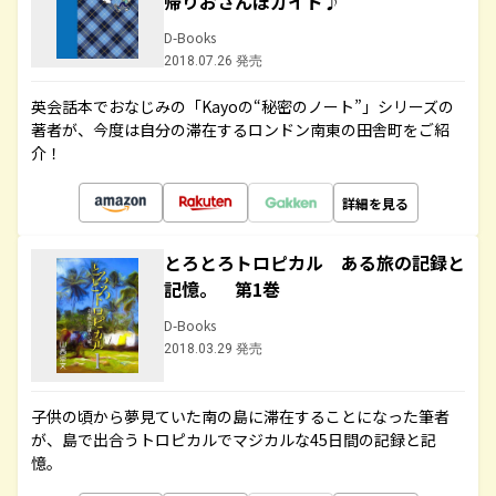
帰りおさんぽガイド♪
D-Books
2018.07.26 発売
英会話本でおなじみの「Kayoの“秘密のノート”」シリーズの
著者が、今度は自分の滞在するロンドン南東の田舎町をご紹
介！
詳細を見る
とろとろトロピカル ある旅の記録と
記憶。 第1巻
D-Books
2018.03.29 発売
子供の頃から夢見ていた南の島に滞在することになった筆者
が、島で出合うトロピカルでマジカルな45日間の記録と記
憶。