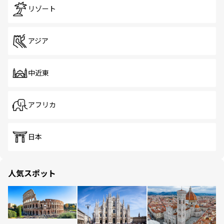
リゾート
アジア
中近東
アフリカ
日本
人気スポット