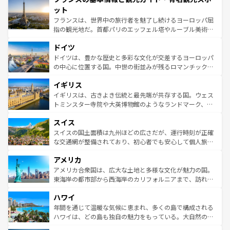
なお、新着のイタリア情報は
コンテンツ一覧
を参照してほ
れる闘牛、そして美味しいタパスが生活の一部となってい
ット
しい。
る。首都マドリードの洗練された雰囲気や、バルセロナの
フランスは、世界中の旅行者を魅了し続けるヨーロッパ屈
アートに溢れた街角から、地方では古代ローマ遺跡や中世
指の観光地だ。首都パリのエッフェル塔やルーブル美術館
の城塞都市、穏やかなビーチリゾートまで多彩な表情を見
といった象徴的なスポットから、田舎町の古風な美しさま
せる。地方によって風土や気候が異なるスペインはその個
ドイツ
で、幅広い魅力が詰まっている。華麗な宮殿、歴史的な大
性で訪れる人を魅了する。 なお、新着のスペイン情報は
コ
聖堂、美しいビーチ、そして豊かな自然が、訪れる者を心
ドイツは、豊かな歴史と多彩な文化が交差するヨーロッパ
ンテンツ一覧
を参照してほしい。
から魅了する。また、フランスは美食の国としても知ら
の中心に位置する国。中世の街並みが残るロマンチック街
れ、フランス料理はユネスコ無形文化遺産にも登録されて
道から、未来を先取りするようなモダンな都市まで多様な
イギリス
いる。シャンパンの発祥地であるランス、プロヴァンスの
顔を持つこの国は、どこを歩いても飽きることがない。ベ
香り高いラベンダー畑など、多彩な楽しみ方が可能だ。さ
ルリンの文化的活気、バイエルン州のアルプスの絶景、そ
イギリスは、古きよき伝統と最先端が共存する国。ウェス
らに、パリ以外の地域にも魅力が溢れており、どの街角に
してライン川沿いのワイン畑といった風景は必見。ビール
トミンスター寺院や大英博物館のようなランドマーク、歴
も豊かな歴史と文化が息づいている。パリ以外の個性あふ
とソーセージを味わいながら地元の人と過ごす楽しい時間
史ある大学都市、美しい丘陵地帯や牧歌的な風景など、エ
れる地方に足を運ぶとそれぞれで全く異なる文化を体験で
スイス
は、お酒好きな人にはぜひ体験してほしい。 なお、新着の
リアごとに異なる魅力がある。また、優雅なアフタヌーン
きるだろう。 なお、新着のフランス情報は
コンテンツ一覧
ドイツ情報は
コンテンツ一覧
を参照してほしい。
ティー、ビール好きにはたまらない英国パブ、サッカー観
スイスの国土面積は九州ほどの広さだが、運行時刻が正確
を参照してほしい。
戦など、本場だからこそできる体験も豊富。イギリスを旅
な交通網が整備されており、初心者でも安心して個人旅行
して楽しみつくそう。 なお、新着のイギリス情報は
コンテ
を楽しめる。日本同様に時刻表どおりの旅が可能だ。中世
アメリカ
ンツ一覧
を参照してほしい。
の建物がそのまま残る町や、スイスならではのユニークな
博物館もあり、アルプス観光だけでなく町歩きも満喫する
アメリカ合衆国は、広大な土地と多様な文化が魅力の国。
ことができる。国民の所得が高いため物価も高いが、旅行
東海岸の都市部から西海岸のカリフォルニアまで、訪れる
者向けの交通パス提供のサービスもあり、うまく活用すれ
場所ごとに異なる風景と体験が待っている。ニューヨーク
ハワイ
ば市内交通費無料で観光を楽しむこともできる。 なお、新
のような巨大都市は、観光、ショッピング、エンターテイ
着のスイス情報は
コンテンツ一覧
を参照してほしい。
ンメントが詰まった刺激的なスポットだ。一方、アメリカ
年間を通じて温暖な気候に恵まれ、多くの島で構成される
西部には大自然が広がり、グランドキャニオンやイエロー
ハワイは、どの島も独自の魅力をもっている。大自然の神
ストーン国立公園といった絶景が堪能できる。さらに、南
秘を感じたいなら、火山が生み出した壮大な景観を誇るハ