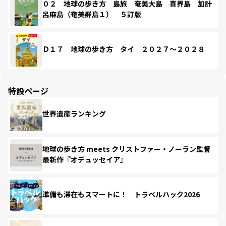
０２ 地球の歩き方 島旅 奄美大島 喜界島 加計
呂麻島（奄美群島１） ５訂版
Ｄ１７ 地球の歩き方 タイ ２０２７～２０２８
特設ページ
世界遺産ランキング
地球の歩き方 meets クリストファー・ノーラン監督
最新作『オデュッセイア』
準備も滞在もスマートに！ トラベルハック2026