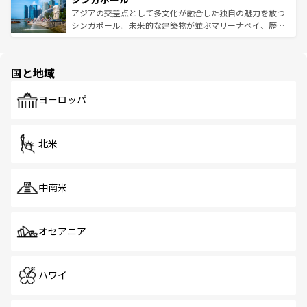
が待っている。親しみやすいタイの人々、仏教を中心とし
ており、効率よく見どころを回れるのも魅力。息をのむよ
アジアの交差点として多文化が融合した独自の魅力を放つ
た文化、そして多様な観光資源が、訪れる旅人を魅了し続
うな絶景から文化的な体験まで、香港を存分に楽しみ尽く
シンガポール。未来的な建築物が並ぶマリーナベイ、歴史
ける。 なお、新着のタイ情報は
コンテンツ一覧
を参照して
そう。 なお、新着の香港情報は
コンテンツ一覧
を参照して
と伝統を感じられるエスニックタウン、多数の緑豊かな公
ほしい。
ほしい。
園や自然保護区など、自然が調和した近代的な景観と文化
の多様性あふれるカラフルな町は、どこを歩いても新しい
国と地域
発見がある。さらに、治安のよさや充実した公共交通機関
も、旅行者にとっては魅力的なポイント。グルメも豊富
で、ホーカーズは地元の風情を楽しめる外せないスポット
ヨーロッパ
だ。訪れる人を飽きさせないシンガポールで、多様な魅力
を体感しよう。 なお、新着のシンガポール情報は
コンテン
ツ一覧
を参照してほしい。
北米
中南米
オセアニア
ハワイ