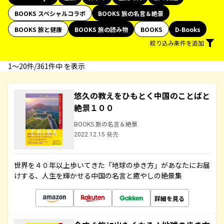
BOOKS スペシャルコラボ
BOOKS 旅の名言＆絶景
BOOKS 旅と健康
BOOKS 旅の読み物
BOOKS
D-Books
絞り込み条件を追加
1〜20件/361件中 を表示
悠久の教えをひもとく中国のことばと
絶景１００
BOOKS 旅の名言＆絶景
2022.12.15 発売
世界を４０年以上歩いてきた「地球の歩き方」があなたにお届
けする、人生を輝かせる中国の名言と癒やしの絶景集
詳細を見る