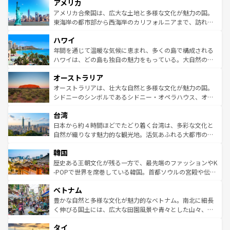
アメリカ
ンツ一覧
を参照してほしい。
の建物がそのまま残る町や、スイスならではのユニークな
博物館もあり、アルプス観光だけでなく町歩きも満喫する
アメリカ合衆国は、広大な土地と多様な文化が魅力の国。
ことができる。国民の所得が高いため物価も高いが、旅行
東海岸の都市部から西海岸のカリフォルニアまで、訪れる
者向けの交通パス提供のサービスもあり、うまく活用すれ
場所ごとに異なる風景と体験が待っている。ニューヨーク
ハワイ
ば市内交通費無料で観光を楽しむこともできる。 なお、新
のような巨大都市は、観光、ショッピング、エンターテイ
着のスイス情報は
コンテンツ一覧
を参照してほしい。
ンメントが詰まった刺激的なスポットだ。一方、アメリカ
年間を通じて温暖な気候に恵まれ、多くの島で構成される
西部には大自然が広がり、グランドキャニオンやイエロー
ハワイは、どの島も独自の魅力をもっている。大自然の神
ストーン国立公園といった絶景が堪能できる。さらに、南
秘を感じたいなら、火山が生み出した壮大な景観を誇るハ
オーストラリア
部のニューオーリンズでは、音楽と美食が融合した独特の
ワイ島は見逃せない。また、定番の観光地といえばオアフ
文化が魅力。旅行者はアメリカの各地域で異なる魅力を楽
島だが、静かな自然を求めるならマウイ島やカウアイ島が
オーストラリアは、壮大な自然と多様な文化が魅力の国。
しみながら、その多様性と豊かな歴史を感じることができ
おすすめ。エメラルドグリーンに輝く海をはじめ、豊かな
シドニーのシンボルであるシドニー・オペラハウス、オー
るだろう。車でのロードトリップや列車の旅も、アメリカ
文化や歴史が息づいている。「アロハスピリット」と呼ば
ストラリア東海岸北部に広がる大サンゴ礁地帯グレートバ
ならではの贅沢な旅のスタイルだ。 なお、新着のアメリカ
台湾
れるおもてなしの心で訪れる人々を迎えてくれるハワイの
リアリーフや大陸中央部にそびえるウルル（エアーズロッ
情報は
コンテンツ一覧
を参照してほしい。
人々、おいしいローカルフードやハワイアンミュージッ
ク）、タスマニアの美しい原生林やケアンズの熱帯雨林な
日本から約４時間ほどでたどり着く台湾は、多彩な文化と
ク、伝統的なフラダンスなど、すべてがハワイの魅力を彩
ど、見どころがたくさん。また、カフェやワイン、オージ
自然が織りなす魅力的な観光地。活気あふれる大都市の台
っている。訪れるたびに新しい発見と感動が待っているハ
ービーフなどの食文化も豊かで、美味しいものであふれて
北やノスタルジックな町並みが人気な九份（ジォウフェ
ワイを、存分に味わってほしい。 なお、新着のハワイ情報
韓国
いる。アクティビティも充実しており、サーフィンやダイ
ン）、静ひつな山岳地帯である台湾東部など、都市の喧騒
は
コンテンツ一覧
を参照してほしい。
ビング、ハイキングなど、アウトドア好きにはたまらな
と山間の静けさが共存しており、訪れる人に新しい発見と
歴史ある王朝文化が残る一方で、最先端のファッションやK
い。オーストラリアの多彩な魅力を存分に味わいつくそ
驚きをもたらしてくれる。また、奥深い台湾の食文化も魅
-POPで世界を席巻している韓国。首都ソウルの宮殿や伝統
う。 なお、新着のオーストラリア情報は
コンテンツ一覧
を
力で、夜市などの屋台グルメから高級料理、ヘルシーで美
家屋が並ぶエリアでは韓国の歴史と文化に浸ることがで
参照してほしい。
ベトナム
容にもいいと評判のスイーツなど、バラエティ豊かな料理
き、地方に足を延ばせば四季折々の自然美を楽しむことが
が味わえる。 なお、新着の台湾情報は
コンテンツ一覧
を参
できる。そして、キムチや焼肉、絶品のストリートフード
豊かな自然と多様な文化が魅力的なベトナム。南北に細長
照してほしい。
まで、さまざまな韓国料理が待っている。夜には、韓国な
く伸びる国土には、広大な田園風景や青々とした山々、世
らではのナイトライフも堪能できる。あたたかいホスピタ
界遺産に登録された壮大な自然景観が点在し、都市部では
タイ
リティに包まれながら、韓国の多彩な魅力を心ゆくまで味
急速な発展と共に伝統が息づく。ハノイの古い町並みやホ