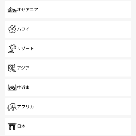
オセアニア
ハワイ
リゾート
アジア
中近東
アフリカ
日本