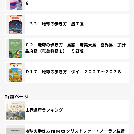
８
Ｊ３３ 地球の歩き方 墨田区
０２ 地球の歩き方 島旅 奄美大島 喜界島 加計
呂麻島（奄美群島１） ５訂版
Ｄ１７ 地球の歩き方 タイ ２０２７～２０２８
特設ページ
世界遺産ランキング
地球の歩き方 meets クリストファー・ノーラン監督