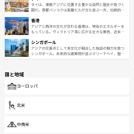
わってみてほしい。 なお、新着の韓国情報は
コンテンツ一
ーチミン市のフランス統治時代の建物も、独特の雰囲気を
タイは、東南アジアに位置する豊かな自然と歴史が息づく
覧
を参照してほしい。
醸し出している。また、バラエティの豊かさとおいしさで
国だ。首都バンコクは高層ビルが立ち並ぶ一方、伝統的な
世界中の食通を魅了してやまないベトナム料理も魅力のひ
寺院や市場がいたるところに点在し、古きよき文化と現代
香港
とつ。フォーやバインミー、ベトナムコーヒーなどは、ぜ
の活気が交差している。北部ではチェンマイなどの山岳地
ひ現地で味わいたい。どの地域を訪れてもあたたかい人々
帯で自然と触れ合い、南部ではプーケットやクラビの美し
アジアと西洋の文化が交わる香港は、特有のエネルギーを
が旅行者を迎えてくれるので、きっと忘れられない旅にな
いビーチでリゾート気分を楽しむことができる。タイ料理
もっている。ヴィクトリア湾に広がる壮大な景色、近未来
るはずだ。 なお、新着のベトナム情報は
コンテンツ一覧
を
は世界的に有名で、屋台から高級レストランまで味覚を刺
的なアートスポット、そして歴史と現代が融合した町並
参照してほしい。
シンガポール
激する。気候は一年中温暖で、どの季節にも異なる楽しみ
み、どこを訪れても感動するはず。観光スポットが密集し
が待っている。親しみやすいタイの人々、仏教を中心とし
ており、効率よく見どころを回れるのも魅力。息をのむよ
アジアの交差点として多文化が融合した独自の魅力を放つ
た文化、そして多様な観光資源が、訪れる旅人を魅了し続
うな絶景から文化的な体験まで、香港を存分に楽しみ尽く
シンガポール。未来的な建築物が並ぶマリーナベイ、歴史
ける。 なお、新着のタイ情報は
コンテンツ一覧
を参照して
そう。 なお、新着の香港情報は
コンテンツ一覧
を参照して
と伝統を感じられるエスニックタウン、多数の緑豊かな公
ほしい。
ほしい。
園や自然保護区など、自然が調和した近代的な景観と文化
の多様性あふれるカラフルな町は、どこを歩いても新しい
国と地域
発見がある。さらに、治安のよさや充実した公共交通機関
も、旅行者にとっては魅力的なポイント。グルメも豊富
で、ホーカーズは地元の風情を楽しめる外せないスポット
ヨーロッパ
だ。訪れる人を飽きさせないシンガポールで、多様な魅力
を体感しよう。 なお、新着のシンガポール情報は
コンテン
ツ一覧
を参照してほしい。
北米
中南米