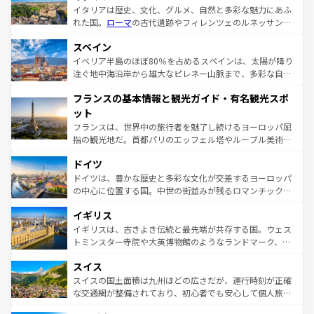
イタリアは歴史、文化、グルメ、自然と多彩な魅力にあふ
れた国。
ローマ
の古代遺跡やフィレンツェのルネッサンス
美術、ヴェネツィアの運河など、歴史あるスポットはもち
スペイン
ろん、トスカーナの美しい田園風景やアマルフィ海岸の絶
景など、自然景観も見逃せない。観光の合間には、本場の
イベリア半島のほぼ80％を占めるスペインは、太陽が降り
ピザやパスタなど、絶品のイタリア料理を堪能することも
注ぐ地中海沿岸から雄大なピレネー山脈まで、多彩な自然
できる。朝目覚めてから夜眠るまで、すべての瞬間を楽し
と文化が詰まったヨーロッパ屈指の旅行先だ。多様な地域
フランスの基本情報と観光ガイド・有名観光スポ
ませてくれるイタリアで、忘れられない旅をしてみよう！
文化が根付くこの国では、情熱的なフラメンコ、熱気あふ
なお、新着のイタリア情報は
コンテンツ一覧
を参照してほ
れる闘牛、そして美味しいタパスが生活の一部となってい
ット
しい。
る。首都マドリードの洗練された雰囲気や、バルセロナの
フランスは、世界中の旅行者を魅了し続けるヨーロッパ屈
アートに溢れた街角から、地方では古代ローマ遺跡や中世
指の観光地だ。首都パリのエッフェル塔やルーブル美術館
の城塞都市、穏やかなビーチリゾートまで多彩な表情を見
といった象徴的なスポットから、田舎町の古風な美しさま
せる。地方によって風土や気候が異なるスペインはその個
ドイツ
で、幅広い魅力が詰まっている。華麗な宮殿、歴史的な大
性で訪れる人を魅了する。 なお、新着のスペイン情報は
コ
聖堂、美しいビーチ、そして豊かな自然が、訪れる者を心
ドイツは、豊かな歴史と多彩な文化が交差するヨーロッパ
ンテンツ一覧
を参照してほしい。
から魅了する。また、フランスは美食の国としても知ら
の中心に位置する国。中世の街並みが残るロマンチック街
れ、フランス料理はユネスコ無形文化遺産にも登録されて
道から、未来を先取りするようなモダンな都市まで多様な
イギリス
いる。シャンパンの発祥地であるランス、プロヴァンスの
顔を持つこの国は、どこを歩いても飽きることがない。ベ
香り高いラベンダー畑など、多彩な楽しみ方が可能だ。さ
ルリンの文化的活気、バイエルン州のアルプスの絶景、そ
イギリスは、古きよき伝統と最先端が共存する国。ウェス
らに、パリ以外の地域にも魅力が溢れており、どの街角に
してライン川沿いのワイン畑といった風景は必見。ビール
トミンスター寺院や大英博物館のようなランドマーク、歴
も豊かな歴史と文化が息づいている。パリ以外の個性あふ
とソーセージを味わいながら地元の人と過ごす楽しい時間
史ある大学都市、美しい丘陵地帯や牧歌的な風景など、エ
れる地方に足を運ぶとそれぞれで全く異なる文化を体験で
スイス
は、お酒好きな人にはぜひ体験してほしい。 なお、新着の
リアごとに異なる魅力がある。また、優雅なアフタヌーン
きるだろう。 なお、新着のフランス情報は
コンテンツ一覧
ドイツ情報は
コンテンツ一覧
を参照してほしい。
ティー、ビール好きにはたまらない英国パブ、サッカー観
スイスの国土面積は九州ほどの広さだが、運行時刻が正確
を参照してほしい。
戦など、本場だからこそできる体験も豊富。イギリスを旅
な交通網が整備されており、初心者でも安心して個人旅行
して楽しみつくそう。 なお、新着のイギリス情報は
コンテ
を楽しめる。日本同様に時刻表どおりの旅が可能だ。中世