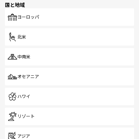
国と地域
発見がある。さらに、治安のよさや充実した公共交通機関
も、旅行者にとっては魅力的なポイント。グルメも豊富
で、ホーカーズは地元の風情を楽しめる外せないスポット
ヨーロッパ
だ。訪れる人を飽きさせないシンガポールで、多様な魅力
を体感しよう。 なお、新着のシンガポール情報は
コンテン
ツ一覧
を参照してほしい。
北米
中南米
オセアニア
ハワイ
リゾート
アジア