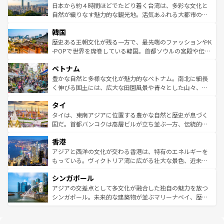
情報は
コンテンツ一覧
を参照してほしい。
人々、おいしいローカルフードやハワイアンミュージッ
ク）、タスマニアの美しい原生林やケアンズの熱帯雨林な
日本から約４時間ほどでたどり着く台湾は、多彩な文化と
ク、伝統的なフラダンスなど、すべてがハワイの魅力を彩
ど、見どころがたくさん。また、カフェやワイン、オージ
自然が織りなす魅力的な観光地。活気あふれる大都市の台
っている。訪れるたびに新しい発見と感動が待っているハ
ービーフなどの食文化も豊かで、美味しいものであふれて
北やノスタルジックな町並みが人気な九份（ジォウフェ
ワイを、存分に味わってほしい。 なお、新着のハワイ情報
韓国
いる。アクティビティも充実しており、サーフィンやダイ
ン）、静ひつな山岳地帯である台湾東部など、都市の喧騒
は
コンテンツ一覧
を参照してほしい。
ビング、ハイキングなど、アウトドア好きにはたまらな
と山間の静けさが共存しており、訪れる人に新しい発見と
歴史ある王朝文化が残る一方で、最先端のファッションやK
い。オーストラリアの多彩な魅力を存分に味わいつくそ
驚きをもたらしてくれる。また、奥深い台湾の食文化も魅
-POPで世界を席巻している韓国。首都ソウルの宮殿や伝統
う。 なお、新着のオーストラリア情報は
コンテンツ一覧
を
力で、夜市などの屋台グルメから高級料理、ヘルシーで美
家屋が並ぶエリアでは韓国の歴史と文化に浸ることがで
参照してほしい。
ベトナム
容にもいいと評判のスイーツなど、バラエティ豊かな料理
き、地方に足を延ばせば四季折々の自然美を楽しむことが
が味わえる。 なお、新着の台湾情報は
コンテンツ一覧
を参
できる。そして、キムチや焼肉、絶品のストリートフード
豊かな自然と多様な文化が魅力的なベトナム。南北に細長
照してほしい。
まで、さまざまな韓国料理が待っている。夜には、韓国な
く伸びる国土には、広大な田園風景や青々とした山々、世
らではのナイトライフも堪能できる。あたたかいホスピタ
界遺産に登録された壮大な自然景観が点在し、都市部では
タイ
リティに包まれながら、韓国の多彩な魅力を心ゆくまで味
急速な発展と共に伝統が息づく。ハノイの古い町並みやホ
わってみてほしい。 なお、新着の韓国情報は
コンテンツ一
ーチミン市のフランス統治時代の建物も、独特の雰囲気を
タイは、東南アジアに位置する豊かな自然と歴史が息づく
覧
を参照してほしい。
醸し出している。また、バラエティの豊かさとおいしさで
国だ。首都バンコクは高層ビルが立ち並ぶ一方、伝統的な
世界中の食通を魅了してやまないベトナム料理も魅力のひ
寺院や市場がいたるところに点在し、古きよき文化と現代
香港
とつ。フォーやバインミー、ベトナムコーヒーなどは、ぜ
の活気が交差している。北部ではチェンマイなどの山岳地
ひ現地で味わいたい。どの地域を訪れてもあたたかい人々
帯で自然と触れ合い、南部ではプーケットやクラビの美し
アジアと西洋の文化が交わる香港は、特有のエネルギーを
が旅行者を迎えてくれるので、きっと忘れられない旅にな
いビーチでリゾート気分を楽しむことができる。タイ料理
もっている。ヴィクトリア湾に広がる壮大な景色、近未来
るはずだ。 なお、新着のベトナム情報は
コンテンツ一覧
を
は世界的に有名で、屋台から高級レストランまで味覚を刺
的なアートスポット、そして歴史と現代が融合した町並
参照してほしい。
シンガポール
激する。気候は一年中温暖で、どの季節にも異なる楽しみ
み、どこを訪れても感動するはず。観光スポットが密集し
が待っている。親しみやすいタイの人々、仏教を中心とし
ており、効率よく見どころを回れるのも魅力。息をのむよ
アジアの交差点として多文化が融合した独自の魅力を放つ
た文化、そして多様な観光資源が、訪れる旅人を魅了し続
うな絶景から文化的な体験まで、香港を存分に楽しみ尽く
シンガポール。未来的な建築物が並ぶマリーナベイ、歴史
ける。 なお、新着のタイ情報は
コンテンツ一覧
を参照して
そう。 なお、新着の香港情報は
コンテンツ一覧
を参照して
と伝統を感じられるエスニックタウン、多数の緑豊かな公
ほしい。
ほしい。
園や自然保護区など、自然が調和した近代的な景観と文化
の多様性あふれるカラフルな町は、どこを歩いても新しい