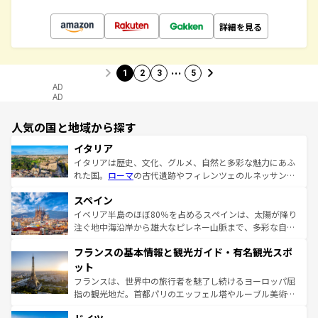
詳細を見る
…
1
2
3
5
AD
AD
人気の国と地域から探す
イタリア
イタリアは歴史、文化、グルメ、自然と多彩な魅力にあふ
れた国。
ローマ
の古代遺跡やフィレンツェのルネッサンス
美術、ヴェネツィアの運河など、歴史あるスポットはもち
スペイン
ろん、トスカーナの美しい田園風景やアマルフィ海岸の絶
景など、自然景観も見逃せない。観光の合間には、本場の
イベリア半島のほぼ80％を占めるスペインは、太陽が降り
ピザやパスタなど、絶品のイタリア料理を堪能することも
注ぐ地中海沿岸から雄大なピレネー山脈まで、多彩な自然
できる。朝目覚めてから夜眠るまで、すべての瞬間を楽し
と文化が詰まったヨーロッパ屈指の旅行先だ。多様な地域
フランスの基本情報と観光ガイド・有名観光スポ
ませてくれるイタリアで、忘れられない旅をしてみよう！
文化が根付くこの国では、情熱的なフラメンコ、熱気あふ
なお、新着のイタリア情報は
コンテンツ一覧
を参照してほ
れる闘牛、そして美味しいタパスが生活の一部となってい
ット
しい。
る。首都マドリードの洗練された雰囲気や、バルセロナの
フランスは、世界中の旅行者を魅了し続けるヨーロッパ屈
アートに溢れた街角から、地方では古代ローマ遺跡や中世
指の観光地だ。首都パリのエッフェル塔やルーブル美術館
の城塞都市、穏やかなビーチリゾートまで多彩な表情を見
といった象徴的なスポットから、田舎町の古風な美しさま
せる。地方によって風土や気候が異なるスペインはその個