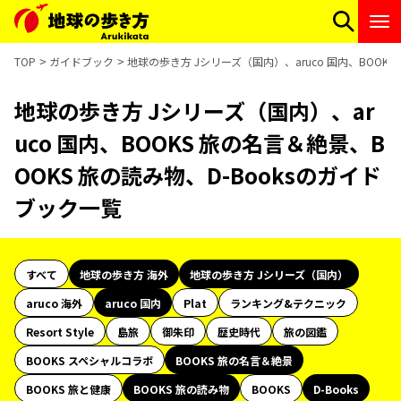
TOP
ガイドブック
地球の歩き方 Jシリーズ（国内）、aruco 国内、BOOKS
地球の歩き方 Jシリーズ（国内）、ar
uco 国内、BOOKS 旅の名言＆絶景、B
OOKS 旅の読み物、D-Booksのガイド
ブック一覧
すべて
地球の歩き方 海外
地球の歩き方 Jシリーズ（国内）
aruco 海外
aruco 国内
Plat
ランキング&テクニック
Resort Style
島旅
御朱印
歴史時代
旅の図鑑
BOOKS スペシャルコラボ
BOOKS 旅の名言＆絶景
BOOKS 旅と健康
BOOKS 旅の読み物
BOOKS
D-Books