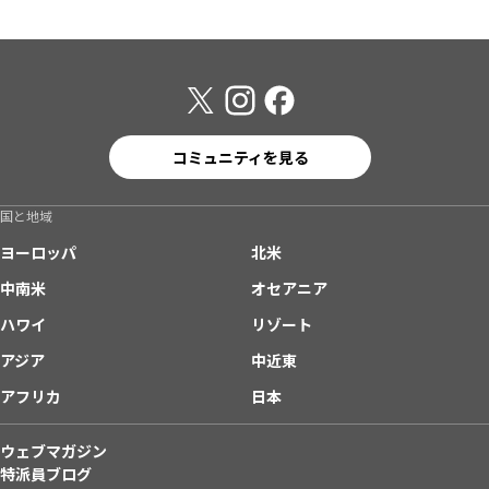
コミュニティを見る
国と地域
ヨーロッパ
北米
中南米
オセアニア
ハワイ
リゾート
アジア
中近東
アフリカ
日本
ウェブマガジン
特派員ブログ