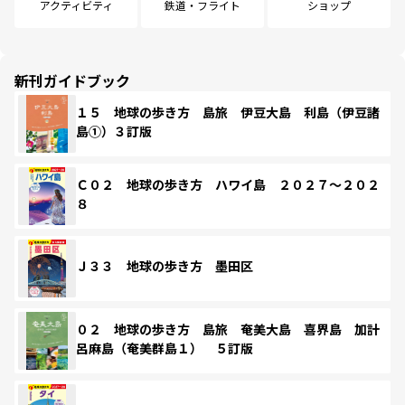
アクティビティ
鉄道・フライト
ショップ
新刊ガイドブック
１５ 地球の歩き方 島旅 伊豆大島 利島（伊豆諸
島①）３訂版
Ｃ０２ 地球の歩き方 ハワイ島 ２０２７～２０２
８
Ｊ３３ 地球の歩き方 墨田区
０２ 地球の歩き方 島旅 奄美大島 喜界島 加計
呂麻島（奄美群島１） ５訂版