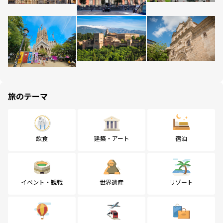
旅のテーマ
飲食
建築・アート
宿泊
イベント・観戦
世界遺産
リゾート