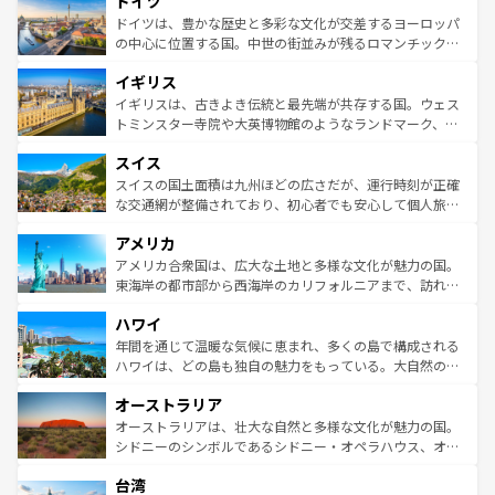
ドイツ
で、幅広い魅力が詰まっている。華麗な宮殿、歴史的な大
性で訪れる人を魅了する。 なお、新着のスペイン情報は
コ
聖堂、美しいビーチ、そして豊かな自然が、訪れる者を心
ドイツは、豊かな歴史と多彩な文化が交差するヨーロッパ
ンテンツ一覧
を参照してほしい。
から魅了する。また、フランスは美食の国としても知ら
の中心に位置する国。中世の街並みが残るロマンチック街
れ、フランス料理はユネスコ無形文化遺産にも登録されて
道から、未来を先取りするようなモダンな都市まで多様な
イギリス
いる。シャンパンの発祥地であるランス、プロヴァンスの
顔を持つこの国は、どこを歩いても飽きることがない。ベ
香り高いラベンダー畑など、多彩な楽しみ方が可能だ。さ
ルリンの文化的活気、バイエルン州のアルプスの絶景、そ
イギリスは、古きよき伝統と最先端が共存する国。ウェス
らに、パリ以外の地域にも魅力が溢れており、どの街角に
してライン川沿いのワイン畑といった風景は必見。ビール
トミンスター寺院や大英博物館のようなランドマーク、歴
も豊かな歴史と文化が息づいている。パリ以外の個性あふ
とソーセージを味わいながら地元の人と過ごす楽しい時間
史ある大学都市、美しい丘陵地帯や牧歌的な風景など、エ
れる地方に足を運ぶとそれぞれで全く異なる文化を体験で
スイス
は、お酒好きな人にはぜひ体験してほしい。 なお、新着の
リアごとに異なる魅力がある。また、優雅なアフタヌーン
きるだろう。 なお、新着のフランス情報は
コンテンツ一覧
ドイツ情報は
コンテンツ一覧
を参照してほしい。
ティー、ビール好きにはたまらない英国パブ、サッカー観
スイスの国土面積は九州ほどの広さだが、運行時刻が正確
を参照してほしい。
戦など、本場だからこそできる体験も豊富。イギリスを旅
な交通網が整備されており、初心者でも安心して個人旅行
して楽しみつくそう。 なお、新着のイギリス情報は
コンテ
を楽しめる。日本同様に時刻表どおりの旅が可能だ。中世
アメリカ
ンツ一覧
を参照してほしい。
の建物がそのまま残る町や、スイスならではのユニークな
博物館もあり、アルプス観光だけでなく町歩きも満喫する
アメリカ合衆国は、広大な土地と多様な文化が魅力の国。
ことができる。国民の所得が高いため物価も高いが、旅行
東海岸の都市部から西海岸のカリフォルニアまで、訪れる
者向けの交通パス提供のサービスもあり、うまく活用すれ
場所ごとに異なる風景と体験が待っている。ニューヨーク
ハワイ
ば市内交通費無料で観光を楽しむこともできる。 なお、新
のような巨大都市は、観光、ショッピング、エンターテイ
着のスイス情報は
コンテンツ一覧
を参照してほしい。
ンメントが詰まった刺激的なスポットだ。一方、アメリカ
年間を通じて温暖な気候に恵まれ、多くの島で構成される
西部には大自然が広がり、グランドキャニオンやイエロー
ハワイは、どの島も独自の魅力をもっている。大自然の神
ストーン国立公園といった絶景が堪能できる。さらに、南
秘を感じたいなら、火山が生み出した壮大な景観を誇るハ
オーストラリア
部のニューオーリンズでは、音楽と美食が融合した独特の
ワイ島は見逃せない。また、定番の観光地といえばオアフ
文化が魅力。旅行者はアメリカの各地域で異なる魅力を楽
島だが、静かな自然を求めるならマウイ島やカウアイ島が
オーストラリアは、壮大な自然と多様な文化が魅力の国。
しみながら、その多様性と豊かな歴史を感じることができ
おすすめ。エメラルドグリーンに輝く海をはじめ、豊かな
シドニーのシンボルであるシドニー・オペラハウス、オー
るだろう。車でのロードトリップや列車の旅も、アメリカ
文化や歴史が息づいている。「アロハスピリット」と呼ば
ストラリア東海岸北部に広がる大サンゴ礁地帯グレートバ
ならではの贅沢な旅のスタイルだ。 なお、新着のアメリカ
台湾
れるおもてなしの心で訪れる人々を迎えてくれるハワイの
リアリーフや大陸中央部にそびえるウルル（エアーズロッ