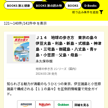
BOOKS 旅と健康
BOOKS 旅の読み物
BOOKS
D-Books
絞り込み条件を追加
121〜140件/141件中 を表示
Ｊ１４ 地球の歩き方 東京の島々
伊豆大島・利島・新島・式根島・神津
島・三宅島・御蔵島・八丈島・青ヶ
島・小笠原―父島・母島―
永久保存版
地球の歩き方 Jシリーズ（国内）
2024.03.28 発売
知られざる魅力が満載のもうひとつの東京、伊豆諸島と小笠原
諸島で構成される【１１の島々】を圧倒的情報量で完全ガイ
ド。
詳細を見る