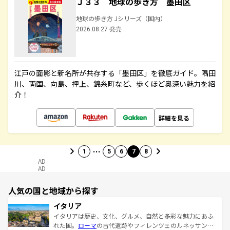
Ｊ３３ 地球の歩き方 墨田区
地球の歩き方 Jシリーズ（国内）
2026.08.27 発売
江戸の面影と新名所が共存する「墨田区」を徹底ガイド。隅田
川、両国、向島、押上、錦糸町など、歩くほど奥深い魅力を紹
介！
詳細を見る
…
1
5
6
7
8
AD
AD
人気の国と地域から探す
イタリア
イタリアは歴史、文化、グルメ、自然と多彩な魅力にあふ
れた国。
ローマ
の古代遺跡やフィレンツェのルネッサンス