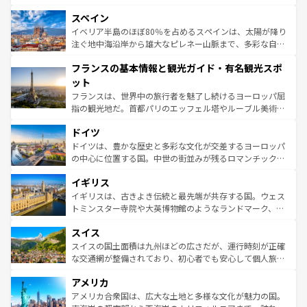
美術、ヴェネツィアの運河など、歴史あるスポットはもち
スペイン
ろん、トスカーナの美しい田園風景やアマルフィ海岸の絶
景など、自然景観も見逃せない。観光の合間には、本場の
イベリア半島のほぼ80％を占めるスペインは、太陽が降り
ピザやパスタなど、絶品のイタリア料理を堪能することも
注ぐ地中海沿岸から雄大なピレネー山脈まで、多彩な自然
できる。朝目覚めてから夜眠るまで、すべての瞬間を楽し
と文化が詰まったヨーロッパ屈指の旅行先だ。多様な地域
フランスの基本情報と観光ガイド・有名観光スポ
ませてくれるイタリアで、忘れられない旅をしてみよう！
文化が根付くこの国では、情熱的なフラメンコ、熱気あふ
なお、新着のイタリア情報は
コンテンツ一覧
を参照してほ
れる闘牛、そして美味しいタパスが生活の一部となってい
ット
しい。
る。首都マドリードの洗練された雰囲気や、バルセロナの
フランスは、世界中の旅行者を魅了し続けるヨーロッパ屈
アートに溢れた街角から、地方では古代ローマ遺跡や中世
指の観光地だ。首都パリのエッフェル塔やルーブル美術館
の城塞都市、穏やかなビーチリゾートまで多彩な表情を見
といった象徴的なスポットから、田舎町の古風な美しさま
せる。地方によって風土や気候が異なるスペインはその個
ドイツ
で、幅広い魅力が詰まっている。華麗な宮殿、歴史的な大
性で訪れる人を魅了する。 なお、新着のスペイン情報は
コ
聖堂、美しいビーチ、そして豊かな自然が、訪れる者を心
ドイツは、豊かな歴史と多彩な文化が交差するヨーロッパ
ンテンツ一覧
を参照してほしい。
から魅了する。また、フランスは美食の国としても知ら
の中心に位置する国。中世の街並みが残るロマンチック街
れ、フランス料理はユネスコ無形文化遺産にも登録されて
道から、未来を先取りするようなモダンな都市まで多様な
イギリス
いる。シャンパンの発祥地であるランス、プロヴァンスの
顔を持つこの国は、どこを歩いても飽きることがない。ベ
香り高いラベンダー畑など、多彩な楽しみ方が可能だ。さ
ルリンの文化的活気、バイエルン州のアルプスの絶景、そ
イギリスは、古きよき伝統と最先端が共存する国。ウェス
らに、パリ以外の地域にも魅力が溢れており、どの街角に
してライン川沿いのワイン畑といった風景は必見。ビール
トミンスター寺院や大英博物館のようなランドマーク、歴
も豊かな歴史と文化が息づいている。パリ以外の個性あふ
とソーセージを味わいながら地元の人と過ごす楽しい時間
史ある大学都市、美しい丘陵地帯や牧歌的な風景など、エ
れる地方に足を運ぶとそれぞれで全く異なる文化を体験で
スイス
は、お酒好きな人にはぜひ体験してほしい。 なお、新着の
リアごとに異なる魅力がある。また、優雅なアフタヌーン
きるだろう。 なお、新着のフランス情報は
コンテンツ一覧
ドイツ情報は
コンテンツ一覧
を参照してほしい。
ティー、ビール好きにはたまらない英国パブ、サッカー観
スイスの国土面積は九州ほどの広さだが、運行時刻が正確
を参照してほしい。
戦など、本場だからこそできる体験も豊富。イギリスを旅
な交通網が整備されており、初心者でも安心して個人旅行
して楽しみつくそう。 なお、新着のイギリス情報は
コンテ
を楽しめる。日本同様に時刻表どおりの旅が可能だ。中世
アメリカ
ンツ一覧
を参照してほしい。
の建物がそのまま残る町や、スイスならではのユニークな
博物館もあり、アルプス観光だけでなく町歩きも満喫する
アメリカ合衆国は、広大な土地と多様な文化が魅力の国。