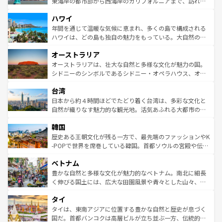
ことができる。国民の所得が高いため物価も高いが、旅行
東海岸の都市部から西海岸のカリフォルニアまで、訪れる
者向けの交通パス提供のサービスもあり、うまく活用すれ
場所ごとに異なる風景と体験が待っている。ニューヨーク
ハワイ
ば市内交通費無料で観光を楽しむこともできる。 なお、新
のような巨大都市は、観光、ショッピング、エンターテイ
着のスイス情報は
コンテンツ一覧
を参照してほしい。
ンメントが詰まった刺激的なスポットだ。一方、アメリカ
年間を通じて温暖な気候に恵まれ、多くの島で構成される
西部には大自然が広がり、グランドキャニオンやイエロー
ハワイは、どの島も独自の魅力をもっている。大自然の神
ストーン国立公園といった絶景が堪能できる。さらに、南
秘を感じたいなら、火山が生み出した壮大な景観を誇るハ
オーストラリア
部のニューオーリンズでは、音楽と美食が融合した独特の
ワイ島は見逃せない。また、定番の観光地といえばオアフ
文化が魅力。旅行者はアメリカの各地域で異なる魅力を楽
島だが、静かな自然を求めるならマウイ島やカウアイ島が
オーストラリアは、壮大な自然と多様な文化が魅力の国。
しみながら、その多様性と豊かな歴史を感じることができ
おすすめ。エメラルドグリーンに輝く海をはじめ、豊かな
シドニーのシンボルであるシドニー・オペラハウス、オー
るだろう。車でのロードトリップや列車の旅も、アメリカ
文化や歴史が息づいている。「アロハスピリット」と呼ば
ストラリア東海岸北部に広がる大サンゴ礁地帯グレートバ
ならではの贅沢な旅のスタイルだ。 なお、新着のアメリカ
台湾
れるおもてなしの心で訪れる人々を迎えてくれるハワイの
リアリーフや大陸中央部にそびえるウルル（エアーズロッ
情報は
コンテンツ一覧
を参照してほしい。
人々、おいしいローカルフードやハワイアンミュージッ
ク）、タスマニアの美しい原生林やケアンズの熱帯雨林な
日本から約４時間ほどでたどり着く台湾は、多彩な文化と
ク、伝統的なフラダンスなど、すべてがハワイの魅力を彩
ど、見どころがたくさん。また、カフェやワイン、オージ
自然が織りなす魅力的な観光地。活気あふれる大都市の台
っている。訪れるたびに新しい発見と感動が待っているハ
ービーフなどの食文化も豊かで、美味しいものであふれて
北やノスタルジックな町並みが人気な九份（ジォウフェ
ワイを、存分に味わってほしい。 なお、新着のハワイ情報
韓国
いる。アクティビティも充実しており、サーフィンやダイ
ン）、静ひつな山岳地帯である台湾東部など、都市の喧騒
は
コンテンツ一覧
を参照してほしい。
ビング、ハイキングなど、アウトドア好きにはたまらな
と山間の静けさが共存しており、訪れる人に新しい発見と
歴史ある王朝文化が残る一方で、最先端のファッションやK
い。オーストラリアの多彩な魅力を存分に味わいつくそ
驚きをもたらしてくれる。また、奥深い台湾の食文化も魅
-POPで世界を席巻している韓国。首都ソウルの宮殿や伝統
う。 なお、新着のオーストラリア情報は
コンテンツ一覧
を
力で、夜市などの屋台グルメから高級料理、ヘルシーで美
家屋が並ぶエリアでは韓国の歴史と文化に浸ることがで
参照してほしい。
ベトナム
容にもいいと評判のスイーツなど、バラエティ豊かな料理
き、地方に足を延ばせば四季折々の自然美を楽しむことが
が味わえる。 なお、新着の台湾情報は
コンテンツ一覧
を参
できる。そして、キムチや焼肉、絶品のストリートフード
豊かな自然と多様な文化が魅力的なベトナム。南北に細長
照してほしい。
まで、さまざまな韓国料理が待っている。夜には、韓国な
く伸びる国土には、広大な田園風景や青々とした山々、世
らではのナイトライフも堪能できる。あたたかいホスピタ
界遺産に登録された壮大な自然景観が点在し、都市部では
タイ
リティに包まれながら、韓国の多彩な魅力を心ゆくまで味
急速な発展と共に伝統が息づく。ハノイの古い町並みやホ
わってみてほしい。 なお、新着の韓国情報は
コンテンツ一
ーチミン市のフランス統治時代の建物も、独特の雰囲気を
タイは、東南アジアに位置する豊かな自然と歴史が息づく
覧
を参照してほしい。
醸し出している。また、バラエティの豊かさとおいしさで
国だ。首都バンコクは高層ビルが立ち並ぶ一方、伝統的な