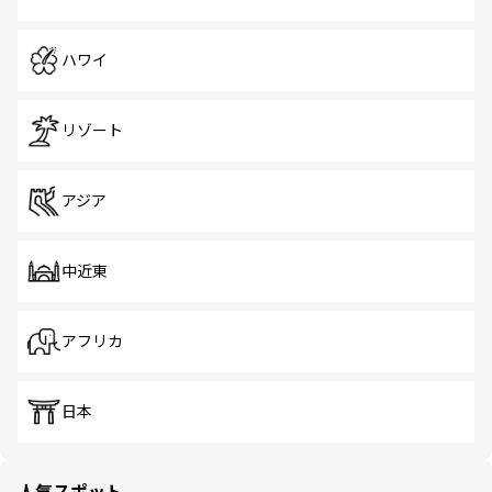
ハワイ
リゾート
アジア
中近東
アフリカ
日本
人気スポット