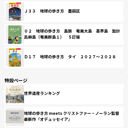
Ｊ３３ 地球の歩き方 墨田区
０２ 地球の歩き方 島旅 奄美大島 喜界島 加計
呂麻島（奄美群島１） ５訂版
Ｄ１７ 地球の歩き方 タイ ２０２７～２０２８
特設ページ
世界遺産ランキング
地球の歩き方 meets クリストファー・ノーラン監督
最新作『オデュッセイア』