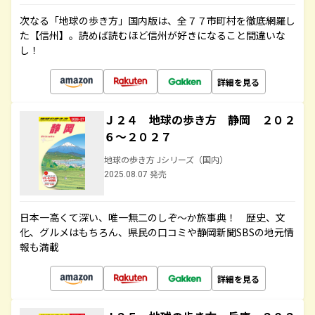
次なる「地球の歩き方」国内版は、全７７市町村を徹底網羅し
た【信州】。読めば読むほど信州が好きになること間違いな
し！
詳細を見る
Ｊ２４ 地球の歩き方 静岡 ２０２
６～２０２７
地球の歩き方 Jシリーズ（国内）
2025.08.07 発売
日本一高くて深い、唯一無二のしぞ～か旅事典！ 歴史、文
化、グルメはもちろん、県民の口コミや静岡新聞SBSの地元情
報も満載
詳細を見る