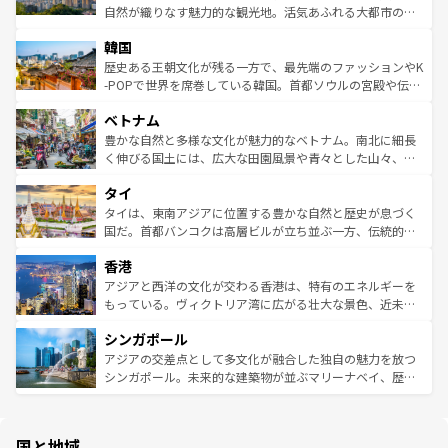
ク、伝統的なフラダンスなど、すべてがハワイの魅力を彩
ど、見どころがたくさん。また、カフェやワイン、オージ
自然が織りなす魅力的な観光地。活気あふれる大都市の台
っている。訪れるたびに新しい発見と感動が待っているハ
ービーフなどの食文化も豊かで、美味しいものであふれて
北やノスタルジックな町並みが人気な九份（ジォウフェ
ワイを、存分に味わってほしい。 なお、新着のハワイ情報
韓国
いる。アクティビティも充実しており、サーフィンやダイ
ン）、静ひつな山岳地帯である台湾東部など、都市の喧騒
は
コンテンツ一覧
を参照してほしい。
ビング、ハイキングなど、アウトドア好きにはたまらな
と山間の静けさが共存しており、訪れる人に新しい発見と
歴史ある王朝文化が残る一方で、最先端のファッションやK
い。オーストラリアの多彩な魅力を存分に味わいつくそ
驚きをもたらしてくれる。また、奥深い台湾の食文化も魅
-POPで世界を席巻している韓国。首都ソウルの宮殿や伝統
う。 なお、新着のオーストラリア情報は
コンテンツ一覧
を
力で、夜市などの屋台グルメから高級料理、ヘルシーで美
家屋が並ぶエリアでは韓国の歴史と文化に浸ることがで
参照してほしい。
ベトナム
容にもいいと評判のスイーツなど、バラエティ豊かな料理
き、地方に足を延ばせば四季折々の自然美を楽しむことが
が味わえる。 なお、新着の台湾情報は
コンテンツ一覧
を参
できる。そして、キムチや焼肉、絶品のストリートフード
豊かな自然と多様な文化が魅力的なベトナム。南北に細長
照してほしい。
まで、さまざまな韓国料理が待っている。夜には、韓国な
く伸びる国土には、広大な田園風景や青々とした山々、世
らではのナイトライフも堪能できる。あたたかいホスピタ
界遺産に登録された壮大な自然景観が点在し、都市部では
タイ
リティに包まれながら、韓国の多彩な魅力を心ゆくまで味
急速な発展と共に伝統が息づく。ハノイの古い町並みやホ
わってみてほしい。 なお、新着の韓国情報は
コンテンツ一
ーチミン市のフランス統治時代の建物も、独特の雰囲気を
タイは、東南アジアに位置する豊かな自然と歴史が息づく
覧
を参照してほしい。
醸し出している。また、バラエティの豊かさとおいしさで
国だ。首都バンコクは高層ビルが立ち並ぶ一方、伝統的な
世界中の食通を魅了してやまないベトナム料理も魅力のひ
寺院や市場がいたるところに点在し、古きよき文化と現代
香港
とつ。フォーやバインミー、ベトナムコーヒーなどは、ぜ
の活気が交差している。北部ではチェンマイなどの山岳地
ひ現地で味わいたい。どの地域を訪れてもあたたかい人々
帯で自然と触れ合い、南部ではプーケットやクラビの美し
アジアと西洋の文化が交わる香港は、特有のエネルギーを
が旅行者を迎えてくれるので、きっと忘れられない旅にな
いビーチでリゾート気分を楽しむことができる。タイ料理
もっている。ヴィクトリア湾に広がる壮大な景色、近未来
るはずだ。 なお、新着のベトナム情報は
コンテンツ一覧
を
は世界的に有名で、屋台から高級レストランまで味覚を刺
的なアートスポット、そして歴史と現代が融合した町並
参照してほしい。
シンガポール
激する。気候は一年中温暖で、どの季節にも異なる楽しみ
み、どこを訪れても感動するはず。観光スポットが密集し
が待っている。親しみやすいタイの人々、仏教を中心とし
ており、効率よく見どころを回れるのも魅力。息をのむよ
アジアの交差点として多文化が融合した独自の魅力を放つ
た文化、そして多様な観光資源が、訪れる旅人を魅了し続
うな絶景から文化的な体験まで、香港を存分に楽しみ尽く
シンガポール。未来的な建築物が並ぶマリーナベイ、歴史
ける。 なお、新着のタイ情報は
コンテンツ一覧
を参照して
そう。 なお、新着の香港情報は
コンテンツ一覧
を参照して
と伝統を感じられるエスニックタウン、多数の緑豊かな公
ほしい。
ほしい。
園や自然保護区など、自然が調和した近代的な景観と文化
の多様性あふれるカラフルな町は、どこを歩いても新しい
国と地域