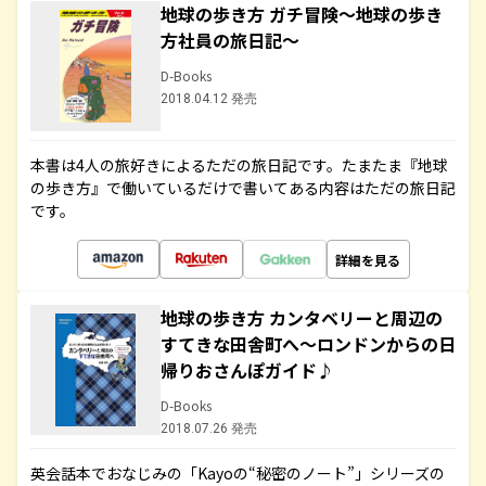
地球の歩き方 ガチ冒険～地球の歩き
方社員の旅日記～
D-Books
2018.04.12 発売
本書は4人の旅好きによるただの旅日記です。たまたま『地球
の歩き方』で働いているだけで書いてある内容はただの旅日記
です。
詳細を見る
地球の歩き方 カンタベリーと周辺の
すてきな田舎町へ～ロンドンからの日
帰りおさんぽガイド♪
D-Books
2018.07.26 発売
英会話本でおなじみの「Kayoの“秘密のノート”」シリーズの