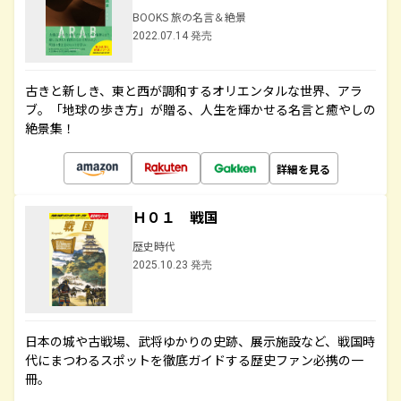
BOOKS 旅の名言＆絶景
2022.07.14 発売
古きと新しき、東と西が調和するオリエンタルな世界、アラ
ブ。「地球の歩き方」が贈る、人生を輝かせる名言と癒やしの
絶景集！
詳細を見る
Ｈ０１ 戦国
歴史時代
2025.10.23 発売
日本の城や古戦場、武将ゆかりの史跡、展示施設など、戦国時
代にまつわるスポットを徹底ガイドする歴史ファン必携の一
冊。