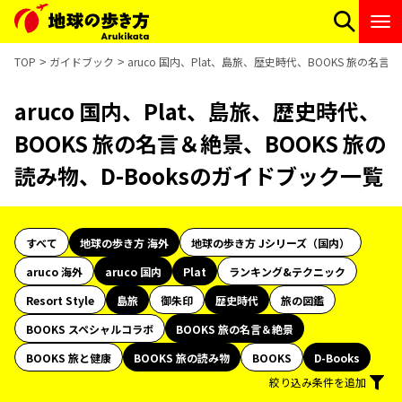
TOP
ガイドブック
aruco 国内、Plat、島旅、歴史時代、BOOKS 旅の名言
aruco 国内、Plat、島旅、歴史時代、
BOOKS 旅の名言＆絶景、BOOKS 旅の
読み物、D-Booksのガイドブック一覧
すべて
地球の歩き方 海外
地球の歩き方 Jシリーズ（国内）
aruco 海外
aruco 国内
Plat
ランキング&テクニック
Resort Style
島旅
御朱印
歴史時代
旅の図鑑
BOOKS スペシャルコラボ
BOOKS 旅の名言＆絶景
BOOKS 旅と健康
BOOKS 旅の読み物
BOOKS
D-Books
絞り込み条件を追加