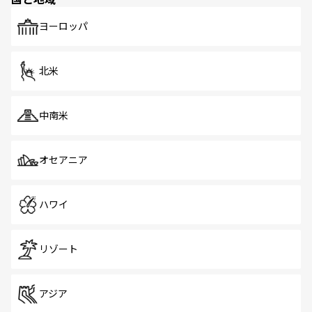
発見がある。さらに、治安のよさや充実した公共交通機関
も、旅行者にとっては魅力的なポイント。グルメも豊富
で、ホーカーズは地元の風情を楽しめる外せないスポット
ヨーロッパ
だ。訪れる人を飽きさせないシンガポールで、多様な魅力
を体感しよう。 なお、新着のシンガポール情報は
コンテン
ツ一覧
を参照してほしい。
北米
中南米
オセアニア
ハワイ
リゾート
アジア