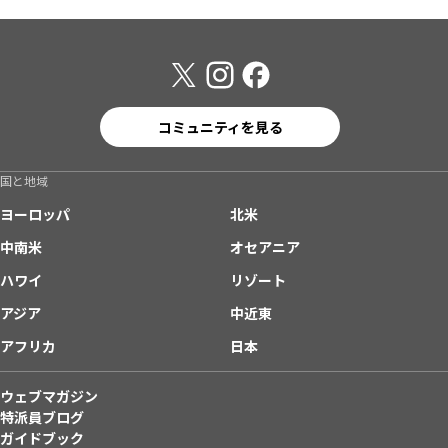
コミュニティを見る
国と地域
ヨーロッパ
北米
中南米
オセアニア
ハワイ
リゾート
アジア
中近東
アフリカ
日本
ウェブマガジン
特派員ブログ
ガイドブック