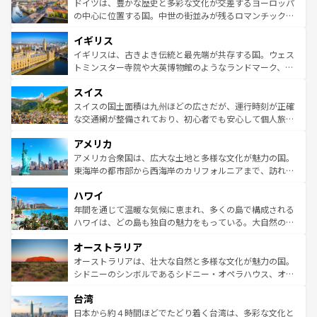
聖堂、美しいビーチ、そして豊かな自然が、訪れる者を心
ドイツは、豊かな歴史と多彩な文化が交差するヨーロッパ
ンテンツ一覧
を参照してほしい。
から魅了する。また、フランスは美食の国としても知ら
の中心に位置する国。中世の街並みが残るロマンチック街
れ、フランス料理はユネスコ無形文化遺産にも登録されて
道から、未来を先取りするようなモダンな都市まで多様な
イギリス
いる。シャンパンの発祥地であるランス、プロヴァンスの
顔を持つこの国は、どこを歩いても飽きることがない。ベ
香り高いラベンダー畑など、多彩な楽しみ方が可能だ。さ
ルリンの文化的活気、バイエルン州のアルプスの絶景、そ
イギリスは、古きよき伝統と最先端が共存する国。ウェス
らに、パリ以外の地域にも魅力が溢れており、どの街角に
してライン川沿いのワイン畑といった風景は必見。ビール
トミンスター寺院や大英博物館のようなランドマーク、歴
も豊かな歴史と文化が息づいている。パリ以外の個性あふ
とソーセージを味わいながら地元の人と過ごす楽しい時間
史ある大学都市、美しい丘陵地帯や牧歌的な風景など、エ
れる地方に足を運ぶとそれぞれで全く異なる文化を体験で
スイス
は、お酒好きな人にはぜひ体験してほしい。 なお、新着の
リアごとに異なる魅力がある。また、優雅なアフタヌーン
きるだろう。 なお、新着のフランス情報は
コンテンツ一覧
ドイツ情報は
コンテンツ一覧
を参照してほしい。
ティー、ビール好きにはたまらない英国パブ、サッカー観
スイスの国土面積は九州ほどの広さだが、運行時刻が正確
を参照してほしい。
戦など、本場だからこそできる体験も豊富。イギリスを旅
な交通網が整備されており、初心者でも安心して個人旅行
して楽しみつくそう。 なお、新着のイギリス情報は
コンテ
を楽しめる。日本同様に時刻表どおりの旅が可能だ。中世
アメリカ
ンツ一覧
を参照してほしい。
の建物がそのまま残る町や、スイスならではのユニークな
博物館もあり、アルプス観光だけでなく町歩きも満喫する
アメリカ合衆国は、広大な土地と多様な文化が魅力の国。
ことができる。国民の所得が高いため物価も高いが、旅行
東海岸の都市部から西海岸のカリフォルニアまで、訪れる
者向けの交通パス提供のサービスもあり、うまく活用すれ
場所ごとに異なる風景と体験が待っている。ニューヨーク
ハワイ
ば市内交通費無料で観光を楽しむこともできる。 なお、新
のような巨大都市は、観光、ショッピング、エンターテイ
着のスイス情報は
コンテンツ一覧
を参照してほしい。
ンメントが詰まった刺激的なスポットだ。一方、アメリカ
年間を通じて温暖な気候に恵まれ、多くの島で構成される
西部には大自然が広がり、グランドキャニオンやイエロー
ハワイは、どの島も独自の魅力をもっている。大自然の神
ストーン国立公園といった絶景が堪能できる。さらに、南
秘を感じたいなら、火山が生み出した壮大な景観を誇るハ
オーストラリア
部のニューオーリンズでは、音楽と美食が融合した独特の
ワイ島は見逃せない。また、定番の観光地といえばオアフ
文化が魅力。旅行者はアメリカの各地域で異なる魅力を楽
島だが、静かな自然を求めるならマウイ島やカウアイ島が
オーストラリアは、壮大な自然と多様な文化が魅力の国。
しみながら、その多様性と豊かな歴史を感じることができ
おすすめ。エメラルドグリーンに輝く海をはじめ、豊かな
シドニーのシンボルであるシドニー・オペラハウス、オー
るだろう。車でのロードトリップや列車の旅も、アメリカ
文化や歴史が息づいている。「アロハスピリット」と呼ば
ストラリア東海岸北部に広がる大サンゴ礁地帯グレートバ
ならではの贅沢な旅のスタイルだ。 なお、新着のアメリカ
台湾
れるおもてなしの心で訪れる人々を迎えてくれるハワイの
リアリーフや大陸中央部にそびえるウルル（エアーズロッ
情報は
コンテンツ一覧
を参照してほしい。
人々、おいしいローカルフードやハワイアンミュージッ
ク）、タスマニアの美しい原生林やケアンズの熱帯雨林な
日本から約４時間ほどでたどり着く台湾は、多彩な文化と