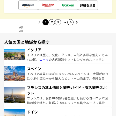
詳細を見る
…
1
2
3
6
AD
AD
人気の国と地域から探す
イタリア
イタリアは歴史、文化、グルメ、自然と多彩な魅力にあふ
れた国。
ローマ
の古代遺跡やフィレンツェのルネッサンス
美術、ヴェネツィアの運河など、歴史あるスポットはもち
スペイン
ろん、トスカーナの美しい田園風景やアマルフィ海岸の絶
景など、自然景観も見逃せない。観光の合間には、本場の
イベリア半島のほぼ80％を占めるスペインは、太陽が降り
ピザやパスタなど、絶品のイタリア料理を堪能することも
注ぐ地中海沿岸から雄大なピレネー山脈まで、多彩な自然
できる。朝目覚めてから夜眠るまで、すべての瞬間を楽し
と文化が詰まったヨーロッパ屈指の旅行先だ。多様な地域
フランスの基本情報と観光ガイド・有名観光スポ
ませてくれるイタリアで、忘れられない旅をしてみよう！
文化が根付くこの国では、情熱的なフラメンコ、熱気あふ
なお、新着のイタリア情報は
コンテンツ一覧
を参照してほ
れる闘牛、そして美味しいタパスが生活の一部となってい
ット
しい。
る。首都マドリードの洗練された雰囲気や、バルセロナの
フランスは、世界中の旅行者を魅了し続けるヨーロッパ屈
アートに溢れた街角から、地方では古代ローマ遺跡や中世
指の観光地だ。首都パリのエッフェル塔やルーブル美術館
の城塞都市、穏やかなビーチリゾートまで多彩な表情を見
といった象徴的なスポットから、田舎町の古風な美しさま
せる。地方によって風土や気候が異なるスペインはその個
ドイツ
で、幅広い魅力が詰まっている。華麗な宮殿、歴史的な大
性で訪れる人を魅了する。 なお、新着のスペイン情報は
コ