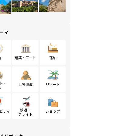
ーマ
食
建築・アート
宿泊
ト・
世界遺産
リゾート
戦
鉄道・
ビティ
ショップ
フライト