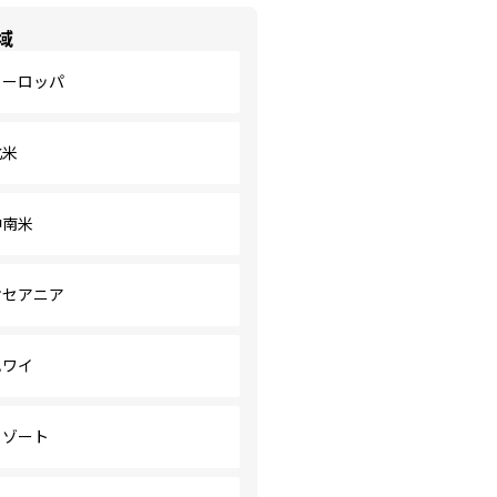
域
ヨーロッパ
北米
中南米
オセアニア
ハワイ
リゾート