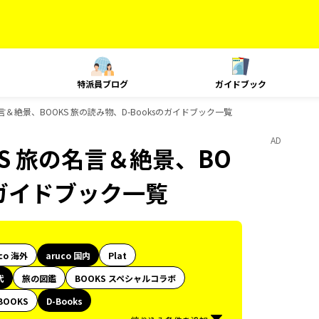
特派員ブログ
ガイドブック
名言＆絶景、BOOKS 旅の読み物、D-Booksのガイドブック一覧
AD
KS 旅の名言＆絶景、BO
のガイドブック一覧
co 海外
aruco 国内
Plat
代
旅の図鑑
BOOKS スペシャルコラボ
BOOKS
D-Books