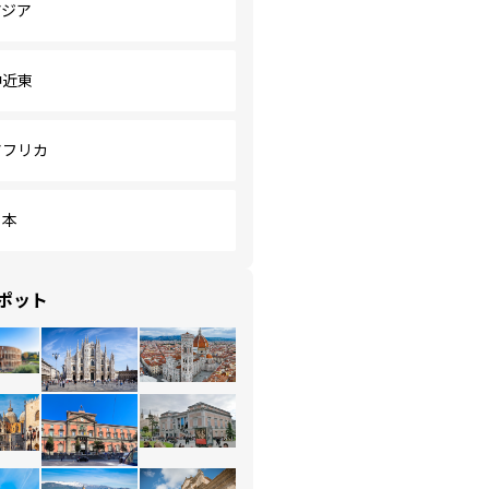
アジア
中近東
アフリカ
日本
ポット