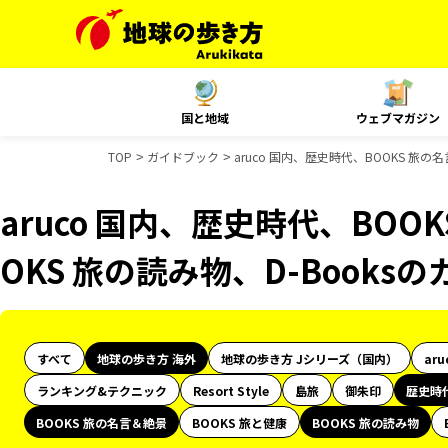
国と地域
ウェブマガジン
TOP
ガイドブック
aruco 国内、歴史時代、BOOKS 旅の
aruco 国内、歴史時代、BOO
OKS 旅の読み物、D-Books
すべて
地球の歩き方 海外
地球の歩き方 Jシリーズ（国内）
aru
ランキング&テクニック
Resort Style
島旅
御朱印
歴史時
BOOKS 旅の名言＆絶景
BOOKS 旅と健康
BOOKS 旅の読み物