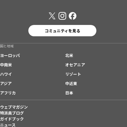
コミュニティを見る
国と地域
ヨーロッパ
北米
中南米
オセアニア
ハワイ
リゾート
アジア
中近東
アフリカ
日本
ウェブマガジン
特派員ブログ
ガイドブック
ニュース