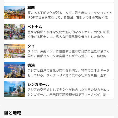
っている。訪れるたびに新しい発見と感動が待っているハ
ービーフなどの食文化も豊かで、美味しいものであふれて
北やノスタルジックな町並みが人気な九份（ジォウフェ
ワイを、存分に味わってほしい。 なお、新着のハワイ情報
韓国
いる。アクティビティも充実しており、サーフィンやダイ
ン）、静ひつな山岳地帯である台湾東部など、都市の喧騒
は
コンテンツ一覧
を参照してほしい。
ビング、ハイキングなど、アウトドア好きにはたまらな
と山間の静けさが共存しており、訪れる人に新しい発見と
歴史ある王朝文化が残る一方で、最先端のファッションやK
い。オーストラリアの多彩な魅力を存分に味わいつくそ
驚きをもたらしてくれる。また、奥深い台湾の食文化も魅
-POPで世界を席巻している韓国。首都ソウルの宮殿や伝統
う。 なお、新着のオーストラリア情報は
コンテンツ一覧
を
力で、夜市などの屋台グルメから高級料理、ヘルシーで美
家屋が並ぶエリアでは韓国の歴史と文化に浸ることがで
参照してほしい。
ベトナム
容にもいいと評判のスイーツなど、バラエティ豊かな料理
き、地方に足を延ばせば四季折々の自然美を楽しむことが
が味わえる。 なお、新着の台湾情報は
コンテンツ一覧
を参
できる。そして、キムチや焼肉、絶品のストリートフード
豊かな自然と多様な文化が魅力的なベトナム。南北に細長
照してほしい。
まで、さまざまな韓国料理が待っている。夜には、韓国な
く伸びる国土には、広大な田園風景や青々とした山々、世
らではのナイトライフも堪能できる。あたたかいホスピタ
界遺産に登録された壮大な自然景観が点在し、都市部では
タイ
リティに包まれながら、韓国の多彩な魅力を心ゆくまで味
急速な発展と共に伝統が息づく。ハノイの古い町並みやホ
わってみてほしい。 なお、新着の韓国情報は
コンテンツ一
ーチミン市のフランス統治時代の建物も、独特の雰囲気を
タイは、東南アジアに位置する豊かな自然と歴史が息づく
覧
を参照してほしい。
醸し出している。また、バラエティの豊かさとおいしさで
国だ。首都バンコクは高層ビルが立ち並ぶ一方、伝統的な
世界中の食通を魅了してやまないベトナム料理も魅力のひ
寺院や市場がいたるところに点在し、古きよき文化と現代
香港
とつ。フォーやバインミー、ベトナムコーヒーなどは、ぜ
の活気が交差している。北部ではチェンマイなどの山岳地
ひ現地で味わいたい。どの地域を訪れてもあたたかい人々
帯で自然と触れ合い、南部ではプーケットやクラビの美し
アジアと西洋の文化が交わる香港は、特有のエネルギーを
が旅行者を迎えてくれるので、きっと忘れられない旅にな
いビーチでリゾート気分を楽しむことができる。タイ料理
もっている。ヴィクトリア湾に広がる壮大な景色、近未来
るはずだ。 なお、新着のベトナム情報は
コンテンツ一覧
を
は世界的に有名で、屋台から高級レストランまで味覚を刺
的なアートスポット、そして歴史と現代が融合した町並
参照してほしい。
シンガポール
激する。気候は一年中温暖で、どの季節にも異なる楽しみ
み、どこを訪れても感動するはず。観光スポットが密集し
が待っている。親しみやすいタイの人々、仏教を中心とし
ており、効率よく見どころを回れるのも魅力。息をのむよ
アジアの交差点として多文化が融合した独自の魅力を放つ
た文化、そして多様な観光資源が、訪れる旅人を魅了し続
うな絶景から文化的な体験まで、香港を存分に楽しみ尽く
シンガポール。未来的な建築物が並ぶマリーナベイ、歴史
ける。 なお、新着のタイ情報は
コンテンツ一覧
を参照して
そう。 なお、新着の香港情報は
コンテンツ一覧
を参照して
と伝統を感じられるエスニックタウン、多数の緑豊かな公
ほしい。
ほしい。
園や自然保護区など、自然が調和した近代的な景観と文化
の多様性あふれるカラフルな町は、どこを歩いても新しい
国と地域
発見がある。さらに、治安のよさや充実した公共交通機関
も、旅行者にとっては魅力的なポイント。グルメも豊富