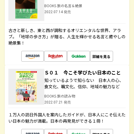
BOOKS 旅の名言＆絶景
2022.07.14 発売
古きと新しき、東と西が調和するオリエンタルな世界、アラ
ブ。「地球の歩き方」が贈る、人生を輝かせる名言と癒やしの
絶景集！
詳細を見る
Ｓ０１ 今こそ学びたい日本のこと
知っているようで知らない 日本人の心、
食文化、職文化、信仰、地域の魅力など
BOOKS 旅の読み物
2022.07.21 発売
１万人の訪日外国人を案内したガイドが、日本人にこそ伝えた
い日本の魅力が満載。日本の再発見ができる１冊！