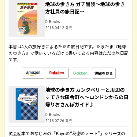
地球の歩き方 ガチ冒険～地球の歩き
方社員の旅日記～
D-Books
2018.04.12 発売
本書は4人の旅好きによるただの旅日記です。たまたま『地球
の歩き方』で働いているだけで書いてある内容はただの旅日記
です。
詳細を見る
地球の歩き方 カンタベリーと周辺の
すてきな田舎町へ～ロンドンからの日
帰りおさんぽガイド♪
D-Books
2018.07.26 発売
英会話本でおなじみの「Kayoの“秘密のノート”」シリーズの