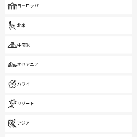
で、ホーカーズは地元の風情を楽しめる外せないスポット
ヨーロッパ
だ。訪れる人を飽きさせないシンガポールで、多様な魅力
を体感しよう。 なお、新着のシンガポール情報は
コンテン
ツ一覧
を参照してほしい。
北米
中南米
オセアニア
ハワイ
リゾート
アジア