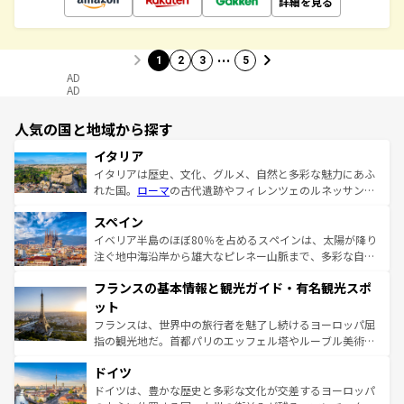
詳細を見る
…
1
2
3
5
AD
AD
人気の国と地域から探す
イタリア
イタリアは歴史、文化、グルメ、自然と多彩な魅力にあふ
れた国。
ローマ
の古代遺跡やフィレンツェのルネッサンス
美術、ヴェネツィアの運河など、歴史あるスポットはもち
スペイン
ろん、トスカーナの美しい田園風景やアマルフィ海岸の絶
景など、自然景観も見逃せない。観光の合間には、本場の
イベリア半島のほぼ80％を占めるスペインは、太陽が降り
ピザやパスタなど、絶品のイタリア料理を堪能することも
注ぐ地中海沿岸から雄大なピレネー山脈まで、多彩な自然
できる。朝目覚めてから夜眠るまで、すべての瞬間を楽し
と文化が詰まったヨーロッパ屈指の旅行先だ。多様な地域
フランスの基本情報と観光ガイド・有名観光スポ
ませてくれるイタリアで、忘れられない旅をしてみよう！
文化が根付くこの国では、情熱的なフラメンコ、熱気あふ
なお、新着のイタリア情報は
コンテンツ一覧
を参照してほ
れる闘牛、そして美味しいタパスが生活の一部となってい
ット
しい。
る。首都マドリードの洗練された雰囲気や、バルセロナの
フランスは、世界中の旅行者を魅了し続けるヨーロッパ屈
アートに溢れた街角から、地方では古代ローマ遺跡や中世
指の観光地だ。首都パリのエッフェル塔やルーブル美術館
の城塞都市、穏やかなビーチリゾートまで多彩な表情を見
といった象徴的なスポットから、田舎町の古風な美しさま
せる。地方によって風土や気候が異なるスペインはその個
ドイツ
で、幅広い魅力が詰まっている。華麗な宮殿、歴史的な大
性で訪れる人を魅了する。 なお、新着のスペイン情報は
コ
聖堂、美しいビーチ、そして豊かな自然が、訪れる者を心
ドイツは、豊かな歴史と多彩な文化が交差するヨーロッパ
ンテンツ一覧
を参照してほしい。