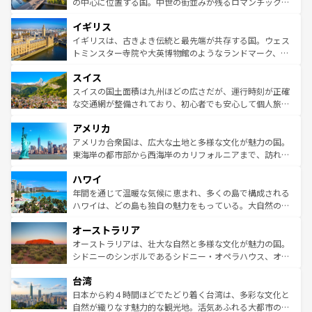
から魅了する。また、フランスは美食の国としても知ら
の中心に位置する国。中世の街並みが残るロマンチック街
れ、フランス料理はユネスコ無形文化遺産にも登録されて
道から、未来を先取りするようなモダンな都市まで多様な
イギリス
いる。シャンパンの発祥地であるランス、プロヴァンスの
顔を持つこの国は、どこを歩いても飽きることがない。ベ
香り高いラベンダー畑など、多彩な楽しみ方が可能だ。さ
ルリンの文化的活気、バイエルン州のアルプスの絶景、そ
イギリスは、古きよき伝統と最先端が共存する国。ウェス
らに、パリ以外の地域にも魅力が溢れており、どの街角に
してライン川沿いのワイン畑といった風景は必見。ビール
トミンスター寺院や大英博物館のようなランドマーク、歴
も豊かな歴史と文化が息づいている。パリ以外の個性あふ
とソーセージを味わいながら地元の人と過ごす楽しい時間
史ある大学都市、美しい丘陵地帯や牧歌的な風景など、エ
れる地方に足を運ぶとそれぞれで全く異なる文化を体験で
スイス
は、お酒好きな人にはぜひ体験してほしい。 なお、新着の
リアごとに異なる魅力がある。また、優雅なアフタヌーン
きるだろう。 なお、新着のフランス情報は
コンテンツ一覧
ドイツ情報は
コンテンツ一覧
を参照してほしい。
ティー、ビール好きにはたまらない英国パブ、サッカー観
スイスの国土面積は九州ほどの広さだが、運行時刻が正確
を参照してほしい。
戦など、本場だからこそできる体験も豊富。イギリスを旅
な交通網が整備されており、初心者でも安心して個人旅行
して楽しみつくそう。 なお、新着のイギリス情報は
コンテ
を楽しめる。日本同様に時刻表どおりの旅が可能だ。中世
アメリカ
ンツ一覧
を参照してほしい。
の建物がそのまま残る町や、スイスならではのユニークな
博物館もあり、アルプス観光だけでなく町歩きも満喫する
アメリカ合衆国は、広大な土地と多様な文化が魅力の国。
ことができる。国民の所得が高いため物価も高いが、旅行
東海岸の都市部から西海岸のカリフォルニアまで、訪れる
者向けの交通パス提供のサービスもあり、うまく活用すれ
場所ごとに異なる風景と体験が待っている。ニューヨーク
ハワイ
ば市内交通費無料で観光を楽しむこともできる。 なお、新
のような巨大都市は、観光、ショッピング、エンターテイ
着のスイス情報は
コンテンツ一覧
を参照してほしい。
ンメントが詰まった刺激的なスポットだ。一方、アメリカ
年間を通じて温暖な気候に恵まれ、多くの島で構成される
西部には大自然が広がり、グランドキャニオンやイエロー
ハワイは、どの島も独自の魅力をもっている。大自然の神
ストーン国立公園といった絶景が堪能できる。さらに、南
秘を感じたいなら、火山が生み出した壮大な景観を誇るハ
オーストラリア
部のニューオーリンズでは、音楽と美食が融合した独特の
ワイ島は見逃せない。また、定番の観光地といえばオアフ
文化が魅力。旅行者はアメリカの各地域で異なる魅力を楽
島だが、静かな自然を求めるならマウイ島やカウアイ島が
オーストラリアは、壮大な自然と多様な文化が魅力の国。
しみながら、その多様性と豊かな歴史を感じることができ
おすすめ。エメラルドグリーンに輝く海をはじめ、豊かな
シドニーのシンボルであるシドニー・オペラハウス、オー
るだろう。車でのロードトリップや列車の旅も、アメリカ
文化や歴史が息づいている。「アロハスピリット」と呼ば
ストラリア東海岸北部に広がる大サンゴ礁地帯グレートバ
ならではの贅沢な旅のスタイルだ。 なお、新着のアメリカ
台湾
れるおもてなしの心で訪れる人々を迎えてくれるハワイの
リアリーフや大陸中央部にそびえるウルル（エアーズロッ
情報は
コンテンツ一覧
を参照してほしい。
人々、おいしいローカルフードやハワイアンミュージッ
ク）、タスマニアの美しい原生林やケアンズの熱帯雨林な
日本から約４時間ほどでたどり着く台湾は、多彩な文化と
ク、伝統的なフラダンスなど、すべてがハワイの魅力を彩
ど、見どころがたくさん。また、カフェやワイン、オージ
自然が織りなす魅力的な観光地。活気あふれる大都市の台