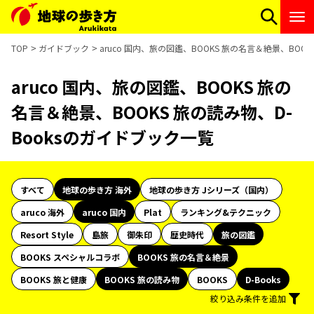
TOP
ガイドブック
aruco 国内、旅の図鑑、BOOKS 旅の名言＆絶景、BOO
aruco 国内、旅の図鑑、BOOKS 旅の
名言＆絶景、BOOKS 旅の読み物、D-
Booksのガイドブック一覧
すべて
地球の歩き方 海外
地球の歩き方 Jシリーズ（国内）
aruco 海外
aruco 国内
Plat
ランキング&テクニック
Resort Style
島旅
御朱印
歴史時代
旅の図鑑
BOOKS スペシャルコラボ
BOOKS 旅の名言＆絶景
BOOKS 旅と健康
BOOKS 旅の読み物
BOOKS
D-Books
絞り込み条件を追加