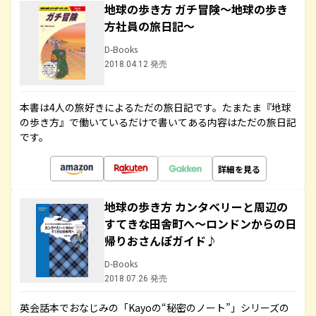
地球の歩き方 ガチ冒険～地球の歩き
方社員の旅日記～
D-Books
2018.04.12 発売
本書は4人の旅好きによるただの旅日記です。たまたま『地球
の歩き方』で働いているだけで書いてある内容はただの旅日記
です。
詳細を見る
地球の歩き方 カンタベリーと周辺の
すてきな田舎町へ～ロンドンからの日
帰りおさんぽガイド♪
D-Books
2018.07.26 発売
英会話本でおなじみの「Kayoの“秘密のノート”」シリーズの