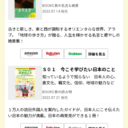
BOOKS 旅の名言＆絶景
2022.07.14 発売
古きと新しき、東と西が調和するオリエンタルな世界、アラ
ブ。「地球の歩き方」が贈る、人生を輝かせる名言と癒やしの
絶景集！
詳細を見る
Ｓ０１ 今こそ学びたい日本のこと
知っているようで知らない 日本人の心、
食文化、職文化、信仰、地域の魅力など
BOOKS 旅の読み物
2022.07.21 発売
１万人の訪日外国人を案内したガイドが、日本人にこそ伝えた
い日本の魅力が満載。日本の再発見ができる１冊！