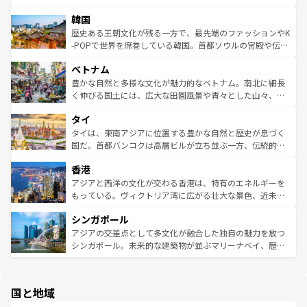
っている。訪れるたびに新しい発見と感動が待っているハ
ービーフなどの食文化も豊かで、美味しいものであふれて
北やノスタルジックな町並みが人気な九份（ジォウフェ
ワイを、存分に味わってほしい。 なお、新着のハワイ情報
韓国
いる。アクティビティも充実しており、サーフィンやダイ
ン）、静ひつな山岳地帯である台湾東部など、都市の喧騒
は
コンテンツ一覧
を参照してほしい。
ビング、ハイキングなど、アウトドア好きにはたまらな
と山間の静けさが共存しており、訪れる人に新しい発見と
歴史ある王朝文化が残る一方で、最先端のファッションやK
い。オーストラリアの多彩な魅力を存分に味わいつくそ
驚きをもたらしてくれる。また、奥深い台湾の食文化も魅
-POPで世界を席巻している韓国。首都ソウルの宮殿や伝統
う。 なお、新着のオーストラリア情報は
コンテンツ一覧
を
力で、夜市などの屋台グルメから高級料理、ヘルシーで美
家屋が並ぶエリアでは韓国の歴史と文化に浸ることがで
参照してほしい。
ベトナム
容にもいいと評判のスイーツなど、バラエティ豊かな料理
き、地方に足を延ばせば四季折々の自然美を楽しむことが
が味わえる。 なお、新着の台湾情報は
コンテンツ一覧
を参
できる。そして、キムチや焼肉、絶品のストリートフード
豊かな自然と多様な文化が魅力的なベトナム。南北に細長
照してほしい。
まで、さまざまな韓国料理が待っている。夜には、韓国な
く伸びる国土には、広大な田園風景や青々とした山々、世
らではのナイトライフも堪能できる。あたたかいホスピタ
界遺産に登録された壮大な自然景観が点在し、都市部では
タイ
リティに包まれながら、韓国の多彩な魅力を心ゆくまで味
急速な発展と共に伝統が息づく。ハノイの古い町並みやホ
わってみてほしい。 なお、新着の韓国情報は
コンテンツ一
ーチミン市のフランス統治時代の建物も、独特の雰囲気を
タイは、東南アジアに位置する豊かな自然と歴史が息づく
覧
を参照してほしい。
醸し出している。また、バラエティの豊かさとおいしさで
国だ。首都バンコクは高層ビルが立ち並ぶ一方、伝統的な
世界中の食通を魅了してやまないベトナム料理も魅力のひ
寺院や市場がいたるところに点在し、古きよき文化と現代
香港
とつ。フォーやバインミー、ベトナムコーヒーなどは、ぜ
の活気が交差している。北部ではチェンマイなどの山岳地
ひ現地で味わいたい。どの地域を訪れてもあたたかい人々
帯で自然と触れ合い、南部ではプーケットやクラビの美し
アジアと西洋の文化が交わる香港は、特有のエネルギーを
が旅行者を迎えてくれるので、きっと忘れられない旅にな
いビーチでリゾート気分を楽しむことができる。タイ料理
もっている。ヴィクトリア湾に広がる壮大な景色、近未来
るはずだ。 なお、新着のベトナム情報は
コンテンツ一覧
を
は世界的に有名で、屋台から高級レストランまで味覚を刺
的なアートスポット、そして歴史と現代が融合した町並
参照してほしい。
シンガポール
激する。気候は一年中温暖で、どの季節にも異なる楽しみ
み、どこを訪れても感動するはず。観光スポットが密集し
が待っている。親しみやすいタイの人々、仏教を中心とし
ており、効率よく見どころを回れるのも魅力。息をのむよ
アジアの交差点として多文化が融合した独自の魅力を放つ
た文化、そして多様な観光資源が、訪れる旅人を魅了し続
うな絶景から文化的な体験まで、香港を存分に楽しみ尽く
シンガポール。未来的な建築物が並ぶマリーナベイ、歴史
ける。 なお、新着のタイ情報は
コンテンツ一覧
を参照して
そう。 なお、新着の香港情報は
コンテンツ一覧
を参照して
と伝統を感じられるエスニックタウン、多数の緑豊かな公
ほしい。
ほしい。
園や自然保護区など、自然が調和した近代的な景観と文化
の多様性あふれるカラフルな町は、どこを歩いても新しい
国と地域
発見がある。さらに、治安のよさや充実した公共交通機関
も、旅行者にとっては魅力的なポイント。グルメも豊富