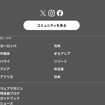
コミュニティを見る
国と地域
ヨーロッパ
北米
中南米
オセアニア
ハワイ
リゾート
アジア
中近東
アフリカ
日本
ウェブマガジン
特派員ブログ
ガイドブック
ニュース