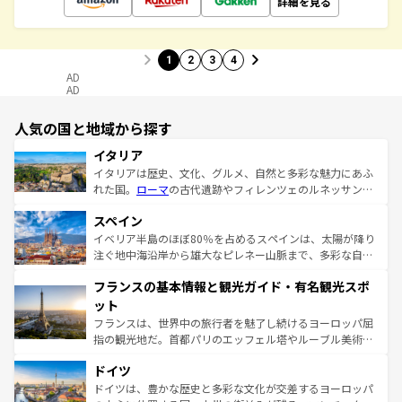
詳細を見る
1
2
3
4
AD
AD
人気の国と地域から探す
イタリア
イタリアは歴史、文化、グルメ、自然と多彩な魅力にあふ
れた国。
ローマ
の古代遺跡やフィレンツェのルネッサンス
美術、ヴェネツィアの運河など、歴史あるスポットはもち
スペイン
ろん、トスカーナの美しい田園風景やアマルフィ海岸の絶
景など、自然景観も見逃せない。観光の合間には、本場の
イベリア半島のほぼ80％を占めるスペインは、太陽が降り
ピザやパスタなど、絶品のイタリア料理を堪能することも
注ぐ地中海沿岸から雄大なピレネー山脈まで、多彩な自然
できる。朝目覚めてから夜眠るまで、すべての瞬間を楽し
と文化が詰まったヨーロッパ屈指の旅行先だ。多様な地域
フランスの基本情報と観光ガイド・有名観光スポ
ませてくれるイタリアで、忘れられない旅をしてみよう！
文化が根付くこの国では、情熱的なフラメンコ、熱気あふ
なお、新着のイタリア情報は
コンテンツ一覧
を参照してほ
れる闘牛、そして美味しいタパスが生活の一部となってい
ット
しい。
る。首都マドリードの洗練された雰囲気や、バルセロナの
フランスは、世界中の旅行者を魅了し続けるヨーロッパ屈
アートに溢れた街角から、地方では古代ローマ遺跡や中世
指の観光地だ。首都パリのエッフェル塔やルーブル美術館
の城塞都市、穏やかなビーチリゾートまで多彩な表情を見
といった象徴的なスポットから、田舎町の古風な美しさま
せる。地方によって風土や気候が異なるスペインはその個
ドイツ
で、幅広い魅力が詰まっている。華麗な宮殿、歴史的な大
性で訪れる人を魅了する。 なお、新着のスペイン情報は
コ
聖堂、美しいビーチ、そして豊かな自然が、訪れる者を心
ドイツは、豊かな歴史と多彩な文化が交差するヨーロッパ
ンテンツ一覧
を参照してほしい。