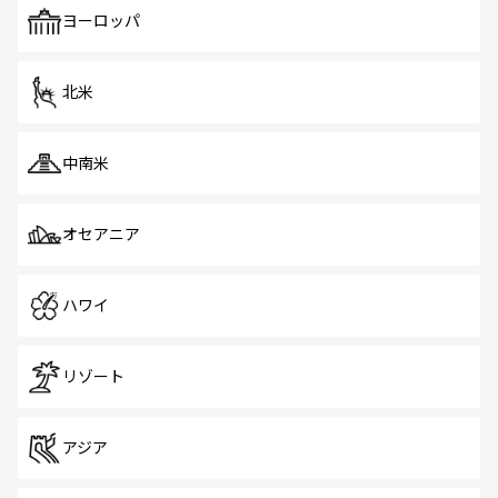
で、ホーカーズは地元の風情を楽しめる外せないスポット
ヨーロッパ
だ。訪れる人を飽きさせないシンガポールで、多様な魅力
を体感しよう。 なお、新着のシンガポール情報は
コンテン
ツ一覧
を参照してほしい。
北米
中南米
オセアニア
ハワイ
リゾート
アジア