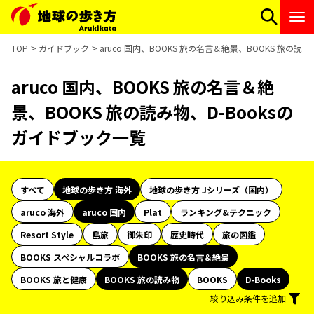
TOP
ガイドブック
aruco 国内、BOOKS 旅の名言＆絶景、BOOKS 旅の読
aruco 国内、BOOKS 旅の名言＆絶
景、BOOKS 旅の読み物、D-Booksの
ガイドブック一覧
すべて
地球の歩き方 海外
地球の歩き方 Jシリーズ（国内）
aruco 海外
aruco 国内
Plat
ランキング&テクニック
Resort Style
島旅
御朱印
歴史時代
旅の図鑑
BOOKS スペシャルコラボ
BOOKS 旅の名言＆絶景
BOOKS 旅と健康
BOOKS 旅の読み物
BOOKS
D-Books
絞り込み条件を追加