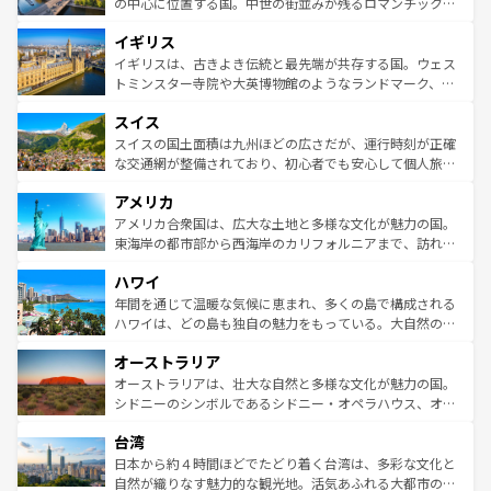
から魅了する。また、フランスは美食の国としても知ら
の中心に位置する国。中世の街並みが残るロマンチック街
れ、フランス料理はユネスコ無形文化遺産にも登録されて
道から、未来を先取りするようなモダンな都市まで多様な
イギリス
いる。シャンパンの発祥地であるランス、プロヴァンスの
顔を持つこの国は、どこを歩いても飽きることがない。ベ
香り高いラベンダー畑など、多彩な楽しみ方が可能だ。さ
ルリンの文化的活気、バイエルン州のアルプスの絶景、そ
イギリスは、古きよき伝統と最先端が共存する国。ウェス
らに、パリ以外の地域にも魅力が溢れており、どの街角に
してライン川沿いのワイン畑といった風景は必見。ビール
トミンスター寺院や大英博物館のようなランドマーク、歴
も豊かな歴史と文化が息づいている。パリ以外の個性あふ
とソーセージを味わいながら地元の人と過ごす楽しい時間
史ある大学都市、美しい丘陵地帯や牧歌的な風景など、エ
れる地方に足を運ぶとそれぞれで全く異なる文化を体験で
スイス
は、お酒好きな人にはぜひ体験してほしい。 なお、新着の
リアごとに異なる魅力がある。また、優雅なアフタヌーン
きるだろう。 なお、新着のフランス情報は
コンテンツ一覧
ドイツ情報は
コンテンツ一覧
を参照してほしい。
ティー、ビール好きにはたまらない英国パブ、サッカー観
スイスの国土面積は九州ほどの広さだが、運行時刻が正確
を参照してほしい。
戦など、本場だからこそできる体験も豊富。イギリスを旅
な交通網が整備されており、初心者でも安心して個人旅行
して楽しみつくそう。 なお、新着のイギリス情報は
コンテ
を楽しめる。日本同様に時刻表どおりの旅が可能だ。中世
アメリカ
ンツ一覧
を参照してほしい。
の建物がそのまま残る町や、スイスならではのユニークな
博物館もあり、アルプス観光だけでなく町歩きも満喫する
アメリカ合衆国は、広大な土地と多様な文化が魅力の国。
ことができる。国民の所得が高いため物価も高いが、旅行
東海岸の都市部から西海岸のカリフォルニアまで、訪れる
者向けの交通パス提供のサービスもあり、うまく活用すれ
場所ごとに異なる風景と体験が待っている。ニューヨーク
ハワイ
ば市内交通費無料で観光を楽しむこともできる。 なお、新
のような巨大都市は、観光、ショッピング、エンターテイ
着のスイス情報は
コンテンツ一覧
を参照してほしい。
ンメントが詰まった刺激的なスポットだ。一方、アメリカ
年間を通じて温暖な気候に恵まれ、多くの島で構成される
西部には大自然が広がり、グランドキャニオンやイエロー
ハワイは、どの島も独自の魅力をもっている。大自然の神
ストーン国立公園といった絶景が堪能できる。さらに、南
秘を感じたいなら、火山が生み出した壮大な景観を誇るハ
オーストラリア
部のニューオーリンズでは、音楽と美食が融合した独特の
ワイ島は見逃せない。また、定番の観光地といえばオアフ
文化が魅力。旅行者はアメリカの各地域で異なる魅力を楽
島だが、静かな自然を求めるならマウイ島やカウアイ島が
オーストラリアは、壮大な自然と多様な文化が魅力の国。
しみながら、その多様性と豊かな歴史を感じることができ
おすすめ。エメラルドグリーンに輝く海をはじめ、豊かな
シドニーのシンボルであるシドニー・オペラハウス、オー
るだろう。車でのロードトリップや列車の旅も、アメリカ
文化や歴史が息づいている。「アロハスピリット」と呼ば
ストラリア東海岸北部に広がる大サンゴ礁地帯グレートバ
ならではの贅沢な旅のスタイルだ。 なお、新着のアメリカ
台湾
れるおもてなしの心で訪れる人々を迎えてくれるハワイの
リアリーフや大陸中央部にそびえるウルル（エアーズロッ
情報は
コンテンツ一覧
を参照してほしい。
人々、おいしいローカルフードやハワイアンミュージッ
ク）、タスマニアの美しい原生林やケアンズの熱帯雨林な
日本から約４時間ほどでたどり着く台湾は、多彩な文化と
ク、伝統的なフラダンスなど、すべてがハワイの魅力を彩
ど、見どころがたくさん。また、カフェやワイン、オージ
自然が織りなす魅力的な観光地。活気あふれる大都市の台