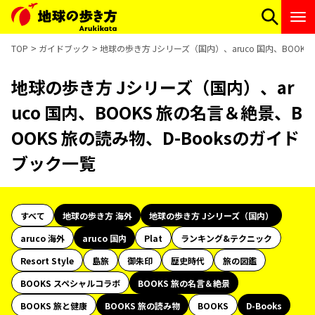
TOP
ガイドブック
地球の歩き方 Jシリーズ（国内）、aruco 国内、BOOKS
地球の歩き方 Jシリーズ（国内）、ar
uco 国内、BOOKS 旅の名言＆絶景、B
OOKS 旅の読み物、D-Booksのガイド
ブック一覧
すべて
地球の歩き方 海外
地球の歩き方 Jシリーズ（国内）
aruco 海外
aruco 国内
Plat
ランキング&テクニック
Resort Style
島旅
御朱印
歴史時代
旅の図鑑
BOOKS スペシャルコラボ
BOOKS 旅の名言＆絶景
BOOKS 旅と健康
BOOKS 旅の読み物
BOOKS
D-Books