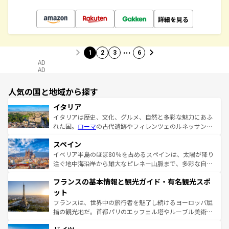
詳細を見る
…
1
2
3
6
AD
AD
人気の国と地域から探す
イタリア
イタリアは歴史、文化、グルメ、自然と多彩な魅力にあふ
れた国。
ローマ
の古代遺跡やフィレンツェのルネッサンス
美術、ヴェネツィアの運河など、歴史あるスポットはもち
スペイン
ろん、トスカーナの美しい田園風景やアマルフィ海岸の絶
景など、自然景観も見逃せない。観光の合間には、本場の
イベリア半島のほぼ80％を占めるスペインは、太陽が降り
ピザやパスタなど、絶品のイタリア料理を堪能することも
注ぐ地中海沿岸から雄大なピレネー山脈まで、多彩な自然
できる。朝目覚めてから夜眠るまで、すべての瞬間を楽し
と文化が詰まったヨーロッパ屈指の旅行先だ。多様な地域
フランスの基本情報と観光ガイド・有名観光スポ
ませてくれるイタリアで、忘れられない旅をしてみよう！
文化が根付くこの国では、情熱的なフラメンコ、熱気あふ
なお、新着のイタリア情報は
コンテンツ一覧
を参照してほ
れる闘牛、そして美味しいタパスが生活の一部となってい
ット
しい。
る。首都マドリードの洗練された雰囲気や、バルセロナの
フランスは、世界中の旅行者を魅了し続けるヨーロッパ屈
アートに溢れた街角から、地方では古代ローマ遺跡や中世
指の観光地だ。首都パリのエッフェル塔やルーブル美術館
の城塞都市、穏やかなビーチリゾートまで多彩な表情を見
といった象徴的なスポットから、田舎町の古風な美しさま
せる。地方によって風土や気候が異なるスペインはその個