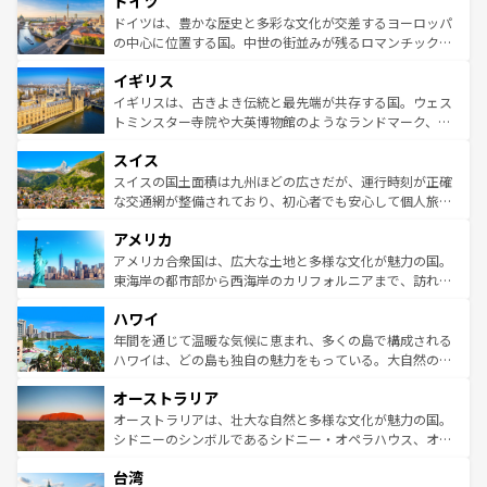
ドイツ
で、幅広い魅力が詰まっている。華麗な宮殿、歴史的な大
性で訪れる人を魅了する。 なお、新着のスペイン情報は
コ
聖堂、美しいビーチ、そして豊かな自然が、訪れる者を心
ドイツは、豊かな歴史と多彩な文化が交差するヨーロッパ
ンテンツ一覧
を参照してほしい。
から魅了する。また、フランスは美食の国としても知ら
の中心に位置する国。中世の街並みが残るロマンチック街
れ、フランス料理はユネスコ無形文化遺産にも登録されて
道から、未来を先取りするようなモダンな都市まで多様な
イギリス
いる。シャンパンの発祥地であるランス、プロヴァンスの
顔を持つこの国は、どこを歩いても飽きることがない。ベ
香り高いラベンダー畑など、多彩な楽しみ方が可能だ。さ
ルリンの文化的活気、バイエルン州のアルプスの絶景、そ
イギリスは、古きよき伝統と最先端が共存する国。ウェス
らに、パリ以外の地域にも魅力が溢れており、どの街角に
してライン川沿いのワイン畑といった風景は必見。ビール
トミンスター寺院や大英博物館のようなランドマーク、歴
も豊かな歴史と文化が息づいている。パリ以外の個性あふ
とソーセージを味わいながら地元の人と過ごす楽しい時間
史ある大学都市、美しい丘陵地帯や牧歌的な風景など、エ
れる地方に足を運ぶとそれぞれで全く異なる文化を体験で
スイス
は、お酒好きな人にはぜひ体験してほしい。 なお、新着の
リアごとに異なる魅力がある。また、優雅なアフタヌーン
きるだろう。 なお、新着のフランス情報は
コンテンツ一覧
ドイツ情報は
コンテンツ一覧
を参照してほしい。
ティー、ビール好きにはたまらない英国パブ、サッカー観
スイスの国土面積は九州ほどの広さだが、運行時刻が正確
を参照してほしい。
戦など、本場だからこそできる体験も豊富。イギリスを旅
な交通網が整備されており、初心者でも安心して個人旅行
して楽しみつくそう。 なお、新着のイギリス情報は
コンテ
を楽しめる。日本同様に時刻表どおりの旅が可能だ。中世
アメリカ
ンツ一覧
を参照してほしい。
の建物がそのまま残る町や、スイスならではのユニークな
博物館もあり、アルプス観光だけでなく町歩きも満喫する
アメリカ合衆国は、広大な土地と多様な文化が魅力の国。
ことができる。国民の所得が高いため物価も高いが、旅行
東海岸の都市部から西海岸のカリフォルニアまで、訪れる
者向けの交通パス提供のサービスもあり、うまく活用すれ
場所ごとに異なる風景と体験が待っている。ニューヨーク
ハワイ
ば市内交通費無料で観光を楽しむこともできる。 なお、新
のような巨大都市は、観光、ショッピング、エンターテイ
着のスイス情報は
コンテンツ一覧
を参照してほしい。
ンメントが詰まった刺激的なスポットだ。一方、アメリカ
年間を通じて温暖な気候に恵まれ、多くの島で構成される
西部には大自然が広がり、グランドキャニオンやイエロー
ハワイは、どの島も独自の魅力をもっている。大自然の神
ストーン国立公園といった絶景が堪能できる。さらに、南
秘を感じたいなら、火山が生み出した壮大な景観を誇るハ
オーストラリア
部のニューオーリンズでは、音楽と美食が融合した独特の
ワイ島は見逃せない。また、定番の観光地といえばオアフ
文化が魅力。旅行者はアメリカの各地域で異なる魅力を楽
島だが、静かな自然を求めるならマウイ島やカウアイ島が
オーストラリアは、壮大な自然と多様な文化が魅力の国。
しみながら、その多様性と豊かな歴史を感じることができ
おすすめ。エメラルドグリーンに輝く海をはじめ、豊かな
シドニーのシンボルであるシドニー・オペラハウス、オー
るだろう。車でのロードトリップや列車の旅も、アメリカ
文化や歴史が息づいている。「アロハスピリット」と呼ば
ストラリア東海岸北部に広がる大サンゴ礁地帯グレートバ
ならではの贅沢な旅のスタイルだ。 なお、新着のアメリカ
台湾
れるおもてなしの心で訪れる人々を迎えてくれるハワイの
リアリーフや大陸中央部にそびえるウルル（エアーズロッ