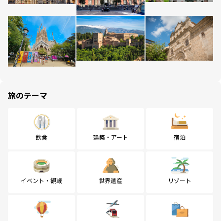
旅のテーマ
飲食
建築・アート
宿泊
イベント・観戦
世界遺産
リゾート