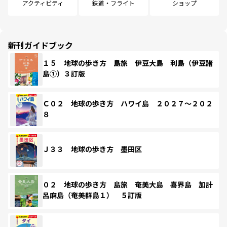
アクティビティ
鉄道・フライト
ショップ
新刊ガイドブック
１５ 地球の歩き方 島旅 伊豆大島 利島（伊豆諸
島①）３訂版
Ｃ０２ 地球の歩き方 ハワイ島 ２０２７～２０２
８
Ｊ３３ 地球の歩き方 墨田区
０２ 地球の歩き方 島旅 奄美大島 喜界島 加計
呂麻島（奄美群島１） ５訂版