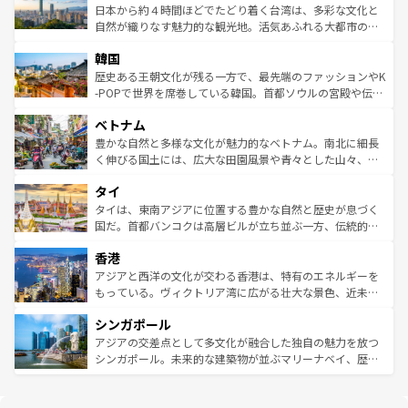
情報は
コンテンツ一覧
を参照してほしい。
人々、おいしいローカルフードやハワイアンミュージッ
ク）、タスマニアの美しい原生林やケアンズの熱帯雨林な
日本から約４時間ほどでたどり着く台湾は、多彩な文化と
ク、伝統的なフラダンスなど、すべてがハワイの魅力を彩
ど、見どころがたくさん。また、カフェやワイン、オージ
自然が織りなす魅力的な観光地。活気あふれる大都市の台
っている。訪れるたびに新しい発見と感動が待っているハ
ービーフなどの食文化も豊かで、美味しいものであふれて
北やノスタルジックな町並みが人気な九份（ジォウフェ
ワイを、存分に味わってほしい。 なお、新着のハワイ情報
韓国
いる。アクティビティも充実しており、サーフィンやダイ
ン）、静ひつな山岳地帯である台湾東部など、都市の喧騒
は
コンテンツ一覧
を参照してほしい。
ビング、ハイキングなど、アウトドア好きにはたまらな
と山間の静けさが共存しており、訪れる人に新しい発見と
歴史ある王朝文化が残る一方で、最先端のファッションやK
い。オーストラリアの多彩な魅力を存分に味わいつくそ
驚きをもたらしてくれる。また、奥深い台湾の食文化も魅
-POPで世界を席巻している韓国。首都ソウルの宮殿や伝統
う。 なお、新着のオーストラリア情報は
コンテンツ一覧
を
力で、夜市などの屋台グルメから高級料理、ヘルシーで美
家屋が並ぶエリアでは韓国の歴史と文化に浸ることがで
参照してほしい。
ベトナム
容にもいいと評判のスイーツなど、バラエティ豊かな料理
き、地方に足を延ばせば四季折々の自然美を楽しむことが
が味わえる。 なお、新着の台湾情報は
コンテンツ一覧
を参
できる。そして、キムチや焼肉、絶品のストリートフード
豊かな自然と多様な文化が魅力的なベトナム。南北に細長
照してほしい。
まで、さまざまな韓国料理が待っている。夜には、韓国な
く伸びる国土には、広大な田園風景や青々とした山々、世
らではのナイトライフも堪能できる。あたたかいホスピタ
界遺産に登録された壮大な自然景観が点在し、都市部では
タイ
リティに包まれながら、韓国の多彩な魅力を心ゆくまで味
急速な発展と共に伝統が息づく。ハノイの古い町並みやホ
わってみてほしい。 なお、新着の韓国情報は
コンテンツ一
ーチミン市のフランス統治時代の建物も、独特の雰囲気を
タイは、東南アジアに位置する豊かな自然と歴史が息づく
覧
を参照してほしい。
醸し出している。また、バラエティの豊かさとおいしさで
国だ。首都バンコクは高層ビルが立ち並ぶ一方、伝統的な
世界中の食通を魅了してやまないベトナム料理も魅力のひ
寺院や市場がいたるところに点在し、古きよき文化と現代
香港
とつ。フォーやバインミー、ベトナムコーヒーなどは、ぜ
の活気が交差している。北部ではチェンマイなどの山岳地
ひ現地で味わいたい。どの地域を訪れてもあたたかい人々
帯で自然と触れ合い、南部ではプーケットやクラビの美し
アジアと西洋の文化が交わる香港は、特有のエネルギーを
が旅行者を迎えてくれるので、きっと忘れられない旅にな
いビーチでリゾート気分を楽しむことができる。タイ料理
もっている。ヴィクトリア湾に広がる壮大な景色、近未来
るはずだ。 なお、新着のベトナム情報は
コンテンツ一覧
を
は世界的に有名で、屋台から高級レストランまで味覚を刺
的なアートスポット、そして歴史と現代が融合した町並
参照してほしい。
シンガポール
激する。気候は一年中温暖で、どの季節にも異なる楽しみ
み、どこを訪れても感動するはず。観光スポットが密集し
が待っている。親しみやすいタイの人々、仏教を中心とし
ており、効率よく見どころを回れるのも魅力。息をのむよ
アジアの交差点として多文化が融合した独自の魅力を放つ
た文化、そして多様な観光資源が、訪れる旅人を魅了し続
うな絶景から文化的な体験まで、香港を存分に楽しみ尽く
シンガポール。未来的な建築物が並ぶマリーナベイ、歴史
ける。 なお、新着のタイ情報は
コンテンツ一覧
を参照して
そう。 なお、新着の香港情報は
コンテンツ一覧
を参照して
と伝統を感じられるエスニックタウン、多数の緑豊かな公
ほしい。
ほしい。
園や自然保護区など、自然が調和した近代的な景観と文化
の多様性あふれるカラフルな町は、どこを歩いても新しい