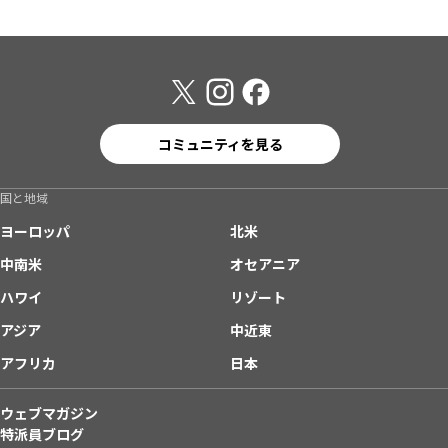
コミュニティを見る
国と地域
ヨーロッパ
北米
中南米
オセアニア
ハワイ
リゾート
アジア
中近東
アフリカ
日本
ウェブマガジン
特派員ブログ