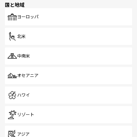
国と地域
発見がある。さらに、治安のよさや充実した公共交通機関
も、旅行者にとっては魅力的なポイント。グルメも豊富
で、ホーカーズは地元の風情を楽しめる外せないスポット
ヨーロッパ
だ。訪れる人を飽きさせないシンガポールで、多様な魅力
を体感しよう。 なお、新着のシンガポール情報は
コンテン
ツ一覧
を参照してほしい。
北米
中南米
オセアニア
ハワイ
リゾート
アジア