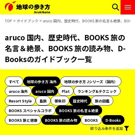
TOP
ガイドブック
aruco 国内、歴史時代、BOOKS 旅の名言＆絶景、BOO
aruco 国内、歴史時代、BOOKS 旅の
名言＆絶景、BOOKS 旅の読み物、D-
Booksのガイドブック一覧
すべて
地球の歩き方 海外
地球の歩き方 Jシリーズ（国内）
aruco 海外
aruco 国内
Plat
ランキング&テクニック
Resort Style
島旅
御朱印
歴史時代
旅の図鑑
BOOKS スペシャルコラボ
BOOKS 旅の名言＆絶景
BOOKS 旅と健康
BOOKS 旅の読み物
BOOKS
D-Books
絞り込み条件を追加