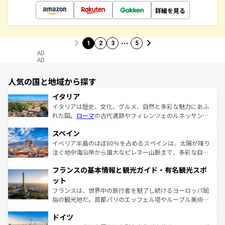
詳細を見る
…
1
2
3
5
AD
AD
人気の国と地域から探す
イタリア
イタリアは歴史、文化、グルメ、自然と多彩な魅力にあふ
れた国。
ローマ
の古代遺跡やフィレンツェのルネッサンス
美術、ヴェネツィアの運河など、歴史あるスポットはもち
スペイン
ろん、トスカーナの美しい田園風景やアマルフィ海岸の絶
景など、自然景観も見逃せない。観光の合間には、本場の
イベリア半島のほぼ80％を占めるスペインは、太陽が降り
ピザやパスタなど、絶品のイタリア料理を堪能することも
注ぐ地中海沿岸から雄大なピレネー山脈まで、多彩な自然
できる。朝目覚めてから夜眠るまで、すべての瞬間を楽し
と文化が詰まったヨーロッパ屈指の旅行先だ。多様な地域
フランスの基本情報と観光ガイド・有名観光スポ
ませてくれるイタリアで、忘れられない旅をしてみよう！
文化が根付くこの国では、情熱的なフラメンコ、熱気あふ
なお、新着のイタリア情報は
コンテンツ一覧
を参照してほ
れる闘牛、そして美味しいタパスが生活の一部となってい
ット
しい。
る。首都マドリードの洗練された雰囲気や、バルセロナの
フランスは、世界中の旅行者を魅了し続けるヨーロッパ屈
アートに溢れた街角から、地方では古代ローマ遺跡や中世
指の観光地だ。首都パリのエッフェル塔やルーブル美術館
の城塞都市、穏やかなビーチリゾートまで多彩な表情を見
といった象徴的なスポットから、田舎町の古風な美しさま
せる。地方によって風土や気候が異なるスペインはその個
ドイツ
で、幅広い魅力が詰まっている。華麗な宮殿、歴史的な大
性で訪れる人を魅了する。 なお、新着のスペイン情報は
コ