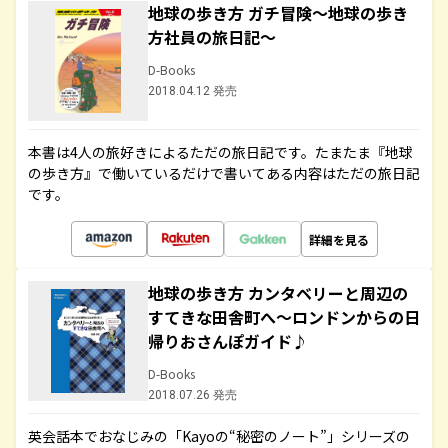
地球の歩き方 ガチ冒険～地球の歩き
方社員の旅日記～
D-Books
2018.04.12 発売
本書は4人の旅好きによるただの旅日記です。たまたま『地球
の歩き方』で働いているだけで書いてある内容はただの旅日記
です。
詳細を見る
地球の歩き方 カンタベリーと周辺の
すてきな田舎町へ～ロンドンからの日
帰りおさんぽガイド♪
D-Books
2018.07.26 発売
英会話本でおなじみの「Kayoの“秘密のノート”」シリーズの