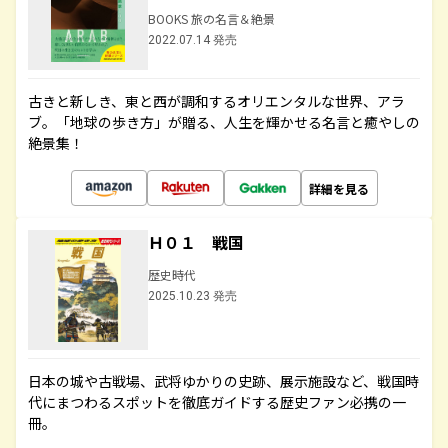
BOOKS 旅の名言＆絶景
2022.07.14 発売
古きと新しき、東と西が調和するオリエンタルな世界、アラ
ブ。「地球の歩き方」が贈る、人生を輝かせる名言と癒やしの
絶景集！
詳細を見る
Ｈ０１ 戦国
歴史時代
2025.10.23 発売
日本の城や古戦場、武将ゆかりの史跡、展示施設など、戦国時
代にまつわるスポットを徹底ガイドする歴史ファン必携の一
冊。