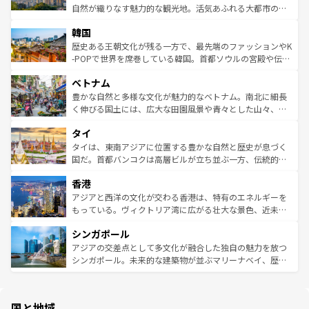
ク、伝統的なフラダンスなど、すべてがハワイの魅力を彩
ど、見どころがたくさん。また、カフェやワイン、オージ
自然が織りなす魅力的な観光地。活気あふれる大都市の台
っている。訪れるたびに新しい発見と感動が待っているハ
ービーフなどの食文化も豊かで、美味しいものであふれて
北やノスタルジックな町並みが人気な九份（ジォウフェ
ワイを、存分に味わってほしい。 なお、新着のハワイ情報
韓国
いる。アクティビティも充実しており、サーフィンやダイ
ン）、静ひつな山岳地帯である台湾東部など、都市の喧騒
は
コンテンツ一覧
を参照してほしい。
ビング、ハイキングなど、アウトドア好きにはたまらな
と山間の静けさが共存しており、訪れる人に新しい発見と
歴史ある王朝文化が残る一方で、最先端のファッションやK
い。オーストラリアの多彩な魅力を存分に味わいつくそ
驚きをもたらしてくれる。また、奥深い台湾の食文化も魅
-POPで世界を席巻している韓国。首都ソウルの宮殿や伝統
う。 なお、新着のオーストラリア情報は
コンテンツ一覧
を
力で、夜市などの屋台グルメから高級料理、ヘルシーで美
家屋が並ぶエリアでは韓国の歴史と文化に浸ることがで
参照してほしい。
ベトナム
容にもいいと評判のスイーツなど、バラエティ豊かな料理
き、地方に足を延ばせば四季折々の自然美を楽しむことが
が味わえる。 なお、新着の台湾情報は
コンテンツ一覧
を参
できる。そして、キムチや焼肉、絶品のストリートフード
豊かな自然と多様な文化が魅力的なベトナム。南北に細長
照してほしい。
まで、さまざまな韓国料理が待っている。夜には、韓国な
く伸びる国土には、広大な田園風景や青々とした山々、世
らではのナイトライフも堪能できる。あたたかいホスピタ
界遺産に登録された壮大な自然景観が点在し、都市部では
タイ
リティに包まれながら、韓国の多彩な魅力を心ゆくまで味
急速な発展と共に伝統が息づく。ハノイの古い町並みやホ
わってみてほしい。 なお、新着の韓国情報は
コンテンツ一
ーチミン市のフランス統治時代の建物も、独特の雰囲気を
タイは、東南アジアに位置する豊かな自然と歴史が息づく
覧
を参照してほしい。
醸し出している。また、バラエティの豊かさとおいしさで
国だ。首都バンコクは高層ビルが立ち並ぶ一方、伝統的な
世界中の食通を魅了してやまないベトナム料理も魅力のひ
寺院や市場がいたるところに点在し、古きよき文化と現代
香港
とつ。フォーやバインミー、ベトナムコーヒーなどは、ぜ
の活気が交差している。北部ではチェンマイなどの山岳地
ひ現地で味わいたい。どの地域を訪れてもあたたかい人々
帯で自然と触れ合い、南部ではプーケットやクラビの美し
アジアと西洋の文化が交わる香港は、特有のエネルギーを
が旅行者を迎えてくれるので、きっと忘れられない旅にな
いビーチでリゾート気分を楽しむことができる。タイ料理
もっている。ヴィクトリア湾に広がる壮大な景色、近未来
るはずだ。 なお、新着のベトナム情報は
コンテンツ一覧
を
は世界的に有名で、屋台から高級レストランまで味覚を刺
的なアートスポット、そして歴史と現代が融合した町並
参照してほしい。
シンガポール
激する。気候は一年中温暖で、どの季節にも異なる楽しみ
み、どこを訪れても感動するはず。観光スポットが密集し
が待っている。親しみやすいタイの人々、仏教を中心とし
ており、効率よく見どころを回れるのも魅力。息をのむよ
アジアの交差点として多文化が融合した独自の魅力を放つ
た文化、そして多様な観光資源が、訪れる旅人を魅了し続
うな絶景から文化的な体験まで、香港を存分に楽しみ尽く
シンガポール。未来的な建築物が並ぶマリーナベイ、歴史
ける。 なお、新着のタイ情報は
コンテンツ一覧
を参照して
そう。 なお、新着の香港情報は
コンテンツ一覧
を参照して
と伝統を感じられるエスニックタウン、多数の緑豊かな公
ほしい。
ほしい。
園や自然保護区など、自然が調和した近代的な景観と文化
の多様性あふれるカラフルな町は、どこを歩いても新しい
国と地域