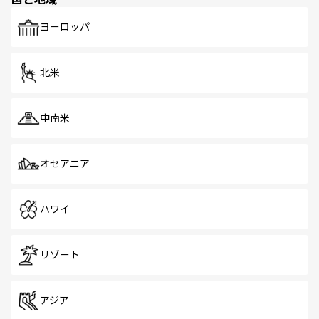
発見がある。さらに、治安のよさや充実した公共交通機関
も、旅行者にとっては魅力的なポイント。グルメも豊富
で、ホーカーズは地元の風情を楽しめる外せないスポット
ヨーロッパ
だ。訪れる人を飽きさせないシンガポールで、多様な魅力
を体感しよう。 なお、新着のシンガポール情報は
コンテン
ツ一覧
を参照してほしい。
北米
中南米
オセアニア
ハワイ
リゾート
アジア