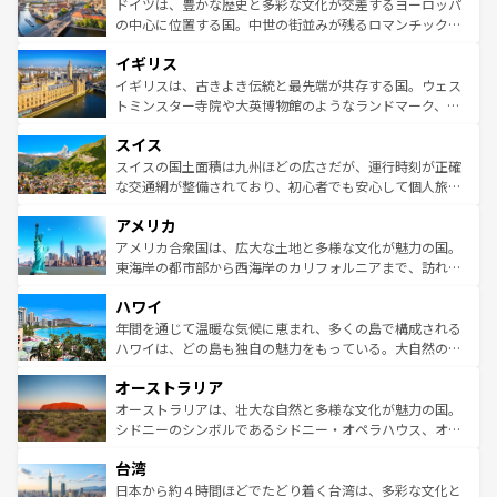
聖堂、美しいビーチ、そして豊かな自然が、訪れる者を心
ドイツは、豊かな歴史と多彩な文化が交差するヨーロッパ
ンテンツ一覧
を参照してほしい。
から魅了する。また、フランスは美食の国としても知ら
の中心に位置する国。中世の街並みが残るロマンチック街
れ、フランス料理はユネスコ無形文化遺産にも登録されて
道から、未来を先取りするようなモダンな都市まで多様な
イギリス
いる。シャンパンの発祥地であるランス、プロヴァンスの
顔を持つこの国は、どこを歩いても飽きることがない。ベ
香り高いラベンダー畑など、多彩な楽しみ方が可能だ。さ
ルリンの文化的活気、バイエルン州のアルプスの絶景、そ
イギリスは、古きよき伝統と最先端が共存する国。ウェス
らに、パリ以外の地域にも魅力が溢れており、どの街角に
してライン川沿いのワイン畑といった風景は必見。ビール
トミンスター寺院や大英博物館のようなランドマーク、歴
も豊かな歴史と文化が息づいている。パリ以外の個性あふ
とソーセージを味わいながら地元の人と過ごす楽しい時間
史ある大学都市、美しい丘陵地帯や牧歌的な風景など、エ
れる地方に足を運ぶとそれぞれで全く異なる文化を体験で
スイス
は、お酒好きな人にはぜひ体験してほしい。 なお、新着の
リアごとに異なる魅力がある。また、優雅なアフタヌーン
きるだろう。 なお、新着のフランス情報は
コンテンツ一覧
ドイツ情報は
コンテンツ一覧
を参照してほしい。
ティー、ビール好きにはたまらない英国パブ、サッカー観
スイスの国土面積は九州ほどの広さだが、運行時刻が正確
を参照してほしい。
戦など、本場だからこそできる体験も豊富。イギリスを旅
な交通網が整備されており、初心者でも安心して個人旅行
して楽しみつくそう。 なお、新着のイギリス情報は
コンテ
を楽しめる。日本同様に時刻表どおりの旅が可能だ。中世
アメリカ
ンツ一覧
を参照してほしい。
の建物がそのまま残る町や、スイスならではのユニークな
博物館もあり、アルプス観光だけでなく町歩きも満喫する
アメリカ合衆国は、広大な土地と多様な文化が魅力の国。
ことができる。国民の所得が高いため物価も高いが、旅行
東海岸の都市部から西海岸のカリフォルニアまで、訪れる
者向けの交通パス提供のサービスもあり、うまく活用すれ
場所ごとに異なる風景と体験が待っている。ニューヨーク
ハワイ
ば市内交通費無料で観光を楽しむこともできる。 なお、新
のような巨大都市は、観光、ショッピング、エンターテイ
着のスイス情報は
コンテンツ一覧
を参照してほしい。
ンメントが詰まった刺激的なスポットだ。一方、アメリカ
年間を通じて温暖な気候に恵まれ、多くの島で構成される
西部には大自然が広がり、グランドキャニオンやイエロー
ハワイは、どの島も独自の魅力をもっている。大自然の神
ストーン国立公園といった絶景が堪能できる。さらに、南
秘を感じたいなら、火山が生み出した壮大な景観を誇るハ
オーストラリア
部のニューオーリンズでは、音楽と美食が融合した独特の
ワイ島は見逃せない。また、定番の観光地といえばオアフ
文化が魅力。旅行者はアメリカの各地域で異なる魅力を楽
島だが、静かな自然を求めるならマウイ島やカウアイ島が
オーストラリアは、壮大な自然と多様な文化が魅力の国。
しみながら、その多様性と豊かな歴史を感じることができ
おすすめ。エメラルドグリーンに輝く海をはじめ、豊かな
シドニーのシンボルであるシドニー・オペラハウス、オー
るだろう。車でのロードトリップや列車の旅も、アメリカ
文化や歴史が息づいている。「アロハスピリット」と呼ば
ストラリア東海岸北部に広がる大サンゴ礁地帯グレートバ
ならではの贅沢な旅のスタイルだ。 なお、新着のアメリカ
台湾
れるおもてなしの心で訪れる人々を迎えてくれるハワイの
リアリーフや大陸中央部にそびえるウルル（エアーズロッ
情報は
コンテンツ一覧
を参照してほしい。
人々、おいしいローカルフードやハワイアンミュージッ
ク）、タスマニアの美しい原生林やケアンズの熱帯雨林な
日本から約４時間ほどでたどり着く台湾は、多彩な文化と