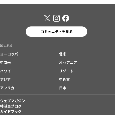
コミュニティを見る
国と地域
ヨーロッパ
北米
中南米
オセアニア
ハワイ
リゾート
アジア
中近東
アフリカ
日本
ウェブマガジン
特派員ブログ
ガイドブック