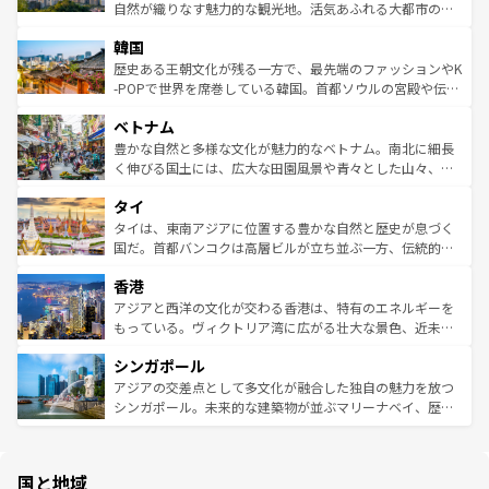
ク、伝統的なフラダンスなど、すべてがハワイの魅力を彩
ど、見どころがたくさん。また、カフェやワイン、オージ
自然が織りなす魅力的な観光地。活気あふれる大都市の台
っている。訪れるたびに新しい発見と感動が待っているハ
ービーフなどの食文化も豊かで、美味しいものであふれて
北やノスタルジックな町並みが人気な九份（ジォウフェ
ワイを、存分に味わってほしい。 なお、新着のハワイ情報
韓国
いる。アクティビティも充実しており、サーフィンやダイ
ン）、静ひつな山岳地帯である台湾東部など、都市の喧騒
は
コンテンツ一覧
を参照してほしい。
ビング、ハイキングなど、アウトドア好きにはたまらな
と山間の静けさが共存しており、訪れる人に新しい発見と
歴史ある王朝文化が残る一方で、最先端のファッションやK
い。オーストラリアの多彩な魅力を存分に味わいつくそ
驚きをもたらしてくれる。また、奥深い台湾の食文化も魅
-POPで世界を席巻している韓国。首都ソウルの宮殿や伝統
う。 なお、新着のオーストラリア情報は
コンテンツ一覧
を
力で、夜市などの屋台グルメから高級料理、ヘルシーで美
家屋が並ぶエリアでは韓国の歴史と文化に浸ることがで
参照してほしい。
ベトナム
容にもいいと評判のスイーツなど、バラエティ豊かな料理
き、地方に足を延ばせば四季折々の自然美を楽しむことが
が味わえる。 なお、新着の台湾情報は
コンテンツ一覧
を参
できる。そして、キムチや焼肉、絶品のストリートフード
豊かな自然と多様な文化が魅力的なベトナム。南北に細長
照してほしい。
まで、さまざまな韓国料理が待っている。夜には、韓国な
く伸びる国土には、広大な田園風景や青々とした山々、世
らではのナイトライフも堪能できる。あたたかいホスピタ
界遺産に登録された壮大な自然景観が点在し、都市部では
タイ
リティに包まれながら、韓国の多彩な魅力を心ゆくまで味
急速な発展と共に伝統が息づく。ハノイの古い町並みやホ
わってみてほしい。 なお、新着の韓国情報は
コンテンツ一
ーチミン市のフランス統治時代の建物も、独特の雰囲気を
タイは、東南アジアに位置する豊かな自然と歴史が息づく
覧
を参照してほしい。
醸し出している。また、バラエティの豊かさとおいしさで
国だ。首都バンコクは高層ビルが立ち並ぶ一方、伝統的な
世界中の食通を魅了してやまないベトナム料理も魅力のひ
寺院や市場がいたるところに点在し、古きよき文化と現代
香港
とつ。フォーやバインミー、ベトナムコーヒーなどは、ぜ
の活気が交差している。北部ではチェンマイなどの山岳地
ひ現地で味わいたい。どの地域を訪れてもあたたかい人々
帯で自然と触れ合い、南部ではプーケットやクラビの美し
アジアと西洋の文化が交わる香港は、特有のエネルギーを
が旅行者を迎えてくれるので、きっと忘れられない旅にな
いビーチでリゾート気分を楽しむことができる。タイ料理
もっている。ヴィクトリア湾に広がる壮大な景色、近未来
るはずだ。 なお、新着のベトナム情報は
コンテンツ一覧
を
は世界的に有名で、屋台から高級レストランまで味覚を刺
的なアートスポット、そして歴史と現代が融合した町並
参照してほしい。
シンガポール
激する。気候は一年中温暖で、どの季節にも異なる楽しみ
み、どこを訪れても感動するはず。観光スポットが密集し
が待っている。親しみやすいタイの人々、仏教を中心とし
ており、効率よく見どころを回れるのも魅力。息をのむよ
アジアの交差点として多文化が融合した独自の魅力を放つ
た文化、そして多様な観光資源が、訪れる旅人を魅了し続
うな絶景から文化的な体験まで、香港を存分に楽しみ尽く
シンガポール。未来的な建築物が並ぶマリーナベイ、歴史
ける。 なお、新着のタイ情報は
コンテンツ一覧
を参照して
そう。 なお、新着の香港情報は
コンテンツ一覧
を参照して
と伝統を感じられるエスニックタウン、多数の緑豊かな公
ほしい。
ほしい。
園や自然保護区など、自然が調和した近代的な景観と文化
の多様性あふれるカラフルな町は、どこを歩いても新しい
国と地域
発見がある。さらに、治安のよさや充実した公共交通機関