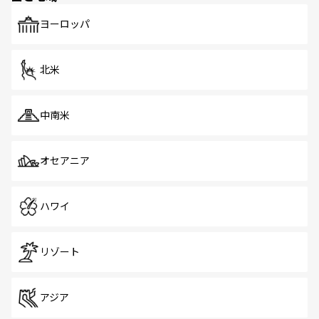
も、旅行者にとっては魅力的なポイント。グルメも豊富
で、ホーカーズは地元の風情を楽しめる外せないスポット
ヨーロッパ
だ。訪れる人を飽きさせないシンガポールで、多様な魅力
を体感しよう。 なお、新着のシンガポール情報は
コンテン
ツ一覧
を参照してほしい。
北米
中南米
オセアニア
ハワイ
リゾート
アジア