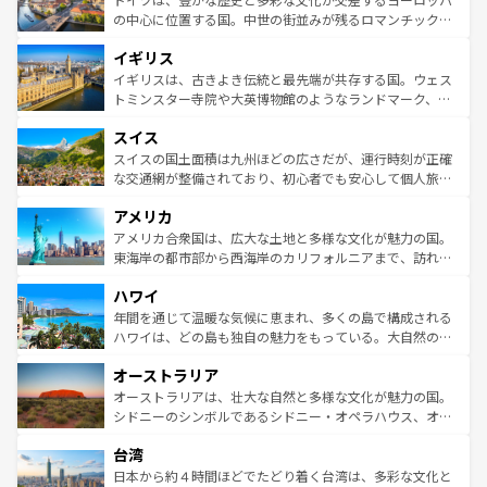
ンテンツ一覧
を参照してほしい。
から魅了する。また、フランスは美食の国としても知ら
の中心に位置する国。中世の街並みが残るロマンチック街
れ、フランス料理はユネスコ無形文化遺産にも登録されて
道から、未来を先取りするようなモダンな都市まで多様な
イギリス
いる。シャンパンの発祥地であるランス、プロヴァンスの
顔を持つこの国は、どこを歩いても飽きることがない。ベ
香り高いラベンダー畑など、多彩な楽しみ方が可能だ。さ
ルリンの文化的活気、バイエルン州のアルプスの絶景、そ
イギリスは、古きよき伝統と最先端が共存する国。ウェス
らに、パリ以外の地域にも魅力が溢れており、どの街角に
してライン川沿いのワイン畑といった風景は必見。ビール
トミンスター寺院や大英博物館のようなランドマーク、歴
も豊かな歴史と文化が息づいている。パリ以外の個性あふ
とソーセージを味わいながら地元の人と過ごす楽しい時間
史ある大学都市、美しい丘陵地帯や牧歌的な風景など、エ
れる地方に足を運ぶとそれぞれで全く異なる文化を体験で
スイス
は、お酒好きな人にはぜひ体験してほしい。 なお、新着の
リアごとに異なる魅力がある。また、優雅なアフタヌーン
きるだろう。 なお、新着のフランス情報は
コンテンツ一覧
ドイツ情報は
コンテンツ一覧
を参照してほしい。
ティー、ビール好きにはたまらない英国パブ、サッカー観
スイスの国土面積は九州ほどの広さだが、運行時刻が正確
を参照してほしい。
戦など、本場だからこそできる体験も豊富。イギリスを旅
な交通網が整備されており、初心者でも安心して個人旅行
して楽しみつくそう。 なお、新着のイギリス情報は
コンテ
を楽しめる。日本同様に時刻表どおりの旅が可能だ。中世
アメリカ
ンツ一覧
を参照してほしい。
の建物がそのまま残る町や、スイスならではのユニークな
博物館もあり、アルプス観光だけでなく町歩きも満喫する
アメリカ合衆国は、広大な土地と多様な文化が魅力の国。
ことができる。国民の所得が高いため物価も高いが、旅行
東海岸の都市部から西海岸のカリフォルニアまで、訪れる
者向けの交通パス提供のサービスもあり、うまく活用すれ
場所ごとに異なる風景と体験が待っている。ニューヨーク
ハワイ
ば市内交通費無料で観光を楽しむこともできる。 なお、新
のような巨大都市は、観光、ショッピング、エンターテイ
着のスイス情報は
コンテンツ一覧
を参照してほしい。
ンメントが詰まった刺激的なスポットだ。一方、アメリカ
年間を通じて温暖な気候に恵まれ、多くの島で構成される
西部には大自然が広がり、グランドキャニオンやイエロー
ハワイは、どの島も独自の魅力をもっている。大自然の神
ストーン国立公園といった絶景が堪能できる。さらに、南
秘を感じたいなら、火山が生み出した壮大な景観を誇るハ
オーストラリア
部のニューオーリンズでは、音楽と美食が融合した独特の
ワイ島は見逃せない。また、定番の観光地といえばオアフ
文化が魅力。旅行者はアメリカの各地域で異なる魅力を楽
島だが、静かな自然を求めるならマウイ島やカウアイ島が
オーストラリアは、壮大な自然と多様な文化が魅力の国。
しみながら、その多様性と豊かな歴史を感じることができ
おすすめ。エメラルドグリーンに輝く海をはじめ、豊かな
シドニーのシンボルであるシドニー・オペラハウス、オー
るだろう。車でのロードトリップや列車の旅も、アメリカ
文化や歴史が息づいている。「アロハスピリット」と呼ば
ストラリア東海岸北部に広がる大サンゴ礁地帯グレートバ
ならではの贅沢な旅のスタイルだ。 なお、新着のアメリカ
台湾
れるおもてなしの心で訪れる人々を迎えてくれるハワイの
リアリーフや大陸中央部にそびえるウルル（エアーズロッ
情報は
コンテンツ一覧
を参照してほしい。
人々、おいしいローカルフードやハワイアンミュージッ
ク）、タスマニアの美しい原生林やケアンズの熱帯雨林な
日本から約４時間ほどでたどり着く台湾は、多彩な文化と