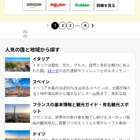
詳細を見る
…
1
2
3
8
AD
AD
人気の国と地域から探す
イタリア
イタリアは歴史、文化、グルメ、自然と多彩な魅力にあふ
れた国。
ローマ
の古代遺跡やフィレンツェのルネッサンス
美術、ヴェネツィアの運河など、歴史あるスポットはもち
スペイン
ろん、トスカーナの美しい田園風景やアマルフィ海岸の絶
景など、自然景観も見逃せない。観光の合間には、本場の
イベリア半島のほぼ80％を占めるスペインは、太陽が降り
ピザやパスタなど、絶品のイタリア料理を堪能することも
注ぐ地中海沿岸から雄大なピレネー山脈まで、多彩な自然
できる。朝目覚めてから夜眠るまで、すべての瞬間を楽し
と文化が詰まったヨーロッパ屈指の旅行先だ。多様な地域
フランスの基本情報と観光ガイド・有名観光スポ
ませてくれるイタリアで、忘れられない旅をしてみよう！
文化が根付くこの国では、情熱的なフラメンコ、熱気あふ
なお、新着のイタリア情報は
コンテンツ一覧
を参照してほ
れる闘牛、そして美味しいタパスが生活の一部となってい
ット
しい。
る。首都マドリードの洗練された雰囲気や、バルセロナの
フランスは、世界中の旅行者を魅了し続けるヨーロッパ屈
アートに溢れた街角から、地方では古代ローマ遺跡や中世
指の観光地だ。首都パリのエッフェル塔やルーブル美術館
の城塞都市、穏やかなビーチリゾートまで多彩な表情を見
といった象徴的なスポットから、田舎町の古風な美しさま
せる。地方によって風土や気候が異なるスペインはその個
ドイツ
で、幅広い魅力が詰まっている。華麗な宮殿、歴史的な大
性で訪れる人を魅了する。 なお、新着のスペイン情報は
コ
聖堂、美しいビーチ、そして豊かな自然が、訪れる者を心
ドイツは、豊かな歴史と多彩な文化が交差するヨーロッパ