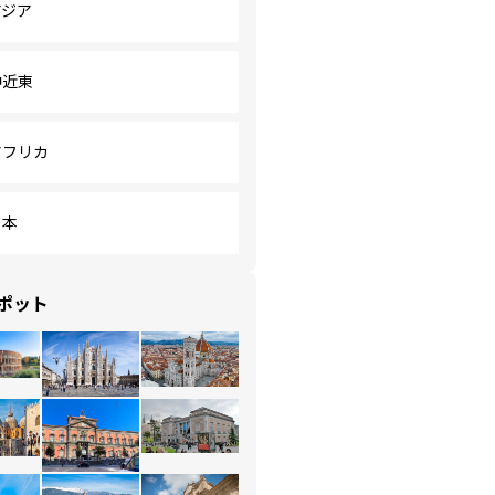
アジア
中近東
アフリカ
日本
ポット