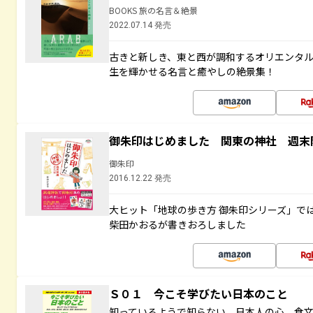
BOOKS 旅の名言＆絶景
2022.07.14 発売
古きと新しき、東と西が調和するオリエンタ
生を輝かせる名言と癒やしの絶景集！
御朱印はじめました 関東の神社 週末
御朱印
2016.12.22 発売
大ヒット「地球の歩き方 御朱印シリーズ」で
柴田かおるが書きおろしました
Ｓ０１ 今こそ学びたい日本のこと
知っているようで知らない 日本人の心、食