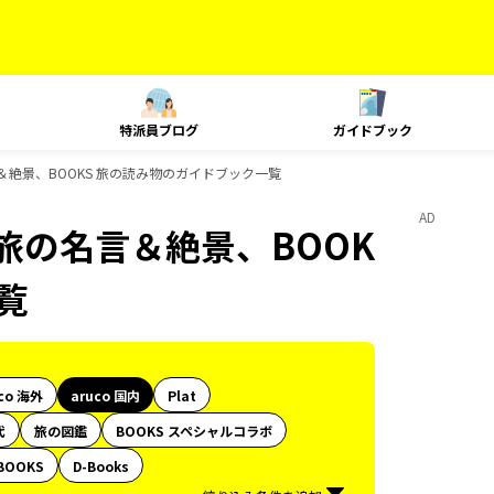
特派員ブログ
ガイドブック
名言＆絶景、BOOKS 旅の読み物のガイドブック一覧
AD
S 旅の名言＆絶景、BOOK
覧
co 海外
aruco 国内
Plat
代
旅の図鑑
BOOKS スペシャルコラボ
BOOKS
D-Books