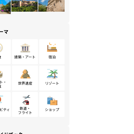
ーマ
食
建築・アート
宿泊
ト・
世界遺産
リゾート
戦
鉄道・
ビティ
ショップ
フライト