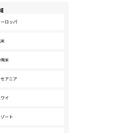
域
ヨーロッパ
北米
中南米
オセアニア
ハワイ
リゾート