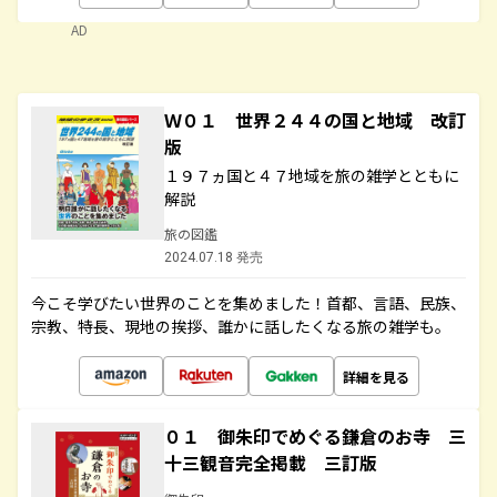
AD
Ｗ０１ 世界２４４の国と地域 改訂
版
１９７ヵ国と４７地域を旅の雑学とともに
解説
旅の図鑑
2024.07.18 発売
今こそ学びたい世界のことを集めました！首都、言語、民族、
宗教、特長、現地の挨拶、誰かに話したくなる旅の雑学も。
詳細を見る
０１ 御朱印でめぐる鎌倉のお寺 三
十三観音完全掲載 三訂版