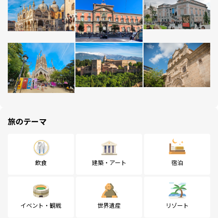
旅のテーマ
飲食
建築・アート
宿泊
イベント・観戦
世界遺産
リゾート