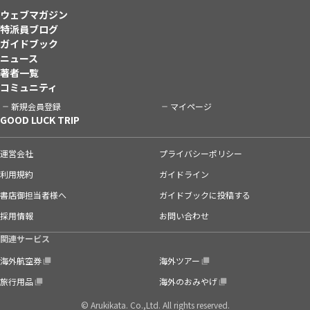
ウェブマガジン
特派員ブログ
ガイドブック
ニュース
著者一覧
コミュニティ
新規会員登録
マイページ
GOOD LUCK TRIP
運営会社
プライバシーポリシー
利用規約
ガイドライン
書店御担当者様へ
ガイドブックに投稿する
採用情報
お問い合わせ
関連サービス
海外航空券
海外ツアー
旅行用品
海外のおみやげ
© Arukikata. Co.,Ltd. All rights reserved.