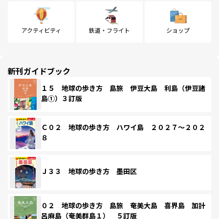
アクティビティ
鉄道・フライト
ショップ
新刊ガイドブック
１５ 地球の歩き方 島旅 伊豆大島 利島（伊豆諸
島①）３訂版
Ｃ０２ 地球の歩き方 ハワイ島 ２０２７～２０２
８
Ｊ３３ 地球の歩き方 墨田区
０２ 地球の歩き方 島旅 奄美大島 喜界島 加計
呂麻島（奄美群島１） ５訂版