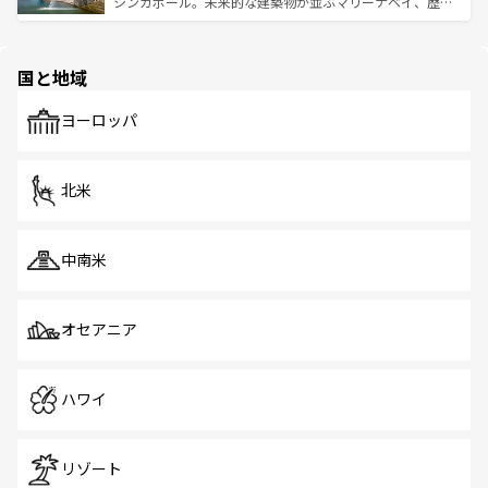
うな絶景から文化的な体験まで、香港を存分に楽しみ尽く
シンガポール。未来的な建築物が並ぶマリーナベイ、歴史
ける。 なお、新着のタイ情報は
コンテンツ一覧
を参照して
そう。 なお、新着の香港情報は
コンテンツ一覧
を参照して
と伝統を感じられるエスニックタウン、多数の緑豊かな公
ほしい。
ほしい。
園や自然保護区など、自然が調和した近代的な景観と文化
の多様性あふれるカラフルな町は、どこを歩いても新しい
国と地域
発見がある。さらに、治安のよさや充実した公共交通機関
も、旅行者にとっては魅力的なポイント。グルメも豊富
で、ホーカーズは地元の風情を楽しめる外せないスポット
ヨーロッパ
だ。訪れる人を飽きさせないシンガポールで、多様な魅力
を体感しよう。 なお、新着のシンガポール情報は
コンテン
ツ一覧
を参照してほしい。
北米
中南米
オセアニア
ハワイ
リゾート