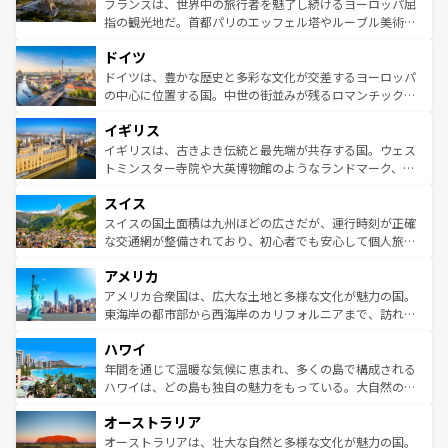
フランスは、世界中の旅行者を魅了し続けるヨーロッパ屈
アートに溢れた街角から、地方では古代ローマ遺跡や中世
指の観光地だ。首都パリのエッフェル塔やルーブル美術館
の城塞都市、穏やかなビーチリゾートまで多彩な表情を見
といった象徴的なスポットから、田舎町の古風な美しさま
せる。地方によって風土や気候が異なるスペインはその個
ドイツ
で、幅広い魅力が詰まっている。華麗な宮殿、歴史的な大
性で訪れる人を魅了する。 なお、新着のスペイン情報は
コ
聖堂、美しいビーチ、そして豊かな自然が、訪れる者を心
ドイツは、豊かな歴史と多彩な文化が交差するヨーロッパ
ンテンツ一覧
を参照してほしい。
から魅了する。また、フランスは美食の国としても知ら
の中心に位置する国。中世の街並みが残るロマンチック街
れ、フランス料理はユネスコ無形文化遺産にも登録されて
道から、未来を先取りするようなモダンな都市まで多様な
イギリス
いる。シャンパンの発祥地であるランス、プロヴァンスの
顔を持つこの国は、どこを歩いても飽きることがない。ベ
香り高いラベンダー畑など、多彩な楽しみ方が可能だ。さ
ルリンの文化的活気、バイエルン州のアルプスの絶景、そ
イギリスは、古きよき伝統と最先端が共存する国。ウェス
らに、パリ以外の地域にも魅力が溢れており、どの街角に
してライン川沿いのワイン畑といった風景は必見。ビール
トミンスター寺院や大英博物館のようなランドマーク、歴
も豊かな歴史と文化が息づいている。パリ以外の個性あふ
とソーセージを味わいながら地元の人と過ごす楽しい時間
史ある大学都市、美しい丘陵地帯や牧歌的な風景など、エ
れる地方に足を運ぶとそれぞれで全く異なる文化を体験で
スイス
は、お酒好きな人にはぜひ体験してほしい。 なお、新着の
リアごとに異なる魅力がある。また、優雅なアフタヌーン
きるだろう。 なお、新着のフランス情報は
コンテンツ一覧
ドイツ情報は
コンテンツ一覧
を参照してほしい。
ティー、ビール好きにはたまらない英国パブ、サッカー観
スイスの国土面積は九州ほどの広さだが、運行時刻が正確
を参照してほしい。
戦など、本場だからこそできる体験も豊富。イギリスを旅
な交通網が整備されており、初心者でも安心して個人旅行
して楽しみつくそう。 なお、新着のイギリス情報は
コンテ
を楽しめる。日本同様に時刻表どおりの旅が可能だ。中世
アメリカ
ンツ一覧
を参照してほしい。
の建物がそのまま残る町や、スイスならではのユニークな
博物館もあり、アルプス観光だけでなく町歩きも満喫する
アメリカ合衆国は、広大な土地と多様な文化が魅力の国。
ことができる。国民の所得が高いため物価も高いが、旅行
東海岸の都市部から西海岸のカリフォルニアまで、訪れる
者向けの交通パス提供のサービスもあり、うまく活用すれ
場所ごとに異なる風景と体験が待っている。ニューヨーク
ハワイ
ば市内交通費無料で観光を楽しむこともできる。 なお、新
のような巨大都市は、観光、ショッピング、エンターテイ
着のスイス情報は
コンテンツ一覧
を参照してほしい。
ンメントが詰まった刺激的なスポットだ。一方、アメリカ
年間を通じて温暖な気候に恵まれ、多くの島で構成される
西部には大自然が広がり、グランドキャニオンやイエロー
ハワイは、どの島も独自の魅力をもっている。大自然の神
ストーン国立公園といった絶景が堪能できる。さらに、南
秘を感じたいなら、火山が生み出した壮大な景観を誇るハ
オーストラリア
部のニューオーリンズでは、音楽と美食が融合した独特の
ワイ島は見逃せない。また、定番の観光地といえばオアフ
文化が魅力。旅行者はアメリカの各地域で異なる魅力を楽
島だが、静かな自然を求めるならマウイ島やカウアイ島が
オーストラリアは、壮大な自然と多様な文化が魅力の国。