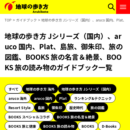
TOP
ガイドブック
地球の歩き方 Jシリーズ（国内）、aruco 国内、Pla
地球の歩き方 Jシリーズ（国内）、ar
uco 国内、Plat、島旅、御朱印、旅の
図鑑、BOOKS 旅の名言＆絶景、BOO
KS 旅の読み物のガイドブック一覧
すべて
地球の歩き方 海外
地球の歩き方 Jシリーズ（国内）
aruco 海外
aruco 国内
Plat
ランキング&テクニック
Resort Style
島旅
御朱印
歴史時代
旅の図鑑
BOOKS スペシャルコラボ
BOOKS 旅の名言＆絶景
BOOKS 旅と健康
BOOKS 旅の読み物
BOOKS
D-Books