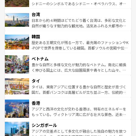
しみながら、その多様性と豊かな歴史を感じることができ
おすすめ。エメラルドグリーンに輝く海をはじめ、豊かな
シドニーのシンボルであるシドニー・オペラハウス、オー
るだろう。車でのロードトリップや列車の旅も、アメリカ
文化や歴史が息づいている。「アロハスピリット」と呼ば
ストラリア東海岸北部に広がる大サンゴ礁地帯グレートバ
ならではの贅沢な旅のスタイルだ。 なお、新着のアメリカ
台湾
れるおもてなしの心で訪れる人々を迎えてくれるハワイの
リアリーフや大陸中央部にそびえるウルル（エアーズロッ
情報は
コンテンツ一覧
を参照してほしい。
人々、おいしいローカルフードやハワイアンミュージッ
ク）、タスマニアの美しい原生林やケアンズの熱帯雨林な
日本から約４時間ほどでたどり着く台湾は、多彩な文化と
ク、伝統的なフラダンスなど、すべてがハワイの魅力を彩
ど、見どころがたくさん。また、カフェやワイン、オージ
自然が織りなす魅力的な観光地。活気あふれる大都市の台
っている。訪れるたびに新しい発見と感動が待っているハ
ービーフなどの食文化も豊かで、美味しいものであふれて
北やノスタルジックな町並みが人気な九份（ジォウフェ
ワイを、存分に味わってほしい。 なお、新着のハワイ情報
韓国
いる。アクティビティも充実しており、サーフィンやダイ
ン）、静ひつな山岳地帯である台湾東部など、都市の喧騒
は
コンテンツ一覧
を参照してほしい。
ビング、ハイキングなど、アウトドア好きにはたまらな
と山間の静けさが共存しており、訪れる人に新しい発見と
歴史ある王朝文化が残る一方で、最先端のファッションやK
い。オーストラリアの多彩な魅力を存分に味わいつくそ
驚きをもたらしてくれる。また、奥深い台湾の食文化も魅
-POPで世界を席巻している韓国。首都ソウルの宮殿や伝統
う。 なお、新着のオーストラリア情報は
コンテンツ一覧
を
力で、夜市などの屋台グルメから高級料理、ヘルシーで美
家屋が並ぶエリアでは韓国の歴史と文化に浸ることがで
参照してほしい。
ベトナム
容にもいいと評判のスイーツなど、バラエティ豊かな料理
き、地方に足を延ばせば四季折々の自然美を楽しむことが
が味わえる。 なお、新着の台湾情報は
コンテンツ一覧
を参
できる。そして、キムチや焼肉、絶品のストリートフード
豊かな自然と多様な文化が魅力的なベトナム。南北に細長
照してほしい。
まで、さまざまな韓国料理が待っている。夜には、韓国な
く伸びる国土には、広大な田園風景や青々とした山々、世
らではのナイトライフも堪能できる。あたたかいホスピタ
界遺産に登録された壮大な自然景観が点在し、都市部では
タイ
リティに包まれながら、韓国の多彩な魅力を心ゆくまで味
急速な発展と共に伝統が息づく。ハノイの古い町並みやホ
わってみてほしい。 なお、新着の韓国情報は
コンテンツ一
ーチミン市のフランス統治時代の建物も、独特の雰囲気を
タイは、東南アジアに位置する豊かな自然と歴史が息づく
覧
を参照してほしい。
醸し出している。また、バラエティの豊かさとおいしさで
国だ。首都バンコクは高層ビルが立ち並ぶ一方、伝統的な
世界中の食通を魅了してやまないベトナム料理も魅力のひ
寺院や市場がいたるところに点在し、古きよき文化と現代
香港
とつ。フォーやバインミー、ベトナムコーヒーなどは、ぜ
の活気が交差している。北部ではチェンマイなどの山岳地
ひ現地で味わいたい。どの地域を訪れてもあたたかい人々
帯で自然と触れ合い、南部ではプーケットやクラビの美し
アジアと西洋の文化が交わる香港は、特有のエネルギーを
が旅行者を迎えてくれるので、きっと忘れられない旅にな
いビーチでリゾート気分を楽しむことができる。タイ料理
もっている。ヴィクトリア湾に広がる壮大な景色、近未来
るはずだ。 なお、新着のベトナム情報は
コンテンツ一覧
を
は世界的に有名で、屋台から高級レストランまで味覚を刺
的なアートスポット、そして歴史と現代が融合した町並
参照してほしい。
シンガポール
激する。気候は一年中温暖で、どの季節にも異なる楽しみ
み、どこを訪れても感動するはず。観光スポットが密集し
が待っている。親しみやすいタイの人々、仏教を中心とし
ており、効率よく見どころを回れるのも魅力。息をのむよ
アジアの交差点として多文化が融合した独自の魅力を放つ
た文化、そして多様な観光資源が、訪れる旅人を魅了し続