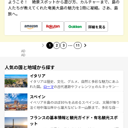
ようこそ！ 絶景スポットから遊び方、カルチャーまで、島の
人たちが教えてくれた奄美大島の魅力を1冊に凝縮。さあ、島
旅へ。
詳細を見る
…
1
2
3
11
AD
AD
人気の国と地域から探す
イタリア
イタリアは歴史、文化、グルメ、自然と多彩な魅力にあふ
れた国。
ローマ
の古代遺跡やフィレンツェのルネッサンス
美術、ヴェネツィアの運河など、歴史あるスポットはもち
スペイン
ろん、トスカーナの美しい田園風景やアマルフィ海岸の絶
景など、自然景観も見逃せない。観光の合間には、本場の
イベリア半島のほぼ80％を占めるスペインは、太陽が降り
ピザやパスタなど、絶品のイタリア料理を堪能することも
注ぐ地中海沿岸から雄大なピレネー山脈まで、多彩な自然
できる。朝目覚めてから夜眠るまで、すべての瞬間を楽し
と文化が詰まったヨーロッパ屈指の旅行先だ。多様な地域
フランスの基本情報と観光ガイド・有名観光スポ
ませてくれるイタリアで、忘れられない旅をしてみよう！
文化が根付くこの国では、情熱的なフラメンコ、熱気あふ
なお、新着のイタリア情報は
コンテンツ一覧
を参照してほ
れる闘牛、そして美味しいタパスが生活の一部となってい
ット
しい。
る。首都マドリードの洗練された雰囲気や、バルセロナの