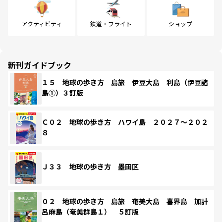
アクティビティ
鉄道・フライト
ショップ
新刊ガイドブック
１５ 地球の歩き方 島旅 伊豆大島 利島（伊豆諸
島①）３訂版
Ｃ０２ 地球の歩き方 ハワイ島 ２０２７～２０２
８
Ｊ３３ 地球の歩き方 墨田区
０２ 地球の歩き方 島旅 奄美大島 喜界島 加計
呂麻島（奄美群島１） ５訂版