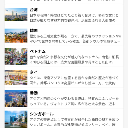
ならではの贅沢な旅のスタイルだ。 なお、新着のアメリカ
れるおもてなしの心で訪れる人々を迎えてくれるハワイの
ストラリア東海岸北部に広がる大サンゴ礁地帯グレートバ
情報は
コンテンツ一覧
を参照してほしい。
人々、おいしいローカルフードやハワイアンミュージッ
台湾
リアリーフや大陸中央部にそびえるウルル（エアーズロッ
ク、伝統的なフラダンスなど、すべてがハワイの魅力を彩
ク）、タスマニアの美しい原生林やケアンズの熱帯雨林な
日本から約４時間ほどでたどり着く台湾は、多彩な文化と
っている。訪れるたびに新しい発見と感動が待っているハ
ど、見どころがたくさん。また、カフェやワイン、オージ
自然が織りなす魅力的な観光地。活気あふれる大都市の台
ワイを、存分に味わってほしい。 なお、新着のハワイ情報
ービーフなどの食文化も豊かで、美味しいものであふれて
北やノスタルジックな町並みが人気な九份（ジォウフェ
は
コンテンツ一覧
を参照してほしい。
韓国
いる。アクティビティも充実しており、サーフィンやダイ
ン）、静ひつな山岳地帯である台湾東部など、都市の喧騒
ビング、ハイキングなど、アウトドア好きにはたまらな
と山間の静けさが共存しており、訪れる人に新しい発見と
歴史ある王朝文化が残る一方で、最先端のファッションやK
い。オーストラリアの多彩な魅力を存分に味わいつくそ
驚きをもたらしてくれる。また、奥深い台湾の食文化も魅
-POPで世界を席巻している韓国。首都ソウルの宮殿や伝統
う。 なお、新着のオーストラリア情報は
コンテンツ一覧
を
力で、夜市などの屋台グルメから高級料理、ヘルシーで美
家屋が並ぶエリアでは韓国の歴史と文化に浸ることがで
参照してほしい。
ベトナム
容にもいいと評判のスイーツなど、バラエティ豊かな料理
き、地方に足を延ばせば四季折々の自然美を楽しむことが
が味わえる。 なお、新着の台湾情報は
コンテンツ一覧
を参
できる。そして、キムチや焼肉、絶品のストリートフード
豊かな自然と多様な文化が魅力的なベトナム。南北に細長
照してほしい。
まで、さまざまな韓国料理が待っている。夜には、韓国な
く伸びる国土には、広大な田園風景や青々とした山々、世
らではのナイトライフも堪能できる。あたたかいホスピタ
界遺産に登録された壮大な自然景観が点在し、都市部では
タイ
リティに包まれながら、韓国の多彩な魅力を心ゆくまで味
急速な発展と共に伝統が息づく。ハノイの古い町並みやホ
わってみてほしい。 なお、新着の韓国情報は
コンテンツ一
ーチミン市のフランス統治時代の建物も、独特の雰囲気を
タイは、東南アジアに位置する豊かな自然と歴史が息づく
覧
を参照してほしい。
醸し出している。また、バラエティの豊かさとおいしさで
国だ。首都バンコクは高層ビルが立ち並ぶ一方、伝統的な
世界中の食通を魅了してやまないベトナム料理も魅力のひ
寺院や市場がいたるところに点在し、古きよき文化と現代
香港
とつ。フォーやバインミー、ベトナムコーヒーなどは、ぜ
の活気が交差している。北部ではチェンマイなどの山岳地
ひ現地で味わいたい。どの地域を訪れてもあたたかい人々
帯で自然と触れ合い、南部ではプーケットやクラビの美し
アジアと西洋の文化が交わる香港は、特有のエネルギーを
が旅行者を迎えてくれるので、きっと忘れられない旅にな
いビーチでリゾート気分を楽しむことができる。タイ料理
もっている。ヴィクトリア湾に広がる壮大な景色、近未来
るはずだ。 なお、新着のベトナム情報は
コンテンツ一覧
を
は世界的に有名で、屋台から高級レストランまで味覚を刺
的なアートスポット、そして歴史と現代が融合した町並
参照してほしい。
シンガポール
激する。気候は一年中温暖で、どの季節にも異なる楽しみ
み、どこを訪れても感動するはず。観光スポットが密集し
が待っている。親しみやすいタイの人々、仏教を中心とし
ており、効率よく見どころを回れるのも魅力。息をのむよ
アジアの交差点として多文化が融合した独自の魅力を放つ
た文化、そして多様な観光資源が、訪れる旅人を魅了し続
うな絶景から文化的な体験まで、香港を存分に楽しみ尽く
シンガポール。未来的な建築物が並ぶマリーナベイ、歴史