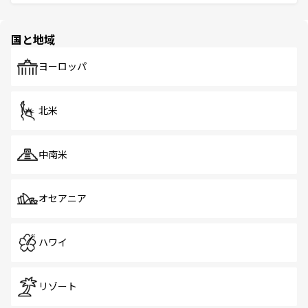
ける。 なお、新着のタイ情報は
コンテンツ一覧
を参照して
そう。 なお、新着の香港情報は
コンテンツ一覧
を参照して
と伝統を感じられるエスニックタウン、多数の緑豊かな公
ほしい。
ほしい。
園や自然保護区など、自然が調和した近代的な景観と文化
の多様性あふれるカラフルな町は、どこを歩いても新しい
国と地域
発見がある。さらに、治安のよさや充実した公共交通機関
も、旅行者にとっては魅力的なポイント。グルメも豊富
で、ホーカーズは地元の風情を楽しめる外せないスポット
ヨーロッパ
だ。訪れる人を飽きさせないシンガポールで、多様な魅力
を体感しよう。 なお、新着のシンガポール情報は
コンテン
ツ一覧
を参照してほしい。
北米
中南米
オセアニア
ハワイ
リゾート