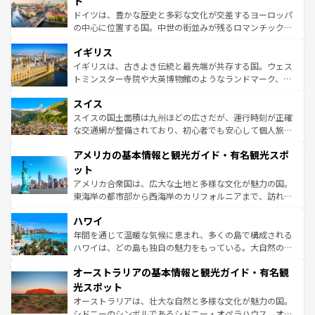
ト
ンテンツ一覧
を参照してほしい。
から魅了する。また、フランスは美食の国としても知ら
ドイツは、豊かな歴史と多彩な文化が交差するヨーロッパ
れ、フランス料理はユネスコ無形文化遺産にも登録されて
の中心に位置する国。中世の街並みが残るロマンチック街
いる。シャンパンの発祥地であるランス、プロヴァンスの
道から、未来を先取りするようなモダンな都市まで多様な
香り高いラベンダー畑など、多彩な楽しみ方が可能だ。さ
イギリス
顔を持つこの国は、どこを歩いても飽きることがない。ベ
らに、パリ以外の地域にも魅力が溢れており、どの街角に
ルリンの文化的活気、バイエルン州のアルプスの絶景、そ
イギリスは、古きよき伝統と最先端が共存する国。ウェス
も豊かな歴史と文化が息づいている。パリ以外の個性あふ
してライン川沿いのワイン畑といった風景は必見。ビール
トミンスター寺院や大英博物館のようなランドマーク、歴
れる地方に足を運ぶとそれぞれで全く異なる文化を体験で
とソーセージを味わいながら地元の人と過ごす楽しい時間
史ある大学都市、美しい丘陵地帯や牧歌的な風景など、エ
きるだろう。 なお、新着のフランス情報は
コンテンツ一覧
スイス
は、お酒好きな人にはぜひ体験してほしい。 なお、新着の
リアごとに異なる魅力がある。また、優雅なアフタヌーン
を参照してほしい。
ドイツ情報は
コンテンツ一覧
を参照してほしい。
ティー、ビール好きにはたまらない英国パブ、サッカー観
スイスの国土面積は九州ほどの広さだが、運行時刻が正確
戦など、本場だからこそできる体験も豊富。イギリスを旅
な交通網が整備されており、初心者でも安心して個人旅行
して楽しみつくそう。 なお、新着のイギリス情報は
コンテ
を楽しめる。日本同様に時刻表どおりの旅が可能だ。中世
アメリカの基本情報と観光ガイド・有名観光スポ
ンツ一覧
を参照してほしい。
の建物がそのまま残る町や、スイスならではのユニークな
博物館もあり、アルプス観光だけでなく町歩きも満喫する
ット
ことができる。国民の所得が高いため物価も高いが、旅行
アメリカ合衆国は、広大な土地と多様な文化が魅力の国。
者向けの交通パス提供のサービスもあり、うまく活用すれ
東海岸の都市部から西海岸のカリフォルニアまで、訪れる
ば市内交通費無料で観光を楽しむこともできる。 なお、新
場所ごとに異なる風景と体験が待っている。ニューヨーク
着のスイス情報は
コンテンツ一覧
を参照してほしい。
ハワイ
のような巨大都市は、観光、ショッピング、エンターテイ
ンメントが詰まった刺激的なスポットだ。一方、アメリカ
年間を通じて温暖な気候に恵まれ、多くの島で構成される
西部には大自然が広がり、グランドキャニオンやイエロー
ハワイは、どの島も独自の魅力をもっている。大自然の神
ストーン国立公園といった絶景が堪能できる。さらに、南
秘を感じたいなら、火山が生み出した壮大な景観を誇るハ
オーストラリアの基本情報と観光ガイド・有名観
部のニューオーリンズでは、音楽と美食が融合した独特の
ワイ島は見逃せない。また、定番の観光地といえばオアフ
文化が魅力。旅行者はアメリカの各地域で異なる魅力を楽
島だが、静かな自然を求めるならマウイ島やカウアイ島が
光スポット
しみながら、その多様性と豊かな歴史を感じることができ
おすすめ。エメラルドグリーンに輝く海をはじめ、豊かな
オーストラリアは、壮大な自然と多様な文化が魅力の国。
るだろう。車でのロードトリップや列車の旅も、アメリカ
文化や歴史が息づいている。「アロハスピリット」と呼ば
シドニーのシンボルであるシドニー・オペラハウス、オー