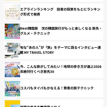
エアラインランキング 読者の投票をもとにランキン
グ形式で発表
Next韓国旅 次の韓国旅行がもっと楽しくなる 旅先・
グルメ・テクニック
旬な“あの人”が「旅」をテーマに語るインタビュー連
載 MY TRAVEL STORY
今、こんな旅がしてみたい！地球の歩き方が選ぶ2026
年絶対行くべき旅先30
コスパもタイパもかなえる！賢者の旅テクニック