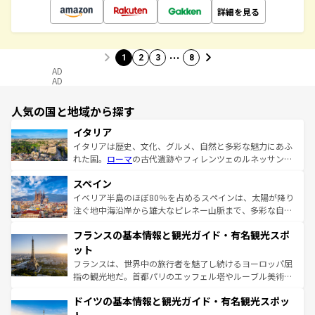
詳細を見る
…
1
2
3
8
AD
AD
人気の国と地域から探す
イタリア
イタリアは歴史、文化、グルメ、自然と多彩な魅力にあふ
れた国。
ローマ
の古代遺跡やフィレンツェのルネッサンス
美術、ヴェネツィアの運河など、歴史あるスポットはもち
スペイン
ろん、トスカーナの美しい田園風景やアマルフィ海岸の絶
景など、自然景観も見逃せない。観光の合間には、本場の
イベリア半島のほぼ80％を占めるスペインは、太陽が降り
ピザやパスタなど、絶品のイタリア料理を堪能することも
注ぐ地中海沿岸から雄大なピレネー山脈まで、多彩な自然
できる。朝目覚めてから夜眠るまで、すべての瞬間を楽し
と文化が詰まったヨーロッパ屈指の旅行先だ。多様な地域
フランスの基本情報と観光ガイド・有名観光スポ
ませてくれるイタリアで、忘れられない旅をしてみよう！
文化が根付くこの国では、情熱的なフラメンコ、熱気あふ
なお、新着のイタリア情報は
コンテンツ一覧
を参照してほ
れる闘牛、そして美味しいタパスが生活の一部となってい
ット
しい。
る。首都マドリードの洗練された雰囲気や、バルセロナの
フランスは、世界中の旅行者を魅了し続けるヨーロッパ屈
アートに溢れた街角から、地方では古代ローマ遺跡や中世
指の観光地だ。首都パリのエッフェル塔やルーブル美術館
の城塞都市、穏やかなビーチリゾートまで多彩な表情を見
といった象徴的なスポットから、田舎町の古風な美しさま
せる。地方によって風土や気候が異なるスペインはその個
ドイツの基本情報と観光ガイド・有名観光スポッ
で、幅広い魅力が詰まっている。華麗な宮殿、歴史的な大
性で訪れる人を魅了する。 なお、新着のスペイン情報は
コ
聖堂、美しいビーチ、そして豊かな自然が、訪れる者を心