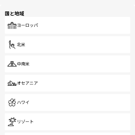
ほしい。
ほしい。
園や自然保護区など、自然が調和した近代的な景観と文化
の多様性あふれるカラフルな町は、どこを歩いても新しい
国と地域
発見がある。さらに、治安のよさや充実した公共交通機関
も、旅行者にとっては魅力的なポイント。グルメも豊富
で、ホーカーズは地元の風情を楽しめる外せないスポット
ヨーロッパ
だ。訪れる人を飽きさせないシンガポールで、多様な魅力
を体感しよう。 なお、新着のシンガポール情報は
コンテン
ツ一覧
を参照してほしい。
北米
中南米
オセアニア
ハワイ
リゾート