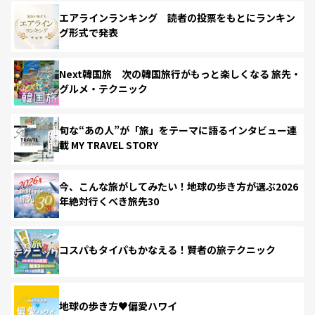
エアラインランキング 読者の投票をもとにランキン
グ形式で発表
Next韓国旅 次の韓国旅行がもっと楽しくなる 旅先・
グルメ・テクニック
旬な“あの人”が「旅」をテーマに語るインタビュー連
載 MY TRAVEL STORY
今、こんな旅がしてみたい！地球の歩き方が選ぶ2026
年絶対行くべき旅先30
コスパもタイパもかなえる！賢者の旅テクニック
地球の歩き方♥偏愛ハワイ