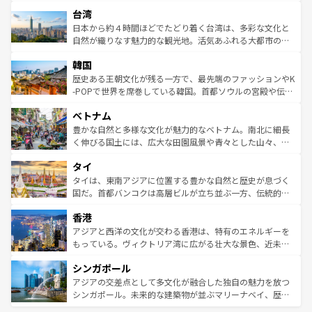
るだろう。車でのロードトリップや列車の旅も、アメリカ
文化や歴史が息づいている。「アロハスピリット」と呼ば
ストラリア東海岸北部に広がる大サンゴ礁地帯グレートバ
ならではの贅沢な旅のスタイルだ。 なお、新着のアメリカ
台湾
れるおもてなしの心で訪れる人々を迎えてくれるハワイの
リアリーフや大陸中央部にそびえるウルル（エアーズロッ
情報は
コンテンツ一覧
を参照してほしい。
人々、おいしいローカルフードやハワイアンミュージッ
ク）、タスマニアの美しい原生林やケアンズの熱帯雨林な
日本から約４時間ほどでたどり着く台湾は、多彩な文化と
ク、伝統的なフラダンスなど、すべてがハワイの魅力を彩
ど、見どころがたくさん。また、カフェやワイン、オージ
自然が織りなす魅力的な観光地。活気あふれる大都市の台
っている。訪れるたびに新しい発見と感動が待っているハ
ービーフなどの食文化も豊かで、美味しいものであふれて
北やノスタルジックな町並みが人気な九份（ジォウフェ
ワイを、存分に味わってほしい。 なお、新着のハワイ情報
韓国
いる。アクティビティも充実しており、サーフィンやダイ
ン）、静ひつな山岳地帯である台湾東部など、都市の喧騒
は
コンテンツ一覧
を参照してほしい。
ビング、ハイキングなど、アウトドア好きにはたまらな
と山間の静けさが共存しており、訪れる人に新しい発見と
歴史ある王朝文化が残る一方で、最先端のファッションやK
い。オーストラリアの多彩な魅力を存分に味わいつくそ
驚きをもたらしてくれる。また、奥深い台湾の食文化も魅
-POPで世界を席巻している韓国。首都ソウルの宮殿や伝統
う。 なお、新着のオーストラリア情報は
コンテンツ一覧
を
力で、夜市などの屋台グルメから高級料理、ヘルシーで美
家屋が並ぶエリアでは韓国の歴史と文化に浸ることがで
参照してほしい。
ベトナム
容にもいいと評判のスイーツなど、バラエティ豊かな料理
き、地方に足を延ばせば四季折々の自然美を楽しむことが
が味わえる。 なお、新着の台湾情報は
コンテンツ一覧
を参
できる。そして、キムチや焼肉、絶品のストリートフード
豊かな自然と多様な文化が魅力的なベトナム。南北に細長
照してほしい。
まで、さまざまな韓国料理が待っている。夜には、韓国な
く伸びる国土には、広大な田園風景や青々とした山々、世
らではのナイトライフも堪能できる。あたたかいホスピタ
界遺産に登録された壮大な自然景観が点在し、都市部では
タイ
リティに包まれながら、韓国の多彩な魅力を心ゆくまで味
急速な発展と共に伝統が息づく。ハノイの古い町並みやホ
わってみてほしい。 なお、新着の韓国情報は
コンテンツ一
ーチミン市のフランス統治時代の建物も、独特の雰囲気を
タイは、東南アジアに位置する豊かな自然と歴史が息づく
覧
を参照してほしい。
醸し出している。また、バラエティの豊かさとおいしさで
国だ。首都バンコクは高層ビルが立ち並ぶ一方、伝統的な
世界中の食通を魅了してやまないベトナム料理も魅力のひ
寺院や市場がいたるところに点在し、古きよき文化と現代
香港
とつ。フォーやバインミー、ベトナムコーヒーなどは、ぜ
の活気が交差している。北部ではチェンマイなどの山岳地
ひ現地で味わいたい。どの地域を訪れてもあたたかい人々
帯で自然と触れ合い、南部ではプーケットやクラビの美し
アジアと西洋の文化が交わる香港は、特有のエネルギーを
が旅行者を迎えてくれるので、きっと忘れられない旅にな
いビーチでリゾート気分を楽しむことができる。タイ料理
もっている。ヴィクトリア湾に広がる壮大な景色、近未来
るはずだ。 なお、新着のベトナム情報は
コンテンツ一覧
を
は世界的に有名で、屋台から高級レストランまで味覚を刺
的なアートスポット、そして歴史と現代が融合した町並
参照してほしい。
シンガポール
激する。気候は一年中温暖で、どの季節にも異なる楽しみ
み、どこを訪れても感動するはず。観光スポットが密集し
が待っている。親しみやすいタイの人々、仏教を中心とし
ており、効率よく見どころを回れるのも魅力。息をのむよ
アジアの交差点として多文化が融合した独自の魅力を放つ
た文化、そして多様な観光資源が、訪れる旅人を魅了し続
うな絶景から文化的な体験まで、香港を存分に楽しみ尽く
シンガポール。未来的な建築物が並ぶマリーナベイ、歴史
ける。 なお、新着のタイ情報は
コンテンツ一覧
を参照して
そう。 なお、新着の香港情報は
コンテンツ一覧
を参照して
と伝統を感じられるエスニックタウン、多数の緑豊かな公