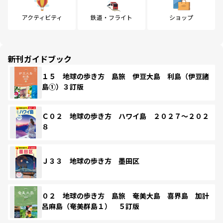
アクティビティ
鉄道・フライト
ショップ
新刊ガイドブック
１５ 地球の歩き方 島旅 伊豆大島 利島（伊豆諸
島①）３訂版
Ｃ０２ 地球の歩き方 ハワイ島 ２０２７～２０２
８
Ｊ３３ 地球の歩き方 墨田区
０２ 地球の歩き方 島旅 奄美大島 喜界島 加計
呂麻島（奄美群島１） ５訂版