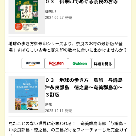
０３ 御朱印でめぐる奈良のお寺
御朱印
2024.06.27 発売
地球の歩き方御朱印シリーズより、奈良のお寺の最新版が登
場！すばらしい古寺と御朱印の数々に合いに出かけませんか？
詳細を見る
０３ 地球の歩き方 島旅 与論島
沖永良部島 徳之島～奄美群島②～
３訂版
島旅
2025.12.11 発売
見たことのない世界に心奪われる！ 奄美群島南部「与論島・
沖永良部島・徳之島」の三島だけをフィーチャーした完全ガイ