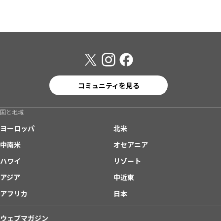
コミュニティを見る
国と地域
ヨーロッパ
北米
中南米
オセアニア
ハワイ
リゾート
アジア
中近東
アフリカ
日本
ウェブマガジン