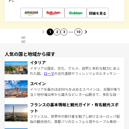
ド。
詳細を見る
…
1
2
3
10
AD
AD
人気の国と地域から探す
イタリア
イタリアは歴史、文化、グルメ、自然と多彩な魅力にあふ
れた国。
ローマ
の古代遺跡やフィレンツェのルネッサンス
美術、ヴェネツィアの運河など、歴史あるスポットはもち
スペイン
ろん、トスカーナの美しい田園風景やアマルフィ海岸の絶
景など、自然景観も見逃せない。観光の合間には、本場の
イベリア半島のほぼ80％を占めるスペインは、太陽が降り
ピザやパスタなど、絶品のイタリア料理を堪能することも
注ぐ地中海沿岸から雄大なピレネー山脈まで、多彩な自然
できる。朝目覚めてから夜眠るまで、すべての瞬間を楽し
と文化が詰まったヨーロッパ屈指の旅行先だ。多様な地域
フランスの基本情報と観光ガイド・有名観光スポ
ませてくれるイタリアで、忘れられない旅をしてみよう！
文化が根付くこの国では、情熱的なフラメンコ、熱気あふ
なお、新着のイタリア情報は
コンテンツ一覧
を参照してほ
れる闘牛、そして美味しいタパスが生活の一部となってい
ット
しい。
る。首都マドリードの洗練された雰囲気や、バルセロナの
フランスは、世界中の旅行者を魅了し続けるヨーロッパ屈
アートに溢れた街角から、地方では古代ローマ遺跡や中世
指の観光地だ。首都パリのエッフェル塔やルーブル美術館
の城塞都市、穏やかなビーチリゾートまで多彩な表情を見
といった象徴的なスポットから、田舎町の古風な美しさま