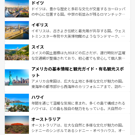
せる。地方によって風土や気候が異なるスペインはその個
ドイツ
で、幅広い魅力が詰まっている。華麗な宮殿、歴史的な大
性で訪れる人を魅了する。 なお、新着のスペイン情報は
コ
聖堂、美しいビーチ、そして豊かな自然が、訪れる者を心
ドイツは、豊かな歴史と多彩な文化が交差するヨーロッパ
ンテンツ一覧
を参照してほしい。
から魅了する。また、フランスは美食の国としても知ら
の中心に位置する国。中世の街並みが残るロマンチック街
れ、フランス料理はユネスコ無形文化遺産にも登録されて
道から、未来を先取りするようなモダンな都市まで多様な
イギリス
いる。シャンパンの発祥地であるランス、プロヴァンスの
顔を持つこの国は、どこを歩いても飽きることがない。ベ
香り高いラベンダー畑など、多彩な楽しみ方が可能だ。さ
ルリンの文化的活気、バイエルン州のアルプスの絶景、そ
イギリスは、古きよき伝統と最先端が共存する国。ウェス
らに、パリ以外の地域にも魅力が溢れており、どの街角に
してライン川沿いのワイン畑といった風景は必見。ビール
トミンスター寺院や大英博物館のようなランドマーク、歴
も豊かな歴史と文化が息づいている。パリ以外の個性あふ
とソーセージを味わいながら地元の人と過ごす楽しい時間
史ある大学都市、美しい丘陵地帯や牧歌的な風景など、エ
れる地方に足を運ぶとそれぞれで全く異なる文化を体験で
スイス
は、お酒好きな人にはぜひ体験してほしい。 なお、新着の
リアごとに異なる魅力がある。また、優雅なアフタヌーン
きるだろう。 なお、新着のフランス情報は
コンテンツ一覧
ドイツ情報は
コンテンツ一覧
を参照してほしい。
ティー、ビール好きにはたまらない英国パブ、サッカー観
スイスの国土面積は九州ほどの広さだが、運行時刻が正確
を参照してほしい。
戦など、本場だからこそできる体験も豊富。イギリスを旅
な交通網が整備されており、初心者でも安心して個人旅行
して楽しみつくそう。 なお、新着のイギリス情報は
コンテ
を楽しめる。日本同様に時刻表どおりの旅が可能だ。中世
アメリカの基本情報と観光ガイド・有名観光スポ
ンツ一覧
を参照してほしい。
の建物がそのまま残る町や、スイスならではのユニークな
博物館もあり、アルプス観光だけでなく町歩きも満喫する
ット
ことができる。国民の所得が高いため物価も高いが、旅行
アメリカ合衆国は、広大な土地と多様な文化が魅力の国。
者向けの交通パス提供のサービスもあり、うまく活用すれ
東海岸の都市部から西海岸のカリフォルニアまで、訪れる
ば市内交通費無料で観光を楽しむこともできる。 なお、新
場所ごとに異なる風景と体験が待っている。ニューヨーク
着のスイス情報は
コンテンツ一覧
を参照してほしい。
ハワイ
のような巨大都市は、観光、ショッピング、エンターテイ
ンメントが詰まった刺激的なスポットだ。一方、アメリカ
年間を通じて温暖な気候に恵まれ、多くの島で構成される
西部には大自然が広がり、グランドキャニオンやイエロー
ハワイは、どの島も独自の魅力をもっている。大自然の神
ストーン国立公園といった絶景が堪能できる。さらに、南
秘を感じたいなら、火山が生み出した壮大な景観を誇るハ
オーストラリア
部のニューオーリンズでは、音楽と美食が融合した独特の
ワイ島は見逃せない。また、定番の観光地といえばオアフ
文化が魅力。旅行者はアメリカの各地域で異なる魅力を楽
島だが、静かな自然を求めるならマウイ島やカウアイ島が
オーストラリアは、壮大な自然と多様な文化が魅力の国。
しみながら、その多様性と豊かな歴史を感じることができ
おすすめ。エメラルドグリーンに輝く海をはじめ、豊かな
シドニーのシンボルであるシドニー・オペラハウス、オー