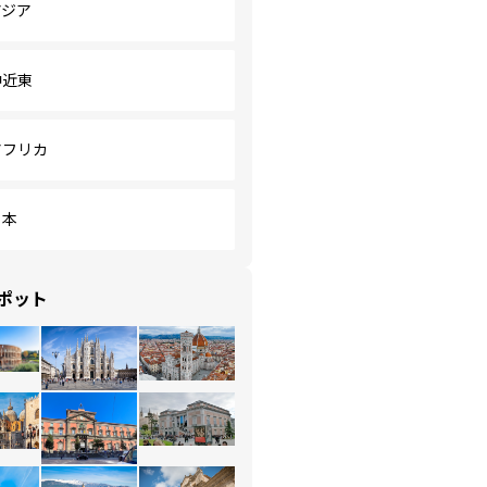
アジア
中近東
アフリカ
日本
ポット