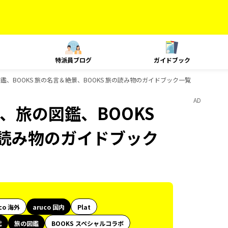
特派員ブログ
ガイドブック
図鑑、BOOKS 旅の名言＆絶景、BOOKS 旅の読み物のガイドブック一覧
AD
代、旅の図鑑、BOOKS
の読み物のガイドブック
co 海外
aruco 国内
Plat
代
旅の図鑑
BOOKS スペシャルコラボ