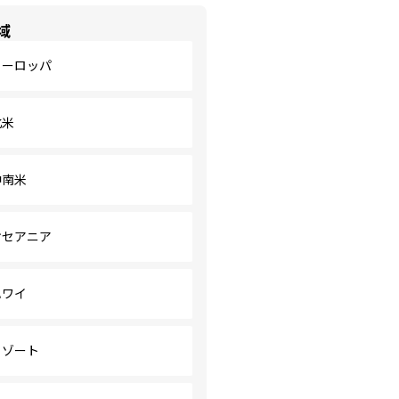
域
ヨーロッパ
北米
中南米
オセアニア
ハワイ
リゾート