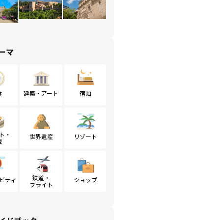
ーマ
食
建築・アート
宿泊
ト・
世界遺産
リゾート
戦
鉄道・
ビティ
ショップ
フライト