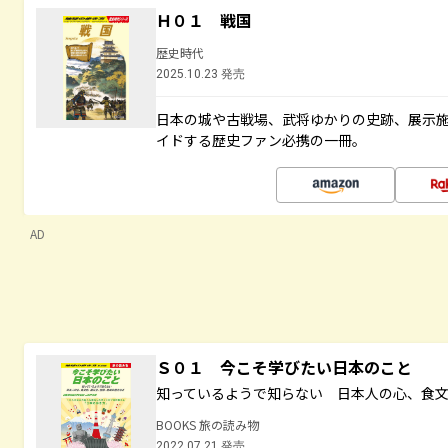
Ｈ０１ 戦国
歴史時代
2025.10.23 発売
日本の城や古戦場、武将ゆかりの史跡、展示
イドする歴史ファン必携の一冊。
AD
Ｓ０１ 今こそ学びたい日本のこと
知っているようで知らない 日本人の心、食
BOOKS 旅の読み物
2022.07.21 発売