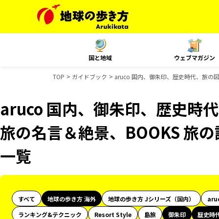
国と地域
ウェブマガジン
TOP
ガイドブック
aruco 国内、御朱印、歴史時代、旅の
aruco 国内、御朱印、歴史時
旅の名言＆絶景、BOOKS 旅
一覧
すべて
地球の歩き方 海外
地球の歩き方 Jシリーズ（国内）
aru
ランキング&テクニック
Resort Style
島旅
御朱印
歴史時