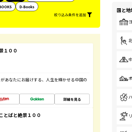
BOOKS
D-Books
国と地
絞り込み条件を追加
景１００
」があなたにお届けする、人生を輝かせる中国の
詳細を見る
ことばと絶景１００