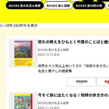
BOOKS 旅の名言＆絶景
BOOKS 旅と健康
BOOKS 旅の読み物
1〜20件/162件中 を表示
悠久の教えをひもとく中国のことばと絶
BOOKS 旅の名言＆絶景
2022.12.15 発売
世界を４０年以上歩いてきた「地球の歩き方
名言と癒やしの絶景集
今すぐ旅に出たくなる！地球の歩き方の
BOOKS 旅の名言＆絶景
2022.11.18 発売