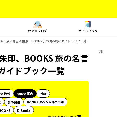
特派員ブログ
ガイドブック
朱印、BOOKS 旅の名言＆絶景、BOOKS 旅の読み物のガイドブック一覧
AD
e、御朱印、BOOKS 旅の名言
のガイドブック一覧
co 海外
aruco 国内
Plat
代
旅の図鑑
BOOKS スペシャルコラボ
BOOKS
D-Books