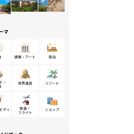
ーマ
食
建築・アート
宿泊
ト・
世界遺産
リゾート
戦
鉄道・
ビティ
ショップ
フライト