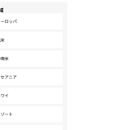
域
ヨーロッパ
北米
中南米
オセアニア
ハワイ
リゾート