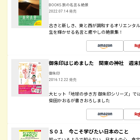
BOOKS 旅の名言＆絶景
2022.07.14 発売
古きと新しき、東と西が調和するオリエンタ
生を輝かせる名言と癒やしの絶景集！
御朱印はじめました 関東の神社 週末
御朱印
2016.12.22 発売
大ヒット「地球の歩き方 御朱印シリーズ」で
柴田かおるが書きおろしました
Ｓ０１ 今こそ学びたい日本のこと
知っているようで知らない 日本人の心、食