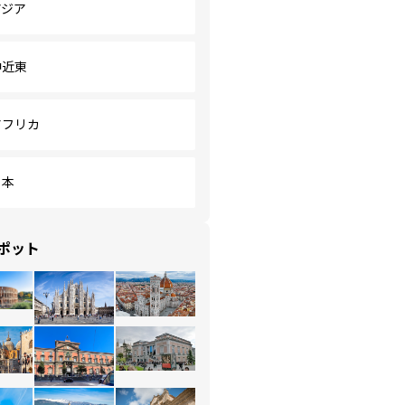
アジア
中近東
アフリカ
日本
ポット