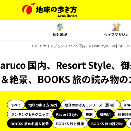
国と地域
ウェブマガジン
TOP
ガイドブック
aruco 国内、Resort Style、御
aruco 国内、Resort Styl
＆絶景、BOOKS 旅の読み物
すべて
地球の歩き方 海外
地球の歩き方 Jシリーズ（国内）
aru
ランキング&テクニック
Resort Style
島旅
御朱印
歴史時
BOOKS 旅の名言＆絶景
BOOKS 旅と健康
BOOKS 旅の読み物