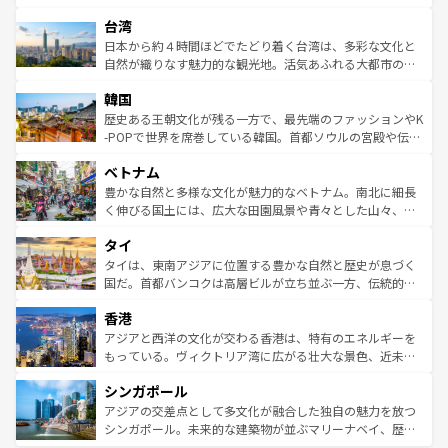
ならではの贅沢な旅のスタイルだ。 なお、新着のアメリカ
れるおもてなしの心で訪れる人々を迎えてくれるハワイの
ストラリア東海岸北部に広がる大サンゴ礁地帯グレートバ
情報は
コンテンツ一覧
を参照してほしい。
人々、おいしいローカルフードやハワイアンミュージッ
台湾
リアリーフや大陸中央部にそびえるウルル（エアーズロッ
ク、伝統的なフラダンスなど、すべてがハワイの魅力を彩
ク）、タスマニアの美しい原生林やケアンズの熱帯雨林な
日本から約４時間ほどでたどり着く台湾は、多彩な文化と
っている。訪れるたびに新しい発見と感動が待っているハ
ど、見どころがたくさん。また、カフェやワイン、オージ
自然が織りなす魅力的な観光地。活気あふれる大都市の台
ワイを、存分に味わってほしい。 なお、新着のハワイ情報
ービーフなどの食文化も豊かで、美味しいものであふれて
北やノスタルジックな町並みが人気な九份（ジォウフェ
は
コンテンツ一覧
を参照してほしい。
韓国
いる。アクティビティも充実しており、サーフィンやダイ
ン）、静ひつな山岳地帯である台湾東部など、都市の喧騒
ビング、ハイキングなど、アウトドア好きにはたまらな
と山間の静けさが共存しており、訪れる人に新しい発見と
歴史ある王朝文化が残る一方で、最先端のファッションやK
い。オーストラリアの多彩な魅力を存分に味わいつくそ
驚きをもたらしてくれる。また、奥深い台湾の食文化も魅
-POPで世界を席巻している韓国。首都ソウルの宮殿や伝統
う。 なお、新着のオーストラリア情報は
コンテンツ一覧
を
力で、夜市などの屋台グルメから高級料理、ヘルシーで美
家屋が並ぶエリアでは韓国の歴史と文化に浸ることがで
参照してほしい。
ベトナム
容にもいいと評判のスイーツなど、バラエティ豊かな料理
き、地方に足を延ばせば四季折々の自然美を楽しむことが
が味わえる。 なお、新着の台湾情報は
コンテンツ一覧
を参
できる。そして、キムチや焼肉、絶品のストリートフード
豊かな自然と多様な文化が魅力的なベトナム。南北に細長
照してほしい。
まで、さまざまな韓国料理が待っている。夜には、韓国な
く伸びる国土には、広大な田園風景や青々とした山々、世
らではのナイトライフも堪能できる。あたたかいホスピタ
界遺産に登録された壮大な自然景観が点在し、都市部では
タイ
リティに包まれながら、韓国の多彩な魅力を心ゆくまで味
急速な発展と共に伝統が息づく。ハノイの古い町並みやホ
わってみてほしい。 なお、新着の韓国情報は
コンテンツ一
ーチミン市のフランス統治時代の建物も、独特の雰囲気を
タイは、東南アジアに位置する豊かな自然と歴史が息づく
覧
を参照してほしい。
醸し出している。また、バラエティの豊かさとおいしさで
国だ。首都バンコクは高層ビルが立ち並ぶ一方、伝統的な
世界中の食通を魅了してやまないベトナム料理も魅力のひ
寺院や市場がいたるところに点在し、古きよき文化と現代
香港
とつ。フォーやバインミー、ベトナムコーヒーなどは、ぜ
の活気が交差している。北部ではチェンマイなどの山岳地
ひ現地で味わいたい。どの地域を訪れてもあたたかい人々
帯で自然と触れ合い、南部ではプーケットやクラビの美し
アジアと西洋の文化が交わる香港は、特有のエネルギーを
が旅行者を迎えてくれるので、きっと忘れられない旅にな
いビーチでリゾート気分を楽しむことができる。タイ料理
もっている。ヴィクトリア湾に広がる壮大な景色、近未来
るはずだ。 なお、新着のベトナム情報は
コンテンツ一覧
を
は世界的に有名で、屋台から高級レストランまで味覚を刺
的なアートスポット、そして歴史と現代が融合した町並
参照してほしい。
シンガポール
激する。気候は一年中温暖で、どの季節にも異なる楽しみ
み、どこを訪れても感動するはず。観光スポットが密集し
が待っている。親しみやすいタイの人々、仏教を中心とし
ており、効率よく見どころを回れるのも魅力。息をのむよ
アジアの交差点として多文化が融合した独自の魅力を放つ
た文化、そして多様な観光資源が、訪れる旅人を魅了し続
うな絶景から文化的な体験まで、香港を存分に楽しみ尽く
シンガポール。未来的な建築物が並ぶマリーナベイ、歴史
ける。 なお、新着のタイ情報は
コンテンツ一覧
を参照して
そう。 なお、新着の香港情報は
コンテンツ一覧
を参照して
と伝統を感じられるエスニックタウン、多数の緑豊かな公