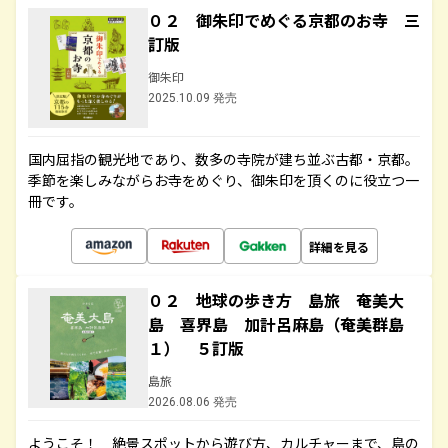
０２ 御朱印でめぐる京都のお寺 三
訂版
御朱印
2025.10.09 発売
国内屈指の観光地であり、数多の寺院が建ち並ぶ古都・京都。
季節を楽しみながらお寺をめぐり、御朱印を頂くのに役立つ一
冊です。
詳細を見る
０２ 地球の歩き方 島旅 奄美大
島 喜界島 加計呂麻島（奄美群島
１） ５訂版
島旅
2026.08.06 発売
ようこそ！ 絶景スポットから遊び方、カルチャーまで、島の