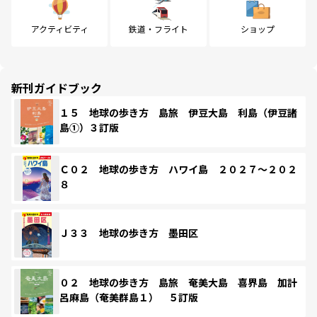
アクティビティ
鉄道・フライト
ショップ
新刊ガイドブック
１５ 地球の歩き方 島旅 伊豆大島 利島（伊豆諸
島①）３訂版
Ｃ０２ 地球の歩き方 ハワイ島 ２０２７～２０２
８
Ｊ３３ 地球の歩き方 墨田区
０２ 地球の歩き方 島旅 奄美大島 喜界島 加計
呂麻島（奄美群島１） ５訂版