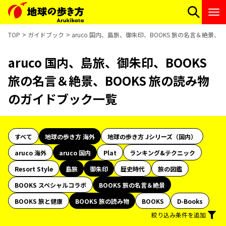
TOP
ガイドブック
aruco 国内、島旅、御朱印、BOOKS 旅の名言＆絶景、
aruco 国内、島旅、御朱印、BOOKS
旅の名言＆絶景、BOOKS 旅の読み物
のガイドブック一覧
すべて
地球の歩き方 海外
地球の歩き方 Jシリーズ（国内）
aruco 海外
aruco 国内
Plat
ランキング&テクニック
Resort Style
島旅
御朱印
歴史時代
旅の図鑑
BOOKS スペシャルコラボ
BOOKS 旅の名言＆絶景
BOOKS 旅と健康
BOOKS 旅の読み物
BOOKS
D-Books
絞り込み条件を追加