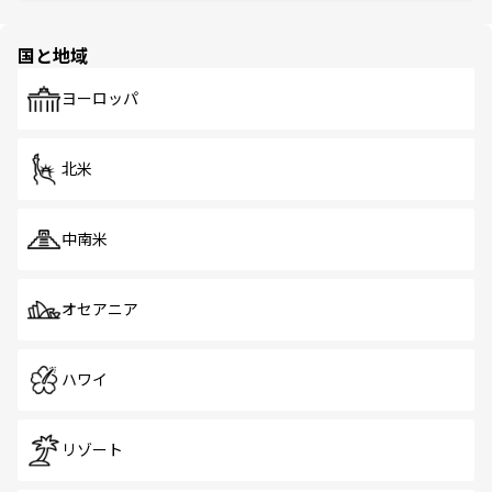
ほしい。
ほしい。
園や自然保護区など、自然が調和した近代的な景観と文化
の多様性あふれるカラフルな町は、どこを歩いても新しい
国と地域
発見がある。さらに、治安のよさや充実した公共交通機関
も、旅行者にとっては魅力的なポイント。グルメも豊富
で、ホーカーズは地元の風情を楽しめる外せないスポット
ヨーロッパ
だ。訪れる人を飽きさせないシンガポールで、多様な魅力
を体感しよう。 なお、新着のシンガポール情報は
コンテン
ツ一覧
を参照してほしい。
北米
中南米
オセアニア
ハワイ
リゾート