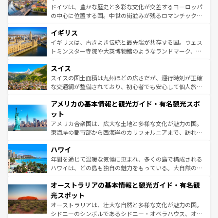
ンテンツ一覧
を参照してほしい。
から魅了する。また、フランスは美食の国としても知ら
ドイツは、豊かな歴史と多彩な文化が交差するヨーロッパ
れ、フランス料理はユネスコ無形文化遺産にも登録されて
の中心に位置する国。中世の街並みが残るロマンチック街
いる。シャンパンの発祥地であるランス、プロヴァンスの
道から、未来を先取りするようなモダンな都市まで多様な
香り高いラベンダー畑など、多彩な楽しみ方が可能だ。さ
イギリス
顔を持つこの国は、どこを歩いても飽きることがない。ベ
らに、パリ以外の地域にも魅力が溢れており、どの街角に
ルリンの文化的活気、バイエルン州のアルプスの絶景、そ
イギリスは、古きよき伝統と最先端が共存する国。ウェス
も豊かな歴史と文化が息づいている。パリ以外の個性あふ
してライン川沿いのワイン畑といった風景は必見。ビール
トミンスター寺院や大英博物館のようなランドマーク、歴
れる地方に足を運ぶとそれぞれで全く異なる文化を体験で
とソーセージを味わいながら地元の人と過ごす楽しい時間
史ある大学都市、美しい丘陵地帯や牧歌的な風景など、エ
きるだろう。 なお、新着のフランス情報は
コンテンツ一覧
スイス
は、お酒好きな人にはぜひ体験してほしい。 なお、新着の
リアごとに異なる魅力がある。また、優雅なアフタヌーン
を参照してほしい。
ドイツ情報は
コンテンツ一覧
を参照してほしい。
ティー、ビール好きにはたまらない英国パブ、サッカー観
スイスの国土面積は九州ほどの広さだが、運行時刻が正確
戦など、本場だからこそできる体験も豊富。イギリスを旅
な交通網が整備されており、初心者でも安心して個人旅行
して楽しみつくそう。 なお、新着のイギリス情報は
コンテ
を楽しめる。日本同様に時刻表どおりの旅が可能だ。中世
アメリカの基本情報と観光ガイド・有名観光スポ
ンツ一覧
を参照してほしい。
の建物がそのまま残る町や、スイスならではのユニークな
博物館もあり、アルプス観光だけでなく町歩きも満喫する
ット
ことができる。国民の所得が高いため物価も高いが、旅行
アメリカ合衆国は、広大な土地と多様な文化が魅力の国。
者向けの交通パス提供のサービスもあり、うまく活用すれ
東海岸の都市部から西海岸のカリフォルニアまで、訪れる
ば市内交通費無料で観光を楽しむこともできる。 なお、新
場所ごとに異なる風景と体験が待っている。ニューヨーク
着のスイス情報は
コンテンツ一覧
を参照してほしい。
ハワイ
のような巨大都市は、観光、ショッピング、エンターテイ
ンメントが詰まった刺激的なスポットだ。一方、アメリカ
年間を通じて温暖な気候に恵まれ、多くの島で構成される
西部には大自然が広がり、グランドキャニオンやイエロー
ハワイは、どの島も独自の魅力をもっている。大自然の神
ストーン国立公園といった絶景が堪能できる。さらに、南
秘を感じたいなら、火山が生み出した壮大な景観を誇るハ
オーストラリアの基本情報と観光ガイド・有名観
部のニューオーリンズでは、音楽と美食が融合した独特の
ワイ島は見逃せない。また、定番の観光地といえばオアフ
文化が魅力。旅行者はアメリカの各地域で異なる魅力を楽
島だが、静かな自然を求めるならマウイ島やカウアイ島が
光スポット
しみながら、その多様性と豊かな歴史を感じることができ
おすすめ。エメラルドグリーンに輝く海をはじめ、豊かな
オーストラリアは、壮大な自然と多様な文化が魅力の国。
るだろう。車でのロードトリップや列車の旅も、アメリカ
文化や歴史が息づいている。「アロハスピリット」と呼ば
シドニーのシンボルであるシドニー・オペラハウス、オー