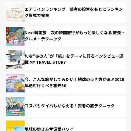
エアラインランキング 読者の投票をもとにランキン
グ形式で発表
Next韓国旅 次の韓国旅行がもっと楽しくなる 旅先・
グルメ・テクニック
旬な“あの人”が「旅」をテーマに語るインタビュー連
載 MY TRAVEL STORY
今、こんな旅がしてみたい！地球の歩き方が選ぶ2026
年絶対行くべき旅先30
コスパもタイパもかなえる！賢者の旅テクニック
地球の歩き方♥偏愛ハワイ