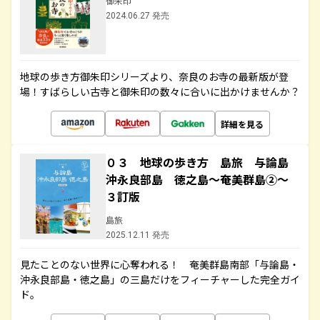
御朱印
2024.06.27 発売
地球の歩き方御朱印シリーズより、奈良のお寺の最新版が登
場！すばらしい古寺と御朱印の数々に合いに出かけませんか？
詳細を見る
０３ 地球の歩き方 島旅 与論島
沖永良部島 徳之島～奄美群島②～
３訂版
島旅
2025.12.11 発売
見たことのない世界に心奪われる！ 奄美群島南部「与論島・
沖永良部島・徳之島」の三島だけをフィーチャーした完全ガイ
ド。