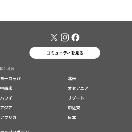
コミュニティを見る
国と地域
ヨーロッパ
北米
中南米
オセアニア
ハワイ
リゾート
アジア
中近東
アフリカ
日本
ウェブマガジン