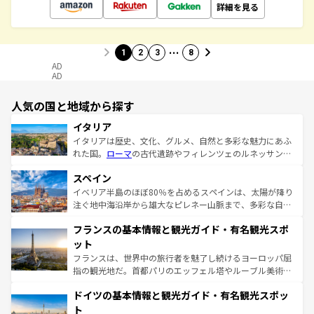
詳細を見る
…
1
2
3
8
AD
AD
人気の国と地域から探す
イタリア
イタリアは歴史、文化、グルメ、自然と多彩な魅力にあふ
れた国。
ローマ
の古代遺跡やフィレンツェのルネッサンス
美術、ヴェネツィアの運河など、歴史あるスポットはもち
スペイン
ろん、トスカーナの美しい田園風景やアマルフィ海岸の絶
景など、自然景観も見逃せない。観光の合間には、本場の
イベリア半島のほぼ80％を占めるスペインは、太陽が降り
ピザやパスタなど、絶品のイタリア料理を堪能することも
注ぐ地中海沿岸から雄大なピレネー山脈まで、多彩な自然
できる。朝目覚めてから夜眠るまで、すべての瞬間を楽し
と文化が詰まったヨーロッパ屈指の旅行先だ。多様な地域
フランスの基本情報と観光ガイド・有名観光スポ
ませてくれるイタリアで、忘れられない旅をしてみよう！
文化が根付くこの国では、情熱的なフラメンコ、熱気あふ
なお、新着のイタリア情報は
コンテンツ一覧
を参照してほ
れる闘牛、そして美味しいタパスが生活の一部となってい
ット
しい。
る。首都マドリードの洗練された雰囲気や、バルセロナの
フランスは、世界中の旅行者を魅了し続けるヨーロッパ屈
アートに溢れた街角から、地方では古代ローマ遺跡や中世
指の観光地だ。首都パリのエッフェル塔やルーブル美術館
の城塞都市、穏やかなビーチリゾートまで多彩な表情を見
といった象徴的なスポットから、田舎町の古風な美しさま
せる。地方によって風土や気候が異なるスペインはその個
ドイツの基本情報と観光ガイド・有名観光スポッ
で、幅広い魅力が詰まっている。華麗な宮殿、歴史的な大
性で訪れる人を魅了する。 なお、新着のスペイン情報は
コ
聖堂、美しいビーチ、そして豊かな自然が、訪れる者を心
ト