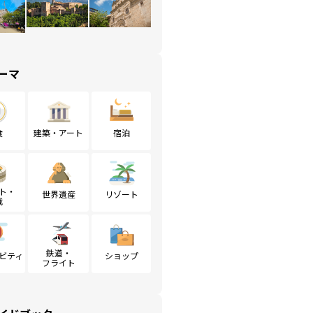
ーマ
食
建築・アート
宿泊
ト・
世界遺産
リゾート
戦
鉄道・
ビティ
ショップ
フライト