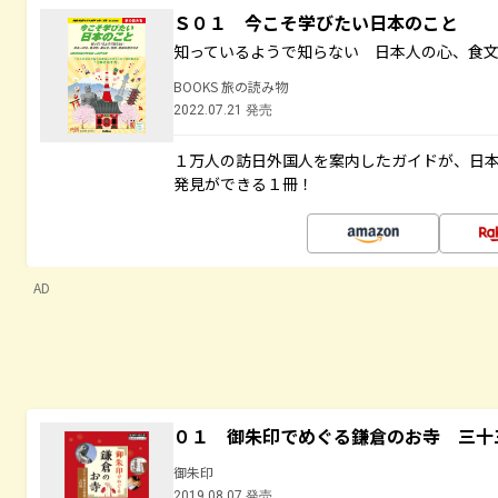
Ｓ０１ 今こそ学びたい日本のこと
知っているようで知らない 日本人の心、食
BOOKS 旅の読み物
2022.07.21 発売
１万人の訪日外国人を案内したガイドが、日
発見ができる１冊！
AD
０１ 御朱印でめぐる鎌倉のお寺 三十
御朱印
2019.08.07 発売