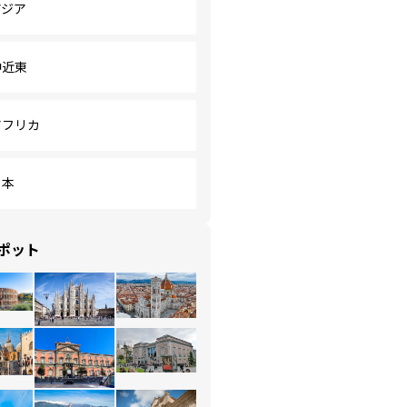
アジア
中近東
アフリカ
日本
ポット