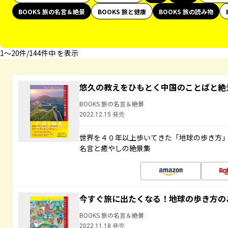
BOOKS 旅の名言＆絶景
BOOKS 旅と健康
BOOKS 旅の読み物
1〜20件/144件中 を表示
悠久の教えをひもとく中国のことばと絶
BOOKS 旅の名言＆絶景
2022.12.15 発売
世界を４０年以上歩いてきた「地球の歩き方
名言と癒やしの絶景集
今すぐ旅に出たくなる！地球の歩き方の
BOOKS 旅の名言＆絶景
2022.11.18 発売