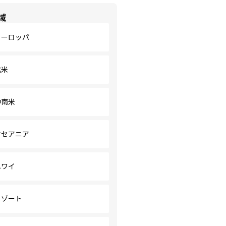
域
ヨーロッパ
北米
中南米
オセアニア
ハワイ
リゾート