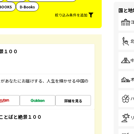
BOOKS
D-Books
国と地
絞り込み条件を追加
景１００
」があなたにお届けする、人生を輝かせる中国の
詳細を見る
ことばと絶景１００