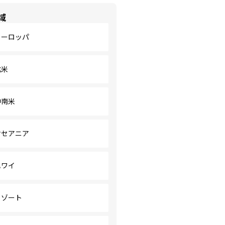
域
ヨーロッパ
北米
中南米
オセアニア
ハワイ
リゾート