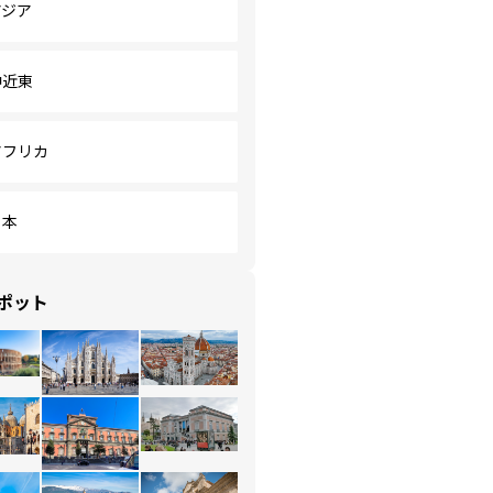
アジア
中近東
アフリカ
日本
ポット