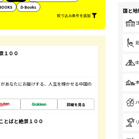
BOOKS
D-Books
国と地
絞り込み条件を追加
景１００
」があなたにお届けする、人生を輝かせる中国の
詳細を見る
ことばと絶景１００