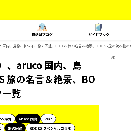
特派員ブログ
ガイドブック
co 国内、島旅、御朱印、旅の図鑑、BOOKS 旅の名言＆絶景、BOOKS 旅の読み物
AD
、aruco 国内、島
S 旅の名言＆絶景、BO
ク一覧
co 海外
aruco 国内
Plat
代
旅の図鑑
BOOKS スペシャルコラボ