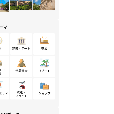
ーマ
食
建築・アート
宿泊
ト・
世界遺産
リゾート
戦
鉄道・
ビティ
ショップ
フライト