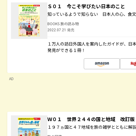
Ｓ０１ 今こそ学びたい日本のこと
知っているようで知らない 日本人の心、食
BOOKS 旅の読み物
2022.07.21 発売
１万人の訪日外国人を案内したガイドが、日
発見ができる１冊！
AD
Ｗ０１ 世界２４４の国と地域 改訂版
１９７ヵ国と４７地域を旅の雑学とともに解