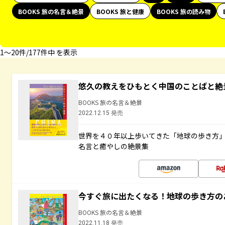
BOOKS 旅の名言＆絶景
BOOKS 旅と健康
BOOKS 旅の読み物
1〜20件/177件中 を表示
悠久の教えをひもとく中国のことばと絶
BOOKS 旅の名言＆絶景
2022.12.15 発売
世界を４０年以上歩いてきた「地球の歩き方
名言と癒やしの絶景集
今すぐ旅に出たくなる！地球の歩き方の
BOOKS 旅の名言＆絶景
2022.11.18 発売