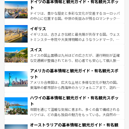
せる。地方によって風土や気候が異なるスペインはその個
ドイツの基本情報と観光ガイド・有名観光スポッ
で、幅広い魅力が詰まっている。華麗な宮殿、歴史的な大
性で訪れる人を魅了する。 なお、新着のスペイン情報は
コ
聖堂、美しいビーチ、そして豊かな自然が、訪れる者を心
ト
ンテンツ一覧
を参照してほしい。
から魅了する。また、フランスは美食の国としても知ら
ドイツは、豊かな歴史と多彩な文化が交差するヨーロッパ
れ、フランス料理はユネスコ無形文化遺産にも登録されて
の中心に位置する国。中世の街並みが残るロマンチック街
いる。シャンパンの発祥地であるランス、プロヴァンスの
道から、未来を先取りするようなモダンな都市まで多様な
香り高いラベンダー畑など、多彩な楽しみ方が可能だ。さ
イギリス
顔を持つこの国は、どこを歩いても飽きることがない。ベ
らに、パリ以外の地域にも魅力が溢れており、どの街角に
ルリンの文化的活気、バイエルン州のアルプスの絶景、そ
イギリスは、古きよき伝統と最先端が共存する国。ウェス
も豊かな歴史と文化が息づいている。パリ以外の個性あふ
してライン川沿いのワイン畑といった風景は必見。ビール
トミンスター寺院や大英博物館のようなランドマーク、歴
れる地方に足を運ぶとそれぞれで全く異なる文化を体験で
とソーセージを味わいながら地元の人と過ごす楽しい時間
史ある大学都市、美しい丘陵地帯や牧歌的な風景など、エ
きるだろう。 なお、新着のフランス情報は
コンテンツ一覧
スイス
は、お酒好きな人にはぜひ体験してほしい。 なお、新着の
リアごとに異なる魅力がある。また、優雅なアフタヌーン
を参照してほしい。
ドイツ情報は
コンテンツ一覧
を参照してほしい。
ティー、ビール好きにはたまらない英国パブ、サッカー観
スイスの国土面積は九州ほどの広さだが、運行時刻が正確
戦など、本場だからこそできる体験も豊富。イギリスを旅
な交通網が整備されており、初心者でも安心して個人旅行
して楽しみつくそう。 なお、新着のイギリス情報は
コンテ
を楽しめる。日本同様に時刻表どおりの旅が可能だ。中世
アメリカの基本情報と観光ガイド・有名観光スポ
ンツ一覧
を参照してほしい。
の建物がそのまま残る町や、スイスならではのユニークな
博物館もあり、アルプス観光だけでなく町歩きも満喫する
ット
ことができる。国民の所得が高いため物価も高いが、旅行
アメリカ合衆国は、広大な土地と多様な文化が魅力の国。
者向けの交通パス提供のサービスもあり、うまく活用すれ
東海岸の都市部から西海岸のカリフォルニアまで、訪れる
ば市内交通費無料で観光を楽しむこともできる。 なお、新
場所ごとに異なる風景と体験が待っている。ニューヨーク
着のスイス情報は
コンテンツ一覧
を参照してほしい。
ハワイの基本情報と観光ガイド・有名観光スポッ
のような巨大都市は、観光、ショッピング、エンターテイ
ンメントが詰まった刺激的なスポットだ。一方、アメリカ
ト
西部には大自然が広がり、グランドキャニオンやイエロー
年間を通じて温暖な気候に恵まれ、多くの島で構成される
ストーン国立公園といった絶景が堪能できる。さらに、南
ハワイは、どの島も独自の魅力をもっている。大自然の神
部のニューオーリンズでは、音楽と美食が融合した独特の
秘を感じたいなら、火山が生み出した壮大な景観を誇るハ
文化が魅力。旅行者はアメリカの各地域で異なる魅力を楽
オーストラリアの基本情報と観光ガイド・有名観
ワイ島は見逃せない。また、定番の観光地といえばオアフ
しみながら、その多様性と豊かな歴史を感じることができ