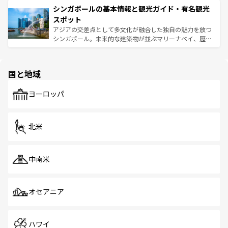
参照してほしい。
シンガポールの基本情報と観光ガイド・有名観光
激する。気候は一年中温暖で、どの季節にも異なる楽しみ
み、どこを訪れても感動するはず。観光スポットが密集し
が待っている。親しみやすいタイの人々、仏教を中心とし
ており、効率よく見どころを回れるのも魅力。息をのむよ
スポット
た文化、そして多様な観光資源が、訪れる旅人を魅了し続
うな絶景から文化的な体験まで、香港を存分に楽しみ尽く
アジアの交差点として多文化が融合した独自の魅力を放つ
ける。 なお、新着のタイ情報は
コンテンツ一覧
を参照して
そう。 なお、新着の香港情報は
コンテンツ一覧
を参照して
シンガポール。未来的な建築物が並ぶマリーナベイ、歴史
ほしい。
ほしい。
と伝統を感じられるエスニックタウン、多数の緑豊かな公
園や自然保護区など、自然が調和した近代的な景観と文化
の多様性あふれるカラフルな町は、どこを歩いても新しい
国と地域
発見がある。さらに、治安のよさや充実した公共交通機関
も、旅行者にとっては魅力的なポイント。グルメも豊富
で、ホーカーズは地元の風情を楽しめる外せないスポット
ヨーロッパ
だ。訪れる人を飽きさせないシンガポールで、多様な魅力
を体感しよう。 なお、新着のシンガポール情報は
コンテン
ツ一覧
を参照してほしい。
北米
中南米
オセアニア
ハワイ