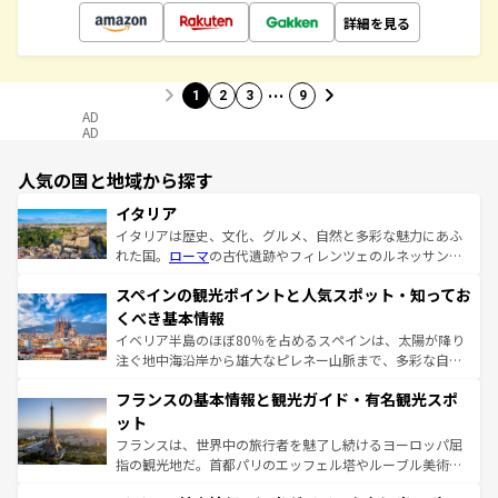
詳細を見る
…
1
2
3
9
AD
AD
人気の国と地域から探す
イタリア
イタリアは歴史、文化、グルメ、自然と多彩な魅力にあふ
れた国。
ローマ
の古代遺跡やフィレンツェのルネッサンス
美術、ヴェネツィアの運河など、歴史あるスポットはもち
スペインの観光ポイントと人気スポット・知ってお
ろん、トスカーナの美しい田園風景やアマルフィ海岸の絶
景など、自然景観も見逃せない。観光の合間には、本場の
くべき基本情報
ピザやパスタなど、絶品のイタリア料理を堪能することも
イベリア半島のほぼ80％を占めるスペインは、太陽が降り
できる。朝目覚めてから夜眠るまで、すべての瞬間を楽し
注ぐ地中海沿岸から雄大なピレネー山脈まで、多彩な自然
ませてくれるイタリアで、忘れられない旅をしてみよう！
と文化が詰まったヨーロッパ屈指の旅行先だ。多様な地域
なお、新着のイタリア情報は
コンテンツ一覧
を参照してほ
フランスの基本情報と観光ガイド・有名観光スポ
文化が根付くこの国では、情熱的なフラメンコ、熱気あふ
しい。
れる闘牛、そして美味しいタパスが生活の一部となってい
ット
る。首都マドリードの洗練された雰囲気や、バルセロナの
フランスは、世界中の旅行者を魅了し続けるヨーロッパ屈
アートに溢れた街角から、地方では古代ローマ遺跡や中世
指の観光地だ。首都パリのエッフェル塔やルーブル美術館
の城塞都市、穏やかなビーチリゾートまで多彩な表情を見
といった象徴的なスポットから、田舎町の古風な美しさま