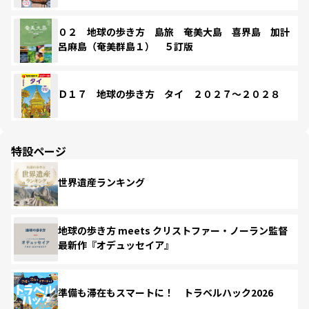
０２ 地球の歩き方 島旅 奄美大島 喜界島 加計
呂麻島（奄美群島１） ５訂版
Ｄ１７ 地球の歩き方 タイ ２０２７～２０２８
特設ページ
世界遺産ランキング
地球の歩き方 meets クリストファー・ノーラン監督
最新作『オデュッセイア』
準備も滞在もスマートに！ トラベルハック2026