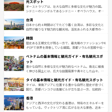
島だが、静かな自然を求めるならマウイ島やカウアイ島が
光スポット
るだろう。車でのロードトリップや列車の旅も、アメリカ
おすすめ。エメラルドグリーンに輝く海をはじめ、豊かな
オーストラリアは、壮大な自然と多様な文化が魅力の国。
ならではの贅沢な旅のスタイルだ。 なお、新着のアメリカ
文化や歴史が息づいている。「アロハスピリット」と呼ば
シドニーのシンボルであるシドニー・オペラハウス、オー
情報は
コンテンツ一覧
を参照してほしい。
れるおもてなしの心で訪れる人々を迎えてくれるハワイの
ストラリア東海岸北部に広がる大サンゴ礁地帯グレートバ
人々、おいしいローカルフードやハワイアンミュージッ
台湾
リアリーフや大陸中央部にそびえるウルル（エアーズロッ
ク、伝統的なフラダンスなど、すべてがハワイの魅力を彩
ク）、タスマニアの美しい原生林やケアンズの熱帯雨林な
日本から約４時間ほどでたどり着く台湾は、多彩な文化と
っている。訪れるたびに新しい発見と感動が待っているハ
ど、見どころがたくさん。また、カフェやワイン、オージ
自然が織りなす魅力的な観光地。活気あふれる大都市の台
ワイを、存分に味わってほしい。 なお、新着のハワイ情報
ービーフなどの食文化も豊かで、美味しいものであふれて
北やノスタルジックな町並みが人気な九份（ジォウフェ
は
コンテンツ一覧
を参照してほしい。
韓国
いる。アクティビティも充実しており、サーフィンやダイ
ン）、静ひつな山岳地帯である台湾東部など、都市の喧騒
ビング、ハイキングなど、アウトドア好きにはたまらな
と山間の静けさが共存しており、訪れる人に新しい発見と
歴史ある王朝文化が残る一方で、最先端のファッションやK
い。オーストラリアの多彩な魅力を存分に味わいつくそ
驚きをもたらしてくれる。また、奥深い台湾の食文化も魅
-POPで世界を席巻している韓国。首都ソウルの宮殿や伝統
う。 なお、新着のオーストラリア情報は
コンテンツ一覧
を
力で、夜市などの屋台グルメから高級料理、ヘルシーで美
家屋が並ぶエリアでは韓国の歴史と文化に浸ることがで
参照してほしい。
ベトナムの基本情報と観光ガイド・有名観光スポ
容にもいいと評判のスイーツなど、バラエティ豊かな料理
き、地方に足を延ばせば四季折々の自然美を楽しむことが
が味わえる。 なお、新着の台湾情報は
コンテンツ一覧
を参
できる。そして、キムチや焼肉、絶品のストリートフード
ット
照してほしい。
まで、さまざまな韓国料理が待っている。夜には、韓国な
豊かな自然と多様な文化が魅力的なベトナム。南北に細長
らではのナイトライフも堪能できる。あたたかいホスピタ
く伸びる国土には、広大な田園風景や青々とした山々、世
リティに包まれながら、韓国の多彩な魅力を心ゆくまで味
界遺産に登録された壮大な自然景観が点在し、都市部では
わってみてほしい。 なお、新着の韓国情報は
コンテンツ一
タイの基本情報と観光ガイド・有名観光スポット
急速な発展と共に伝統が息づく。ハノイの古い町並みやホ
覧
を参照してほしい。
ーチミン市のフランス統治時代の建物も、独特の雰囲気を
タイは、東南アジアに位置する豊かな自然と歴史が息づく
醸し出している。また、バラエティの豊かさとおいしさで
国だ。首都バンコクは高層ビルが立ち並ぶ一方、伝統的な
世界中の食通を魅了してやまないベトナム料理も魅力のひ
寺院や市場がいたるところに点在し、古きよき文化と現代
香港
とつ。フォーやバインミー、ベトナムコーヒーなどは、ぜ
の活気が交差している。北部ではチェンマイなどの山岳地
ひ現地で味わいたい。どの地域を訪れてもあたたかい人々
帯で自然と触れ合い、南部ではプーケットやクラビの美し
アジアと西洋の文化が交わる香港は、特有のエネルギーを
が旅行者を迎えてくれるので、きっと忘れられない旅にな
いビーチでリゾート気分を楽しむことができる。タイ料理
もっている。ヴィクトリア湾に広がる壮大な景色、近未来
るはずだ。 なお、新着のベトナム情報は
コンテンツ一覧
を
は世界的に有名で、屋台から高級レストランまで味覚を刺
的なアートスポット、そして歴史と現代が融合した町並