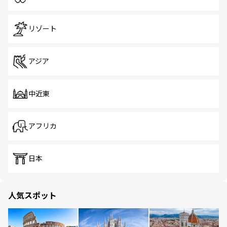
リゾート
アジア
中近東
アフリカ
日本
人気スポット