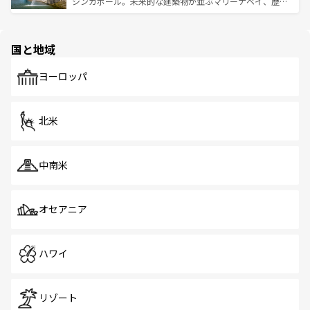
うな絶景から文化的な体験まで、香港を存分に楽しみ尽く
シンガポール。未来的な建築物が並ぶマリーナベイ、歴史
ける。 なお、新着のタイ情報は
コンテンツ一覧
を参照して
そう。 なお、新着の香港情報は
コンテンツ一覧
を参照して
と伝統を感じられるエスニックタウン、多数の緑豊かな公
ほしい。
ほしい。
園や自然保護区など、自然が調和した近代的な景観と文化
の多様性あふれるカラフルな町は、どこを歩いても新しい
国と地域
発見がある。さらに、治安のよさや充実した公共交通機関
も、旅行者にとっては魅力的なポイント。グルメも豊富
で、ホーカーズは地元の風情を楽しめる外せないスポット
ヨーロッパ
だ。訪れる人を飽きさせないシンガポールで、多様な魅力
を体感しよう。 なお、新着のシンガポール情報は
コンテン
ツ一覧
を参照してほしい。
北米
中南米
オセアニア
ハワイ
リゾート