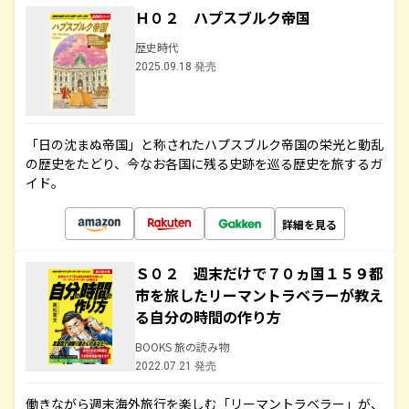
Ｈ０２ ハプスブルク帝国
歴史時代
2025.09.18 発売
「日の沈まぬ帝国」と称されたハプスブルク帝国の栄光と動乱
の歴史をたどり、今なお各国に残る史跡を巡る歴史を旅するガ
イド。
詳細を見る
Ｓ０２ 週末だけで７０ヵ国１５９都
市を旅したリーマントラベラーが教え
る自分の時間の作り方
BOOKS 旅の読み物
2022.07.21 発売
働きながら週末海外旅行を楽しむ「リーマントラベラー」が、