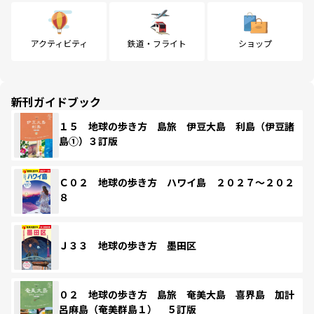
アクティビティ
鉄道・フライト
ショップ
新刊ガイドブック
１５ 地球の歩き方 島旅 伊豆大島 利島（伊豆諸
島①）３訂版
Ｃ０２ 地球の歩き方 ハワイ島 ２０２７～２０２
８
Ｊ３３ 地球の歩き方 墨田区
０２ 地球の歩き方 島旅 奄美大島 喜界島 加計
呂麻島（奄美群島１） ５訂版