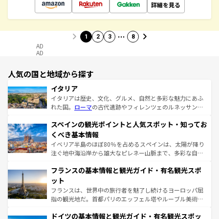
詳細を見る
…
1
2
3
8
AD
AD
人気の国と地域から探す
イタリア
イタリアは歴史、文化、グルメ、自然と多彩な魅力にあふ
れた国。
ローマ
の古代遺跡やフィレンツェのルネッサンス
美術、ヴェネツィアの運河など、歴史あるスポットはもち
スペインの観光ポイントと人気スポット・知ってお
ろん、トスカーナの美しい田園風景やアマルフィ海岸の絶
景など、自然景観も見逃せない。観光の合間には、本場の
くべき基本情報
ピザやパスタなど、絶品のイタリア料理を堪能することも
イベリア半島のほぼ80％を占めるスペインは、太陽が降り
できる。朝目覚めてから夜眠るまで、すべての瞬間を楽し
注ぐ地中海沿岸から雄大なピレネー山脈まで、多彩な自然
ませてくれるイタリアで、忘れられない旅をしてみよう！
と文化が詰まったヨーロッパ屈指の旅行先だ。多様な地域
なお、新着のイタリア情報は
コンテンツ一覧
を参照してほ
フランスの基本情報と観光ガイド・有名観光スポ
文化が根付くこの国では、情熱的なフラメンコ、熱気あふ
しい。
れる闘牛、そして美味しいタパスが生活の一部となってい
ット
る。首都マドリードの洗練された雰囲気や、バルセロナの
フランスは、世界中の旅行者を魅了し続けるヨーロッパ屈
アートに溢れた街角から、地方では古代ローマ遺跡や中世
指の観光地だ。首都パリのエッフェル塔やルーブル美術館
の城塞都市、穏やかなビーチリゾートまで多彩な表情を見
といった象徴的なスポットから、田舎町の古風な美しさま
せる。地方によって風土や気候が異なるスペインはその個
ドイツの基本情報と観光ガイド・有名観光スポッ
で、幅広い魅力が詰まっている。華麗な宮殿、歴史的な大