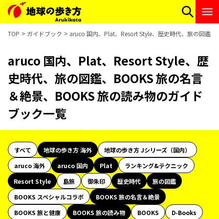
TOP
ガイドブック
aruco 国内、Plat、Resort Style、歴史時代、旅
aruco 国内、Plat、Resort Style、歴
史時代、旅の図鑑、BOOKS 旅の名言
＆絶景、BOOKS 旅の読み物のガイド
ブック一覧
すべて
地球の歩き方 海外
地球の歩き方 Jシリーズ（国内）
aruco 海外
aruco 国内
Plat
ランキング&テクニック
Resort Style
島旅
御朱印
歴史時代
旅の図鑑
BOOKS スペシャルコラボ
BOOKS 旅の名言＆絶景
BOOKS 旅と健康
BOOKS 旅の読み物
BOOKS
D-Books