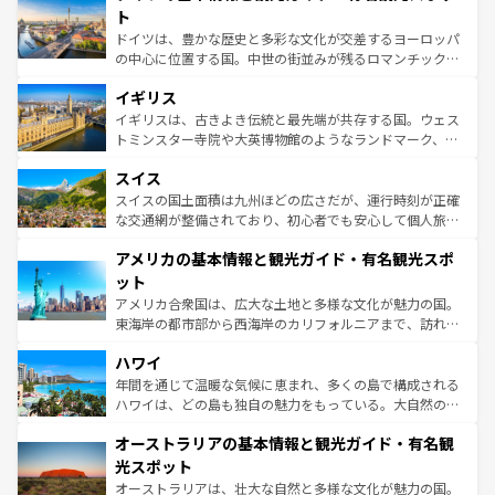
性で訪れる人を魅了する。 なお、新着のスペイン情報は
コ
聖堂、美しいビーチ、そして豊かな自然が、訪れる者を心
ト
ンテンツ一覧
を参照してほしい。
から魅了する。また、フランスは美食の国としても知ら
ドイツは、豊かな歴史と多彩な文化が交差するヨーロッパ
れ、フランス料理はユネスコ無形文化遺産にも登録されて
の中心に位置する国。中世の街並みが残るロマンチック街
いる。シャンパンの発祥地であるランス、プロヴァンスの
道から、未来を先取りするようなモダンな都市まで多様な
香り高いラベンダー畑など、多彩な楽しみ方が可能だ。さ
イギリス
顔を持つこの国は、どこを歩いても飽きることがない。ベ
らに、パリ以外の地域にも魅力が溢れており、どの街角に
ルリンの文化的活気、バイエルン州のアルプスの絶景、そ
イギリスは、古きよき伝統と最先端が共存する国。ウェス
も豊かな歴史と文化が息づいている。パリ以外の個性あふ
してライン川沿いのワイン畑といった風景は必見。ビール
トミンスター寺院や大英博物館のようなランドマーク、歴
れる地方に足を運ぶとそれぞれで全く異なる文化を体験で
とソーセージを味わいながら地元の人と過ごす楽しい時間
史ある大学都市、美しい丘陵地帯や牧歌的な風景など、エ
きるだろう。 なお、新着のフランス情報は
コンテンツ一覧
スイス
は、お酒好きな人にはぜひ体験してほしい。 なお、新着の
リアごとに異なる魅力がある。また、優雅なアフタヌーン
を参照してほしい。
ドイツ情報は
コンテンツ一覧
を参照してほしい。
ティー、ビール好きにはたまらない英国パブ、サッカー観
スイスの国土面積は九州ほどの広さだが、運行時刻が正確
戦など、本場だからこそできる体験も豊富。イギリスを旅
な交通網が整備されており、初心者でも安心して個人旅行
して楽しみつくそう。 なお、新着のイギリス情報は
コンテ
を楽しめる。日本同様に時刻表どおりの旅が可能だ。中世
アメリカの基本情報と観光ガイド・有名観光スポ
ンツ一覧
を参照してほしい。
の建物がそのまま残る町や、スイスならではのユニークな
博物館もあり、アルプス観光だけでなく町歩きも満喫する
ット
ことができる。国民の所得が高いため物価も高いが、旅行
アメリカ合衆国は、広大な土地と多様な文化が魅力の国。
者向けの交通パス提供のサービスもあり、うまく活用すれ
東海岸の都市部から西海岸のカリフォルニアまで、訪れる
ば市内交通費無料で観光を楽しむこともできる。 なお、新
場所ごとに異なる風景と体験が待っている。ニューヨーク
着のスイス情報は
コンテンツ一覧
を参照してほしい。
ハワイ
のような巨大都市は、観光、ショッピング、エンターテイ
ンメントが詰まった刺激的なスポットだ。一方、アメリカ
年間を通じて温暖な気候に恵まれ、多くの島で構成される
西部には大自然が広がり、グランドキャニオンやイエロー
ハワイは、どの島も独自の魅力をもっている。大自然の神
ストーン国立公園といった絶景が堪能できる。さらに、南
秘を感じたいなら、火山が生み出した壮大な景観を誇るハ
オーストラリアの基本情報と観光ガイド・有名観
部のニューオーリンズでは、音楽と美食が融合した独特の
ワイ島は見逃せない。また、定番の観光地といえばオアフ
文化が魅力。旅行者はアメリカの各地域で異なる魅力を楽
島だが、静かな自然を求めるならマウイ島やカウアイ島が
光スポット
しみながら、その多様性と豊かな歴史を感じることができ
おすすめ。エメラルドグリーンに輝く海をはじめ、豊かな
オーストラリアは、壮大な自然と多様な文化が魅力の国。