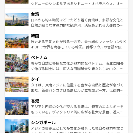
るだろう。車でのロードトリップや列車の旅も、アメリカ
文化や歴史が息づいている。「アロハスピリット」と呼ば
シドニーのシンボルであるシドニー・オペラハウス、オー
ならではの贅沢な旅のスタイルだ。 なお、新着のアメリカ
れるおもてなしの心で訪れる人々を迎えてくれるハワイの
ストラリア東海岸北部に広がる大サンゴ礁地帯グレートバ
情報は
コンテンツ一覧
を参照してほしい。
人々、おいしいローカルフードやハワイアンミュージッ
台湾
リアリーフや大陸中央部にそびえるウルル（エアーズロッ
ク、伝統的なフラダンスなど、すべてがハワイの魅力を彩
ク）、タスマニアの美しい原生林やケアンズの熱帯雨林な
日本から約４時間ほどでたどり着く台湾は、多彩な文化と
っている。訪れるたびに新しい発見と感動が待っているハ
ど、見どころがたくさん。また、カフェやワイン、オージ
自然が織りなす魅力的な観光地。活気あふれる大都市の台
ワイを、存分に味わってほしい。 なお、新着のハワイ情報
ービーフなどの食文化も豊かで、美味しいものであふれて
北やノスタルジックな町並みが人気な九份（ジォウフェ
は
コンテンツ一覧
を参照してほしい。
韓国
いる。アクティビティも充実しており、サーフィンやダイ
ン）、静ひつな山岳地帯である台湾東部など、都市の喧騒
ビング、ハイキングなど、アウトドア好きにはたまらな
と山間の静けさが共存しており、訪れる人に新しい発見と
歴史ある王朝文化が残る一方で、最先端のファッションやK
い。オーストラリアの多彩な魅力を存分に味わいつくそ
驚きをもたらしてくれる。また、奥深い台湾の食文化も魅
-POPで世界を席巻している韓国。首都ソウルの宮殿や伝統
う。 なお、新着のオーストラリア情報は
コンテンツ一覧
を
力で、夜市などの屋台グルメから高級料理、ヘルシーで美
家屋が並ぶエリアでは韓国の歴史と文化に浸ることがで
参照してほしい。
ベトナム
容にもいいと評判のスイーツなど、バラエティ豊かな料理
き、地方に足を延ばせば四季折々の自然美を楽しむことが
が味わえる。 なお、新着の台湾情報は
コンテンツ一覧
を参
できる。そして、キムチや焼肉、絶品のストリートフード
豊かな自然と多様な文化が魅力的なベトナム。南北に細長
照してほしい。
まで、さまざまな韓国料理が待っている。夜には、韓国な
く伸びる国土には、広大な田園風景や青々とした山々、世
らではのナイトライフも堪能できる。あたたかいホスピタ
界遺産に登録された壮大な自然景観が点在し、都市部では
タイ
リティに包まれながら、韓国の多彩な魅力を心ゆくまで味
急速な発展と共に伝統が息づく。ハノイの古い町並みやホ
わってみてほしい。 なお、新着の韓国情報は
コンテンツ一
ーチミン市のフランス統治時代の建物も、独特の雰囲気を
タイは、東南アジアに位置する豊かな自然と歴史が息づく
覧
を参照してほしい。
醸し出している。また、バラエティの豊かさとおいしさで
国だ。首都バンコクは高層ビルが立ち並ぶ一方、伝統的な
世界中の食通を魅了してやまないベトナム料理も魅力のひ
寺院や市場がいたるところに点在し、古きよき文化と現代
香港
とつ。フォーやバインミー、ベトナムコーヒーなどは、ぜ
の活気が交差している。北部ではチェンマイなどの山岳地
ひ現地で味わいたい。どの地域を訪れてもあたたかい人々
帯で自然と触れ合い、南部ではプーケットやクラビの美し
アジアと西洋の文化が交わる香港は、特有のエネルギーを
が旅行者を迎えてくれるので、きっと忘れられない旅にな
いビーチでリゾート気分を楽しむことができる。タイ料理
もっている。ヴィクトリア湾に広がる壮大な景色、近未来
るはずだ。 なお、新着のベトナム情報は
コンテンツ一覧
を
は世界的に有名で、屋台から高級レストランまで味覚を刺
的なアートスポット、そして歴史と現代が融合した町並
参照してほしい。
シンガポール
激する。気候は一年中温暖で、どの季節にも異なる楽しみ
み、どこを訪れても感動するはず。観光スポットが密集し
が待っている。親しみやすいタイの人々、仏教を中心とし
ており、効率よく見どころを回れるのも魅力。息をのむよ
アジアの交差点として多文化が融合した独自の魅力を放つ
た文化、そして多様な観光資源が、訪れる旅人を魅了し続