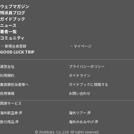
ウェブマガジン
特派員ブログ
ガイドブック
ニュース
著者一覧
コミュニティ
新規会員登録
マイページ
GOOD LUCK TRIP
運営会社
プライバシーポリシー
利用規約
ガイドライン
書店御担当者様へ
ガイドブックに投稿する
採用情報
お問い合わせ
関連サービス
海外航空券
海外ツアー
旅行用品
海外のおみやげ
© Arukikata. Co.,Ltd. All rights reserved.