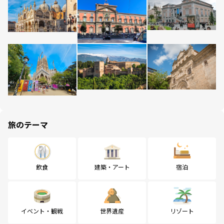
旅のテーマ
飲食
建築・アート
宿泊
イベント・観戦
世界遺産
リゾート