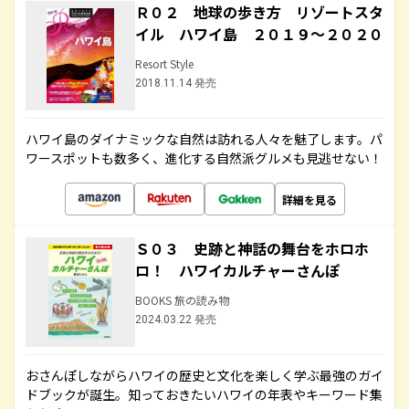
Ｒ０２ 地球の歩き方 リゾートスタ
イル ハワイ島 ２０１９～２０２０
Resort Style
2018.11.14 発売
ハワイ島のダイナミックな自然は訪れる人々を魅了します。パ
ワースポットも数多く、進化する自然派グルメも見逃せない！
詳細を見る
Ｓ０３ 史跡と神話の舞台をホロホ
ロ！ ハワイカルチャーさんぽ
BOOKS 旅の読み物
2024.03.22 発売
おさんぽしながらハワイの歴史と文化を楽しく学ぶ最強のガイ
ドブックが誕生。知っておきたいハワイの年表やキーワード集