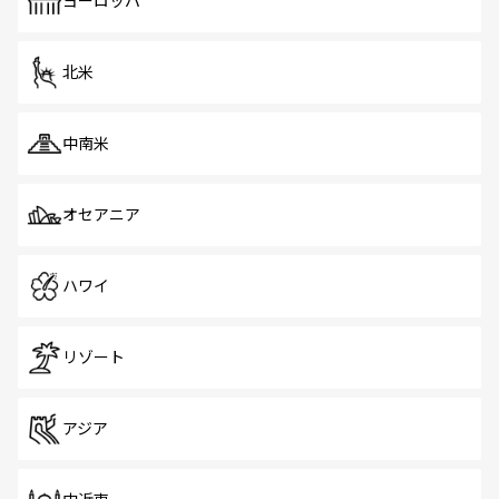
ヨーロッパ
だ。訪れる人を飽きさせないシンガポールで、多様な魅力
を体感しよう。 なお、新着のシンガポール情報は
コンテン
ツ一覧
を参照してほしい。
北米
中南米
オセアニア
ハワイ
リゾート
アジア