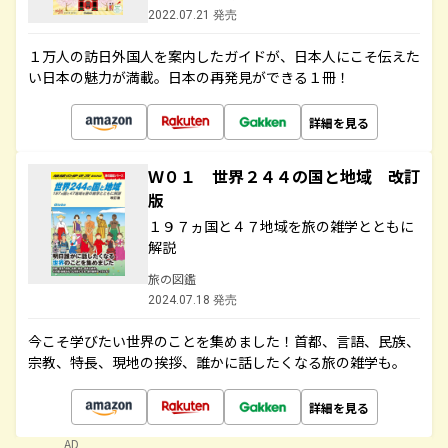
2022.07.21 発売
１万人の訪日外国人を案内したガイドが、日本人にこそ伝えた
い日本の魅力が満載。日本の再発見ができる１冊！
詳細を見る
Ｗ０１ 世界２４４の国と地域 改訂
版
１９７ヵ国と４７地域を旅の雑学とともに
解説
旅の図鑑
2024.07.18 発売
今こそ学びたい世界のことを集めました！首都、言語、民族、
宗教、特長、現地の挨拶、誰かに話したくなる旅の雑学も。
詳細を見る
AD