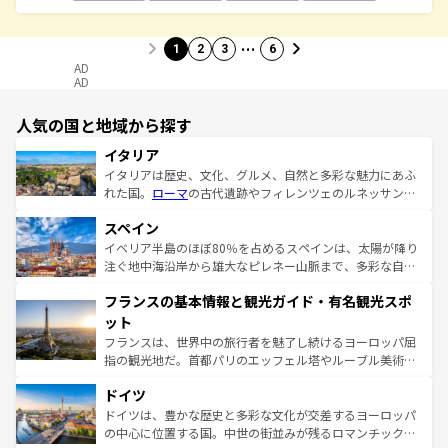
…
1
2
3
6
AD
AD
人気の国と地域から探す
イタリア
イタリアは歴史、文化、グルメ、自然と多彩な魅力にあふ
れた国。
ローマ
の古代遺跡やフィレンツェのルネッサンス
美術、ヴェネツィアの運河など、歴史あるスポットはもち
スペイン
ろん、トスカーナの美しい田園風景やアマルフィ海岸の絶
景など、自然景観も見逃せない。観光の合間には、本場の
イベリア半島のほぼ80％を占めるスペインは、太陽が降り
ピザやパスタなど、絶品のイタリア料理を堪能することも
注ぐ地中海沿岸から雄大なピレネー山脈まで、多彩な自然
できる。朝目覚めてから夜眠るまで、すべての瞬間を楽し
と文化が詰まったヨーロッパ屈指の旅行先だ。多様な地域
フランスの基本情報と観光ガイド・有名観光スポ
ませてくれるイタリアで、忘れられない旅をしてみよう！
文化が根付くこの国では、情熱的なフラメンコ、熱気あふ
なお、新着のイタリア情報は
コンテンツ一覧
を参照してほ
れる闘牛、そして美味しいタパスが生活の一部となってい
ット
しい。
る。首都マドリードの洗練された雰囲気や、バルセロナの
フランスは、世界中の旅行者を魅了し続けるヨーロッパ屈
アートに溢れた街角から、地方では古代ローマ遺跡や中世
指の観光地だ。首都パリのエッフェル塔やルーブル美術館
の城塞都市、穏やかなビーチリゾートまで多彩な表情を見
といった象徴的なスポットから、田舎町の古風な美しさま
せる。地方によって風土や気候が異なるスペインはその個
ドイツ
で、幅広い魅力が詰まっている。華麗な宮殿、歴史的な大
性で訪れる人を魅了する。 なお、新着のスペイン情報は
コ
聖堂、美しいビーチ、そして豊かな自然が、訪れる者を心
ドイツは、豊かな歴史と多彩な文化が交差するヨーロッパ
ンテンツ一覧
を参照してほしい。
から魅了する。また、フランスは美食の国としても知ら
の中心に位置する国。中世の街並みが残るロマンチック街