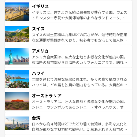
れ、フランス料理はユネスコ無形文化遺産にも登録されて
道から、未来を先取りするようなモダンな都市まで多様な
イギリス
いる。シャンパンの発祥地であるランス、プロヴァンスの
顔を持つこの国は、どこを歩いても飽きることがない。ベ
香り高いラベンダー畑など、多彩な楽しみ方が可能だ。さ
ルリンの文化的活気、バイエルン州のアルプスの絶景、そ
イギリスは、古きよき伝統と最先端が共存する国。ウェス
らに、パリ以外の地域にも魅力が溢れており、どの街角に
してライン川沿いのワイン畑といった風景は必見。ビール
トミンスター寺院や大英博物館のようなランドマーク、歴
も豊かな歴史と文化が息づいている。パリ以外の個性あふ
とソーセージを味わいながら地元の人と過ごす楽しい時間
史ある大学都市、美しい丘陵地帯や牧歌的な風景など、エ
れる地方に足を運ぶとそれぞれで全く異なる文化を体験で
スイス
は、お酒好きな人にはぜひ体験してほしい。 なお、新着の
リアごとに異なる魅力がある。また、優雅なアフタヌーン
きるだろう。 なお、新着のフランス情報は
コンテンツ一覧
ドイツ情報は
コンテンツ一覧
を参照してほしい。
ティー、ビール好きにはたまらない英国パブ、サッカー観
スイスの国土面積は九州ほどの広さだが、運行時刻が正確
を参照してほしい。
戦など、本場だからこそできる体験も豊富。イギリスを旅
な交通網が整備されており、初心者でも安心して個人旅行
して楽しみつくそう。 なお、新着のイギリス情報は
コンテ
を楽しめる。日本同様に時刻表どおりの旅が可能だ。中世
アメリカ
ンツ一覧
を参照してほしい。
の建物がそのまま残る町や、スイスならではのユニークな
博物館もあり、アルプス観光だけでなく町歩きも満喫する
アメリカ合衆国は、広大な土地と多様な文化が魅力の国。
ことができる。国民の所得が高いため物価も高いが、旅行
東海岸の都市部から西海岸のカリフォルニアまで、訪れる
者向けの交通パス提供のサービスもあり、うまく活用すれ
場所ごとに異なる風景と体験が待っている。ニューヨーク
ハワイ
ば市内交通費無料で観光を楽しむこともできる。 なお、新
のような巨大都市は、観光、ショッピング、エンターテイ
着のスイス情報は
コンテンツ一覧
を参照してほしい。
ンメントが詰まった刺激的なスポットだ。一方、アメリカ
年間を通じて温暖な気候に恵まれ、多くの島で構成される
西部には大自然が広がり、グランドキャニオンやイエロー
ハワイは、どの島も独自の魅力をもっている。大自然の神
ストーン国立公園といった絶景が堪能できる。さらに、南
秘を感じたいなら、火山が生み出した壮大な景観を誇るハ
オーストラリア
部のニューオーリンズでは、音楽と美食が融合した独特の
ワイ島は見逃せない。また、定番の観光地といえばオアフ
文化が魅力。旅行者はアメリカの各地域で異なる魅力を楽
島だが、静かな自然を求めるならマウイ島やカウアイ島が
オーストラリアは、壮大な自然と多様な文化が魅力の国。
しみながら、その多様性と豊かな歴史を感じることができ
おすすめ。エメラルドグリーンに輝く海をはじめ、豊かな
シドニーのシンボルであるシドニー・オペラハウス、オー
るだろう。車でのロードトリップや列車の旅も、アメリカ
文化や歴史が息づいている。「アロハスピリット」と呼ば
ストラリア東海岸北部に広がる大サンゴ礁地帯グレートバ
ならではの贅沢な旅のスタイルだ。 なお、新着のアメリカ
台湾
れるおもてなしの心で訪れる人々を迎えてくれるハワイの
リアリーフや大陸中央部にそびえるウルル（エアーズロッ
情報は
コンテンツ一覧
を参照してほしい。
人々、おいしいローカルフードやハワイアンミュージッ
ク）、タスマニアの美しい原生林やケアンズの熱帯雨林な
日本から約４時間ほどでたどり着く台湾は、多彩な文化と
ク、伝統的なフラダンスなど、すべてがハワイの魅力を彩
ど、見どころがたくさん。また、カフェやワイン、オージ
自然が織りなす魅力的な観光地。活気あふれる大都市の台
っている。訪れるたびに新しい発見と感動が待っているハ
ービーフなどの食文化も豊かで、美味しいものであふれて
北やノスタルジックな町並みが人気な九份（ジォウフェ