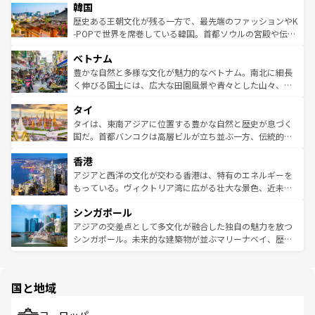
ワイを、存分に味わってほしい。 なお、新着のハワイ情報
韓国
いる。アクティビティも充実しており、サーフィンやダイ
ン）、静ひつな山岳地帯である台湾東部など、都市の喧騒
は
コンテンツ一覧
を参照してほしい。
ビング、ハイキングなど、アウトドア好きにはたまらな
と山間の静けさが共存しており、訪れる人に新しい発見と
歴史ある王朝文化が残る一方で、最先端のファッションやK
い。オーストラリアの多彩な魅力を存分に味わいつくそ
驚きをもたらしてくれる。また、奥深い台湾の食文化も魅
-POPで世界を席巻している韓国。首都ソウルの宮殿や伝統
う。 なお、新着のオーストラリア情報は
コンテンツ一覧
を
力で、夜市などの屋台グルメから高級料理、ヘルシーで美
家屋が並ぶエリアでは韓国の歴史と文化に浸ることがで
参照してほしい。
ベトナム
容にもいいと評判のスイーツなど、バラエティ豊かな料理
き、地方に足を延ばせば四季折々の自然美を楽しむことが
が味わえる。 なお、新着の台湾情報は
コンテンツ一覧
を参
できる。そして、キムチや焼肉、絶品のストリートフード
豊かな自然と多様な文化が魅力的なベトナム。南北に細長
照してほしい。
まで、さまざまな韓国料理が待っている。夜には、韓国な
く伸びる国土には、広大な田園風景や青々とした山々、世
らではのナイトライフも堪能できる。あたたかいホスピタ
界遺産に登録された壮大な自然景観が点在し、都市部では
タイ
リティに包まれながら、韓国の多彩な魅力を心ゆくまで味
急速な発展と共に伝統が息づく。ハノイの古い町並みやホ
わってみてほしい。 なお、新着の韓国情報は
コンテンツ一
ーチミン市のフランス統治時代の建物も、独特の雰囲気を
タイは、東南アジアに位置する豊かな自然と歴史が息づく
覧
を参照してほしい。
醸し出している。また、バラエティの豊かさとおいしさで
国だ。首都バンコクは高層ビルが立ち並ぶ一方、伝統的な
世界中の食通を魅了してやまないベトナム料理も魅力のひ
寺院や市場がいたるところに点在し、古きよき文化と現代
香港
とつ。フォーやバインミー、ベトナムコーヒーなどは、ぜ
の活気が交差している。北部ではチェンマイなどの山岳地
ひ現地で味わいたい。どの地域を訪れてもあたたかい人々
帯で自然と触れ合い、南部ではプーケットやクラビの美し
アジアと西洋の文化が交わる香港は、特有のエネルギーを
が旅行者を迎えてくれるので、きっと忘れられない旅にな
いビーチでリゾート気分を楽しむことができる。タイ料理
もっている。ヴィクトリア湾に広がる壮大な景色、近未来
るはずだ。 なお、新着のベトナム情報は
コンテンツ一覧
を
は世界的に有名で、屋台から高級レストランまで味覚を刺
的なアートスポット、そして歴史と現代が融合した町並
参照してほしい。
シンガポール
激する。気候は一年中温暖で、どの季節にも異なる楽しみ
み、どこを訪れても感動するはず。観光スポットが密集し
が待っている。親しみやすいタイの人々、仏教を中心とし
ており、効率よく見どころを回れるのも魅力。息をのむよ
アジアの交差点として多文化が融合した独自の魅力を放つ
た文化、そして多様な観光資源が、訪れる旅人を魅了し続
うな絶景から文化的な体験まで、香港を存分に楽しみ尽く
シンガポール。未来的な建築物が並ぶマリーナベイ、歴史
ける。 なお、新着のタイ情報は
コンテンツ一覧
を参照して
そう。 なお、新着の香港情報は
コンテンツ一覧
を参照して
と伝統を感じられるエスニックタウン、多数の緑豊かな公
ほしい。
ほしい。
園や自然保護区など、自然が調和した近代的な景観と文化
の多様性あふれるカラフルな町は、どこを歩いても新しい
国と地域
発見がある。さらに、治安のよさや充実した公共交通機関
も、旅行者にとっては魅力的なポイント。グルメも豊富
で、ホーカーズは地元の風情を楽しめる外せないスポット