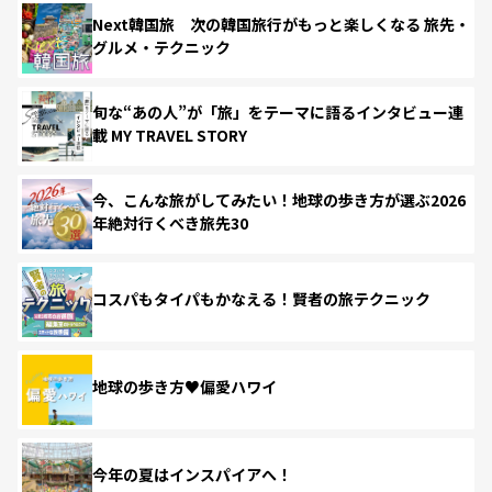
Next韓国旅 次の韓国旅行がもっと楽しくなる 旅先・
グルメ・テクニック
旬な“あの人”が「旅」をテーマに語るインタビュー連
載 MY TRAVEL STORY
今、こんな旅がしてみたい！地球の歩き方が選ぶ2026
年絶対行くべき旅先30
コスパもタイパもかなえる！賢者の旅テクニック
地球の歩き方♥偏愛ハワイ
今年の夏はインスパイアへ！