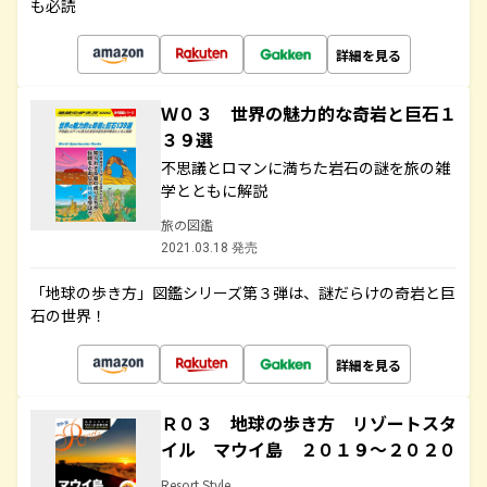
も必読
詳細を見る
Ｗ０３ 世界の魅力的な奇岩と巨石１
３９選
不思議とロマンに満ちた岩石の謎を旅の雑
学とともに解説
旅の図鑑
2021.03.18 発売
「地球の歩き方」図鑑シリーズ第３弾は、謎だらけの奇岩と巨
石の世界！
詳細を見る
Ｒ０３ 地球の歩き方 リゾートスタ
イル マウイ島 ２０１９～２０２０
Resort Style