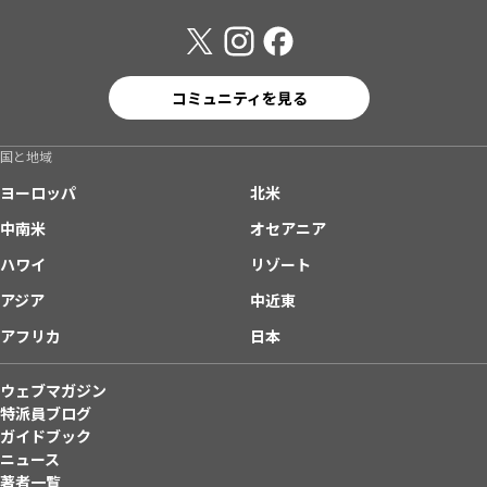
コミュニティを見る
国と地域
ヨーロッパ
北米
中南米
オセアニア
ハワイ
リゾート
アジア
中近東
アフリカ
日本
ウェブマガジン
特派員ブログ
ガイドブック
ニュース
著者一覧