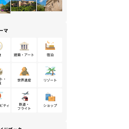
ーマ
食
建築・アート
宿泊
ト・
世界遺産
リゾート
戦
鉄道・
ビティ
ショップ
フライト