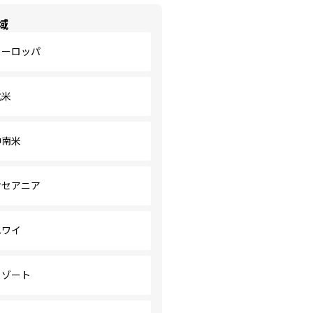
域
ヨーロッパ
北米
中南米
オセアニア
ハワイ
リゾート