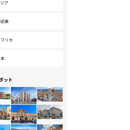
アジア
中近東
アフリカ
日本
ポット