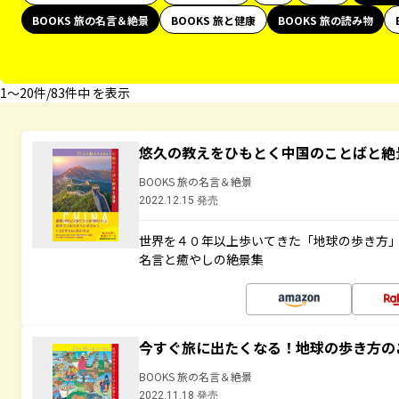
BOOKS 旅の名言＆絶景
BOOKS 旅と健康
BOOKS 旅の読み物
1〜20件/83件中 を表示
悠久の教えをひもとく中国のことばと絶
BOOKS 旅の名言＆絶景
2022.12.15 発売
世界を４０年以上歩いてきた「地球の歩き方
名言と癒やしの絶景集
今すぐ旅に出たくなる！地球の歩き方の
BOOKS 旅の名言＆絶景
2022.11.18 発売