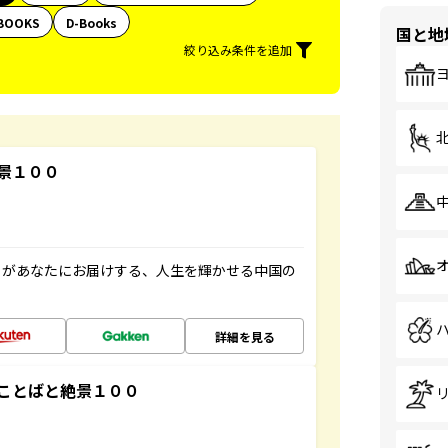
BOOKS
D-Books
国と地
絞り込み条件を追加
景１００
」があなたにお届けする、人生を輝かせる中国の
詳細を見る
ことばと絶景１００