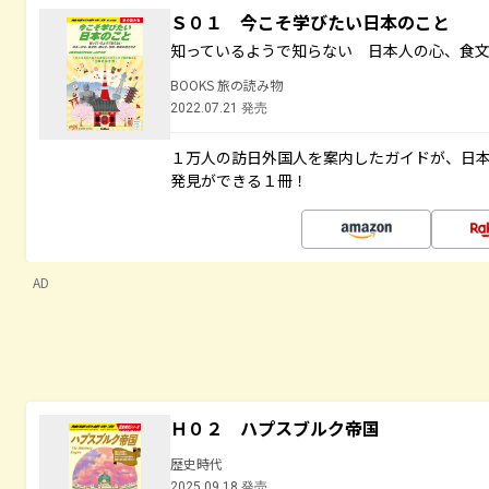
Ｓ０１ 今こそ学びたい日本のこと
知っているようで知らない 日本人の心、食
BOOKS 旅の読み物
2022.07.21 発売
１万人の訪日外国人を案内したガイドが、日
発見ができる１冊！
AD
Ｈ０２ ハプスブルク帝国
歴史時代
2025.09.18 発売