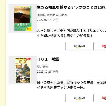
生きる知恵を授かるアラブのことばと絶
BOOKS 旅の名言＆絶景
2022.07.14 発売
古きと新しき、東と西が調和するオリエンタ
生を輝かせる名言と癒やしの絶景集！
Ｈ０１ 戦国
歴史時代
2025.10.23 発売
日本の城や古戦場、武将ゆかりの史跡、展示
イドする歴史ファン必携の一冊。