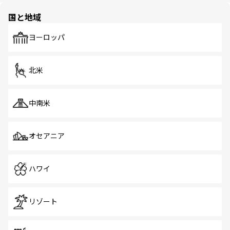
の多様性あふれるカラフルな町は、どこを歩いても新しい
国と地域
発見がある。さらに、治安のよさや充実した公共交通機関
も、旅行者にとっては魅力的なポイント。グルメも豊富
で、ホーカーズは地元の風情を楽しめる外せないスポット
ヨーロッパ
だ。訪れる人を飽きさせないシンガポールで、多様な魅力
を体感しよう。 なお、新着のシンガポール情報は
コンテン
ツ一覧
を参照してほしい。
北米
中南米
オセアニア
ハワイ
リゾート