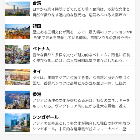
情報は
コンテンツ一覧
を参照してほしい。
人々、おいしいローカルフードやハワイアンミュージッ
台湾
リアリーフや大陸中央部にそびえるウルル（エアーズロッ
ク、伝統的なフラダンスなど、すべてがハワイの魅力を彩
ク）、タスマニアの美しい原生林やケアンズの熱帯雨林な
日本から約４時間ほどでたどり着く台湾は、多彩な文化と
っている。訪れるたびに新しい発見と感動が待っているハ
ど、見どころがたくさん。また、カフェやワイン、オージ
自然が織りなす魅力的な観光地。活気あふれる大都市の台
ワイを、存分に味わってほしい。 なお、新着のハワイ情報
ービーフなどの食文化も豊かで、美味しいものであふれて
北やノスタルジックな町並みが人気な九份（ジォウフェ
は
コンテンツ一覧
を参照してほしい。
韓国
いる。アクティビティも充実しており、サーフィンやダイ
ン）、静ひつな山岳地帯である台湾東部など、都市の喧騒
ビング、ハイキングなど、アウトドア好きにはたまらな
と山間の静けさが共存しており、訪れる人に新しい発見と
歴史ある王朝文化が残る一方で、最先端のファッションやK
い。オーストラリアの多彩な魅力を存分に味わいつくそ
驚きをもたらしてくれる。また、奥深い台湾の食文化も魅
-POPで世界を席巻している韓国。首都ソウルの宮殿や伝統
う。 なお、新着のオーストラリア情報は
コンテンツ一覧
を
力で、夜市などの屋台グルメから高級料理、ヘルシーで美
家屋が並ぶエリアでは韓国の歴史と文化に浸ることがで
参照してほしい。
ベトナム
容にもいいと評判のスイーツなど、バラエティ豊かな料理
き、地方に足を延ばせば四季折々の自然美を楽しむことが
が味わえる。 なお、新着の台湾情報は
コンテンツ一覧
を参
できる。そして、キムチや焼肉、絶品のストリートフード
豊かな自然と多様な文化が魅力的なベトナム。南北に細長
照してほしい。
まで、さまざまな韓国料理が待っている。夜には、韓国な
く伸びる国土には、広大な田園風景や青々とした山々、世
らではのナイトライフも堪能できる。あたたかいホスピタ
界遺産に登録された壮大な自然景観が点在し、都市部では
タイ
リティに包まれながら、韓国の多彩な魅力を心ゆくまで味
急速な発展と共に伝統が息づく。ハノイの古い町並みやホ
わってみてほしい。 なお、新着の韓国情報は
コンテンツ一
ーチミン市のフランス統治時代の建物も、独特の雰囲気を
タイは、東南アジアに位置する豊かな自然と歴史が息づく
覧
を参照してほしい。
醸し出している。また、バラエティの豊かさとおいしさで
国だ。首都バンコクは高層ビルが立ち並ぶ一方、伝統的な
世界中の食通を魅了してやまないベトナム料理も魅力のひ
寺院や市場がいたるところに点在し、古きよき文化と現代
香港
とつ。フォーやバインミー、ベトナムコーヒーなどは、ぜ
の活気が交差している。北部ではチェンマイなどの山岳地
ひ現地で味わいたい。どの地域を訪れてもあたたかい人々
帯で自然と触れ合い、南部ではプーケットやクラビの美し
アジアと西洋の文化が交わる香港は、特有のエネルギーを
が旅行者を迎えてくれるので、きっと忘れられない旅にな
いビーチでリゾート気分を楽しむことができる。タイ料理
もっている。ヴィクトリア湾に広がる壮大な景色、近未来
るはずだ。 なお、新着のベトナム情報は
コンテンツ一覧
を
は世界的に有名で、屋台から高級レストランまで味覚を刺
的なアートスポット、そして歴史と現代が融合した町並
参照してほしい。
シンガポール
激する。気候は一年中温暖で、どの季節にも異なる楽しみ
み、どこを訪れても感動するはず。観光スポットが密集し
が待っている。親しみやすいタイの人々、仏教を中心とし
ており、効率よく見どころを回れるのも魅力。息をのむよ
アジアの交差点として多文化が融合した独自の魅力を放つ
た文化、そして多様な観光資源が、訪れる旅人を魅了し続
うな絶景から文化的な体験まで、香港を存分に楽しみ尽く
シンガポール。未来的な建築物が並ぶマリーナベイ、歴史
ける。 なお、新着のタイ情報は
コンテンツ一覧
を参照して
そう。 なお、新着の香港情報は
コンテンツ一覧
を参照して
と伝統を感じられるエスニックタウン、多数の緑豊かな公
ほしい。
ほしい。
園や自然保護区など、自然が調和した近代的な景観と文化