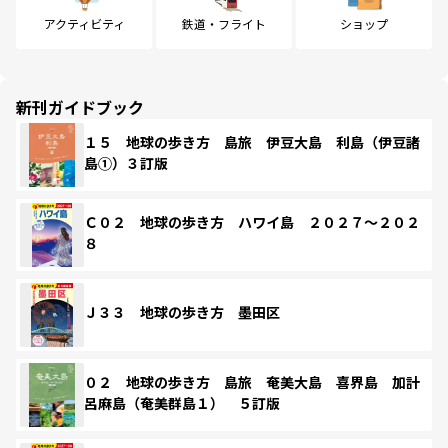
アクティビティ
鉄道・フライト
ショップ
新刊ガイドブック
１５ 地球の歩き方 島旅 伊豆大島 利島（伊豆諸
島①）３訂版
Ｃ０２ 地球の歩き方 ハワイ島 ２０２７～２０２
８
Ｊ３３ 地球の歩き方 墨田区
０２ 地球の歩き方 島旅 奄美大島 喜界島 加計
呂麻島（奄美群島１） ５訂版