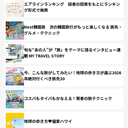
エアラインランキング 読者の投票をもとにランキン
グ形式で発表
Next韓国旅 次の韓国旅行がもっと楽しくなる 旅先・
グルメ・テクニック
旬な“あの人”が「旅」をテーマに語るインタビュー連
載 MY TRAVEL STORY
今、こんな旅がしてみたい！地球の歩き方が選ぶ2026
年絶対行くべき旅先30
コスパもタイパもかなえる！賢者の旅テクニック
地球の歩き方♥偏愛ハワイ