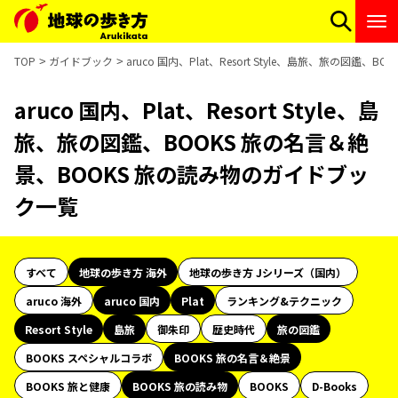
TOP
ガイドブック
aruco 国内、Plat、Resort Style、島旅、旅の図
aruco 国内、Plat、Resort Style、島
旅、旅の図鑑、BOOKS 旅の名言＆絶
景、BOOKS 旅の読み物のガイドブッ
ク一覧
すべて
地球の歩き方 海外
地球の歩き方 Jシリーズ（国内）
aruco 海外
aruco 国内
Plat
ランキング&テクニック
Resort Style
島旅
御朱印
歴史時代
旅の図鑑
BOOKS スペシャルコラボ
BOOKS 旅の名言＆絶景
BOOKS 旅と健康
BOOKS 旅の読み物
BOOKS
D-Books