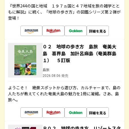
『世界244の国と地域 １９７ヵ国と４７地域を旅の雑学とと
もに解説』に続く、「地球の歩き方」の図鑑シリーズ第２弾が
登場！
詳細を見る
０２ 地球の歩き方 島旅 奄美大
島 喜界島 加計呂麻島（奄美群島
１） ５訂版
島旅
2026.08.06 発売
ようこそ！ 絶景スポットから遊び方、カルチャーまで、島の
人たちが教えてくれた奄美大島の魅力を1冊に凝縮。さあ、島
旅へ。
詳細を見る
Ｒ０２ 地球の歩き方 リゾートスタ