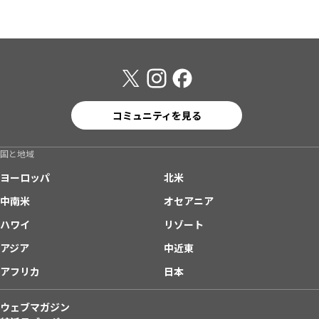
コミュニティを見る
国と地域
ヨーロッパ
北米
中南米
オセアニア
ハワイ
リゾート
アジア
中近東
アフリカ
日本
ウェブマガジン