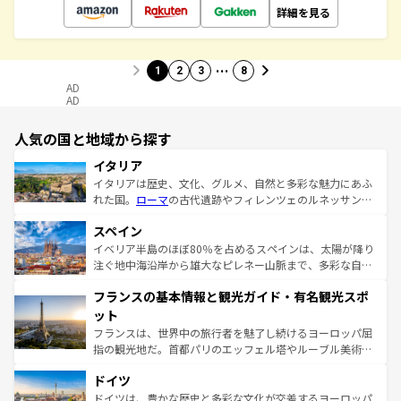
詳細を見る
…
1
2
3
8
AD
AD
人気の国と地域から探す
イタリア
イタリアは歴史、文化、グルメ、自然と多彩な魅力にあふ
れた国。
ローマ
の古代遺跡やフィレンツェのルネッサンス
美術、ヴェネツィアの運河など、歴史あるスポットはもち
スペイン
ろん、トスカーナの美しい田園風景やアマルフィ海岸の絶
景など、自然景観も見逃せない。観光の合間には、本場の
イベリア半島のほぼ80％を占めるスペインは、太陽が降り
ピザやパスタなど、絶品のイタリア料理を堪能することも
注ぐ地中海沿岸から雄大なピレネー山脈まで、多彩な自然
できる。朝目覚めてから夜眠るまで、すべての瞬間を楽し
と文化が詰まったヨーロッパ屈指の旅行先だ。多様な地域
フランスの基本情報と観光ガイド・有名観光スポ
ませてくれるイタリアで、忘れられない旅をしてみよう！
文化が根付くこの国では、情熱的なフラメンコ、熱気あふ
なお、新着のイタリア情報は
コンテンツ一覧
を参照してほ
れる闘牛、そして美味しいタパスが生活の一部となってい
ット
しい。
る。首都マドリードの洗練された雰囲気や、バルセロナの
フランスは、世界中の旅行者を魅了し続けるヨーロッパ屈
アートに溢れた街角から、地方では古代ローマ遺跡や中世
指の観光地だ。首都パリのエッフェル塔やルーブル美術館
の城塞都市、穏やかなビーチリゾートまで多彩な表情を見
といった象徴的なスポットから、田舎町の古風な美しさま
せる。地方によって風土や気候が異なるスペインはその個
ドイツ
で、幅広い魅力が詰まっている。華麗な宮殿、歴史的な大
性で訪れる人を魅了する。 なお、新着のスペイン情報は
コ
聖堂、美しいビーチ、そして豊かな自然が、訪れる者を心
ドイツは、豊かな歴史と多彩な文化が交差するヨーロッパ