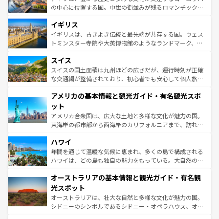
ンテンツ一覧
を参照してほしい。
から魅了する。また、フランスは美食の国としても知ら
の中心に位置する国。中世の街並みが残るロマンチック街
れ、フランス料理はユネスコ無形文化遺産にも登録されて
道から、未来を先取りするようなモダンな都市まで多様な
イギリス
いる。シャンパンの発祥地であるランス、プロヴァンスの
顔を持つこの国は、どこを歩いても飽きることがない。ベ
香り高いラベンダー畑など、多彩な楽しみ方が可能だ。さ
ルリンの文化的活気、バイエルン州のアルプスの絶景、そ
イギリスは、古きよき伝統と最先端が共存する国。ウェス
らに、パリ以外の地域にも魅力が溢れており、どの街角に
してライン川沿いのワイン畑といった風景は必見。ビール
トミンスター寺院や大英博物館のようなランドマーク、歴
も豊かな歴史と文化が息づいている。パリ以外の個性あふ
とソーセージを味わいながら地元の人と過ごす楽しい時間
史ある大学都市、美しい丘陵地帯や牧歌的な風景など、エ
れる地方に足を運ぶとそれぞれで全く異なる文化を体験で
スイス
は、お酒好きな人にはぜひ体験してほしい。 なお、新着の
リアごとに異なる魅力がある。また、優雅なアフタヌーン
きるだろう。 なお、新着のフランス情報は
コンテンツ一覧
ドイツ情報は
コンテンツ一覧
を参照してほしい。
ティー、ビール好きにはたまらない英国パブ、サッカー観
スイスの国土面積は九州ほどの広さだが、運行時刻が正確
を参照してほしい。
戦など、本場だからこそできる体験も豊富。イギリスを旅
な交通網が整備されており、初心者でも安心して個人旅行
して楽しみつくそう。 なお、新着のイギリス情報は
コンテ
を楽しめる。日本同様に時刻表どおりの旅が可能だ。中世
アメリカの基本情報と観光ガイド・有名観光スポ
ンツ一覧
を参照してほしい。
の建物がそのまま残る町や、スイスならではのユニークな
博物館もあり、アルプス観光だけでなく町歩きも満喫する
ット
ことができる。国民の所得が高いため物価も高いが、旅行
アメリカ合衆国は、広大な土地と多様な文化が魅力の国。
者向けの交通パス提供のサービスもあり、うまく活用すれ
東海岸の都市部から西海岸のカリフォルニアまで、訪れる
ば市内交通費無料で観光を楽しむこともできる。 なお、新
場所ごとに異なる風景と体験が待っている。ニューヨーク
着のスイス情報は
コンテンツ一覧
を参照してほしい。
ハワイ
のような巨大都市は、観光、ショッピング、エンターテイ
ンメントが詰まった刺激的なスポットだ。一方、アメリカ
年間を通じて温暖な気候に恵まれ、多くの島で構成される
西部には大自然が広がり、グランドキャニオンやイエロー
ハワイは、どの島も独自の魅力をもっている。大自然の神
ストーン国立公園といった絶景が堪能できる。さらに、南
秘を感じたいなら、火山が生み出した壮大な景観を誇るハ
オーストラリアの基本情報と観光ガイド・有名観
部のニューオーリンズでは、音楽と美食が融合した独特の
ワイ島は見逃せない。また、定番の観光地といえばオアフ
文化が魅力。旅行者はアメリカの各地域で異なる魅力を楽
島だが、静かな自然を求めるならマウイ島やカウアイ島が
光スポット
しみながら、その多様性と豊かな歴史を感じることができ
おすすめ。エメラルドグリーンに輝く海をはじめ、豊かな
オーストラリアは、壮大な自然と多様な文化が魅力の国。
るだろう。車でのロードトリップや列車の旅も、アメリカ
文化や歴史が息づいている。「アロハスピリット」と呼ば
シドニーのシンボルであるシドニー・オペラハウス、オー
ならではの贅沢な旅のスタイルだ。 なお、新着のアメリカ
れるおもてなしの心で訪れる人々を迎えてくれるハワイの
ストラリア東海岸北部に広がる大サンゴ礁地帯グレートバ