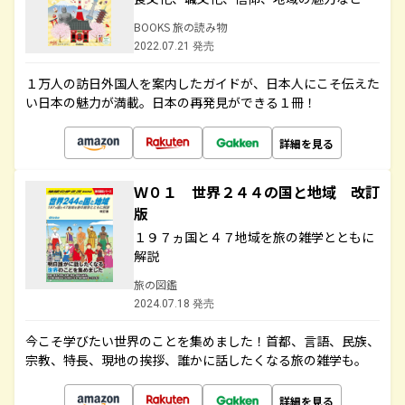
BOOKS 旅の読み物
2022.07.21 発売
１万人の訪日外国人を案内したガイドが、日本人にこそ伝えた
い日本の魅力が満載。日本の再発見ができる１冊！
詳細を見る
Ｗ０１ 世界２４４の国と地域 改訂
版
１９７ヵ国と４７地域を旅の雑学とともに
解説
旅の図鑑
2024.07.18 発売
今こそ学びたい世界のことを集めました！首都、言語、民族、
宗教、特長、現地の挨拶、誰かに話したくなる旅の雑学も。
詳細を見る