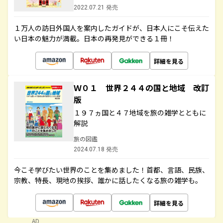
2022.07.21 発売
１万人の訪日外国人を案内したガイドが、日本人にこそ伝えた
い日本の魅力が満載。日本の再発見ができる１冊！
詳細を見る
Ｗ０１ 世界２４４の国と地域 改訂
版
１９７ヵ国と４７地域を旅の雑学とともに
解説
旅の図鑑
2024.07.18 発売
今こそ学びたい世界のことを集めました！首都、言語、民族、
宗教、特長、現地の挨拶、誰かに話したくなる旅の雑学も。
詳細を見る
AD