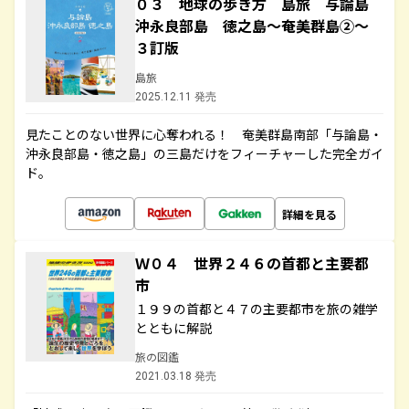
０３ 地球の歩き方 島旅 与論島
沖永良部島 徳之島～奄美群島②～
３訂版
島旅
2025.12.11 発売
見たことのない世界に心奪われる！ 奄美群島南部「与論島・
沖永良部島・徳之島」の三島だけをフィーチャーした完全ガイ
ド。
詳細を見る
Ｗ０４ 世界２４６の首都と主要都
市
１９９の首都と４７の主要都市を旅の雑学
とともに解説
旅の図鑑
2021.03.18 発売