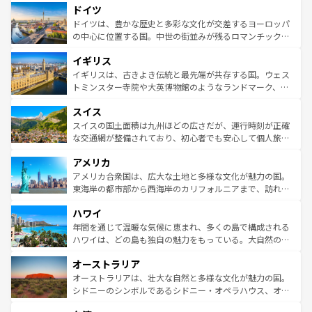
せる。地方によって風土や気候が異なるスペインはその個
ドイツ
で、幅広い魅力が詰まっている。華麗な宮殿、歴史的な大
性で訪れる人を魅了する。 なお、新着のスペイン情報は
コ
聖堂、美しいビーチ、そして豊かな自然が、訪れる者を心
ドイツは、豊かな歴史と多彩な文化が交差するヨーロッパ
ンテンツ一覧
を参照してほしい。
から魅了する。また、フランスは美食の国としても知ら
の中心に位置する国。中世の街並みが残るロマンチック街
れ、フランス料理はユネスコ無形文化遺産にも登録されて
道から、未来を先取りするようなモダンな都市まで多様な
イギリス
いる。シャンパンの発祥地であるランス、プロヴァンスの
顔を持つこの国は、どこを歩いても飽きることがない。ベ
香り高いラベンダー畑など、多彩な楽しみ方が可能だ。さ
ルリンの文化的活気、バイエルン州のアルプスの絶景、そ
イギリスは、古きよき伝統と最先端が共存する国。ウェス
らに、パリ以外の地域にも魅力が溢れており、どの街角に
してライン川沿いのワイン畑といった風景は必見。ビール
トミンスター寺院や大英博物館のようなランドマーク、歴
も豊かな歴史と文化が息づいている。パリ以外の個性あふ
とソーセージを味わいながら地元の人と過ごす楽しい時間
史ある大学都市、美しい丘陵地帯や牧歌的な風景など、エ
れる地方に足を運ぶとそれぞれで全く異なる文化を体験で
スイス
は、お酒好きな人にはぜひ体験してほしい。 なお、新着の
リアごとに異なる魅力がある。また、優雅なアフタヌーン
きるだろう。 なお、新着のフランス情報は
コンテンツ一覧
ドイツ情報は
コンテンツ一覧
を参照してほしい。
ティー、ビール好きにはたまらない英国パブ、サッカー観
スイスの国土面積は九州ほどの広さだが、運行時刻が正確
を参照してほしい。
戦など、本場だからこそできる体験も豊富。イギリスを旅
な交通網が整備されており、初心者でも安心して個人旅行
して楽しみつくそう。 なお、新着のイギリス情報は
コンテ
を楽しめる。日本同様に時刻表どおりの旅が可能だ。中世
アメリカ
ンツ一覧
を参照してほしい。
の建物がそのまま残る町や、スイスならではのユニークな
博物館もあり、アルプス観光だけでなく町歩きも満喫する
アメリカ合衆国は、広大な土地と多様な文化が魅力の国。
ことができる。国民の所得が高いため物価も高いが、旅行
東海岸の都市部から西海岸のカリフォルニアまで、訪れる
者向けの交通パス提供のサービスもあり、うまく活用すれ
場所ごとに異なる風景と体験が待っている。ニューヨーク
ハワイ
ば市内交通費無料で観光を楽しむこともできる。 なお、新
のような巨大都市は、観光、ショッピング、エンターテイ
着のスイス情報は
コンテンツ一覧
を参照してほしい。
ンメントが詰まった刺激的なスポットだ。一方、アメリカ
年間を通じて温暖な気候に恵まれ、多くの島で構成される
西部には大自然が広がり、グランドキャニオンやイエロー
ハワイは、どの島も独自の魅力をもっている。大自然の神
ストーン国立公園といった絶景が堪能できる。さらに、南
秘を感じたいなら、火山が生み出した壮大な景観を誇るハ
オーストラリア
部のニューオーリンズでは、音楽と美食が融合した独特の
ワイ島は見逃せない。また、定番の観光地といえばオアフ
文化が魅力。旅行者はアメリカの各地域で異なる魅力を楽
島だが、静かな自然を求めるならマウイ島やカウアイ島が
オーストラリアは、壮大な自然と多様な文化が魅力の国。
しみながら、その多様性と豊かな歴史を感じることができ
おすすめ。エメラルドグリーンに輝く海をはじめ、豊かな
シドニーのシンボルであるシドニー・オペラハウス、オー
るだろう。車でのロードトリップや列車の旅も、アメリカ
文化や歴史が息づいている。「アロハスピリット」と呼ば
ストラリア東海岸北部に広がる大サンゴ礁地帯グレートバ