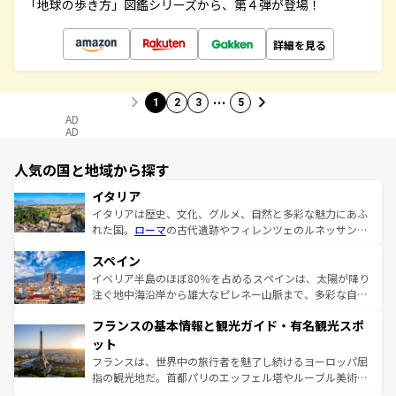
「地球の歩き方」図鑑シリーズから、第４弾が登場！
詳細を見る
…
1
2
3
5
AD
AD
人気の国と地域から探す
イタリア
イタリアは歴史、文化、グルメ、自然と多彩な魅力にあふ
れた国。
ローマ
の古代遺跡やフィレンツェのルネッサンス
美術、ヴェネツィアの運河など、歴史あるスポットはもち
スペイン
ろん、トスカーナの美しい田園風景やアマルフィ海岸の絶
景など、自然景観も見逃せない。観光の合間には、本場の
イベリア半島のほぼ80％を占めるスペインは、太陽が降り
ピザやパスタなど、絶品のイタリア料理を堪能することも
注ぐ地中海沿岸から雄大なピレネー山脈まで、多彩な自然
できる。朝目覚めてから夜眠るまで、すべての瞬間を楽し
と文化が詰まったヨーロッパ屈指の旅行先だ。多様な地域
フランスの基本情報と観光ガイド・有名観光スポ
ませてくれるイタリアで、忘れられない旅をしてみよう！
文化が根付くこの国では、情熱的なフラメンコ、熱気あふ
なお、新着のイタリア情報は
コンテンツ一覧
を参照してほ
れる闘牛、そして美味しいタパスが生活の一部となってい
ット
しい。
る。首都マドリードの洗練された雰囲気や、バルセロナの
フランスは、世界中の旅行者を魅了し続けるヨーロッパ屈
アートに溢れた街角から、地方では古代ローマ遺跡や中世
指の観光地だ。首都パリのエッフェル塔やルーブル美術館
の城塞都市、穏やかなビーチリゾートまで多彩な表情を見
といった象徴的なスポットから、田舎町の古風な美しさま