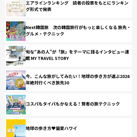
エアラインランキング 読者の投票をもとにランキン
グ形式で発表
Next韓国旅 次の韓国旅行がもっと楽しくなる 旅先・
グルメ・テクニック
旬な“あの人”が「旅」をテーマに語るインタビュー連
載 MY TRAVEL STORY
今、こんな旅がしてみたい！地球の歩き方が選ぶ2026
年絶対行くべき旅先30
コスパもタイパもかなえる！賢者の旅テクニック
地球の歩き方♥偏愛ハワイ