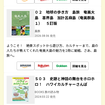
０２ 地球の歩き方 島旅 奄美大
島 喜界島 加計呂麻島（奄美群島
１） ５訂版
島旅
2026.08.06 発売
ようこそ！ 絶景スポットから遊び方、カルチャーまで、島の
人たちが教えてくれた奄美大島の魅力を1冊に凝縮。さあ、島
旅へ。
詳細を見る
Ｓ０３ 史跡と神話の舞台をホロホ
ロ！ ハワイカルチャーさんぽ
BOOKS 旅の読み物
2024.03.22 発売