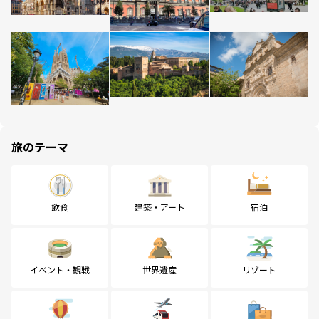
旅のテーマ
飲食
建築・アート
宿泊
イベント・観戦
世界遺産
リゾート