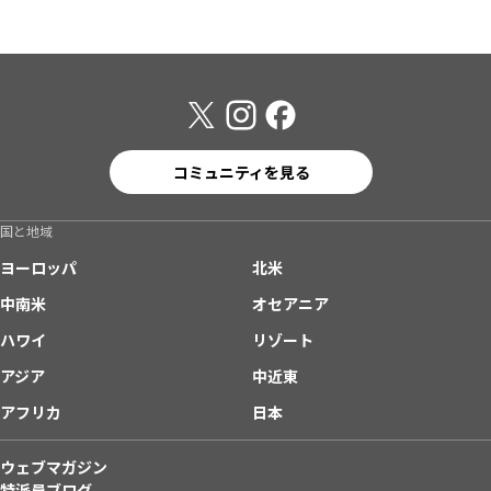
コミュニティを見る
国と地域
ヨーロッパ
北米
中南米
オセアニア
ハワイ
リゾート
アジア
中近東
アフリカ
日本
ウェブマガジン
特派員ブログ