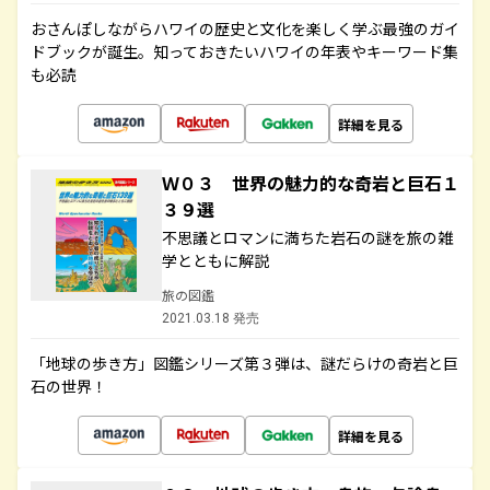
おさんぽしながらハワイの歴史と文化を楽しく学ぶ最強のガイ
ドブックが誕生。知っておきたいハワイの年表やキーワード集
も必読
詳細を見る
Ｗ０３ 世界の魅力的な奇岩と巨石１
３９選
不思議とロマンに満ちた岩石の謎を旅の雑
学とともに解説
旅の図鑑
2021.03.18 発売
「地球の歩き方」図鑑シリーズ第３弾は、謎だらけの奇岩と巨
石の世界！
詳細を見る