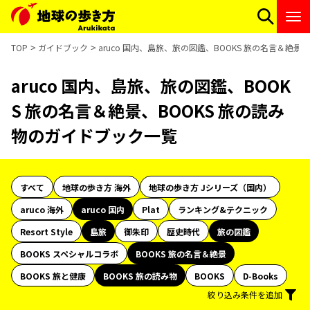
TOP
ガイドブック
aruco 国内、島旅、旅の図鑑、BOOKS 旅の名言＆絶景
aruco 国内、島旅、旅の図鑑、BOOK
S 旅の名言＆絶景、BOOKS 旅の読み
物のガイドブック一覧
すべて
地球の歩き方 海外
地球の歩き方 Jシリーズ（国内）
aruco 海外
aruco 国内
Plat
ランキング&テクニック
Resort Style
島旅
御朱印
歴史時代
旅の図鑑
BOOKS スペシャルコラボ
BOOKS 旅の名言＆絶景
BOOKS 旅と健康
BOOKS 旅の読み物
BOOKS
D-Books
絞り込み条件を追加