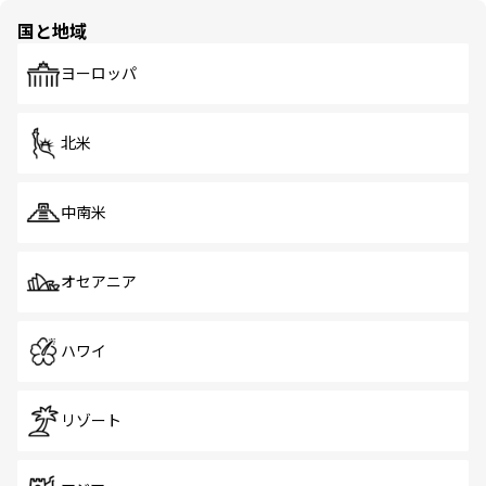
の多様性あふれるカラフルな町は、どこを歩いても新しい
国と地域
発見がある。さらに、治安のよさや充実した公共交通機関
も、旅行者にとっては魅力的なポイント。グルメも豊富
で、ホーカーズは地元の風情を楽しめる外せないスポット
ヨーロッパ
だ。訪れる人を飽きさせないシンガポールで、多様な魅力
を体感しよう。 なお、新着のシンガポール情報は
コンテン
ツ一覧
を参照してほしい。
北米
中南米
オセアニア
ハワイ
リゾート