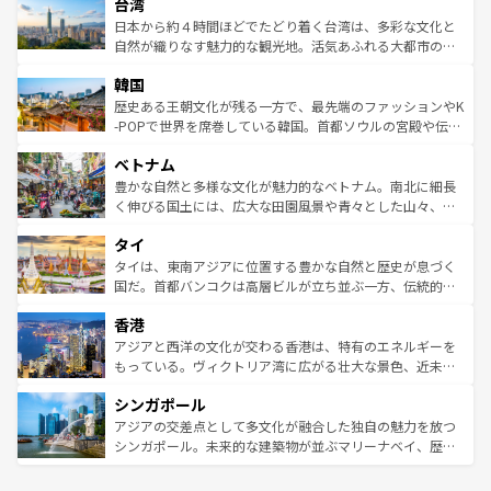
ならではの贅沢な旅のスタイルだ。 なお、新着のアメリカ
台湾
れるおもてなしの心で訪れる人々を迎えてくれるハワイの
リアリーフや大陸中央部にそびえるウルル（エアーズロッ
情報は
コンテンツ一覧
を参照してほしい。
人々、おいしいローカルフードやハワイアンミュージッ
ク）、タスマニアの美しい原生林やケアンズの熱帯雨林な
日本から約４時間ほどでたどり着く台湾は、多彩な文化と
ク、伝統的なフラダンスなど、すべてがハワイの魅力を彩
ど、見どころがたくさん。また、カフェやワイン、オージ
自然が織りなす魅力的な観光地。活気あふれる大都市の台
っている。訪れるたびに新しい発見と感動が待っているハ
ービーフなどの食文化も豊かで、美味しいものであふれて
北やノスタルジックな町並みが人気な九份（ジォウフェ
ワイを、存分に味わってほしい。 なお、新着のハワイ情報
韓国
いる。アクティビティも充実しており、サーフィンやダイ
ン）、静ひつな山岳地帯である台湾東部など、都市の喧騒
は
コンテンツ一覧
を参照してほしい。
ビング、ハイキングなど、アウトドア好きにはたまらな
と山間の静けさが共存しており、訪れる人に新しい発見と
歴史ある王朝文化が残る一方で、最先端のファッションやK
い。オーストラリアの多彩な魅力を存分に味わいつくそ
驚きをもたらしてくれる。また、奥深い台湾の食文化も魅
-POPで世界を席巻している韓国。首都ソウルの宮殿や伝統
う。 なお、新着のオーストラリア情報は
コンテンツ一覧
を
力で、夜市などの屋台グルメから高級料理、ヘルシーで美
家屋が並ぶエリアでは韓国の歴史と文化に浸ることがで
参照してほしい。
ベトナム
容にもいいと評判のスイーツなど、バラエティ豊かな料理
き、地方に足を延ばせば四季折々の自然美を楽しむことが
が味わえる。 なお、新着の台湾情報は
コンテンツ一覧
を参
できる。そして、キムチや焼肉、絶品のストリートフード
豊かな自然と多様な文化が魅力的なベトナム。南北に細長
照してほしい。
まで、さまざまな韓国料理が待っている。夜には、韓国な
く伸びる国土には、広大な田園風景や青々とした山々、世
らではのナイトライフも堪能できる。あたたかいホスピタ
界遺産に登録された壮大な自然景観が点在し、都市部では
タイ
リティに包まれながら、韓国の多彩な魅力を心ゆくまで味
急速な発展と共に伝統が息づく。ハノイの古い町並みやホ
わってみてほしい。 なお、新着の韓国情報は
コンテンツ一
ーチミン市のフランス統治時代の建物も、独特の雰囲気を
タイは、東南アジアに位置する豊かな自然と歴史が息づく
覧
を参照してほしい。
醸し出している。また、バラエティの豊かさとおいしさで
国だ。首都バンコクは高層ビルが立ち並ぶ一方、伝統的な
世界中の食通を魅了してやまないベトナム料理も魅力のひ
寺院や市場がいたるところに点在し、古きよき文化と現代
香港
とつ。フォーやバインミー、ベトナムコーヒーなどは、ぜ
の活気が交差している。北部ではチェンマイなどの山岳地
ひ現地で味わいたい。どの地域を訪れてもあたたかい人々
帯で自然と触れ合い、南部ではプーケットやクラビの美し
アジアと西洋の文化が交わる香港は、特有のエネルギーを
が旅行者を迎えてくれるので、きっと忘れられない旅にな
いビーチでリゾート気分を楽しむことができる。タイ料理
もっている。ヴィクトリア湾に広がる壮大な景色、近未来
るはずだ。 なお、新着のベトナム情報は
コンテンツ一覧
を
は世界的に有名で、屋台から高級レストランまで味覚を刺
的なアートスポット、そして歴史と現代が融合した町並
参照してほしい。
シンガポール
激する。気候は一年中温暖で、どの季節にも異なる楽しみ
み、どこを訪れても感動するはず。観光スポットが密集し
が待っている。親しみやすいタイの人々、仏教を中心とし
ており、効率よく見どころを回れるのも魅力。息をのむよ
アジアの交差点として多文化が融合した独自の魅力を放つ
た文化、そして多様な観光資源が、訪れる旅人を魅了し続
うな絶景から文化的な体験まで、香港を存分に楽しみ尽く
シンガポール。未来的な建築物が並ぶマリーナベイ、歴史
ける。 なお、新着のタイ情報は
コンテンツ一覧
を参照して
そう。 なお、新着の香港情報は
コンテンツ一覧
を参照して
と伝統を感じられるエスニックタウン、多数の緑豊かな公
ほしい。
ほしい。
園や自然保護区など、自然が調和した近代的な景観と文化