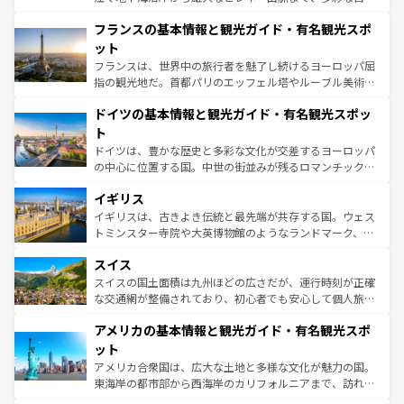
ませてくれるイタリアで、忘れられない旅をしてみよう！
と文化が詰まったヨーロッパ屈指の旅行先だ。多様な地域
なお、新着のイタリア情報は
コンテンツ一覧
を参照してほ
フランスの基本情報と観光ガイド・有名観光スポ
文化が根付くこの国では、情熱的なフラメンコ、熱気あふ
しい。
れる闘牛、そして美味しいタパスが生活の一部となってい
ット
る。首都マドリードの洗練された雰囲気や、バルセロナの
フランスは、世界中の旅行者を魅了し続けるヨーロッパ屈
アートに溢れた街角から、地方では古代ローマ遺跡や中世
指の観光地だ。首都パリのエッフェル塔やルーブル美術館
の城塞都市、穏やかなビーチリゾートまで多彩な表情を見
といった象徴的なスポットから、田舎町の古風な美しさま
せる。地方によって風土や気候が異なるスペインはその個
ドイツの基本情報と観光ガイド・有名観光スポッ
で、幅広い魅力が詰まっている。華麗な宮殿、歴史的な大
性で訪れる人を魅了する。 なお、新着のスペイン情報は
コ
聖堂、美しいビーチ、そして豊かな自然が、訪れる者を心
ト
ンテンツ一覧
を参照してほしい。
から魅了する。また、フランスは美食の国としても知ら
ドイツは、豊かな歴史と多彩な文化が交差するヨーロッパ
れ、フランス料理はユネスコ無形文化遺産にも登録されて
の中心に位置する国。中世の街並みが残るロマンチック街
いる。シャンパンの発祥地であるランス、プロヴァンスの
道から、未来を先取りするようなモダンな都市まで多様な
香り高いラベンダー畑など、多彩な楽しみ方が可能だ。さ
イギリス
顔を持つこの国は、どこを歩いても飽きることがない。ベ
らに、パリ以外の地域にも魅力が溢れており、どの街角に
ルリンの文化的活気、バイエルン州のアルプスの絶景、そ
イギリスは、古きよき伝統と最先端が共存する国。ウェス
も豊かな歴史と文化が息づいている。パリ以外の個性あふ
してライン川沿いのワイン畑といった風景は必見。ビール
トミンスター寺院や大英博物館のようなランドマーク、歴
れる地方に足を運ぶとそれぞれで全く異なる文化を体験で
とソーセージを味わいながら地元の人と過ごす楽しい時間
史ある大学都市、美しい丘陵地帯や牧歌的な風景など、エ
きるだろう。 なお、新着のフランス情報は
コンテンツ一覧
スイス
は、お酒好きな人にはぜひ体験してほしい。 なお、新着の
リアごとに異なる魅力がある。また、優雅なアフタヌーン
を参照してほしい。
ドイツ情報は
コンテンツ一覧
を参照してほしい。
ティー、ビール好きにはたまらない英国パブ、サッカー観
スイスの国土面積は九州ほどの広さだが、運行時刻が正確
戦など、本場だからこそできる体験も豊富。イギリスを旅
な交通網が整備されており、初心者でも安心して個人旅行
して楽しみつくそう。 なお、新着のイギリス情報は
コンテ
を楽しめる。日本同様に時刻表どおりの旅が可能だ。中世
アメリカの基本情報と観光ガイド・有名観光スポ
ンツ一覧
を参照してほしい。
の建物がそのまま残る町や、スイスならではのユニークな
博物館もあり、アルプス観光だけでなく町歩きも満喫する
ット
ことができる。国民の所得が高いため物価も高いが、旅行
アメリカ合衆国は、広大な土地と多様な文化が魅力の国。
者向けの交通パス提供のサービスもあり、うまく活用すれ
東海岸の都市部から西海岸のカリフォルニアまで、訪れる
ば市内交通費無料で観光を楽しむこともできる。 なお、新
場所ごとに異なる風景と体験が待っている。ニューヨーク