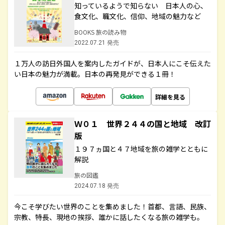
知っているようで知らない 日本人の心、
食文化、職文化、信仰、地域の魅力など
BOOKS 旅の読み物
2022.07.21 発売
１万人の訪日外国人を案内したガイドが、日本人にこそ伝えた
い日本の魅力が満載。日本の再発見ができる１冊！
詳細を見る
Ｗ０１ 世界２４４の国と地域 改訂
版
１９７ヵ国と４７地域を旅の雑学とともに
解説
旅の図鑑
2024.07.18 発売
今こそ学びたい世界のことを集めました！首都、言語、民族、
宗教、特長、現地の挨拶、誰かに話したくなる旅の雑学も。