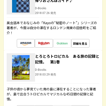
帰りおさんぽガイド♪
D-Books
2018.07.26 発売
英会話本でおなじみの「Kayoの“秘密のノート”」シリーズの
著者が、今度は自分の滞在するロンドン南東の田舎町をご紹
介！
詳細を見る
とろとろトロピカル ある旅の記録と
記憶。 第1巻
D-Books
2018.03.29 発売
子供の頃から夢見ていた南の島に滞在することになった筆者
が、島で出合うトロピカルでマジカルな45日間の記録と記
憶。