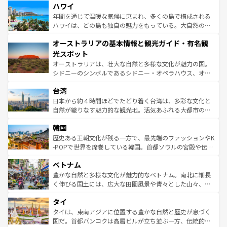
着のスイス情報は
コンテンツ一覧
を参照してほしい。
ハワイ
のような巨大都市は、観光、ショッピング、エンターテイ
ンメントが詰まった刺激的なスポットだ。一方、アメリカ
年間を通じて温暖な気候に恵まれ、多くの島で構成される
西部には大自然が広がり、グランドキャニオンやイエロー
ハワイは、どの島も独自の魅力をもっている。大自然の神
ストーン国立公園といった絶景が堪能できる。さらに、南
秘を感じたいなら、火山が生み出した壮大な景観を誇るハ
オーストラリアの基本情報と観光ガイド・有名観
部のニューオーリンズでは、音楽と美食が融合した独特の
ワイ島は見逃せない。また、定番の観光地といえばオアフ
文化が魅力。旅行者はアメリカの各地域で異なる魅力を楽
島だが、静かな自然を求めるならマウイ島やカウアイ島が
光スポット
しみながら、その多様性と豊かな歴史を感じることができ
おすすめ。エメラルドグリーンに輝く海をはじめ、豊かな
オーストラリアは、壮大な自然と多様な文化が魅力の国。
るだろう。車でのロードトリップや列車の旅も、アメリカ
文化や歴史が息づいている。「アロハスピリット」と呼ば
シドニーのシンボルであるシドニー・オペラハウス、オー
ならではの贅沢な旅のスタイルだ。 なお、新着のアメリカ
れるおもてなしの心で訪れる人々を迎えてくれるハワイの
ストラリア東海岸北部に広がる大サンゴ礁地帯グレートバ
情報は
コンテンツ一覧
を参照してほしい。
人々、おいしいローカルフードやハワイアンミュージッ
台湾
リアリーフや大陸中央部にそびえるウルル（エアーズロッ
ク、伝統的なフラダンスなど、すべてがハワイの魅力を彩
ク）、タスマニアの美しい原生林やケアンズの熱帯雨林な
日本から約４時間ほどでたどり着く台湾は、多彩な文化と
っている。訪れるたびに新しい発見と感動が待っているハ
ど、見どころがたくさん。また、カフェやワイン、オージ
自然が織りなす魅力的な観光地。活気あふれる大都市の台
ワイを、存分に味わってほしい。 なお、新着のハワイ情報
ービーフなどの食文化も豊かで、美味しいものであふれて
北やノスタルジックな町並みが人気な九份（ジォウフェ
は
コンテンツ一覧
を参照してほしい。
韓国
いる。アクティビティも充実しており、サーフィンやダイ
ン）、静ひつな山岳地帯である台湾東部など、都市の喧騒
ビング、ハイキングなど、アウトドア好きにはたまらな
と山間の静けさが共存しており、訪れる人に新しい発見と
歴史ある王朝文化が残る一方で、最先端のファッションやK
い。オーストラリアの多彩な魅力を存分に味わいつくそ
驚きをもたらしてくれる。また、奥深い台湾の食文化も魅
-POPで世界を席巻している韓国。首都ソウルの宮殿や伝統
う。 なお、新着のオーストラリア情報は
コンテンツ一覧
を
力で、夜市などの屋台グルメから高級料理、ヘルシーで美
家屋が並ぶエリアでは韓国の歴史と文化に浸ることがで
参照してほしい。
ベトナム
容にもいいと評判のスイーツなど、バラエティ豊かな料理
き、地方に足を延ばせば四季折々の自然美を楽しむことが
が味わえる。 なお、新着の台湾情報は
コンテンツ一覧
を参
できる。そして、キムチや焼肉、絶品のストリートフード
豊かな自然と多様な文化が魅力的なベトナム。南北に細長
照してほしい。
まで、さまざまな韓国料理が待っている。夜には、韓国な
く伸びる国土には、広大な田園風景や青々とした山々、世
らではのナイトライフも堪能できる。あたたかいホスピタ
界遺産に登録された壮大な自然景観が点在し、都市部では
タイ
リティに包まれながら、韓国の多彩な魅力を心ゆくまで味
急速な発展と共に伝統が息づく。ハノイの古い町並みやホ
わってみてほしい。 なお、新着の韓国情報は
コンテンツ一
ーチミン市のフランス統治時代の建物も、独特の雰囲気を
タイは、東南アジアに位置する豊かな自然と歴史が息づく
覧
を参照してほしい。
醸し出している。また、バラエティの豊かさとおいしさで
国だ。首都バンコクは高層ビルが立ち並ぶ一方、伝統的な