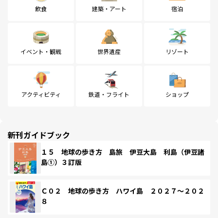
飲食
建築・アート
宿泊
イベント・観戦
世界遺産
リゾート
アクティビティ
鉄道・フライト
ショップ
新刊ガイドブック
１５ 地球の歩き方 島旅 伊豆大島 利島（伊豆諸
島①）３訂版
Ｃ０２ 地球の歩き方 ハワイ島 ２０２７～２０２
８