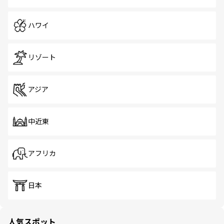
ハワイ
リゾート
アジア
中近東
アフリカ
日本
人気スポット