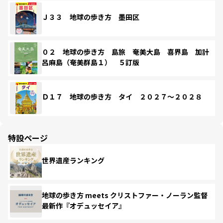
Ｊ３３ 地球の歩き方 墨田区
０２ 地球の歩き方 島旅 奄美大島 喜界島 加計
呂麻島（奄美群島１） ５訂版
Ｄ１７ 地球の歩き方 タイ ２０２７～２０２８
特設ページ
世界遺産ランキング
地球の歩き方 meets クリストファー・ノーラン監督
最新作『オデュッセイア』