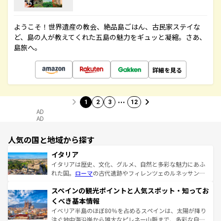
ようこそ！世界遺産の教会、絶品島ごはん、古民家ステイな
ど、島の人が教えてくれた五島の魅力をギュッと凝縮。さあ、
島旅へ。
詳細を見る
…
1
2
3
12
AD
AD
人気の国と地域から探す
イタリア
イタリアは歴史、文化、グルメ、自然と多彩な魅力にあふ
れた国。
ローマ
の古代遺跡やフィレンツェのルネッサンス
美術、ヴェネツィアの運河など、歴史あるスポットはもち
スペインの観光ポイントと人気スポット・知ってお
ろん、トスカーナの美しい田園風景やアマルフィ海岸の絶
景など、自然景観も見逃せない。観光の合間には、本場の
くべき基本情報
ピザやパスタなど、絶品のイタリア料理を堪能することも
イベリア半島のほぼ80％を占めるスペインは、太陽が降り
できる。朝目覚めてから夜眠るまで、すべての瞬間を楽し
注ぐ地中海沿岸から雄大なピレネー山脈まで、多彩な自然