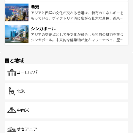
世界中の食通を魅了してやまないベトナム料理も魅力のひ
寺院や市場がいたるところに点在し、古きよき文化と現代
香港
とつ。フォーやバインミー、ベトナムコーヒーなどは、ぜ
の活気が交差している。北部ではチェンマイなどの山岳地
ひ現地で味わいたい。どの地域を訪れてもあたたかい人々
帯で自然と触れ合い、南部ではプーケットやクラビの美し
アジアと西洋の文化が交わる香港は、特有のエネルギーを
が旅行者を迎えてくれるので、きっと忘れられない旅にな
いビーチでリゾート気分を楽しむことができる。タイ料理
もっている。ヴィクトリア湾に広がる壮大な景色、近未来
るはずだ。 なお、新着のベトナム情報は
コンテンツ一覧
を
は世界的に有名で、屋台から高級レストランまで味覚を刺
的なアートスポット、そして歴史と現代が融合した町並
参照してほしい。
シンガポール
激する。気候は一年中温暖で、どの季節にも異なる楽しみ
み、どこを訪れても感動するはず。観光スポットが密集し
が待っている。親しみやすいタイの人々、仏教を中心とし
ており、効率よく見どころを回れるのも魅力。息をのむよ
アジアの交差点として多文化が融合した独自の魅力を放つ
た文化、そして多様な観光資源が、訪れる旅人を魅了し続
うな絶景から文化的な体験まで、香港を存分に楽しみ尽く
シンガポール。未来的な建築物が並ぶマリーナベイ、歴史
ける。 なお、新着のタイ情報は
コンテンツ一覧
を参照して
そう。 なお、新着の香港情報は
コンテンツ一覧
を参照して
と伝統を感じられるエスニックタウン、多数の緑豊かな公
ほしい。
ほしい。
園や自然保護区など、自然が調和した近代的な景観と文化
の多様性あふれるカラフルな町は、どこを歩いても新しい
国と地域
発見がある。さらに、治安のよさや充実した公共交通機関
も、旅行者にとっては魅力的なポイント。グルメも豊富
で、ホーカーズは地元の風情を楽しめる外せないスポット
ヨーロッパ
だ。訪れる人を飽きさせないシンガポールで、多様な魅力
を体感しよう。 なお、新着のシンガポール情報は
コンテン
ツ一覧
を参照してほしい。
北米
中南米
オセアニア