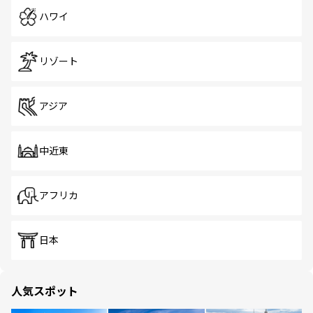
ハワイ
リゾート
アジア
中近東
アフリカ
日本
人気スポット