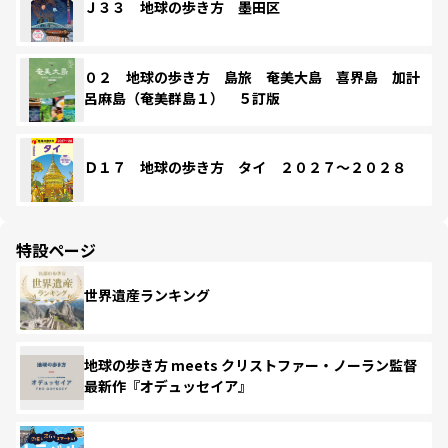
Ｊ３３ 地球の歩き方 墨田区
０２ 地球の歩き方 島旅 奄美大島 喜界島 加計
呂麻島（奄美群島１） ５訂版
Ｄ１７ 地球の歩き方 タイ ２０２７～２０２８
特設ページ
世界遺産ランキング
地球の歩き方 meets クリストファー・ノーラン監督
最新作『オデュッセイア』