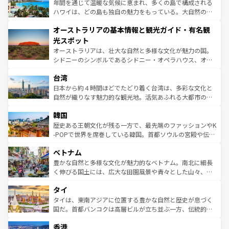
ンメントが詰まった刺激的なスポットだ。一方、アメリカ
年間を通じて温暖な気候に恵まれ、多くの島で構成される
西部には大自然が広がり、グランドキャニオンやイエロー
ハワイは、どの島も独自の魅力をもっている。大自然の神
ストーン国立公園といった絶景が堪能できる。さらに、南
秘を感じたいなら、火山が生み出した壮大な景観を誇るハ
オーストラリアの基本情報と観光ガイド・有名観
部のニューオーリンズでは、音楽と美食が融合した独特の
ワイ島は見逃せない。また、定番の観光地といえばオアフ
文化が魅力。旅行者はアメリカの各地域で異なる魅力を楽
島だが、静かな自然を求めるならマウイ島やカウアイ島が
光スポット
しみながら、その多様性と豊かな歴史を感じることができ
おすすめ。エメラルドグリーンに輝く海をはじめ、豊かな
オーストラリアは、壮大な自然と多様な文化が魅力の国。
るだろう。車でのロードトリップや列車の旅も、アメリカ
文化や歴史が息づいている。「アロハスピリット」と呼ば
シドニーのシンボルであるシドニー・オペラハウス、オー
ならではの贅沢な旅のスタイルだ。 なお、新着のアメリカ
れるおもてなしの心で訪れる人々を迎えてくれるハワイの
ストラリア東海岸北部に広がる大サンゴ礁地帯グレートバ
情報は
コンテンツ一覧
を参照してほしい。
人々、おいしいローカルフードやハワイアンミュージッ
台湾
リアリーフや大陸中央部にそびえるウルル（エアーズロッ
ク、伝統的なフラダンスなど、すべてがハワイの魅力を彩
ク）、タスマニアの美しい原生林やケアンズの熱帯雨林な
日本から約４時間ほどでたどり着く台湾は、多彩な文化と
っている。訪れるたびに新しい発見と感動が待っているハ
ど、見どころがたくさん。また、カフェやワイン、オージ
自然が織りなす魅力的な観光地。活気あふれる大都市の台
ワイを、存分に味わってほしい。 なお、新着のハワイ情報
ービーフなどの食文化も豊かで、美味しいものであふれて
北やノスタルジックな町並みが人気な九份（ジォウフェ
は
コンテンツ一覧
を参照してほしい。
韓国
いる。アクティビティも充実しており、サーフィンやダイ
ン）、静ひつな山岳地帯である台湾東部など、都市の喧騒
ビング、ハイキングなど、アウトドア好きにはたまらな
と山間の静けさが共存しており、訪れる人に新しい発見と
歴史ある王朝文化が残る一方で、最先端のファッションやK
い。オーストラリアの多彩な魅力を存分に味わいつくそ
驚きをもたらしてくれる。また、奥深い台湾の食文化も魅
-POPで世界を席巻している韓国。首都ソウルの宮殿や伝統
う。 なお、新着のオーストラリア情報は
コンテンツ一覧
を
力で、夜市などの屋台グルメから高級料理、ヘルシーで美
家屋が並ぶエリアでは韓国の歴史と文化に浸ることがで
参照してほしい。
ベトナム
容にもいいと評判のスイーツなど、バラエティ豊かな料理
き、地方に足を延ばせば四季折々の自然美を楽しむことが
が味わえる。 なお、新着の台湾情報は
コンテンツ一覧
を参
できる。そして、キムチや焼肉、絶品のストリートフード
豊かな自然と多様な文化が魅力的なベトナム。南北に細長
照してほしい。
まで、さまざまな韓国料理が待っている。夜には、韓国な
く伸びる国土には、広大な田園風景や青々とした山々、世
らではのナイトライフも堪能できる。あたたかいホスピタ
界遺産に登録された壮大な自然景観が点在し、都市部では
タイ
リティに包まれながら、韓国の多彩な魅力を心ゆくまで味
急速な発展と共に伝統が息づく。ハノイの古い町並みやホ
わってみてほしい。 なお、新着の韓国情報は
コンテンツ一
ーチミン市のフランス統治時代の建物も、独特の雰囲気を
タイは、東南アジアに位置する豊かな自然と歴史が息づく
覧
を参照してほしい。
醸し出している。また、バラエティの豊かさとおいしさで
国だ。首都バンコクは高層ビルが立ち並ぶ一方、伝統的な
世界中の食通を魅了してやまないベトナム料理も魅力のひ
寺院や市場がいたるところに点在し、古きよき文化と現代
香港
とつ。フォーやバインミー、ベトナムコーヒーなどは、ぜ
の活気が交差している。北部ではチェンマイなどの山岳地