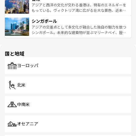
ひ現地で味わいたい。どの地域を訪れてもあたたかい人々
帯で自然と触れ合い、南部ではプーケットやクラビの美し
アジアと西洋の文化が交わる香港は、特有のエネルギーを
が旅行者を迎えてくれるので、きっと忘れられない旅にな
いビーチでリゾート気分を楽しむことができる。タイ料理
もっている。ヴィクトリア湾に広がる壮大な景色、近未来
るはずだ。 なお、新着のベトナム情報は
コンテンツ一覧
を
は世界的に有名で、屋台から高級レストランまで味覚を刺
的なアートスポット、そして歴史と現代が融合した町並
参照してほしい。
シンガポール
激する。気候は一年中温暖で、どの季節にも異なる楽しみ
み、どこを訪れても感動するはず。観光スポットが密集し
が待っている。親しみやすいタイの人々、仏教を中心とし
ており、効率よく見どころを回れるのも魅力。息をのむよ
アジアの交差点として多文化が融合した独自の魅力を放つ
た文化、そして多様な観光資源が、訪れる旅人を魅了し続
うな絶景から文化的な体験まで、香港を存分に楽しみ尽く
シンガポール。未来的な建築物が並ぶマリーナベイ、歴史
ける。 なお、新着のタイ情報は
コンテンツ一覧
を参照して
そう。 なお、新着の香港情報は
コンテンツ一覧
を参照して
と伝統を感じられるエスニックタウン、多数の緑豊かな公
ほしい。
ほしい。
園や自然保護区など、自然が調和した近代的な景観と文化
の多様性あふれるカラフルな町は、どこを歩いても新しい
国と地域
発見がある。さらに、治安のよさや充実した公共交通機関
も、旅行者にとっては魅力的なポイント。グルメも豊富
で、ホーカーズは地元の風情を楽しめる外せないスポット
ヨーロッパ
だ。訪れる人を飽きさせないシンガポールで、多様な魅力
を体感しよう。 なお、新着のシンガポール情報は
コンテン
ツ一覧
を参照してほしい。
北米
中南米
オセアニア