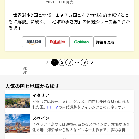
2021.03.18 発売
『世界244の国と地域 １９７ヵ国と４７地域を旅の雑学とと
もに解説』に続く、「地球の歩き方」の図鑑シリーズ第２弾が
登場！
詳細を見る
…
1
2
3
9
AD
AD
人気の国と地域から探す
イタリア
イタリアは歴史、文化、グルメ、自然と多彩な魅力にあふ
れた国。
ローマ
の古代遺跡やフィレンツェのルネッサンス
美術、ヴェネツィアの運河など、歴史あるスポットはもち
スペイン
ろん、トスカーナの美しい田園風景やアマルフィ海岸の絶
景など、自然景観も見逃せない。観光の合間には、本場の
イベリア半島のほぼ80％を占めるスペインは、太陽が降り
ピザやパスタなど、絶品のイタリア料理を堪能することも
注ぐ地中海沿岸から雄大なピレネー山脈まで、多彩な自然
できる。朝目覚めてから夜眠るまで、すべての瞬間を楽し
と文化が詰まったヨーロッパ屈指の旅行先だ。多様な地域