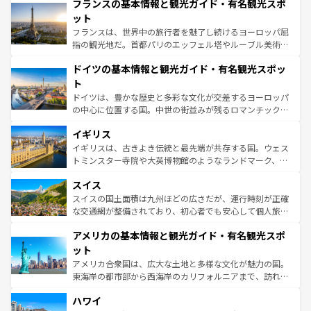
フランスの基本情報と観光ガイド・有名観光スポ
ませてくれるイタリアで、忘れられない旅をしてみよう！
文化が根付くこの国では、情熱的なフラメンコ、熱気あふ
なお、新着のイタリア情報は
コンテンツ一覧
を参照してほ
れる闘牛、そして美味しいタパスが生活の一部となってい
ット
しい。
る。首都マドリードの洗練された雰囲気や、バルセロナの
フランスは、世界中の旅行者を魅了し続けるヨーロッパ屈
アートに溢れた街角から、地方では古代ローマ遺跡や中世
指の観光地だ。首都パリのエッフェル塔やルーブル美術館
の城塞都市、穏やかなビーチリゾートまで多彩な表情を見
といった象徴的なスポットから、田舎町の古風な美しさま
せる。地方によって風土や気候が異なるスペインはその個
ドイツの基本情報と観光ガイド・有名観光スポッ
で、幅広い魅力が詰まっている。華麗な宮殿、歴史的な大
性で訪れる人を魅了する。 なお、新着のスペイン情報は
コ
聖堂、美しいビーチ、そして豊かな自然が、訪れる者を心
ト
ンテンツ一覧
を参照してほしい。
から魅了する。また、フランスは美食の国としても知ら
ドイツは、豊かな歴史と多彩な文化が交差するヨーロッパ
れ、フランス料理はユネスコ無形文化遺産にも登録されて
の中心に位置する国。中世の街並みが残るロマンチック街
いる。シャンパンの発祥地であるランス、プロヴァンスの
道から、未来を先取りするようなモダンな都市まで多様な
香り高いラベンダー畑など、多彩な楽しみ方が可能だ。さ
イギリス
顔を持つこの国は、どこを歩いても飽きることがない。ベ
らに、パリ以外の地域にも魅力が溢れており、どの街角に
ルリンの文化的活気、バイエルン州のアルプスの絶景、そ
イギリスは、古きよき伝統と最先端が共存する国。ウェス
も豊かな歴史と文化が息づいている。パリ以外の個性あふ
してライン川沿いのワイン畑といった風景は必見。ビール
トミンスター寺院や大英博物館のようなランドマーク、歴
れる地方に足を運ぶとそれぞれで全く異なる文化を体験で
とソーセージを味わいながら地元の人と過ごす楽しい時間
史ある大学都市、美しい丘陵地帯や牧歌的な風景など、エ
きるだろう。 なお、新着のフランス情報は
コンテンツ一覧
スイス
は、お酒好きな人にはぜひ体験してほしい。 なお、新着の
リアごとに異なる魅力がある。また、優雅なアフタヌーン
を参照してほしい。
ドイツ情報は
コンテンツ一覧
を参照してほしい。
ティー、ビール好きにはたまらない英国パブ、サッカー観
スイスの国土面積は九州ほどの広さだが、運行時刻が正確
戦など、本場だからこそできる体験も豊富。イギリスを旅
な交通網が整備されており、初心者でも安心して個人旅行
して楽しみつくそう。 なお、新着のイギリス情報は
コンテ
を楽しめる。日本同様に時刻表どおりの旅が可能だ。中世
アメリカの基本情報と観光ガイド・有名観光スポ
ンツ一覧
を参照してほしい。
の建物がそのまま残る町や、スイスならではのユニークな
博物館もあり、アルプス観光だけでなく町歩きも満喫する
ット
ことができる。国民の所得が高いため物価も高いが、旅行
アメリカ合衆国は、広大な土地と多様な文化が魅力の国。
者向けの交通パス提供のサービスもあり、うまく活用すれ
東海岸の都市部から西海岸のカリフォルニアまで、訪れる
ば市内交通費無料で観光を楽しむこともできる。 なお、新
場所ごとに異なる風景と体験が待っている。ニューヨーク
着のスイス情報は
コンテンツ一覧
を参照してほしい。
ハワイ
のような巨大都市は、観光、ショッピング、エンターテイ