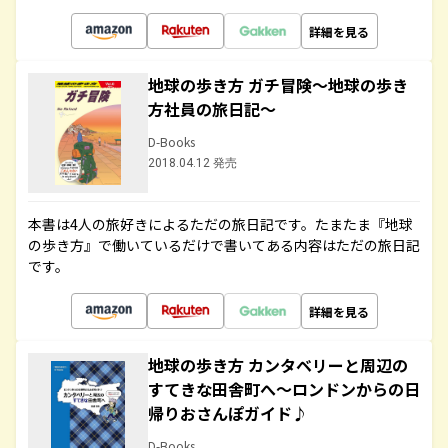
詳細を見る
地球の歩き方 ガチ冒険～地球の歩き
方社員の旅日記～
D-Books
2018.04.12 発売
本書は4人の旅好きによるただの旅日記です。たまたま『地球
の歩き方』で働いているだけで書いてある内容はただの旅日記
です。
詳細を見る
地球の歩き方 カンタベリーと周辺の
すてきな田舎町へ～ロンドンからの日
帰りおさんぽガイド♪
D-Books